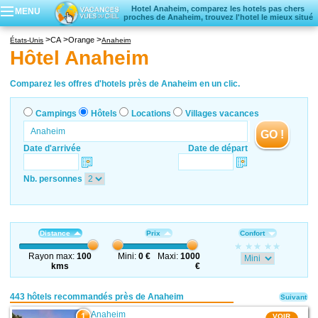
Hotel Anaheim, comparez les hotels pas chers
MENU
proches de Anaheim, trouvez l'hotel le mieux situé
Campings
CA
Orange
États-Unis
Anaheim
Hôtels
Hôtel Anaheim
Locations vacances
Villages vacances
Comparez les offres d'hotels près de Anaheim en un clic.
Campings
Hôtels
Locations
Villages vacances
GO !
Date d'arrivée
Date de départ
Nb. personnes
Distance
Prix
Confort
Rayon max:
100
Mini:
0 €
Maxi:
1000
kms
€
443 hôtels recommandés près de Anaheim
Suivant
Anaheim
1
VOIR