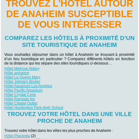
TROUVEZ L'HÔTEL AUTOUR
DE ANAHEIM SUSCEPTIBLE
DE VOUS INTÉRESSER
COMPAREZ LES HÔTELS À PROXIMITÉ D’UN
SITE TOURISTIQUE DE ANAHEIM
Vous souhaitez séjourner dans un hôtel à Anaheim se trouvant à proximité
d’un lieu touristique en particulier ? Comparez différents hôtels en fonction
de la distance qui les sépare des sites touristiques ci-dessous…
Hôtel Melrose Abbey
Hôtel anhaiem
Hôtel Le Queen Mary
Hôtel Johnie's Broiler
Hôtel Aquarium Los Angeles
Hôtel Pacific Aquarium
Hôtel Crystal Cove
Hôtel Ramada Inn
Hôtel Citadel Outlet
Hôtel Huntington Park High School
TROUVEZ VOTRE HÔTEL DANS UNE VILLE
PROCHE DE ANAHEIM
Trouvez votre hôtel dans les villes les plus proches de Anaheim :
Hôtel Placentia
(2)