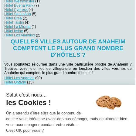
Hôtel Westminster
(1)
Hôtel Buena Park
(7)
Hôtel Cypress
(4)
Hôtel Santa Ana
(5)
Hôtel Brea
(2)
Hôtel Tustin
(4)
Hôtel La Mirada
(1)
Hôtel Irvine
(5)
Hôtel Los Alamitos
(2)
QUELLES VILLES AUTOUR DE ANAHEIM
COMPTENT LE PLUS GRAND NOMBRE
D'HÔTELS ?
Vous souhaitez séjourner dans une ville particulière proche de Anaheim ?
Trouvez votre futur lieu de villégiature en fonction des villes voisines de
Anaheim qui comptent le plus grand nombre d’hôtels !
Hôtel Los Angeles
(90)
Hôtel Ontario
(15)
Hôtel Temecula
(8)
Hôtel Oceanside
(8)
Salut c'est nous...
Hôtel Carlsbad
(8)
Hôtel Pasadena
(7)
les Cookies !
Hôtel Inglewood
(7)
Hôtel Costa Mesa
(7)
Hôtel Buena Park
(7)
On a attendu d'être sûrs que le contenu de
Hôtel Long Beach
(6)
ce site vous intéresse avant de vous déranger, mais on aimerait bien
vous accompagner pendant votre visite...
Qui sommes nous ?
|
Contactez-nous
|
Nos partenaires
C'est OK pour vous ?
Campings
Hôtels
Locations vacances
Villages vacances
Guides