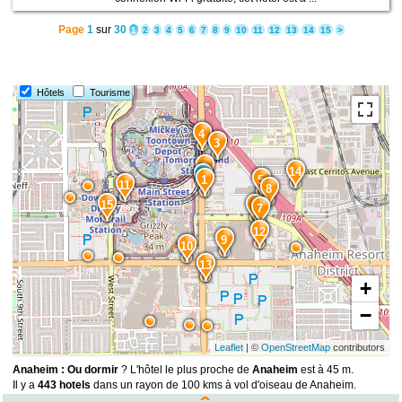
Page
1
sur
30
1
2
3
4
5
6
7
8
9
10
11
12
13
14
15
>
Hôtels
Tourisme
4
3
2
14
1
5
11
8
15
6
7
12
9
10
13
+
−
Leaflet
| ©
OpenStreetMap
contributors
Anaheim : Ou dormir
? L'hôtel le plus proche de
Anaheim
est à 45 m.
Il y a
443 hotels
dans un rayon de 100 kms à vol d'oiseau de Anaheim.