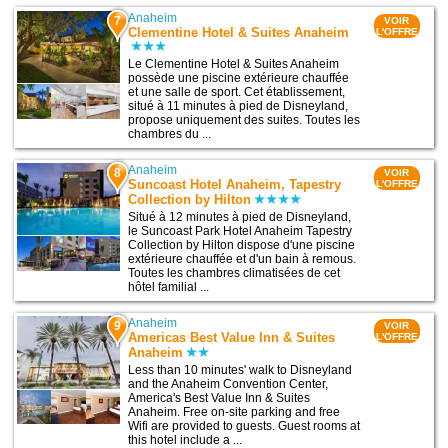
Anaheim
7
VOIR
Clementine Hotel & Suites Anaheim
L'OFFRE
Le Clementine Hotel & Suites Anaheim
possède une piscine extérieure chauffée
et une salle de sport. Cet établissement,
situé à 11 minutes à pied de Disneyland,
propose uniquement des suites. Toutes les
chambres du ...
Anaheim
8
VOIR
Suncoast Hotel Anaheim, Tapestry
L'OFFRE
Collection by Hilton
Situé à 12 minutes à pied de Disneyland,
le Suncoast Park Hotel Anaheim Tapestry
Collection by Hilton dispose d'une piscine
extérieure chauffée et d'un bain à remous.
Toutes les chambres climatisées de cet
hôtel familial ...
Anaheim
9
VOIR
Americas Best Value Inn & Suites
L'OFFRE
Anaheim
Less than 10 minutes' walk to Disneyland
and the Anaheim Convention Center,
America's Best Value Inn & Suites
Anaheim. Free on-site parking and free
Wifi are provided to guests. Guest rooms at
this hotel include a ...