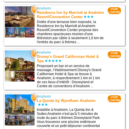
Anaheim
10
VOIR
Residence Inn by Marriott at Anaheim
L'OFFRE
Resort/Convention Center
Dotée d'une terrasse bien exposée, la
Residence Inn by Marriott at Anaheim
Resort/Convention Center propose des
chambres spacieuses munies d'une
télévision par câble à seulement 1,6 km de
l'entrée du parc à thèmes ...
Anaheim
11
VOIR
Disney's Grand Californian Hotel &
L'OFFRE
Spa
Proposant un bar et un service de
massage, l’établissement Disney's Grand
Californian Hotel & Spa se trouve à
Anaheim, à respectivement 1 km et 1 km
de ces lieux d’intérêt : Disneyland et
Centre de conventions d'Anaheim ...
Anaheim
12
VOIR
La Quinta by Wyndham Anaheim
L'OFFRE
Installée à Anaheim, La Quinta Inn &
Suites Anaheim n'est qu'à 5 minutes de
route du parc à thèmes Disneyland Park.
Vous trouverez une piscine extérieure
couverte et un petit-déjeuner continental