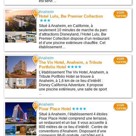
est servi ...
Anaheim
13
VOIR
Hotel Lulu, Bw Premier Collection
L'OFFRE
Situé à Anaheim, en Californie, à
seulement 10 minutes de marche du parc
d’attractions Disneyland, l’Hotel Lulu, Bw
Premier Collection dispose d’un restaurant
et d’une piscine extérieure chauffée. Cet
établissement ...
Anaheim
14
VOIR
The Viv Hotel, Anaheim, a Tribute
L'OFFRE
Portfolio Hotel
L’établissement The Viv Hotel, Anaheim, a
Tribute Portfolio Hotel se trouve à
Anaheim, à 1,6 km de ce lieu d’intérêt :
Disney California Adventure. Il propose
une piscine extérieure, une salle de sport
...
Anaheim
15
VOIR
Pixar Place Hotel
L'OFFRE
Situé à Anaheim, l’établissement 4 étoiles
Pixar Place Hotel comprend une terrasse,
un restaurant et un bar. Il vous accueille à
800 mètres de ce lieu d’intérêt : Centre de
conventions d'Anaheim. Disposant d’une
connexion Wi-Fi gratuite, cet hôtel est à ...