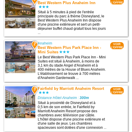
Best Western Plus Anaheim Inn
L'OFFRE
Situé à 5 minutes à pied de l'entrée
principale du parc à thème Disneyland, le
Best Western Plus Anaheim Inn dispose
d'une piscine extérieure et sert un petit-
déjeuner buffet chaud gratuit tous les jours
...
Anaheim
2
VOIR
Best Western Plus Park Place Inn -
L'OFFRE
Mini Suites
Le Best Western Plus Park Place Inn - Mini
Suites est situé à Anaheim, à moins de
3,1 km du stade Angel d'Anaheim et à
400 mètres de la House of Blues Anaheim.
L'établissement se trouve à 700 mètres
d'Anaheim Gardenwalk ...
Fairfield by Marriott Anaheim Resort
3
VOIR
L'OFFRE
Distance Hôtel-Anaheim :
300m
Situé à proximité de Disneyland et à
0,5 km de son entrée, le Fairfield by
Marriott Anaheim Resort propose des
chambres avec télévision par câble.
L'hôtel dispose d'une piscine extérieure et
d'une salle de jeux. Les chambres
spacieuses sont dotées d'une connexion ...