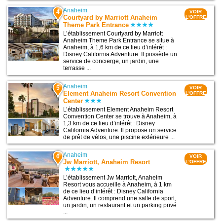
Anaheim
4
VOIR
Courtyard by Marriott Anaheim
L'OFFRE
Theme Park Entrance
L’établissement Courtyard by Marriott
Anaheim Theme Park Entrance se situe à
Anaheim, à 1,6 km de ce lieu d’intérêt :
Disney California Adventure. Il possède un
service de concierge, un jardin, une
terrasse ...
Anaheim
5
VOIR
Element Anaheim Resort Convention
L'OFFRE
Center
L’établissement Element Anaheim Resort
Convention Center se trouve à Anaheim, à
1,3 km de ce lieu d’intérêt : Disney
California Adventure. Il propose un service
de prêt de vélos, une piscine extérieure ...
Anaheim
6
VOIR
Jw Marriott, Anaheim Resort
L'OFFRE
L’établissement Jw Marriott, Anaheim
Resort vous accueille à Anaheim, à 1 km
de ce lieu d’intérêt : Disney California
Adventure. Il comprend une salle de sport,
un jardin, un restaurant et un parking privé
...