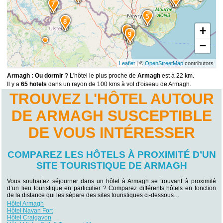
7
5
8
+
6
9
−
Leaflet
| ©
OpenStreetMap
contributors
Armagh : Ou dormir
? L'hôtel le plus proche de
Armagh
est à 22 km.
Il y a
65 hotels
dans un rayon de 100 kms à vol d'oiseau de Armagh.
TROUVEZ L'HÔTEL AUTOUR
DE ARMAGH SUSCEPTIBLE
DE VOUS INTÉRESSER
COMPAREZ LES HÔTELS À PROXIMITÉ D’UN
SITE TOURISTIQUE DE ARMAGH
Vous souhaitez séjourner dans un hôtel à Armagh se trouvant à proximité
d’un lieu touristique en particulier ? Comparez différents hôtels en fonction
de la distance qui les sépare des sites touristiques ci-dessous…
Hôtel Armagh
Hôtel Navan Fort
Hôtel Craigavon