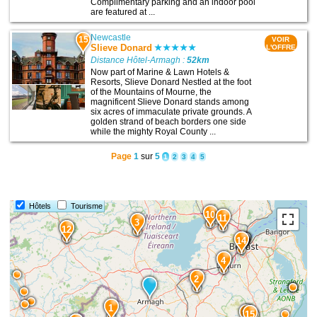
Complimentary parking and an indoor pool
are featured at ...
Newcastle
15
VOIR
Slieve Donard
L'OFFRE
Distance Hôtel-Armagh :
52km
Now part of Marine & Lawn Hotels &
Resorts, Slieve Donard Nestled at the foot
of the Mountains of Mourne, the
magnificent Slieve Donard stands among
six acres of immaculate private grounds. A
golden strand of beach borders one side
while the mighty Royal County ...
Page
1
sur
5
1
2
3
4
5
Hôtels
Tourisme
10
11
3
12
14
4
2
1
13
15