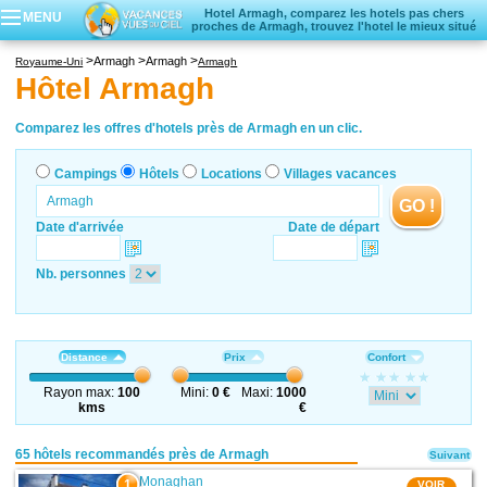
Hotel Armagh, comparez les hotels pas chers
MENU
proches de Armagh, trouvez l'hotel le mieux situé
Campings
Armagh
Armagh
Royaume-Uni
Armagh
Hôtels
Hôtel Armagh
Locations vacances
Villages vacances
Comparez les offres d'hotels près de Armagh en un clic.
Campings
Hôtels
Locations
Villages vacances
GO !
Date d'arrivée
Date de départ
Nb. personnes
Distance
Prix
Confort
Rayon max:
100
Mini:
0 €
Maxi:
1000
kms
€
65 hôtels recommandés près de Armagh
Suivant
Monaghan
1
VOIR