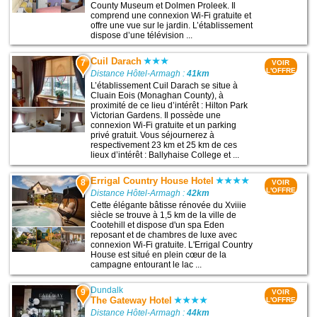
County Museum et Dolmen Proleek. Il
comprend une connexion Wi-Fi gratuite et
offre une vue sur le jardin. L’établissement
dispose d’une télévision ...
Cuil Darach
7
VOIR
L'OFFRE
Distance Hôtel-Armagh :
41km
L’établissement Cuil Darach se situe à
Cluain Eois (Monaghan County), à
proximité de ce lieu d’intérêt : Hilton Park
Victorian Gardens. Il possède une
connexion Wi-Fi gratuite et un parking
privé gratuit. Vous séjournerez à
respectivement 23 km et 25 km de ces
lieux d’intérêt : Ballyhaise College et ...
Errigal Country House Hotel
8
VOIR
L'OFFRE
Distance Hôtel-Armagh :
42km
Cette élégante bâtisse rénovée du Xviiie
siècle se trouve à 1,5 km de la ville de
Cootehill et dispose d'un spa Eden
reposant et de chambres de luxe avec
connexion Wi-Fi gratuite. L'Errigal Country
House est situé en plein cœur de la
campagne entourant le lac ...
Dundalk
9
VOIR
The Gateway Hotel
L'OFFRE
Distance Hôtel-Armagh :
44km