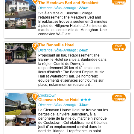
The Meadows Bed and Breakfast
L'OFFRE
Distance Hôtel-Armagh :
22km
Situé en face du Beechill College,
l'établissement The Meadows Bed and
Breakfast se trouve à seulement 2 minutes
à pied du Hillgrove Hotel et à 8 minutes de
marche du centre-ville de Monaghan. Une
connexion Wi-Fi est ...
The Bannville Hotel
2
VOIR
L'OFFRE
Distance Hôtel-Armagh :
24km
Proposant un bar, l’établissement The
Bannville Hotel se situe à Banbridge dans
la région Comté de Down, à
respectivement 39 km et 41 km de ces
lieux d’intérêt : The Belfast Empire Music
Hall et Waterfront Hall. De nombreux
équipements et services sont fournis sur
place, notamment un restaurant ...
Cookstown
3
VOIR
Glenavon House Hotel
L'OFFRE
Distance Hôtel-Armagh :
33km
Le Glenavon House Hotel se trouve sur les
berges de la rivière Ballinderry, à la
périphérie de la ville du marché historique
de Cookstown. Cet établissement 3 étoiles
jouit d'un emplacement central dans le
nord de l'Irlande. Il représente un point