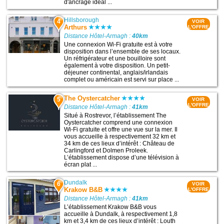
d'ancrage idéal ...
Hillsborough
4
VOIR
Arthurs
L'OFFRE
Distance Hôtel-Armagh :
40km
Une connexion Wi-Fi gratuite est à votre
disposition dans l’ensemble de ses locaux.
Un réfrigérateur et une bouilloire sont
également à votre disposition. Un petit-
déjeuner continental, anglais/irlandais
complet ou américain est servi sur place ...
The Oystercatcher
5
VOIR
L'OFFRE
Distance Hôtel-Armagh :
41km
Situé à Rostrevor, l’établissement The
Oystercatcher comprend une connexion
Wi-Fi gratuite et offre une vue sur la mer. Il
vous accueille à respectivement 32 km et
34 km de ces lieux d’intérêt : Château de
Carlingford et Dolmen Proleek.
L’établissement dispose d’une télévision à
écran plat ...
Dundalk
6
VOIR
Krakow B&B
L'OFFRE
Distance Hôtel-Armagh :
41km
L’établissement Krakow B&B vous
accueille à Dundalk, à respectivement 1,8
km et 3,4 km de ces lieux d’intérêt : Louth