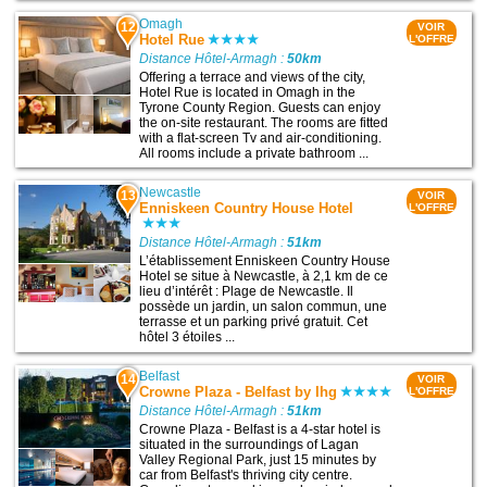
Omagh
12
VOIR
Hotel Rue
L'OFFRE
Distance Hôtel-Armagh :
50km
Offering a terrace and views of the city,
Hotel Rue is located in Omagh in the
Tyrone County Region. Guests can enjoy
the on-site restaurant. The rooms are fitted
with a flat-screen Tv and air-conditioning.
All rooms include a private bathroom ...
Newcastle
13
VOIR
Enniskeen Country House Hotel
L'OFFRE
Distance Hôtel-Armagh :
51km
L’établissement Enniskeen Country House
Hotel se situe à Newcastle, à 2,1 km de ce
lieu d’intérêt : Plage de Newcastle. Il
possède un jardin, un salon commun, une
terrasse et un parking privé gratuit. Cet
hôtel 3 étoiles ...
Belfast
14
VOIR
Crowne Plaza - Belfast by Ihg
L'OFFRE
Distance Hôtel-Armagh :
51km
Crowne Plaza - Belfast is a 4-star hotel is
situated in the surroundings of Lagan
Valley Regional Park, just 15 minutes by
car from Belfast's thriving city centre.