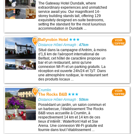
The Gateway Hotel Dundalk, where
extraordinary experiences and unmatched
service await you. Our magnificent 14-
storey building stands tall, offering 129
exquisitely designed en-suite bedrooms,
setting the standard for the most luxurious
accommodation in Dundalk ...
Ballyrobin Hotel
10
VOIR
L'OFFRE
Distance Hôtel-Armagh :
47km
Situé dans la campagne d'Antrim, à moins
d'1,6 km de l'aéroport international de
Belfast, cet hôtel de caractère propose un
bar et un restaurant, ainsi qu'une
connexion Wi-Fi et un parking gratuits. La
réception est ouverte 24h/24 et 7j/7. Dans
une atmosphère rustique, le restaurant sert
des produits locaux ...
Crumlin
11
VOIR
The Rocks B&B
L'OFFRE
Distance Hôtel-Armagh :
50km
Possédant un jardin, un salon commun et
un barbecue, l’établissement The Rocks
B&B vous accueille à Crumlin, à
respectivement 14 km et 14 km de ces
lieux d’intérêt : Waterfront Hall et Sse
Arena. Une connexion Wi-Fi gratuite est
fournie dans tout l’établissement ...