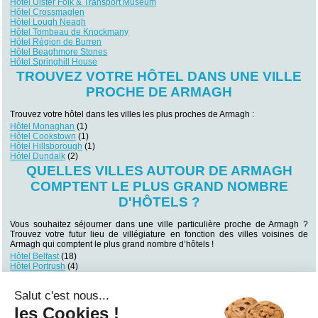
Hôtel Ulster Folk & Transport Museum
Hôtel Crossmaglen
Hôtel Lough Neagh
Hôtel Tombeau de Knockmany
Hôtel Région de Burren
Hôtel Beaghmore Stones
Hôtel Springhill House
TROUVEZ VOTRE HÔTEL DANS UNE VILLE
PROCHE DE ARMAGH
Trouvez votre hôtel dans les villes les plus proches de Armagh :
Hôtel Monaghan
(1)
Hôtel Cookstown
(1)
Hôtel Hillsborough
(1)
Hôtel Dundalk
(2)
QUELLES VILLES AUTOUR DE ARMAGH
COMPTENT LE PLUS GRAND NOMBRE
D'HÔTELS ?
Vous souhaitez séjourner dans une ville particulière proche de Armagh ?
Trouvez votre futur lieu de villégiature en fonction des villes voisines de
Armagh qui comptent le plus grand nombre d’hôtels !
Hôtel Belfast
(18)
Hôtel Portrush
(4)
Hôtel Enniskillen
(4)
Hôtel Newcastle
(2)
Salut c'est nous...
Hôtel Bushmills
(2)
Hôtel Dundalk
(2)
les Cookies !
Hôtel Londonderry
(1)