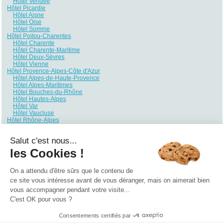
Hôtel Vendée
Hôtel Picardie
Hôtel Aisne
Hôtel Oise
Hôtel Somme
Hôtel Poitou-Charentes
Hôtel Charente
Hôtel Charente-Maritime
Hôtel Deux-Sèvres
Hôtel Vienne
Hôtel Provence-Alpes-Côte d'Azur
Hôtel Alpes-de-Haute-Provence
Hôtel Alpes-Maritimes
Hôtel Bouches-du-Rhône
Hôtel Hautes-Alpes
Hôtel Var
Hôtel Vaucluse
Hôtel Rhône-Alpes
Hôtel Ain
Hôtel Ardèche
Salut c'est nous...
Hôtel Drôme
Hôtel Haute-Savoie
les Cookies !
Hôtel Isère
Hôtel Loire
Hôtel Rhône
On a attendu d'être sûrs que le contenu de
Hôtel Savoie
ce site vous intéresse avant de vous déranger, mais on aimerait bien
vous accompagner pendant votre visite...
Qui sommes nous ?
|
Contactez-nous
|
Nos partenaires
C'est OK pour vous ?
Campings
Hôtels
Locations vacances
Villages vacances
Guides
Consentements certifiés par
©2021 Vacances Vues du Ciel