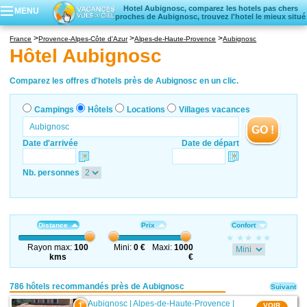
Hotel Aubignosc, comparez les hotels pas chers
MENU
proches de Aubignosc, trouvez l'hotel le mieux situé
Campings
France
Provence-Alpes-Côte d'Azur
Alpes-de-Haute-Provence
Aubignosc
Hôtels
Hôtel Aubignosc
Locations vacances
Villages vacances
Comparez les offres d'hotels près de Aubignosc en un clic.
Campings
Hôtels
Locations
Villages vacances
GO !
Date d'arrivée
Date de départ
Nb. personnes
Distance
Prix
Confort
Rayon max:
100
Mini:
0 €
Maxi:
1000
kms
€
786 hôtels recommandés près de Aubignosc
Suivant
Aubignosc
|
Alpes-de-Haute-Provence
|
1
VOIR