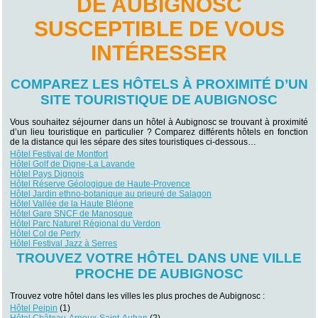
DE AUBIGNOSC
SUSCEPTIBLE DE VOUS
INTÉRESSER
COMPAREZ LES HÔTELS À PROXIMITÉ D’UN
SITE TOURISTIQUE DE AUBIGNOSC
Vous souhaitez séjourner dans un hôtel à Aubignosc se trouvant à proximité
d’un lieu touristique en particulier ? Comparez différents hôtels en fonction
de la distance qui les sépare des sites touristiques ci-dessous…
Hôtel Festival de Montfort
Hôtel Golf de Digne-La Lavande
Hôtel Pays Dignois
Hôtel Réserve Géologique de Haute-Provence
Hôtel Jardin ethno-botanique au prieuré de Salagon
Hôtel Vallée de la Haute Bléone
Hôtel Gare SNCF de Manosque
Hôtel Parc Naturel Régional du Verdon
Hôtel Col de Perty
Hôtel Festival Jazz à Serres
TROUVEZ VOTRE HÔTEL DANS UNE VILLE
PROCHE DE AUBIGNOSC
Trouvez votre hôtel dans les villes les plus proches de Aubignosc :
Hôtel Peipin
(1)
Hôtel Château-Arnoux-Saint-Auban
(2)