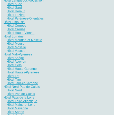
Hôtel Languedoc-Roussillon
Hôtel Aude
Hôtel Gard
Hôtel Hérault
Hôtel Lozère
Hôtel Pyrénées-Orientales
Hôtel Limousin
Hôtel Corrèze
Hôtel Creuse
Hôtel Haute-Vienne
Hôtel Lorraine
Hôtel Meurthe-et-Moselle
Hôtel Meuse
Hôtel Moselle
Hôtel Vosges
Hôtel Midi-Pyrénées
Hôtel Ariège
Hôtel Aveyron
Hôtel Gers
Hôtel Haute-Garonne
Hôtel Hautes-Pyrénées
Hôtel Lot
Hôtel Tarn
Hôtel Tarn-et-Garonne
Hôtel Nord-Pas-de-Calais
Hôtel Nord
Hôtel Pas-de-Calais
Hôtel Pays de la Loire
Hôtel Loire-Atlantique
Hôtel Maine-et-Loire
Hôtel Mayenne
Hôtel Sarthe