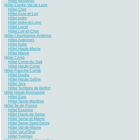
Hôtel Morbihan
Hôtel Centre-Val de Loire
Hôtel Cher
Hôtel Eure-et-Loir
Hôtel Indre
Hôtel Indre-et-Loire
Hôtel Loiret
Hôtel Loir-et-Cher
Hôtel Champagne-Ardenne
Hôtel Ardennes
Hôtel Aube
Hôtel Haute-Marne
Hôtel Marne
Hôtel Corse
Hôtel Corse-du-Sud
Hôtel Haute-Corse
Hôtel Franche-Comté
Hôtel Doubs
Hôtel Haute-Saône
Hôtel Jura
Hôtel Territoire de Belfort
Hôtel Haute-Normandie
Hôtel Eure
Hôtel Seine-Maritime
Hôtel Île-de-France
Hôtel Essonne
Hôtel Hauts-de-Seine
Hôtel Seine-et-Marne
Hôtel Seine-Saint-Denis
Hôtel Val-de-Marne
Hôtel Val-d'Oise
Hôtel Yvelines