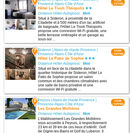
6
VOIR
Provence-Alpes-Côte d'Azur
L'OFFRE
Hôtel Le Tivoli Théopolis
Distance Hôtel-Aubignosc :
8km
Situé à Sisteron, à proximité de la
Citadelle et à 500 mètres d'un lac artificiel
de baignade, l'Hôtel Le Tivoli Théopolis
propose une connexion Wi-Fi gratuite, une
belle terrasse ombragée et un garage au
sous-sol ...
Sisteron
|
Alpes-de-Haute-Provence
|
7
VOIR
Provence-Alpes-Côte d'Azur
L'OFFRE
Hôtel Le Patio de Sophie
Distance Hôtel-Aubignosc :
8km
Situé en face de la citadelle dans le
quartier historique de Sisteron, Hôtel Le
Patio de Sophie propose un salon
commun et des chambres climatisées avec
une salle de bains privative et une
connexion Wi-Fi gratuite ...
Peyruis
|
Alpes-de-Haute-Provence
|
8
VOIR
Provence-Alpes-Côte d'Azur
L'OFFRE
Les Grandes Mollières
Distance Hôtel-Aubignosc :
9km
L’établissement Les Grandes Mollières
vous accueille à Peyruis, à respectivement
23 km et 39 km de ces lieux d’intérêt : Golf
de Digne-les-Bains et Golf du Luberon. Il