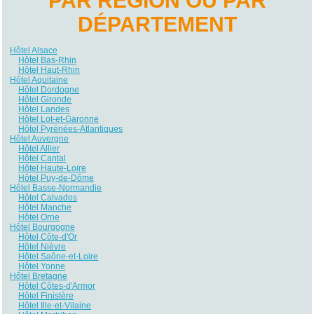
PAR RÉGION OU PAR
DÉPARTEMENT
Hôtel Alsace
Hôtel Bas-Rhin
Hôtel Haut-Rhin
Hôtel Aquitaine
Hôtel Dordogne
Hôtel Gironde
Hôtel Landes
Hôtel Lot-et-Garonne
Hôtel Pyrénées-Atlantiques
Hôtel Auvergne
Hôtel Allier
Hôtel Cantal
Hôtel Haute-Loire
Hôtel Puy-de-Dôme
Hôtel Basse-Normandie
Hôtel Calvados
Hôtel Manche
Hôtel Orne
Hôtel Bourgogne
Hôtel Côte-d'Or
Hôtel Nièvre
Hôtel Saône-et-Loire
Hôtel Yonne
Hôtel Bretagne
Hôtel Côtes-d'Armor
Hôtel Finistère
Hôtel Ille-et-Vilaine