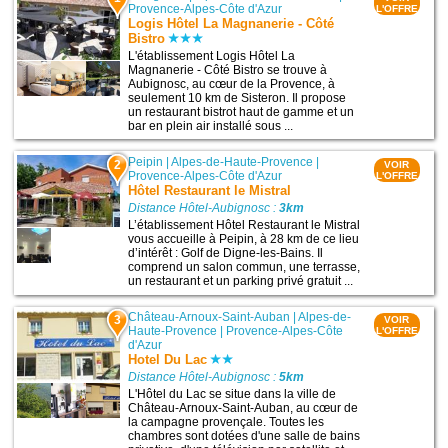
Provence-Alpes-Côte d'Azur
L'OFFRE
Logis Hôtel La Magnanerie - Côté
Bistro
L'établissement Logis Hôtel La
Magnanerie - Côté Bistro se trouve à
Aubignosc, au cœur de la Provence, à
seulement 10 km de Sisteron. Il propose
un restaurant bistrot haut de gamme et un
bar en plein air installé sous ...
Peipin
|
Alpes-de-Haute-Provence
|
2
VOIR
Provence-Alpes-Côte d'Azur
L'OFFRE
Hôtel Restaurant le Mistral
Distance Hôtel-Aubignosc :
3km
L’établissement Hôtel Restaurant le Mistral
vous accueille à Peipin, à 28 km de ce lieu
d’intérêt : Golf de Digne-les-Bains. Il
comprend un salon commun, une terrasse,
un restaurant et un parking privé gratuit ...
Château-Arnoux-Saint-Auban
|
Alpes-de-
3
VOIR
Haute-Provence
|
Provence-Alpes-Côte
L'OFFRE
d'Azur
Hotel Du Lac
Distance Hôtel-Aubignosc :
5km
L'Hôtel du Lac se situe dans la ville de
Château-Arnoux-Saint-Auban, au cœur de
la campagne provençale. Toutes les
chambres sont dotées d'une salle de bains