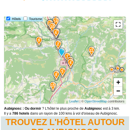
Hôtels
Tourisme
14
13
12
10
7
6
9
2
11
1
3
4
5
8
+
15
−
Leaflet
| ©
OpenStreetMap
contributors
Aubignosc : Ou dormir
? L'hôtel le plus proche de
Aubignosc
est à 3 km.
Il y a
786 hotels
dans un rayon de 100 kms à vol d'oiseau de Aubignosc.
TROUVEZ L'HÔTEL AUTOUR