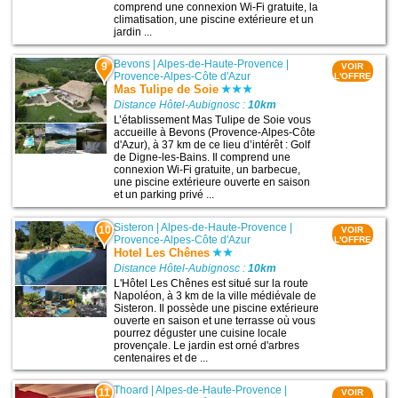
comprend une connexion Wi-Fi gratuite, la
climatisation, une piscine extérieure et un
jardin ...
Bevons
|
Alpes-de-Haute-Provence
|
9
VOIR
Provence-Alpes-Côte d'Azur
L'OFFRE
Mas Tulipe de Soie
Distance Hôtel-Aubignosc :
10km
L’établissement Mas Tulipe de Soie vous
accueille à Bevons (Provence-Alpes-Côte
d'Azur), à 37 km de ce lieu d’intérêt : Golf
de Digne-les-Bains. Il comprend une
connexion Wi-Fi gratuite, un barbecue,
une piscine extérieure ouverte en saison
et un parking privé ...
Sisteron
|
Alpes-de-Haute-Provence
|
10
VOIR
Provence-Alpes-Côte d'Azur
L'OFFRE
Hotel Les Chênes
Distance Hôtel-Aubignosc :
10km
L'Hôtel Les Chênes est situé sur la route
Napoléon, à 3 km de la ville médiévale de
Sisteron. Il possède une piscine extérieure
ouverte en saison et une terrasse où vous
pourrez déguster une cuisine locale
provençale. Le jardin est orné d'arbres
centenaires et de ...
Thoard
|
Alpes-de-Haute-Provence
|
11
VOIR