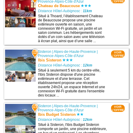
Provence-Alpes-Côte d'Azur
L'OFFRE
Chateau de Beaucouse
Distance Hôtel-Aubignosc :
11km
Situé à Thoard, l’établissement Chateau
de Beaucouse propose une piscine
extérieure ouverte en saison, une
connexion Wi-Fi gratuite, un jardin et un
salon commun. Les hébergements sont
dotés d’un coin salon avec une télévision
à écran plat, ainsi que d’une salle ...
Sisteron
|
Alpes-de-Haute-Provence
|
12
VOIR
Provence-Alpes-Côte d'Azur
L'OFFRE
Ibis Sisteron
Distance Hôtel-Aubignosc :
12km
Situé à seulement 5 km du centre-ville,
l'ibis Sisteron dispose d'une piscine
extérieure et d'une terrasse. Cet
établissement propose une réception
ouverte 24h/24, un espace Internet et une
connexion Wi-Fi gratuite dans l'ensemble
des locaux ...
Sisteron
|
Alpes-de-Haute-Provence
|
13
VOIR
Provence-Alpes-Côte d'Azur
L'OFFRE
Ibis Budget Sisteron
Distance Hôtel-Aubignosc :
12km
Situé à Sisteron, l'ibis Budget Sisteron
comporte un jardin, une piscine extérieure,