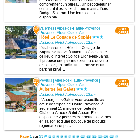
un bar et un restaurant. Les chambres
comprennent un bureau. Un petit-déjeuner
continental est servi chaque matin à l'ibis
Budget Sisteron. Une terrasse est
disponible ...
Valernes
|
Alpes-de-Haute-Provence
|
14
VOIR
Provence-Alpes-Côte d'Azur
L'OFFRE
Hôtel Le Cottage de Sophie
Distance Hôtel-Aubignosc :
12km
L’établissement Hôtel Le Cottage de
Sophie se trouve à Valernes, à 39 km de
ce lieu d’intérêt : Golf de Digne-les-Bains.
Il propose une piscine extérieure ouverte
en saison, un jardin, une terrasse et un
parking privé ...
Peyruis
|
Alpes-de-Haute-Provence
|
15
VOIR
Provence-Alpes-Côte d'Azur
L'OFFRE
Auberge les Galets
Distance Hôtel-Aubignosc :
13km
L’Auberge les Galets vous accueille au
cœur des Alpes-de-Haute-Provence, à
seulement 15 minutes de route de
Château-Arnoux-Saint-Auban. Elle
dispose de 2 piscines extérieures ouvertes
en saison et d’une boutique de produits
régionaux sur place ...
Page
1
sur
53
1
2
3
4
5
6
7
8
9
10
11
12
13
14
15
>