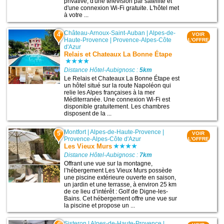
privative, d'une télévision par satellite et
d'une connexion Wi-Fi gratuite. L'hôtel met
à votre ...
Château-Arnoux-Saint-Auban
|
Alpes-de-
4
VOIR
Haute-Provence
|
Provence-Alpes-Côte
L'OFFRE
d'Azur
Relais et Chateaux La Bonne Étape
Distance Hôtel-Aubignosc :
5km
Le Relais et Chateaux La Bonne Étape est
un hôtel situé sur la route Napoléon qui
relie les Alpes françaises à la mer
Méditerranée. Une connexion Wi-Fi est
disponible gratuitement. Les chambres
disposent de la ...
Montfort
|
Alpes-de-Haute-Provence
|
5
VOIR
Provence-Alpes-Côte d'Azur
L'OFFRE
Les Vieux Murs
Distance Hôtel-Aubignosc :
7km
Offrant une vue sur la montagne,
l’hébergement Les Vieux Murs possède
une piscine extérieure ouverte en saison,
un jardin et une terrasse, à environ 25 km
de ce lieu d’intérêt : Golf de Digne-les-
Bains. Cet hébergement offre une vue sur
la piscine et propose un ...
Sisteron
|
Alpes-de-Haute-Provence
|