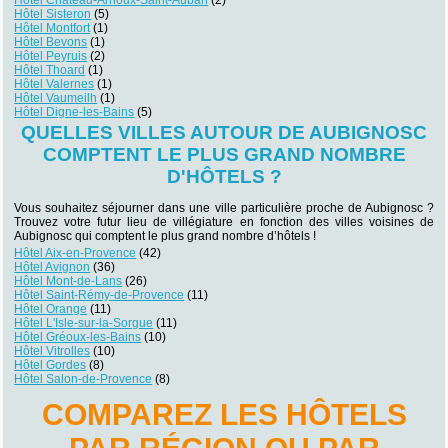
Hôtel Sisteron
(5)
Hôtel Montfort
(1)
Hôtel Bevons
(1)
Hôtel Peyruis
(2)
Hôtel Thoard
(1)
Hôtel Valernes
(1)
Hôtel Vaumeilh
(1)
Hôtel Digne-les-Bains
(5)
QUELLES VILLES AUTOUR DE AUBIGNOSC
COMPTENT LE PLUS GRAND NOMBRE
D'HÔTELS ?
Vous souhaitez séjourner dans une ville particulière proche de Aubignosc ?
Trouvez votre futur lieu de villégiature en fonction des villes voisines de
Aubignosc qui comptent le plus grand nombre d’hôtels !
Hôtel Aix-en-Provence
(42)
Hôtel Avignon
(36)
Hôtel Mont-de-Lans
(26)
Hôtel Saint-Rémy-de-Provence
(11)
Hôtel Orange
(11)
Hôtel L'Isle-sur-la-Sorgue
(11)
Hôtel Gréoux-les-Bains
(10)
Hôtel Vitrolles
(10)
Hôtel Gordes
(8)
Hôtel Salon-de-Provence
(8)
COMPAREZ LES HÔTELS