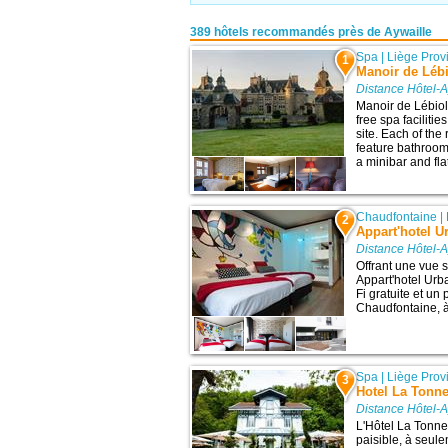
389 hôtels recommandés près de Aywaille
Spa
|
Liège Prov
1
Manoir de Léb
Distance Hôtel-A
Manoir de Lébiol
free spa facilitie
site. Each of th
feature bathroom
a minibar and fla
Chaudfontaine
|
2
Appart'hotel 
Distance Hôtel-A
Offrant une vue s
Appart'hotel Ur
Fi gratuite et un 
Chaudfontaine, à 
Spa
|
Liège Prov
3
Hotel La Tonne
Distance Hôtel-A
L'Hôtel La Tonne
paisible, à seul