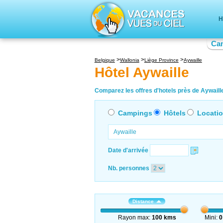
H
Ca
Belgique
Wallonia
Liège Province
Aywaille
Hôtel Aywaille
Comparez les offres d'hotels près de Aywaille
Campings
Hôtels
Locati
Date d'arrivée
Nb. personnes
Distance
Rayon max:
100 kms
Mini:
0