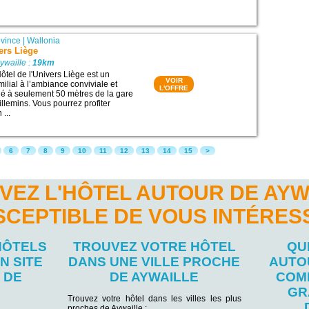
ovince
|
Wallonia
vers Liège
ywaille :
19km
Hôtel de l'Univers Liège est un
VOIR
ilial à l’ambiance conviviale et
L'OFFRE
ué à seulement 50 mètres de la gare
llemins. Vous pourrez profiter
 ...
6
7
8
9
10
11
12
13
14
15
>
VEZ L'HÔTEL AUTOUR DE AYW
SCEPTIBLE DE VOUS INTÉRES
HÔTELS
TROUVEZ VOTRE HÔTEL
QU
N SITE
DANS UNE VILLE PROCHE
AUTO
 DE
DE AYWAILLE
COM
GR
Trouvez votre hôtel dans les villes les plus
proches de Aywaille :