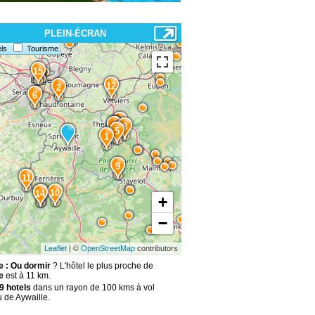
PLEIN-ÉCRAN
ls
Tourisme
15
12
2
6
7
3
4
8
5
1
9
11
13
10
14
+
−
Leaflet
| ©
OpenStreetMap
contributors
e : Ou dormir
? L'hôtel le plus proche de
e
est à 11 km.
9 hotels
dans un rayon de 100 kms à vol
 de Aywaille.