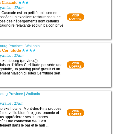
a Cascade
ywaille :
17km
a Cascade est un petit établissement
VOIR
possède un excellent restaurant et une
L'OFFRE
opose des hébergements dont certains
baignoire relaxante et d'un balcon privé
ourg Province
|
Wallonia
 Cerf'titude
ywaille :
17km
Luxembourg (province)),
VOIR
Maison d'Hôtes Cerf'titude possède une
L'OFFRE
ratuite, un parking privé gratuit et un
sement Maison d'Hôtes Cerf'titude sert
ourg Province
|
Wallonia
ywaille :
17km
mplexe hôtelier Mont-des-Pins propose
VOIR
 à merveille bien-être, gastronomie et
L'OFFRE
Vous apprécierez ses chambres
ût. Une connexion Wi-Fi est
ement dans le bar et le hall ...