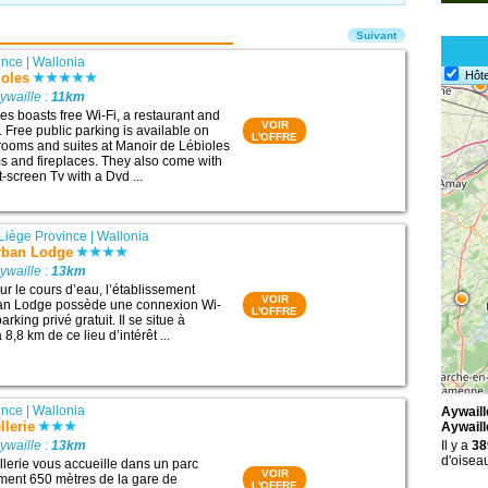
Suivant
ince
|
Wallonia
Hôte
ioles
ywaille :
11km
es boasts free Wi-Fi, a restaurant and
VOIR
s. Free public parking is available on
L'OFFRE
e rooms and suites at Manoir de Lébioles
s and fireplaces. They also come with
t-screen Tv with a Dvd ...
Liège Province
|
Wallonia
Urban Lodge
ywaille :
13km
ur le cours d’eau, l’établissement
VOIR
ban Lodge possède une connexion Wi-
L'OFFRE
parking privé gratuit. Il se situe à
8,8 km de ce lieu d’intérêt ...
ince
|
Wallonia
Aywaill
llerie
Aywaill
ywaille :
13km
Il y a
38
d'oiseau
llerie vous accueille dans un parc
VOIR
ement 650 mètres de la gare de
L'OFFRE