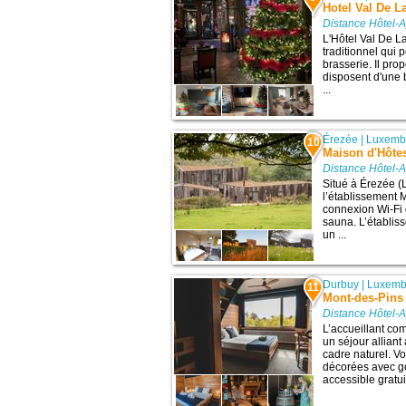
Hotel Val De L
Distance Hôtel-A
L'Hôtel Val De L
traditionnel qui 
brasserie. Il pr
disposent d'une 
...
Érezée
|
Luxemb
10
Maison d'Hôtes
Distance Hôtel-A
Situé à Érezée (
l’établissement 
connexion Wi-Fi g
sauna. L’établis
un ...
Durbuy
|
Luxemb
11
Mont-des-Pins
Distance Hôtel-A
L’accueillant co
un séjour alliant
cadre naturel. 
décorées avec go
accessible gratuit