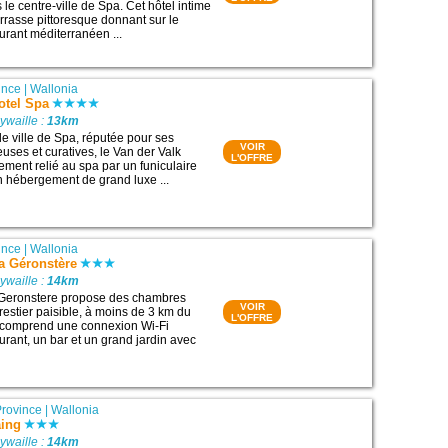
le centre-ville de Spa. Cet hôtel intime
rasse pittoresque donnant sur le
aurant méditerranéen ...
ince
|
Wallonia
otel Spa
ywaille :
13km
le ville de Spa, réputée pour ses
VOIR
uses et curatives, le Van der Valk
L'OFFRE
ement relié au spa par un funiculaire
n hébergement de grand luxe ...
ince
|
Wallonia
a Géronstère
ywaille :
14km
 Geronstere propose des chambres
VOIR
restier paisible, à moins de 3 km du
L'OFFRE
l comprend une connexion Wi-Fi
aurant, un bar et un grand jardin avec
Province
|
Wallonia
aing
ywaille :
14km