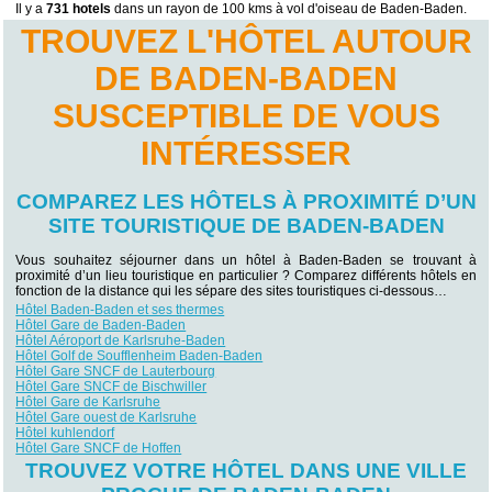
Il y a
731 hotels
dans un rayon de 100 kms à vol d'oiseau de Baden-Baden.
TROUVEZ L'HÔTEL AUTOUR
DE BADEN-BADEN
SUSCEPTIBLE DE VOUS
INTÉRESSER
COMPAREZ LES HÔTELS À PROXIMITÉ D’UN
SITE TOURISTIQUE DE BADEN-BADEN
Vous souhaitez séjourner dans un hôtel à Baden-Baden se trouvant à
proximité d’un lieu touristique en particulier ? Comparez différents hôtels en
fonction de la distance qui les sépare des sites touristiques ci-dessous…
Hôtel Baden-Baden et ses thermes
Hôtel Gare de Baden-Baden
Hôtel Aéroport de Karlsruhe-Baden
Hôtel Golf de Soufflenheim Baden-Baden
Hôtel Gare SNCF de Lauterbourg
Hôtel Gare SNCF de Bischwiller
Hôtel Gare de Karlsruhe
Hôtel Gare ouest de Karlsruhe
Hôtel kuhlendorf
Hôtel Gare SNCF de Hoffen
TROUVEZ VOTRE HÔTEL DANS UNE VILLE