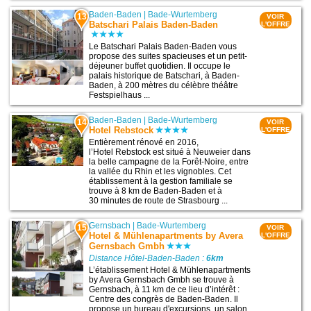
Baden-Baden
|
Bade-Wurtemberg
13
VOIR
Batschari Palais Baden-Baden
L'OFFRE
Le Batschari Palais Baden-Baden vous
propose des suites spacieuses et un petit-
déjeuner buffet quotidien. Il occupe le
palais historique de Batschari, à Baden-
Baden, à 200 mètres du célèbre théâtre
Festspielhaus ...
Baden-Baden
|
Bade-Wurtemberg
14
VOIR
Hotel Rebstock
L'OFFRE
Entièrement rénové en 2016,
l’Hotel Rebstock est situé à Neuweier dans
la belle campagne de la Forêt-Noire, entre
la vallée du Rhin et les vignobles. Cet
établissement à la gestion familiale se
trouve à 8 km de Baden-Baden et à
30 minutes de route de Strasbourg ...
Gernsbach
|
Bade-Wurtemberg
15
VOIR
Hotel & Mühlenapartments by Avera
L'OFFRE
Gernsbach Gmbh
Distance Hôtel-Baden-Baden :
6km
L’établissement Hotel & Mühlenapartments
by Avera Gernsbach Gmbh se trouve à
Gernsbach, à 11 km de ce lieu d’intérêt :
Centre des congrès de Baden-Baden. Il
propose un bureau d'excursions, un salon