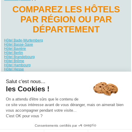
COMPAREZ LES HÔTELS
PAR RÉGION OU PAR
DÉPARTEMENT
Hôtel Bade-Wurtemberg
Hôtel Basse-Saxe
Hôtel Bavière
Hôtel Berlin
Hôtel Brandebourg
Hôtel Brême
Hôtel Hambourg
Hôtel Hesse
Hôtel Mecklembourg-Poméranie
Hôtel Rhénanie du Nord-Westphalie
Salut c'est nous...
Hôtel Rhénanie-Palatinat
Hôtel Sarre
les Cookies !
Hôtel Saxe
Hôtel Saxe-Anhalt
Hôtel Schleswig-Holstein
On a attendu d'être sûrs que le contenu de
Hôtel Thuringe
ce site vous intéresse avant de vous déranger, mais on aimerait bien
vous accompagner pendant votre visite...
Qui sommes nous ?
|
Contactez-nous
|
Nos partenaires
C'est OK pour vous ?
Campings
Hôtels
Locations vacances
Villages vacances
Guides
Consentements certifiés par
©2021 Vacances Vues du Ciel