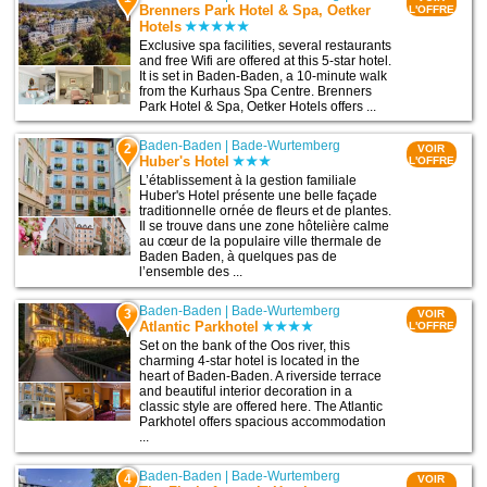
Brenners Park Hotel & Spa, Oetker
L'OFFRE
Hotels
Exclusive spa facilities, several restaurants
and free Wifi are offered at this 5-star hotel.
It is set in Baden-Baden, a 10-minute walk
from the Kurhaus Spa Centre. Brenners
Park Hotel & Spa, Oetker Hotels offers ...
Baden-Baden
|
Bade-Wurtemberg
2
VOIR
Huber's Hotel
L'OFFRE
L’établissement à la gestion familiale
Huber's Hotel présente une belle façade
traditionnelle ornée de fleurs et de plantes.
Il se trouve dans une zone hôtelière calme
au cœur de la populaire ville thermale de
Baden Baden, à quelques pas de
l’ensemble des ...
Baden-Baden
|
Bade-Wurtemberg
3
VOIR
Atlantic Parkhotel
L'OFFRE
Set on the bank of the Oos river, this
charming 4-star hotel is located in the
heart of Baden-Baden. A riverside terrace
and beautiful interior decoration in a
classic style are offered here. The Atlantic
Parkhotel offers spacious accommodation
...
Baden-Baden
|
Bade-Wurtemberg
4
VOIR