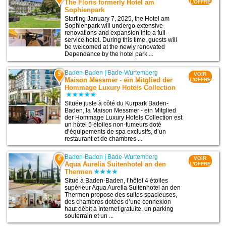
The Floris formerly Hotel am
L'OFFRE
Sophienpark
Starting January 7, 2025, the Hotel am
Sophienpark will undergo extensive
renovations and expansion into a full-
service hotel. During this time, guests will
be welcomed at the newly renovated
Dependance by the hotel park ...
Baden-Baden
|
Bade-Wurtemberg
5
VOIR
Maison Messmer - ein Mitglied der
L'OFFRE
Hommage Luxury Hotels Collection
Située juste à côté du Kurpark Baden-
Baden, la Maison Messmer - ein Mitglied
der Hommage Luxury Hotels Collection est
un hôtel 5 étoiles non-fumeurs doté
d’équipements de spa exclusifs, d’un
restaurant et de chambres ...
Baden-Baden
|
Bade-Wurtemberg
6
VOIR
Aqua Aurelia Suitenhotel an den
L'OFFRE
Thermen
Situé à Baden-Baden, l’hôtel 4 étoiles
supérieur Aqua Aurelia Suitenhotel an den
Thermen propose des suites spacieuses,
des chambres dotées d’une connexion
haut débit à Internet gratuite, un parking
souterrain et un ...