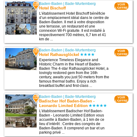
Baden-Baden
|
Bade-Wurtemberg
10
VOIR
Hotel Bischoff
L'OFFRE
L’établissement Hotel Bischoff bénéficie
d’un emplacement idéal dans le centre de
Baden-Baden. Il met à votre disposition
une terrasse, un restaurant et une
connexion Wi-Fi gratuite. Il est installé à
respectivement 700 mètres, 6,7 km et 41
km de ...
Baden-Baden
|
Bade-Wurtemberg
11
VOIR
Hotel Rathausglöckel
L'OFFRE
Experience Timeless Elegance and
Historic Charm in the Heart of Baden-
Baden The 4-star Rathausglöckel Hotel, a
lovingly restored gem from the 16th
century, awaits you just 50 meters from the
famous thermal baths. Enjoy a rich
breakfast buffet and first-class ...
Baden-Baden
|
Bade-Wurtemberg
12
VOIR
Badischer Hof Baden-Baden -
L'OFFRE
Leonardo Limited Edition
L’établissement Badischer Hof Baden-
Baden - Leonardo Limited Edition vous
accueille à Baden-Baden, à 1 km de ce
lieu d’intérêt : Centre des congrès de
Baden-Baden. Il comprend un bar et un
parking privé ...