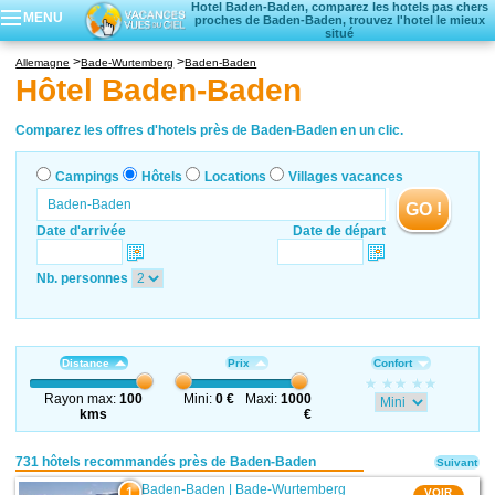
Hotel Baden-Baden, comparez les hotels pas chers
MENU
proches de Baden-Baden, trouvez l'hotel le mieux
situé
Campings
Allemagne
Bade-Wurtemberg
Baden-Baden
Hôtels
Hôtel Baden-Baden
Locations vacances
Villages vacances
Comparez les offres d'hotels près de Baden-Baden en un clic.
Campings
Hôtels
Locations
Villages vacances
GO !
Date d'arrivée
Date de départ
Nb. personnes
Distance
Prix
Confort
Rayon max:
100
Mini:
0 €
Maxi:
1000
kms
€
731 hôtels recommandés près de Baden-Baden
Suivant
Baden-Baden
|
Bade-Wurtemberg
1
VOIR