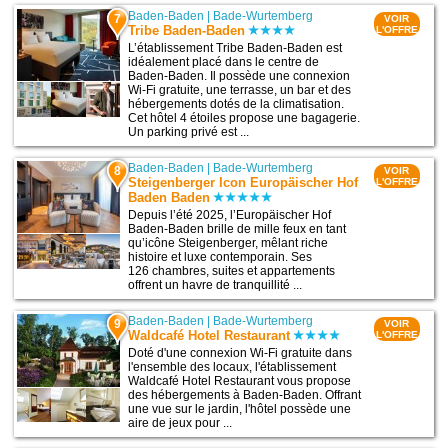
Baden-Baden
|
Bade-Wurtemberg
7
VOIR
Tribe Baden-Baden
L'OFFRE
L’établissement Tribe Baden-Baden est
idéalement placé dans le centre de
Baden-Baden. Il possède une connexion
Wi-Fi gratuite, une terrasse, un bar et des
hébergements dotés de la climatisation.
Cet hôtel 4 étoiles propose une bagagerie.
Un parking privé est ...
Baden-Baden
|
Bade-Wurtemberg
8
VOIR
Steigenberger Icon Europäischer Hof
L'OFFRE
Baden Baden
Depuis l’été 2025, l’Europäischer Hof
Baden-Baden brille de mille feux en tant
qu’icône Steigenberger, mêlant riche
histoire et luxe contemporain. Ses
126 chambres, suites et appartements
offrent un havre de tranquillité ...
Baden-Baden
|
Bade-Wurtemberg
9
VOIR
Waldcafé Hotel Restaurant
L'OFFRE
Doté d'une connexion Wi-Fi gratuite dans
l'ensemble des locaux, l'établissement
Waldcafé Hotel Restaurant vous propose
des hébergements à Baden-Baden. Offrant
une vue sur le jardin, l'hôtel possède une
aire de jeux pour ...