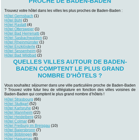
PROCHE DE BADEN-BADEN
Trouvez votre hôtel dans les villes les plus proches de Baden-Baden :
Hôtel Gernsbach
(1)
Hôtel Bühl
(2)
Hôtel Rastatt
(4)
Hôtel Ottersweier
(1)
Hôtel Bad Herrenalb
(3)
Hôtel Sasbachwalden
(1)
Hôtel Rheinmünster
(1)
Hôtel Enzklösterle
(1)
Hôtel Sessenheim
(1)
Hôtel Bad Wildbad
(2)
QUELLES VILLES AUTOUR DE BADEN-
BADEN COMPTENT LE PLUS GRAND
NOMBRE D'HÔTELS ?
Vous souhaitez séjourner dans une ville particulière proche de Baden-Baden
? Trouvez votre futur lieu de villégiature en fonction des villes voisines de
Baden-Baden qui comptent le plus grand nombre d’hôtels !
Hôtel Strasbourg
(66)
Hôtel Stuttgart
(52)
Hôtel Karlsruhe
(24)
Hôtel Mannheim
(22)
Hôtel Heidelberg
(21)
Hôtel Colmar
(18)
Hôtel Freiburg im Breisgau
(10)
Hôtel Baiersbronn
(7)
Hôtel Böblingen
(6)
Hôtel Haguenau
(6)