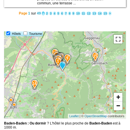
commun, une terrasse ...
Page
1
sur
49
1
2
3
4
5
6
7
8
9
10
11
12
13
14
15
>
Hôtels
Tourisme
13
12
15
7
10
6
11
8
4
9
5
3
2
1
14
+
−
Leaflet
| ©
OpenStreetMap
contributors
Baden-Baden : Ou dormir
? L'hôtel le plus proche de
Baden-Baden
est à
1000 m.