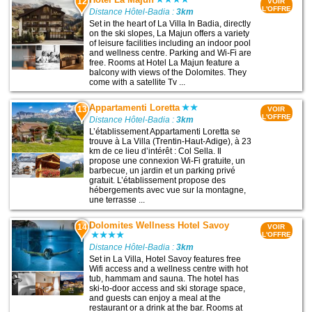
12
VOIR
L'OFFRE
Distance Hôtel-Badia :
3km
Set in the heart of La Villa In Badia, directly
on the ski slopes, La Majun offers a variety
of leisure facilities including an indoor pool
and wellness centre. Parking and Wi-Fi are
free. Rooms at Hotel La Majun feature a
balcony with views of the Dolomites. They
come with a satellite Tv ...
Appartamenti Loretta
13
VOIR
L'OFFRE
Distance Hôtel-Badia :
3km
L’établissement Appartamenti Loretta se
trouve à La Villa (Trentin-Haut-Adige), à 23
km de ce lieu d’intérêt : Col Sella. Il
propose une connexion Wi-Fi gratuite, un
barbecue, un jardin et un parking privé
gratuit. L’établissement propose des
hébergements avec vue sur la montagne,
une terrasse ...
Dolomites Wellness Hotel Savoy
14
VOIR
L'OFFRE
Distance Hôtel-Badia :
3km
Set in La Villa, Hotel Savoy features free
Wifi access and a wellness centre with hot
tub, hammam and sauna. The hotel has
ski-to-door access and ski storage space,
and guests can enjoy a meal at the
restaurant or a drink at the bar. Rooms at