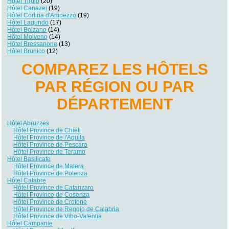
Hôtel Tirolo
(20)
Hôtel Canazei
(19)
Hôtel Cortina d'Ampezzo
(19)
Hôtel Lagundo
(17)
Hôtel Bolzano
(14)
Hôtel Molveno
(14)
Hôtel Bressanone
(13)
Hôtel Brunico
(12)
COMPAREZ LES HÔTELS
PAR RÉGION OU PAR
DÉPARTEMENT
Hôtel Abruzzes
Hôtel Province de Chieti
Hôtel Province de l'Aquila
Hôtel Province de Pescara
Hôtel Province de Teramo
Hôtel Basilicate
Hôtel Province de Matera
Hôtel Province de Potenza
Hôtel Calabre
Hôtel Province de Catanzaro
Hôtel Province de Cosenza
Hôtel Province de Crotone
Hôtel Province de Reggio de Calabria
Hôtel Province de Vibo-Valentia
Hôtel Campanie