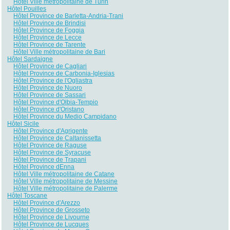
Hôtel Ville métropolitaine de Turin
Hôtel Pouilles
Hôtel Province de Barletta-Andria-Trani
Hôtel Province de Brindisi
Hôtel Province de Foggia
Hôtel Province de Lecce
Hôtel Province de Tarente
Hôtel Ville métropolitaine de Bari
Hôtel Sardaigne
Hôtel Province de Cagliari
Hôtel Province de Carbonia-Iglesias
Hôtel Province de l'Ogliastra
Hôtel Province de Nuoro
Hôtel Province de Sassari
Hôtel Province d'Olbia-Tempio
Hôtel Province d'Oristano
Hôtel Province du Medio Campidano
Hôtel Sicile
Hôtel Province d'Agrigente
Hôtel Province de Caltanissetta
Hôtel Province de Raguse
Hôtel Province de Syracuse
Hôtel Province de Trapani
Hôtel Province dEnna
Hôtel Ville métropolitaine de Catane
Hôtel Ville métropolitaine de Messine
Hôtel Ville métropolitaine de Palerme
Hôtel Toscane
Hôtel Province d'Arezzo
Hôtel Province de Grosseto
Hôtel Province de Livourne
Hôtel Province de Lucques