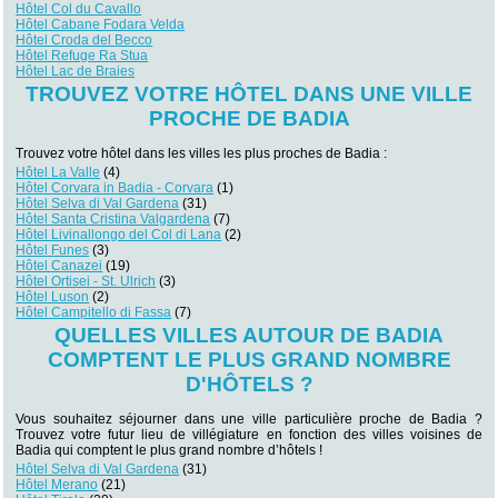
Hôtel Col du Cavallo
Hôtel Cabane Fodara Velda
Hôtel Croda del Becco
Hôtel Refuge Ra Stua
Hôtel Lac de Braies
TROUVEZ VOTRE HÔTEL DANS UNE VILLE
PROCHE DE BADIA
Trouvez votre hôtel dans les villes les plus proches de Badia :
Hôtel La Valle
(4)
Hôtel Corvara in Badia - Corvara
(1)
Hôtel Selva di Val Gardena
(31)
Hôtel Santa Cristina Valgardena
(7)
Hôtel Livinallongo del Col di Lana
(2)
Hôtel Funes
(3)
Hôtel Canazei
(19)
Hôtel Ortisei - St. Ulrich
(3)
Hôtel Luson
(2)
Hôtel Campitello di Fassa
(7)
QUELLES VILLES AUTOUR DE BADIA
COMPTENT LE PLUS GRAND NOMBRE
D'HÔTELS ?
Vous souhaitez séjourner dans une ville particulière proche de Badia ?
Trouvez votre futur lieu de villégiature en fonction des villes voisines de
Badia qui comptent le plus grand nombre d’hôtels !
Hôtel Selva di Val Gardena
(31)
Hôtel Merano
(21)