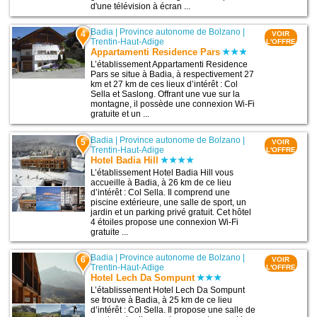
d'une télévision à écran ...
Badia
|
Province autonome de Bolzano
|
4
VOIR
Trentin-Haut-Adige
L'OFFRE
Appartamenti Residence Pars
L’établissement Appartamenti Residence
Pars se situe à Badia, à respectivement 27
km et 27 km de ces lieux d’intérêt : Col
Sella et Saslong. Offrant une vue sur la
montagne, il possède une connexion Wi-Fi
gratuite et un ...
Badia
|
Province autonome de Bolzano
|
5
VOIR
Trentin-Haut-Adige
L'OFFRE
Hotel Badia Hill
L’établissement Hotel Badia Hill vous
accueille à Badia, à 26 km de ce lieu
d’intérêt : Col Sella. Il comprend une
piscine extérieure, une salle de sport, un
jardin et un parking privé gratuit. Cet hôtel
4 étoiles propose une connexion Wi-Fi
gratuite ...
Badia
|
Province autonome de Bolzano
|
6
VOIR
Trentin-Haut-Adige
L'OFFRE
Hotel Lech Da Sompunt
L’établissement Hotel Lech Da Sompunt
se trouve à Badia, à 25 km de ce lieu
d’intérêt : Col Sella. Il propose une salle de