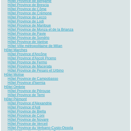
Hôtel Province de Bergame
Hôtel Province de Brescia
Hôtel Province de Côme
Hôtel Province de Crémone
Hôtel Province de Lecco
Hôtel Province de Lodi
Hôtel Province de Mantoue
Hôtel Province de Monza et de la Brianza
Hôtel Province de Pavie
Hôtel Province de Sondrio
Hôtel Province de Varèse
Hôtel Ville métropolitaine de Milan
Hôtel Marches
Hôtel Province d'Ancône
Hôtel Province d'Ascoli Piceno
Hôtel Province de Fermo
Hôtel Province de Macerata
Hôtel Province de Pesaro et Urbino
Hôtel Molise
Hôtel Province de Campobasso
Hôtel Province d'Isernia
Hôtel Ombrie
Hôtel Province de Pérouse
Hôtel Province de Terni
Hôtel Piémont
Hôtel Province d'Alexandrie
Hôtel Province d'Asti
Hôtel Province de Biella
Hôtel Province de Coni
Hôtel Province de Novare
Hôtel Province de Verceil
Hôtel Province du Verbano-Cusio-Ossola