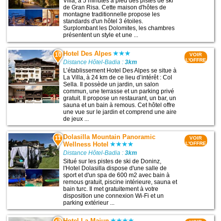
Villa, à 5 minutes à pied des pistes de ski
de Gran Risa. Cette maison d'hôtes de
montagne traditionnelle propose les
standards d'un hôtel 3 étoiles.
Surplombant les Dolomites, les chambres
présentent un style et une ...
Hotel Des Alpes
10
VOIR
L'OFFRE
Distance Hôtel-Badia :
3km
L’établissement Hotel Des Alpes se situe à
La Villa, à 24 km de ce lieu d’intérêt : Col
Sella. Il possède un jardin, un salon
commun, une terrasse et un parking privé
gratuit. Il propose un restaurant, un bar, un
sauna et un bain à remous. Cet hôtel offre
une vue sur le jardin et comprend une aire
de jeux ...
Dolasilla Mountain Panoramic
11
VOIR
Wellness Hotel
L'OFFRE
Distance Hôtel-Badia :
3km
Situé sur les pistes de ski de Doninz,
l'Hotel Dolasilla dispose d'une salle de
sport et d'un spa de 600 m2 avec bain à
remous gratuit, piscine intérieure, sauna et
bain turc. Il met gratuitement à votre
disposition une connexion Wi-Fi et un
parking extérieur ...
Hotel La Majun