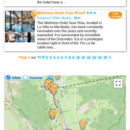
the hotel have a ...
Wellness Hotel Gran RisaS
15
VOIR
L'OFFRE
Distance Hôtel-Badia :
3km
The Wellness Hotel Gran Risa, located in
La Villa in Alta Badia, has been constantly
renovated over the years and recently
expanded. It is surrounded by incredible
views of the Dolomites. It is in a privileged
location right in front of the ‘Piz La Ila’
cable way ...
Page
1
sur
79
1
2
3
4
5
6
7
8
9
10
11
12
13
14
15
>
4
Hôtels
Tourisme
1
2
3
5
7
6
8