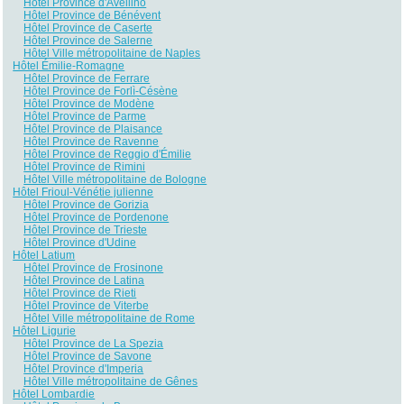
Hôtel Province d'Avellino
Hôtel Province de Bénévent
Hôtel Province de Caserte
Hôtel Province de Salerne
Hôtel Ville métropolitaine de Naples
Hôtel Émilie-Romagne
Hôtel Province de Ferrare
Hôtel Province de Forlì-Césène
Hôtel Province de Modène
Hôtel Province de Parme
Hôtel Province de Plaisance
Hôtel Province de Ravenne
Hôtel Province de Reggio d'Émilie
Hôtel Province de Rimini
Hôtel Ville métropolitaine de Bologne
Hôtel Frioul-Vénétie julienne
Hôtel Province de Gorizia
Hôtel Province de Pordenone
Hôtel Province de Trieste
Hôtel Province d'Udine
Hôtel Latium
Hôtel Province de Frosinone
Hôtel Province de Latina
Hôtel Province de Rieti
Hôtel Province de Viterbe
Hôtel Ville métropolitaine de Rome
Hôtel Ligurie
Hôtel Province de La Spezia
Hôtel Province de Savone
Hôtel Province d'Imperia
Hôtel Ville métropolitaine de Gênes
Hôtel Lombardie