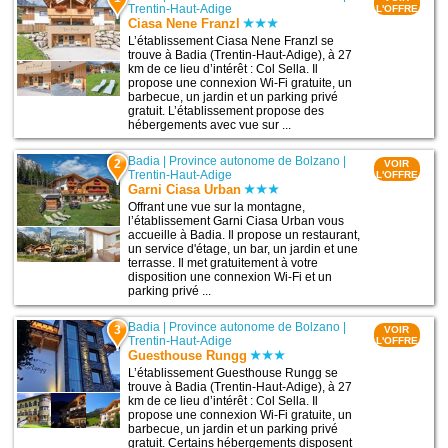
Trentin-Haut-Adige
L'OFFRE
Ciasa Nene Franzl
L’établissement Ciasa Nene Franzl se
trouve à Badia (Trentin-Haut-Adige), à 27
km de ce lieu d’intérêt : Col Sella. Il
propose une connexion Wi-Fi gratuite, un
barbecue, un jardin et un parking privé
gratuit. L’établissement propose des
hébergements avec vue sur ...
Badia
|
Province autonome de Bolzano
|
2
VOIR
Trentin-Haut-Adige
L'OFFRE
Garni Ciasa Urban
Offrant une vue sur la montagne,
l’établissement Garni Ciasa Urban vous
accueille à Badia. Il propose un restaurant,
un service d'étage, un bar, un jardin et une
terrasse. Il met gratuitement à votre
disposition une connexion Wi-Fi et un
parking privé ...
Badia
|
Province autonome de Bolzano
|
3
VOIR
Trentin-Haut-Adige
L'OFFRE
Guesthouse Rungg
L’établissement Guesthouse Rungg se
trouve à Badia (Trentin-Haut-Adige), à 27
km de ce lieu d’intérêt : Col Sella. Il
propose une connexion Wi-Fi gratuite, un
barbecue, un jardin et un parking privé
gratuit. Certains hébergements disposent