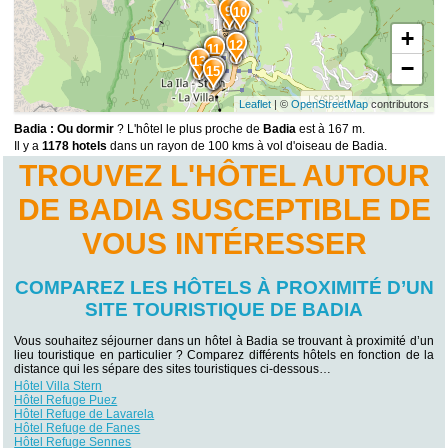
9
10
+
12
11
13
−
14
15
Leaflet
| ©
OpenStreetMap
contributors
Badia : Ou dormir
? L'hôtel le plus proche de
Badia
est à 167 m.
Il y a
1178 hotels
dans un rayon de 100 kms à vol d'oiseau de Badia.
TROUVEZ L'HÔTEL AUTOUR
DE BADIA SUSCEPTIBLE DE
VOUS INTÉRESSER
COMPAREZ LES HÔTELS À PROXIMITÉ D’UN
SITE TOURISTIQUE DE BADIA
Vous souhaitez séjourner dans un hôtel à Badia se trouvant à proximité d’un
lieu touristique en particulier ? Comparez différents hôtels en fonction de la
distance qui les sépare des sites touristiques ci-dessous…
Hôtel Villa Stern
Hôtel Refuge Puez
Hôtel Refuge de Lavarela
Hôtel Refuge de Fanes
Hôtel Refuge Sennes