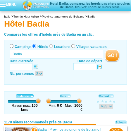
Hotel Badia, comparez les hotels pas chers proches
MENU
de Badia, trouvez l'hotel le mieux situé
Campings
Italie
Trentin-Haut-Adige
Province autonome de Bolzano
Badia
Hôtels
Hôtel Badia
Locations vacances
Villages vacances
Comparez les offres d'hotels près de Badia en un clic.
Campings
Hôtels
Locations
Villages vacances
GO !
Date d'arrivée
Date de départ
Nb. personnes
Distance
Prix
Confort
Rayon max:
100
Mini:
0 €
Maxi:
1000
kms
€
1178 hôtels recommandés près de Badia
Suivant
Badia
|
Province autonome de Bolzano
|
1
VOIR