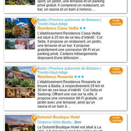
sport, un jardin, une terrasse et un parking
privé gratuit. Il comprend un restaurant, un
bar, un sauna et un bain à remous ...
Badia
|
Province autonome de Bolzano
|
7
VOIR
Trentin-Haut-Adige
L'OFFRE
Residence Ciasa Vedla
L’établissement Residence Ciasa Vedla
est situé à 25 km de ce lieu d’intérêt : Col
Sella. Il propose un restaurant, un jardin,
une terrasse et un bar. Il propose
gratuitement une connexion Wi-Fi et un
parking privé. Certains hébergements
disposent d'une télévision ...
Badia
|
Province autonome de Bolzano
|
8
VOIR
Trentin-Haut-Adige
L'OFFRE
Residence Rosarela
L’établissement Residence Rosarela se
trouve à Badia, à respectivement 29 km et
30 km de ces lieux d’intérêt : Col Sella et
Saslong. Offrant une vue sur la ville, il
propose une connexion Wi-Fi gratuite, un
jardin avec une terrasse, ainsi qu’un
sauna et un bain à ...
Dolomit Boutique Hotel
9
VOIR
L'OFFRE
Distance Hôtel-Badia :
3km
Le Dolomit Boutique Hotel est situé à La