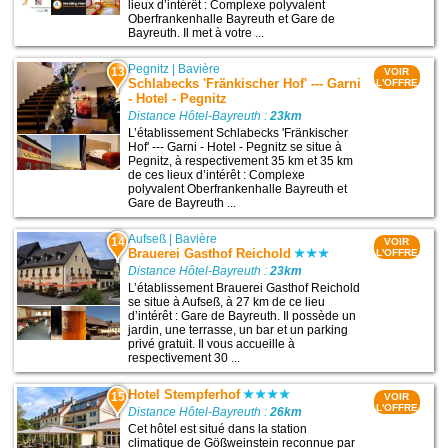
lieux d’intérêt : Complexe polyvalent
Oberfrankenhalle Bayreuth et Gare de
Bayreuth. Il met à votre ...
Pegnitz
|
Bavière
13
VOIR
Schlabecks 'Fränkischer Hof' --- Garni
L'OFFRE
- Hotel - Pegnitz
Distance Hôtel-Bayreuth :
23km
L’établissement Schlabecks 'Fränkischer
Hof' --- Garni - Hotel - Pegnitz se situe à
Pegnitz, à respectivement 35 km et 35 km
de ces lieux d’intérêt : Complexe
polyvalent Oberfrankenhalle Bayreuth et
Gare de Bayreuth ...
Aufseß
|
Bavière
14
VOIR
Brauerei Gasthof Reichold
L'OFFRE
Distance Hôtel-Bayreuth :
23km
L’établissement Brauerei Gasthof Reichold
se situe à Aufseß, à 27 km de ce lieu
d’intérêt : Gare de Bayreuth. Il possède un
jardin, une terrasse, un bar et un parking
privé gratuit. Il vous accueille à
respectivement 30 ...
Hotel Stempferhof
15
VOIR
L'OFFRE
Distance Hôtel-Bayreuth :
26km
Cet hôtel est situé dans la station
climatique de Gößweinstein reconnue par