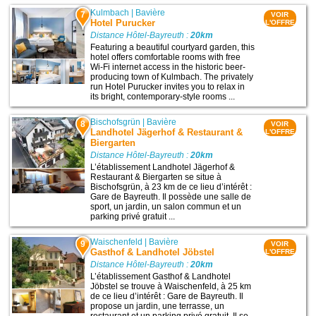
Kulmbach
|
Bavière
7
VOIR
Hotel Purucker
L'OFFRE
Distance Hôtel-Bayreuth :
20km
Featuring a beautiful courtyard garden, this
hotel offers comfortable rooms with free
Wi-Fi internet access in the historic beer-
producing town of Kulmbach. The privately
run Hotel Purucker invites you to relax in
its bright, contemporary-style rooms ...
Bischofsgrün
|
Bavière
8
VOIR
Landhotel Jägerhof & Restaurant &
L'OFFRE
Biergarten
Distance Hôtel-Bayreuth :
20km
L’établissement Landhotel Jägerhof &
Restaurant & Biergarten se situe à
Bischofsgrün, à 23 km de ce lieu d’intérêt :
Gare de Bayreuth. Il possède une salle de
sport, un jardin, un salon commun et un
parking privé gratuit ...
Waischenfeld
|
Bavière
9
VOIR
Gasthof & Landhotel Jöbstel
L'OFFRE
Distance Hôtel-Bayreuth :
20km
L’établissement Gasthof & Landhotel
Jöbstel se trouve à Waischenfeld, à 25 km
de ce lieu d’intérêt : Gare de Bayreuth. Il
propose un jardin, une terrasse, un