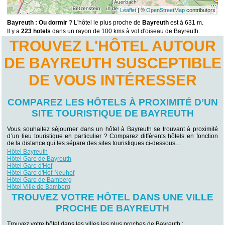
Leaflet
| ©
OpenStreetMap
contributors
Bayreuth : Ou dormir
? L'hôtel le plus proche de
Bayreuth
est à 631 m.
Il y a
223 hotels
dans un rayon de 100 kms à vol d'oiseau de Bayreuth.
TROUVEZ L'HÔTEL AUTOUR
DE BAYREUTH SUSCEPTIBLE
DE VOUS INTÉRESSER
COMPAREZ LES HÔTELS À PROXIMITÉ D’UN
SITE TOURISTIQUE DE BAYREUTH
Vous souhaitez séjourner dans un hôtel à Bayreuth se trouvant à proximité
d’un lieu touristique en particulier ? Comparez différents hôtels en fonction
de la distance qui les sépare des sites touristiques ci-dessous…
Hôtel Bayreuth
Hôtel Gare de Bayreuth
Hôtel Gare d'Hof
Hôtel Gare d'Hof-Neuhof
Hôtel Gare de Bamberg
Hôtel Ville de Bamberg
TROUVEZ VOTRE HÔTEL DANS UNE VILLE
PROCHE DE BAYREUTH
Trouvez votre hôtel dans les villes les plus proches de Bayreuth :