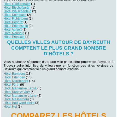
Hôtel Goldkronach
(1)
Hôtel Bischofsgrün
(1)
Hôtel Waischenfeld
(2)
Hôtel Kulmbach
(2)
Hôtel Fichtelberg
(1)
Hôtel Pegnitz
(1)
Hôtel Pottenstein
(2)
Hôtel Aufseß
(1)
Hôtel Neusorg
(1)
Hôtel Pressath
(1)
QUELLES VILLES AUTOUR DE BAYREUTH
COMPTENT LE PLUS GRAND NOMBRE
D'HÔTELS ?
Vous souhaitez séjourner dans une ville particulière proche de Bayreuth ?
Trouvez votre futur lieu de villégiature en fonction des villes voisines de
Bayreuth qui comptent le plus grand nombre d’hôtels !
Hôtel Bamberg
(18)
Hôtel Erlangen
(16)
Hôtel Nuremberg
(15)
Hôtel Fürth
(9)
Hôtel Mariánské Lázně
(5)
Hôtel Karlovy Vary
(5)
Hôtel Mariánske Lázne
(4)
Hôtel Masserberg
(3)
Hôtel Bad Windsheim
(3)
Hôtel Hof
(3)
COMPAREZ LES HÔTELS