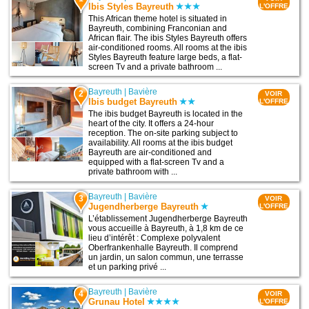
Ibis Styles Bayreuth
L'OFFRE
This African theme hotel is situated in
Bayreuth, combining Franconian and
African flair. The ibis Styles Bayreuth offers
air-conditioned rooms. All rooms at the ibis
Styles Bayreuth feature large beds, a flat-
screen Tv and a private bathroom ...
Bayreuth
|
Bavière
2
VOIR
Ibis budget Bayreuth
L'OFFRE
The ibis budget Bayreuth is located in the
heart of the city. It offers a 24-hour
reception. The on-site parking subject to
availability. All rooms at the ibis budget
Bayreuth are air-conditioned and
equipped with a flat-screen Tv and a
private bathroom with ...
Bayreuth
|
Bavière
3
VOIR
Jugendherberge Bayreuth
L'OFFRE
L’établissement Jugendherberge Bayreuth
vous accueille à Bayreuth, à 1,8 km de ce
lieu d’intérêt : Complexe polyvalent
Oberfrankenhalle Bayreuth. Il comprend
un jardin, un salon commun, une terrasse
et un parking privé ...
Bayreuth
|
Bavière
4
VOIR
Grunau Hotel
L'OFFRE