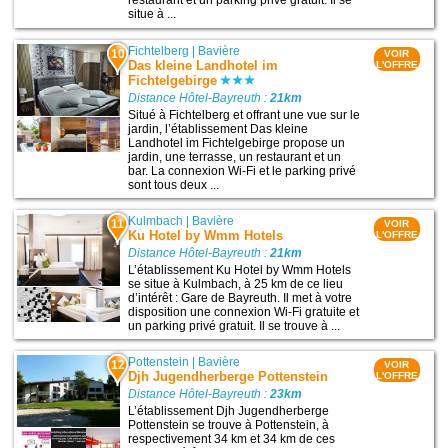
restaurant et un parking privé gratuit. Il se
situe à ...
Fichtelberg
|
Bavière
10
VOIR
Das kleine Landhotel im
L'OFFRE
Fichtelgebirge
Distance Hôtel-Bayreuth :
21km
Situé à Fichtelberg et offrant une vue sur le
jardin, l’établissement Das kleine
Landhotel im Fichtelgebirge propose un
jardin, une terrasse, un restaurant et un
bar. La connexion Wi-Fi et le parking privé
sont tous deux ...
Kulmbach
|
Bavière
11
VOIR
Ku Hotel by Wmm Hotels
L'OFFRE
Distance Hôtel-Bayreuth :
21km
L’établissement Ku Hotel by Wmm Hotels
se situe à Kulmbach, à 25 km de ce lieu
d’intérêt : Gare de Bayreuth. Il met à votre
disposition une connexion Wi-Fi gratuite et
un parking privé gratuit. Il se trouve à ...
Pottenstein
|
Bavière
12
VOIR
Djh Jugendherberge Pottenstein
L'OFFRE
Distance Hôtel-Bayreuth :
23km
L’établissement Djh Jugendherberge
Pottenstein se trouve à Pottenstein, à
respectivement 34 km et 34 km de ces