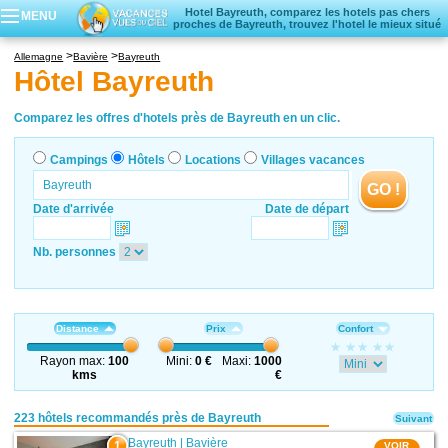
Hotel Bayreuth, comparez les hotels pas chers
MENU
proches de Bayreuth, trouvez l'hotel le mieux situé
Campings
Allemagne
Bavière
Bayreuth
Hôtels
Hôtel Bayreuth
Locations vacances
Villages vacances
Comparez les offres d'hotels près de Bayreuth en un clic.
Campings
Hôtels
Locations
Villages vacances
GO !
Date d'arrivée
Date de départ
Nb. personnes
Distance
Prix
Confort
Rayon max:
100
Mini:
0 €
Maxi:
1000
kms
€
223 hôtels recommandés près de Bayreuth
Suivant
Bayreuth
|
Bavière
1
VOIR