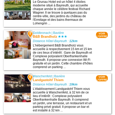
Le Grunau Hotel est un hôtel 4 étoiles
moderne situé à Bayreuth, qui accueille
chaque année le célèbre festival Richard
Wagner. Il se trouve à quelques pas du
centre-ville, des jardins du château de
l'Ermitage et des bains thermaux de
Lohengrin ...
Goldkronach
|
Bavière
5
VOIR
B&B Brandholz
L'OFFRE
Distance Hôtel-Bayreuth :
12km
L’hébergement B&B Brandholz vous
accueille à respectivement 15 km et 15 km
de ces lieux d’intérêt : Gare de Bayreuth et
Complexe polyvalent Oberfrankenhalle
Bayreuth. Il propose une connexion Wi-Fi
gratuite et un jardin. Cette chambre d'hôtes
comprend un parking ...
Waischenfeld
|
Bavière
6
VOIR
Landgastohf Thiem
L'OFFRE
Distance Hôtel-Bayreuth :
19km
L’établissement Landgastohf Thiem vous
accueille à Waischenfeld, à 32 km de ce
lieu d’intérêt : Complexe polyvalent
Oberfrankenhalle Bayreuth. Il comprend
un jardin, une terrasse, un restaurant et un
parking privé gratuit. Il propose un bar et
est installé à 32 km ...