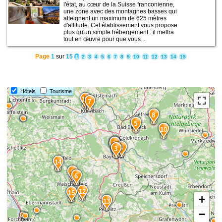
l'état, au cœur de la Suisse franconienne,
une zone avec des montagnes basses qui
atteignent un maximum de 625 mètres
d'altitude. Cet établissement vous propose
plus qu'un simple hébergement : il mettra
tout en œuvre pour que vous ...
Page
1
sur
15
1
2
3
4
5
6
7
8
9
10
11
12
13
14
15
Hôtels
Tourisme
11
7
8
5
10
2
1
4
3
14
9
6
12
15
+
13
−