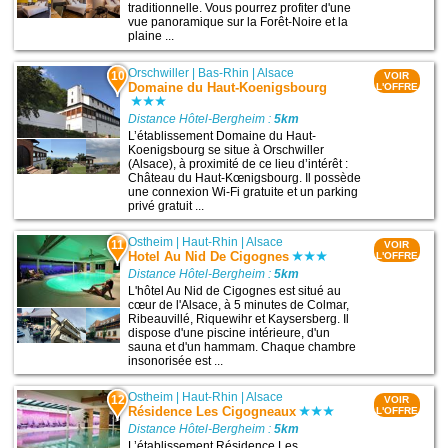
traditionnelle. Vous pourrez profiter d'une
vue panoramique sur la Forêt-Noire et la
plaine ...
Orschwiller
|
Bas-Rhin
|
Alsace
10
VOIR
Domaine du Haut-Koenigsbourg
L'OFFRE
Distance Hôtel-Bergheim :
5km
L’établissement Domaine du Haut-
Koenigsbourg se situe à Orschwiller
(Alsace), à proximité de ce lieu d’intérêt :
Château du Haut-Kœnigsbourg. Il possède
une connexion Wi-Fi gratuite et un parking
privé gratuit ...
Ostheim
|
Haut-Rhin
|
Alsace
11
VOIR
Hotel Au Nid De Cigognes
L'OFFRE
Distance Hôtel-Bergheim :
5km
L'hôtel Au Nid de Cigognes est situé au
cœur de l'Alsace, à 5 minutes de Colmar,
Ribeauvillé, Riquewihr et Kaysersberg. Il
dispose d'une piscine intérieure, d'un
sauna et d'un hammam. Chaque chambre
insonorisée est ...
Ostheim
|
Haut-Rhin
|
Alsace
12
VOIR
Résidence Les Cigogneaux
L'OFFRE
Distance Hôtel-Bergheim :
5km
L’établissement Résidence Les