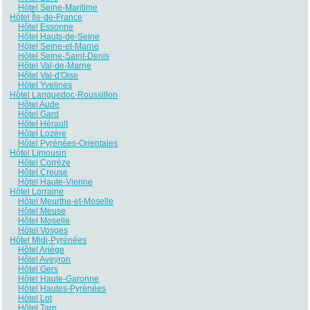
Hôtel Seine-Maritime
Hôtel Île-de-France
Hôtel Essonne
Hôtel Hauts-de-Seine
Hôtel Seine-et-Marne
Hôtel Seine-Saint-Denis
Hôtel Val-de-Marne
Hôtel Val-d'Oise
Hôtel Yvelines
Hôtel Languedoc-Roussillon
Hôtel Aude
Hôtel Gard
Hôtel Hérault
Hôtel Lozère
Hôtel Pyrénées-Orientales
Hôtel Limousin
Hôtel Corrèze
Hôtel Creuse
Hôtel Haute-Vienne
Hôtel Lorraine
Hôtel Meurthe-et-Moselle
Hôtel Meuse
Hôtel Moselle
Hôtel Vosges
Hôtel Midi-Pyrénées
Hôtel Ariège
Hôtel Aveyron
Hôtel Gers
Hôtel Haute-Garonne
Hôtel Hautes-Pyrénées
Hôtel Lot
Hôtel Tarn