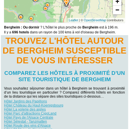
+
11
12
−
Leaflet
| ©
OpenStreetMap
contributors
Bergheim : Ou dormir
? L'hôtel le plus proche de
Bergheim
est à 196 m.
Il y a
696 hotels
dans un rayon de 100 kms à vol d'oiseau de Bergheim.
TROUVEZ L'HÔTEL AUTOUR
DE BERGHEIM SUSCEPTIBLE
DE VOUS INTÉRESSER
COMPAREZ LES HÔTELS À PROXIMITÉ D’UN
SITE TOURISTIQUE DE BERGHEIM
Vous souhaitez séjourner dans un hôtel à Bergheim se trouvant à proximité
d’un lieu touristique en particulier ? Comparez différents hôtels en fonction
de la distance qui les sépare des sites touristiques ci-dessous…
Hôtel Jardins des Papillons
Hôtel Château du Haut-Koenigsbourg
Hôtel La volerie des aigles
Hôtel Parc d'attractions CigoLand
Hôtel Pays de l'Alsace Centrale
Hôtel Sélestat - Tanzmatten
Hôtel Route des vins d'Alsace