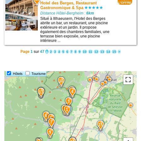
Hotel des Berges, Restaurant
L'OFFRE
Gastronomique & Spa
Distance Hôtel-Bergheim :
6km
Situé à Illhaeusern, l'Hotel des Berges
abrite un bar, un restaurant, une piscine
extérieure et un jardin. Il propose
également des chambres familiales, une
terrasse bien exposée, une piscine
intérieure ...
Page
1
sur
47
1
2
3
4
5
6
7
8
9
10
11
12
13
14
15
>
Hôtels
Tourisme
10
6
14
4
13
3
2
1
8
5
7
15
9