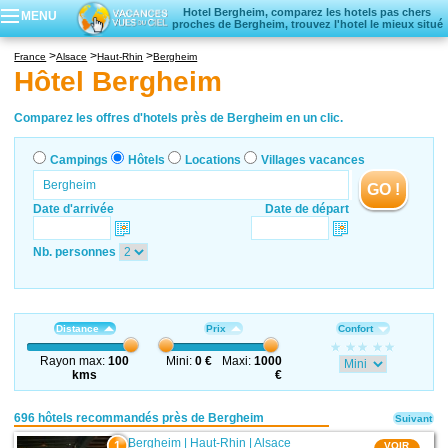
Hotel Bergheim, comparez les hotels pas chers
MENU
proches de Bergheim, trouvez l'hotel le mieux situé
Campings
France
Alsace
Haut-Rhin
Bergheim
Hôtels
Hôtel Bergheim
Locations vacances
Villages vacances
Comparez les offres d'hotels près de Bergheim en un clic.
Campings
Hôtels
Locations
Villages vacances
GO !
Date d'arrivée
Date de départ
Nb. personnes
Distance
Prix
Confort
Rayon max:
100
Mini:
0 €
Maxi:
1000
kms
€
696 hôtels recommandés près de Bergheim
Suivant
Bergheim
|
Haut-Rhin
|
Alsace
1
VOIR