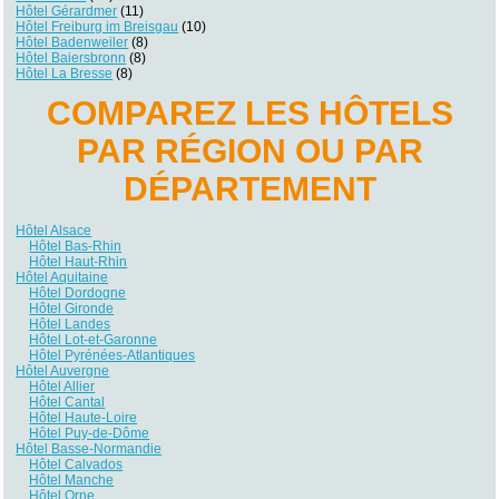
Hôtel Gérardmer
(11)
Hôtel Freiburg im Breisgau
(10)
Hôtel Badenweiler
(8)
Hôtel Baiersbronn
(8)
Hôtel La Bresse
(8)
COMPAREZ LES HÔTELS
PAR RÉGION OU PAR
DÉPARTEMENT
Hôtel Alsace
Hôtel Bas-Rhin
Hôtel Haut-Rhin
Hôtel Aquitaine
Hôtel Dordogne
Hôtel Gironde
Hôtel Landes
Hôtel Lot-et-Garonne
Hôtel Pyrénées-Atlantiques
Hôtel Auvergne
Hôtel Allier
Hôtel Cantal
Hôtel Haute-Loire
Hôtel Puy-de-Dôme
Hôtel Basse-Normandie
Hôtel Calvados
Hôtel Manche
Hôtel Orne