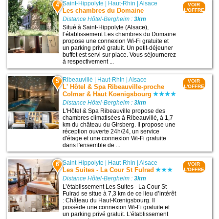
Saint-Hippolyte
|
Haut-Rhin
|
Alsace
4
VOIR
Les chambres du Domaine
L'OFFRE
Distance Hôtel-Bergheim :
3km
Situé à Saint-Hippolyte (Alsace),
l’établissement Les chambres du Domaine
propose une connexion Wi-Fi gratuite et
un parking privé gratuit. Un petit-déjeuner
buffet est servi sur place. Vous séjournerez
à respectivement ...
Ribeauvillé
|
Haut-Rhin
|
Alsace
5
VOIR
L' Hôtel & Spa Ribeauville-proche
L'OFFRE
Colmar & Haut Koenigsbourg
Distance Hôtel-Bergheim :
3km
L'Hôtel & Spa Ribeauville propose des
chambres climatisées à Ribeauvillé, à 1,7
km du château du Girsberg. Il propose une
réception ouverte 24h/24, un service
d'étage et une connexion Wi-Fi gratuite
dans l'ensemble de ...
Saint-Hippolyte
|
Haut-Rhin
|
Alsace
6
VOIR
Les Suites - La Cour St Fulrad
L'OFFRE
Distance Hôtel-Bergheim :
3km
L’établissement Les Suites - La Cour St
Fulrad se situe à 7,3 km de ce lieu d’intérêt
: Château du Haut-Kœnigsbourg. Il
possède une connexion Wi-Fi gratuite et
un parking privé gratuit. L’établissement