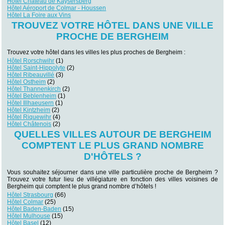
Hôtel Château de Kaysersberg
Hôtel Aéroport de Colmar - Houssen
Hôtel La Foire aux Vins
TROUVEZ VOTRE HÔTEL DANS UNE VILLE
PROCHE DE BERGHEIM
Trouvez votre hôtel dans les villes les plus proches de Bergheim :
Hôtel Rorschwihr
(1)
Hôtel Saint-Hippolyte
(2)
Hôtel Ribeauvillé
(3)
Hôtel Ostheim
(2)
Hôtel Thannenkirch
(2)
Hôtel Beblenheim
(1)
Hôtel Illhaeusern
(1)
Hôtel Kintzheim
(2)
Hôtel Riquewihr
(4)
Hôtel Châtenois
(2)
QUELLES VILLES AUTOUR DE BERGHEIM
COMPTENT LE PLUS GRAND NOMBRE
D'HÔTELS ?
Vous souhaitez séjourner dans une ville particulière proche de Bergheim ?
Trouvez votre futur lieu de villégiature en fonction des villes voisines de
Bergheim qui comptent le plus grand nombre d’hôtels !
Hôtel Strasbourg
(66)
Hôtel Colmar
(25)
Hôtel Baden-Baden
(15)
Hôtel Mulhouse
(15)
Hôtel Basel
(12)