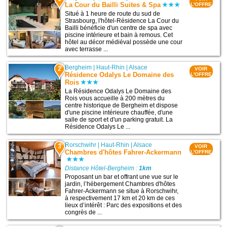
La Cour du Bailli Suites & Spa
L'OFFRE
Situé à 1 heure de route du sud de
Strasbourg, l'hôtel-Résidence La Cour du
Bailli bénéficie d'un centre de spa avec
piscine intérieure et bain à remous. Cet
hôtel au décor médiéval possède une cour
avec terrasse ...
Bergheim
|
Haut-Rhin
|
Alsace
2
VOIR
Résidence Odalys Le Domaine des
L'OFFRE
Rois
La Résidence Odalys Le Domaine des
Rois vous accueille à 200 mètres du
centre historique de Bergheim et dispose
d'une piscine intérieure chauffée, d'une
salle de sport et d'un parking gratuit. La
Résidence Odalys Le ...
Rorschwihr
|
Haut-Rhin
|
Alsace
3
VOIR
Chambres d'hôtes Fahrer-Ackermann
L'OFFRE
Distance Hôtel-Bergheim :
1km
Proposant un bar et offrant une vue sur le
jardin, l’hébergement Chambres d'hôtes
Fahrer-Ackermann se situe à Rorschwihr,
à respectivement 17 km et 20 km de ces
lieux d’intérêt : Parc des expositions et des
congrès de ...