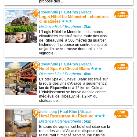
propose des ...
Ribeauvillé
|
Haut-Rhin
|
Alsace
7
VOIR
Logis Hôtel Le Ménestrel - chambres
L'OFFRE
climatisées
Distance Hôtel-Bergheim :
3km
L'Logis Hôtel Le Ménestrel - chambres
climatisées est situé sur la route des vins
de Ribeauvillé, à 500 mètres du quartier
historique. Il propose un centre de spa et
un jardin avec terrasse donnant sur le
vignoble ...
Ribeauvillé
|
Haut-Rhin
|
Alsace
8
VOIR
Hotel Spa Au Cheval Blanc
L'OFFRE
Distance Hôtel-Bergheim :
4km
L'Hotel Spa Au Cheval Blanc est situé sur
la route des vins d'Alsace, à seulement 2
km de Riquewihr et à 12 km de Colmar.
L'établissement se trouve dans le centre
médiéval de Ribeauvillé, à 2 km du
château de ...
Zellenberg
|
Haut-Rhin
|
Alsace
9
VOIR
Hotel Restaurant Au Riesling
L'OFFRE
Distance Hôtel-Bergheim :
5km
Entouré de vignes, cet hôtel est situé sur la
route des vins d'Alsace et dispose d'un
restaurant climatisé servant une cuisine