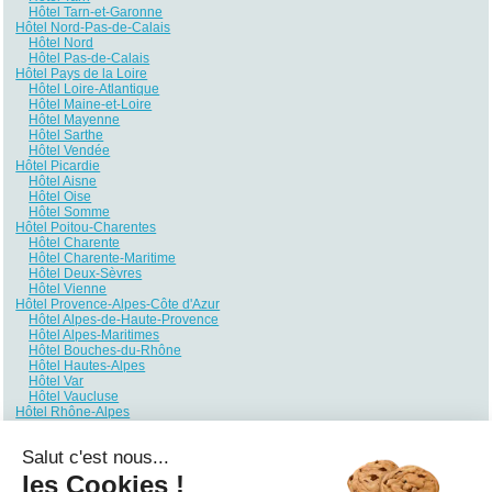
Hôtel Tarn-et-Garonne
Hôtel Nord-Pas-de-Calais
Hôtel Nord
Hôtel Pas-de-Calais
Hôtel Pays de la Loire
Hôtel Loire-Atlantique
Hôtel Maine-et-Loire
Hôtel Mayenne
Hôtel Sarthe
Hôtel Vendée
Hôtel Picardie
Hôtel Aisne
Hôtel Oise
Hôtel Somme
Hôtel Poitou-Charentes
Hôtel Charente
Hôtel Charente-Maritime
Hôtel Deux-Sèvres
Hôtel Vienne
Hôtel Provence-Alpes-Côte d'Azur
Hôtel Alpes-de-Haute-Provence
Hôtel Alpes-Maritimes
Hôtel Bouches-du-Rhône
Hôtel Hautes-Alpes
Hôtel Var
Hôtel Vaucluse
Hôtel Rhône-Alpes
Hôtel Ain
Hôtel Ardèche
Salut c'est nous...
Hôtel Drôme
Hôtel Haute-Savoie
les Cookies !
Hôtel Isère