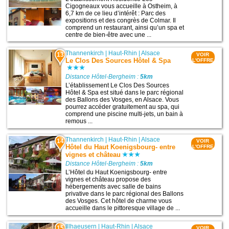
Cigogneaux vous accueille à Ostheim, à
6,7 km de ce lieu d’intérêt : Parc des
expositions et des congrès de Colmar. Il
comprend un restaurant, ainsi qu’un spa et
centre de bien-être avec une ...
Thannenkirch
|
Haut-Rhin
|
Alsace
13
VOIR
Le Clos Des Sources Hôtel & Spa
L'OFFRE
Distance Hôtel-Bergheim :
5km
L’établissement Le Clos Des Sources
Hôtel & Spa est situé dans le parc régional
des Ballons des Vosges, en Alsace. Vous
pourrez accéder gratuitement au spa, qui
comprend une piscine multi-jets, un bain à
remous ...
Thannenkirch
|
Haut-Rhin
|
Alsace
14
VOIR
Hôtel du Haut Koenigsbourg- entre
L'OFFRE
vignes et château
Distance Hôtel-Bergheim :
5km
L’Hôtel du Haut Koenigsbourg- entre
vignes et château propose des
hébergements avec salle de bains
privative dans le parc régional des Ballons
des Vosges. Cet hôtel de charme vous
accueille dans le pittoresque village de ...
Illhaeusern
|
Haut-Rhin
|
Alsace
15
VOIR