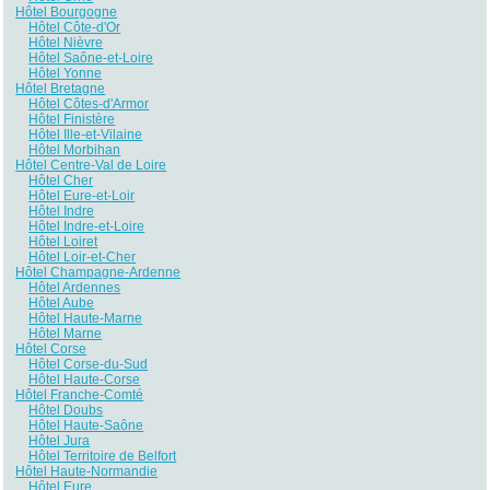
Hôtel Bourgogne
Hôtel Côte-d'Or
Hôtel Nièvre
Hôtel Saône-et-Loire
Hôtel Yonne
Hôtel Bretagne
Hôtel Côtes-d'Armor
Hôtel Finistère
Hôtel Ille-et-Vilaine
Hôtel Morbihan
Hôtel Centre-Val de Loire
Hôtel Cher
Hôtel Eure-et-Loir
Hôtel Indre
Hôtel Indre-et-Loire
Hôtel Loiret
Hôtel Loir-et-Cher
Hôtel Champagne-Ardenne
Hôtel Ardennes
Hôtel Aube
Hôtel Haute-Marne
Hôtel Marne
Hôtel Corse
Hôtel Corse-du-Sud
Hôtel Haute-Corse
Hôtel Franche-Comté
Hôtel Doubs
Hôtel Haute-Saône
Hôtel Jura
Hôtel Territoire de Belfort
Hôtel Haute-Normandie
Hôtel Eure