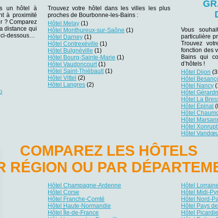
GR
ns un hôtel à
Trouvez votre hôtel dans les villes les plus
t à proximité
proches de Bourbonne-les-Bains :
lier ? Comparez
Hôtel Melay
(1)
la distance qui
Vous souhai
Hôtel Monthureux-sur-Saône
(1)
es ci-dessous…
particulière 
Hôtel Darney
(1)
Trouvez votr
Hôtel Contrexéville
(1)
fonction des 
Hôtel Bulgnéville
(1)
Bains qui c
Hôtel Bourg-Sainte-Marie
(1)
d’hôtels !
Hôtel Vaudoncourt
(1)
Hôtel Saint-Thiébault
(1)
Hôtel Dijon
(3
Hôtel Vittel
(2)
Hôtel Besanç
Hôtel Langres
(2)
Hôtel Nancy
(
o
Hôtel Gérard
Hôtel La Bres
Hôtel Epinal
(
Hôtel Chaum
Hôtel Marsan
Hôtel Xonrup
Hôtel Vandœu
COMPAREZ LES HÔTELS
R RÉGION OU PAR DÉPARTEM
Hôtel Champagne-Ardenne
Hôtel Lorrain
Hôtel Corse
Hôtel Midi-P
Hôtel Franche-Comté
Hôtel Nord-P
Hôtel Haute-Normandie
Hôtel Pays de
Hôtel Île-de-France
Hôtel Picardi