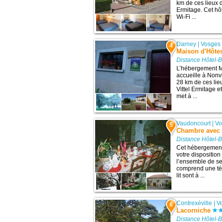
km de ces lieux d’
Ermitage. Cet hô
Wi-Fi ...
Darney
|
Vosges
4
Maison d'Hôte
Distance Hôtel-
L’hébergement M
accueille à Nonv
28 km de ces lieu
Vittel Ermitage 
met à ...
Vaudoncourt
|
Vo
5
Chambre avec 
Distance Hôtel-
Cet hébergement 
votre dispositio
l’ensemble de se
comprend une tél
lit sont à ...
Contrexéville
|
V
6
Lacorniche
Distance Hôtel-