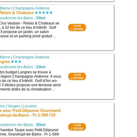
-Marne
|
Champagne-Ardenne
Relais & Chateaux
Bourbonne-les-Bains :
33km
Clos Vauban - Relais & Chateaux se
VOIR
 à 32 km de ce lieu d’intérêt : Golf
L'OFFRE
 Il propose un jardin, un salon
sse et un parking privé gratuit ...
-Marne
|
Champagne-Ardenne
ngres
Bourbonne-les-Bains :
33km
ibis budget Langres se trouve à
VOIR
a région Champagne-Ardenne. Il vous
L'OFFRE
 de ce lieu d’intérêt : Golf d'Arc-en-
l 3 étoiles propose une terrasse ainsi
ents dotés de la climatisation ...
ins
|
Vosges
|
Lorraine
 avec Petit-Déjeuner Gourmand
drupt-de-Bains - Fr-1-589-719
Bourbonne-les-Bains :
35km
VOIR
L'OFFRE
hambre Taupe avec Petit-Déjeuner
me, Grandrupt-de-Bains - Fr-1-589-