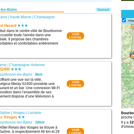
-les-Bains
Suivant
ains
|
Haute-Marne
|
Champagne-
Hôte
nt Herard
situé dans le centre-ville de Bourbonne-
VOIR
accueille toute l'année dans une
L'OFFRE
iale. Il propose des chambres
ortables et confortables entièrement
arne
|
Champagne-Ardenne
 52400
Bourbonne-les-Bains :
8km
ffrant une vue sur la ville,
VOIR
 Belgica-Melay 52400 possède une
L'OFFRE
taurant et un bar. Une connexion Wi-Fi
sposition dans l’ensemble de ses
ssement dispose d’une télévision à
-Saône
|
Vosges
|
Lorraine
Bourbon
es Vosges
proche
Bourbonne-les-Bains :
18km
Il y a
32
d'oisea
Hôtel Relais des Vosges se trouve à
VOIR
Saône, à respectivement 46 km et 29
L'OFFRE