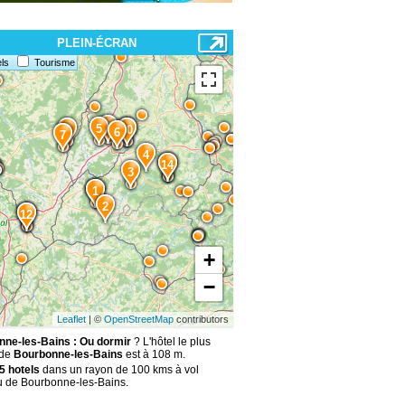
PLEIN-ÉCRAN
ls
Tourisme
8
5
9
10
11
6
7
4
15
14
3
1
2
13
12
+
−
Leaflet
| ©
OpenStreetMap
contributors
ne-les-Bains : Ou dormir
? L'hôtel le plus
 de
Bourbonne-les-Bains
est à 108 m.
5 hotels
dans un rayon de 100 kms à vol
u de Bourbonne-les-Bains.