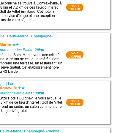
Lacorniche se trouve à Contrexéville, à
VOIR
 km et 7,2 km de ces lieux d’intérêt :
L'OFFRE
Golf de Vittel Ermitage. Cet hôtel 3
un service d'étage et une réception
ors de votre séjour ...
rie
|
Haute-Marne
|
Champagne-
 Martin
Bourbonne-les-Bains :
29km
VOIR
Hôtel Le Saint Martin vous accueille à
L'OFFRE
e, à 26 km de ce lieu d’intérêt : Fort
omprend une terrasse, un restaurant, un
 privé gratuit. Cet établissement non-
à 43 km de ...
ges
|
Lorraine
lgneville
Bourbonne-les-Bains :
30km
Enzo Hotels Bulgneville vous accueille
VOIR
3 km de ce lieu d’intérêt : Golf de Vittel
L'OFFRE
prend un jardin, un salon commun, une
king privé gratuit ...
|
Haute-Marne
|
Champagne-Ardenne