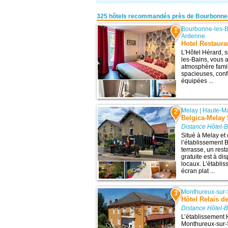
325 hôtels recommandés près de Bourbonne
Bourbonne-les-B
1
Ardenne
Hotel Restaura
L'Hôtel Hérard, 
les-Bains, vous 
atmosphère famil
spacieuses, conf
équipées ...
Melay
|
Haute-M
2
Belgica-Melay
Distance Hôtel-
Situé à Melay et o
l’établissement
terrasse, un res
gratuite est à di
locaux. L’établi
écran plat ...
Monthureux-sur
3
Hôtel Relais d
Distance Hôtel-
L’établissement 
Monthureux-sur-