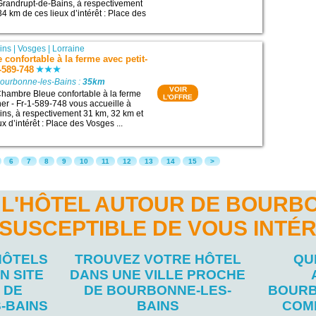
Grandrupt-de-Bains, à respectivement
4 km de ces lieux d’intérêt : Place des
ins
|
Vosges
|
Lorraine
confortable à la ferme avec petit-
-589-748
Bourbonne-les-Bains :
35km
VOIR
hambre Bleue confortable à la ferme
L'OFFRE
ner - Fr-1-589-748 vous accueille à
ns, à respectivement 31 km, 32 km et
x d’intérêt : Place des Vosges ...
6
7
8
9
10
11
12
13
14
15
>
 L'HÔTEL AUTOUR DE BOURBO
 SUSCEPTIBLE DE VOUS INTÉ
HÔTELS
TROUVEZ VOTRE HÔTEL
QU
N SITE
DANS UNE VILLE PROCHE
 DE
DE BOURBONNE-LES-
BOURB
-BAINS
BAINS
COM