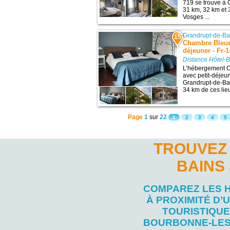
719 se trouve à 
31 km, 32 km et 3
Vosges ...
Grandrupt-de-Ba
15
Chambre Bleue 
déjeuner - Fr-1
Distance Hôtel-
L’hébergement C
avec petit-déjeu
Grandrupt-de-Bai
34 km de ces lieu
Page
1
sur
22
1
2
3
4
5
TROUVEZ
BAINS
COMPAREZ LES 
À PROXIMITÉ D’U
TOURISTIQUE
BOURBONNE-LES