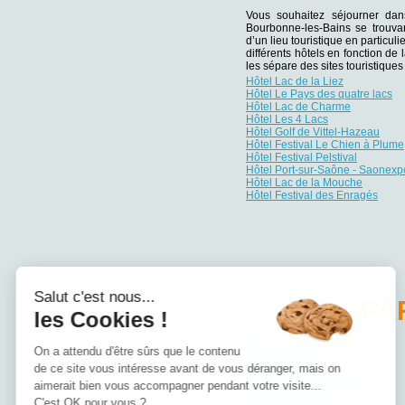
Vous souhaitez séjourner da
Bourbonne-les-Bains se trouvan
d’un lieu touristique en particu
différents hôtels en fonction de 
les sépare des sites touristiqu
Hôtel Lac de la Liez
Hôtel Le Pays des quatre lacs
Hôtel Lac de Charme
Hôtel Les 4 Lacs
Hôtel Golf de Vittel-Hazeau
Hôtel Festival Le Chien à Plume
Hôtel Festival Pelstival
Hôtel Port-sur-Saône - Saonexp
Hôtel Lac de la Mouche
Hôtel Festival des Enragés
Salut c'est nous...
PA
les Cookies !
Hôtel Alsace
On a attendu d'être sûrs que le contenu
Hôtel Aquitaine
de ce site vous intéresse avant de vous déranger, mais on
Hôtel Auvergne
Hôtel Basse-Normandie
aimerait bien vous accompagner pendant votre visite...
Hôtel Bourgogne
C'est OK pour vous ?