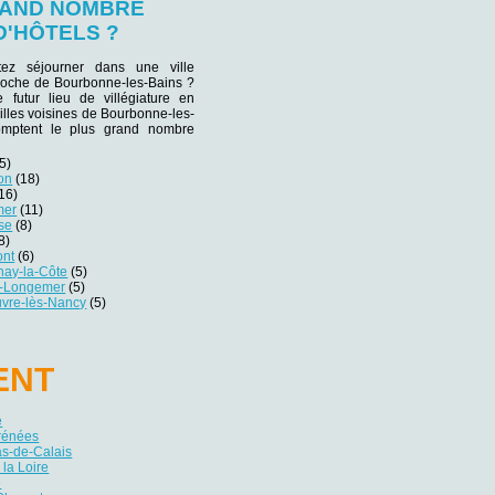
AND NOMBRE
D'HÔTELS ?
tez séjourner dans une ville
proche de Bourbonne-les-Bains ?
e futur lieu de villégiature en
villes voisines de Bourbonne-les-
omptent le plus grand nombre
5)
on
(18)
16)
mer
(11)
se
(8)
8)
ont
(6)
nay-la-Côte
(5)
t-Longemer
(5)
vre-lès-Nancy
(5)
ENT
e
yrénées
as-de-Calais
 la Loire
e