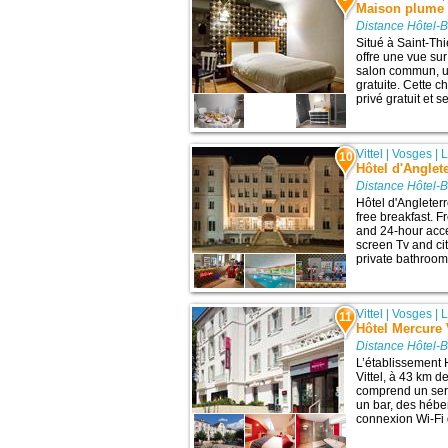
Maison plume
Distance Hôtel-
Situé à Saint-Th
offre une vue sur
salon commun, u
gratuite. Cette 
privé gratuit et 
Vittel
|
Vosges
|
L
10
Hôtel d'Anglet
Distance Hôtel-
Hôtel d'Angleterre
free breakfast. F
and 24-hour acces
screen Tv and cit
private bathrooms
Vittel
|
Vosges
|
L
11
Hôtel Mercure V
Distance Hôtel-
L’établissement 
Vittel, à 43 km de
comprend un ser
un bar, des hébe
connexion Wi-Fi 