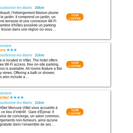
Bourbonne-les-Bains :
30km
iébault, l’hébergement Maison plume
VOIR
 le jardin. Il comprend un jardin, un
L'OFFRE
ne terrasse et une connexion Wi-Fi
chambre d'hôtes possède un parking
se trouve dans une région où vous ...
orraine
erre
Bourbonne-les-Bains :
31km
 is located in Vittel. The hotel offers
VOIR
ree Wi-Fi access, free on-site parking,
L'OFFRE
s is available. All rooms feature a flat-
y views. Offering a bath or shower,
 also include a ...
orraine
ittel
Bourbonne-les-Bains :
31km
Hôtel Mercure Vittel vous accueille à
VOIR
 ce lieu d’intérêt : Gare d'Épinal. Il
L'OFFRE
vice de concierge, un salon commun,
rgements non-fumeurs, ainsi qu'une
gratuite dans l’ensemble de ses ...