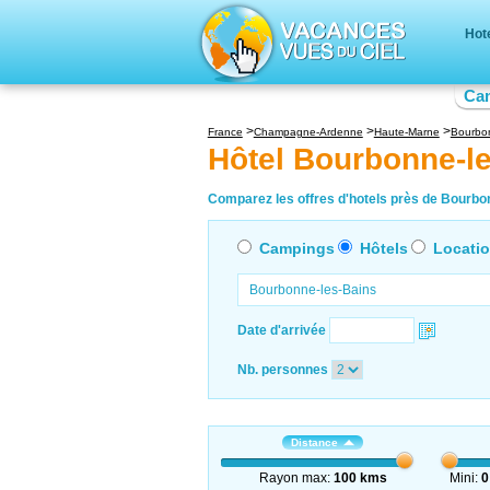
Hot
Ca
France
Champagne-Ardenne
Haute-Marne
Bourbon
Hôtel Bourbonne-l
Comparez les offres d'hotels près de Bourbon
Campings
Hôtels
Locati
Date d'arrivée
Nb. personnes
Distance
Rayon max:
100 kms
Mini:
0