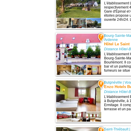
L’établissement 
respectivement 48
Gare d'Épinal et 
étoiles propose 
ouverte 24h/24. L
Bourg-Sainte-Ma
7
Ardenne
Hôtel Le Saint
Distance Hôtel-
L’établissement 
Bourg-Sainte-Mari
Bourlémont. Il c
bar et un parking
fumeurs se situe 
Bulgnéville
|
Vos
8
Enzo Hotels Bu
Distance Hôtel-
L’établissement 
à Bulgnéville, à 1
Ermitage. Il com
terrasse et un par
Saint-Thiébault
9