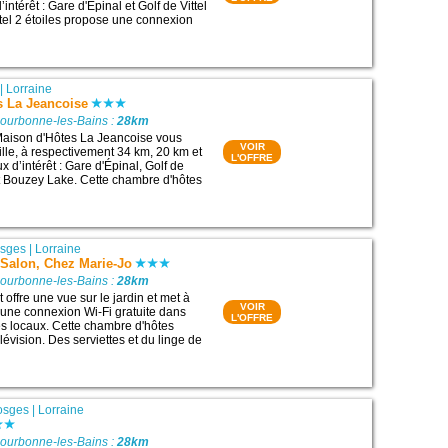
intérêt : Gare d'Épinal et Golf de Vittel
tel 2 étoiles propose une connexion
|
Lorraine
s La Jeancoise
Bourbonne-les-Bains :
28km
aison d'Hôtes La Jeancoise vous
VOIR
ille, à respectivement 34 km, 20 km et
L'OFFRE
x d’intérêt : Gare d'Épinal, Golf de
et Bouzey Lake. Cette chambre d'hôtes
sges
|
Lorraine
Salon, Chez Marie-Jo
Bourbonne-les-Bains :
28km
offre une vue sur le jardin et met à
VOIR
n une connexion Wi-Fi gratuite dans
L'OFFRE
s locaux. Cette chambre d'hôtes
évision. Des serviettes et du linge de
osges
|
Lorraine
Bourbonne-les-Bains :
28km