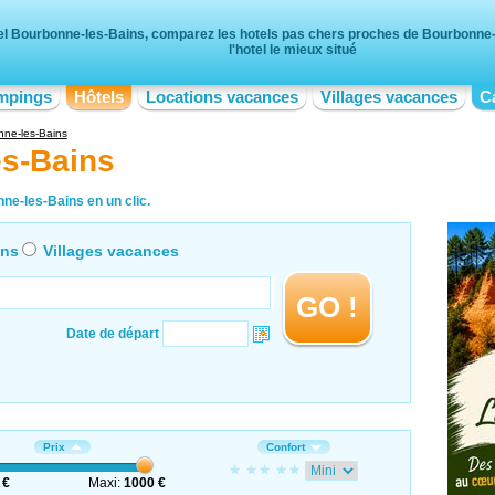
el Bourbonne-les-Bains, comparez les hotels pas chers proches de Bourbonne-
l'hotel le mieux situé
mpings
Hôtels
Locations vacances
Villages vacances
C
ne-les-Bains
es-Bains
ne-les-Bains en un clic.
ons
Villages vacances
GO !
Date de départ
Prix
Confort
 €
Maxi:
1000 €