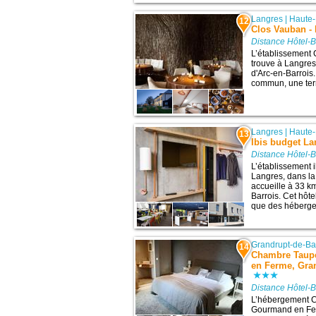
Langres
|
Haute
12
Clos Vauban - 
Distance Hôtel-
L’établissement 
trouve à Langres,
d'Arc-en-Barrois.
commun, une terra
Langres
|
Haute
13
Ibis budget La
Distance Hôtel-
L’établissement 
Langres, dans l
accueille à 33 km
Barrois. Cet hôte
que des hébergem
Grandrupt-de-Ba
14
Chambre Taupe
en Ferme, Gran
Distance Hôtel-
L’hébergement C
Gourmand en Fer