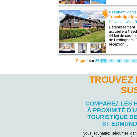
Needham Marke
15
Travelodge Ips
Distance Hôtel-
L’établissement 
accueille à Nee
44 km de ces lie
de Hedingham. Ce
réception ...
Page
1
sur
29
1
2
3
4
5
TROUVEZ 
SU
COMPAREZ LES 
À PROXIMITÉ D’U
TOURISTIQUE D
ST EDMUN
Vous souhaitez séjourner da