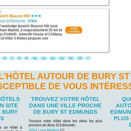
t
wich Beacon Hill
Bury St Edmunds :
27km
Travelodge Ipswich Beacon Hill vous
VOIR
dham Market, à respectivement 35 km et
L'OFFRE
ux d’intérêt : Ickworth House et Château
t hôtel 3 étoiles propose une
6
7
8
9
10
11
12
13
14
15
>
L'HÔTEL AUTOUR DE BURY S
SCEPTIBLE DE VOUS INTÉRES
HÔTELS
TROUVEZ VOTRE HÔTEL
QU
N SITE
DANS UNE VILLE PROCHE
AUTO
E BURY
DE BURY ST EDMUNDS
EDMUN
DS
PLUS
Trouvez votre hôtel dans les villes les plus
proches de Bury St Edmunds :
ns un hôtel à
Hôtel Long Melford
(1)