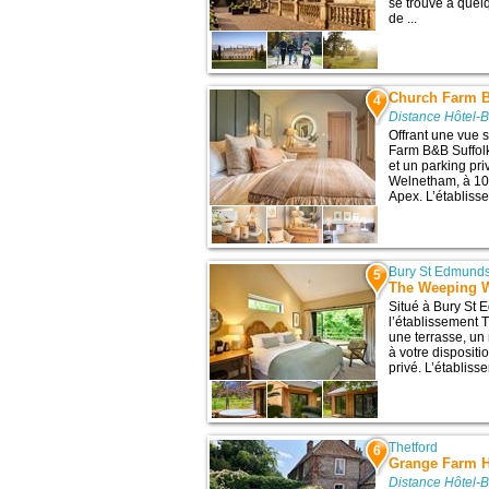
se trouve à quel
de ...
Church Farm B
4
Distance Hôtel-
Offrant une vue s
Farm B&B Suffol
et un parking priv
Welnetham, à 10 
Apex. L’établisse
Bury St Edmund
5
The Weeping 
Situé à Bury St E
l’établissement 
une terrasse, un 
à votre disposit
privé. L’établiss
Thetford
6
Grange Farm 
Distance Hôtel-