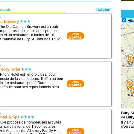
dmunds
Suivant
s
Hôte
n Brewery
 The Old Cannon Brewery est un pub
ropre brasserie sur place. Il propose
VOIR
 et un restaurant. à moins de 10
L'OFFRE
e l'abbaye de Bury St Edmunds. L'Old
11
s
riory Hotel
riory Hotel est l'endroit idéal pour
nésie de la vie moderne. Il offre un bon
VOIR
rix. Le restaurant primé Garden est
13
L'OFFRE
 réputé pour ses repas formels bien
1
s
Bury St
otel & Spa
de
Bur
e luxe propose de nombreuses activités
Il y a
43
on parc national de 1 800 hectares.
d'oisea
VOIR
 And Apartments - A Luxury Family Hotel
L'OFFRE