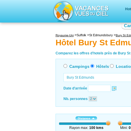
Hot
Ca
Suffolk
St Edmundsbury
Royaume-Uni
Bury St E
Hôtel Bury St Edm
Comparez les offres d'hotels près de Bury St
Campings
Hôtels
Locati
Date d'arrivée
Nb. personnes
Distance
Rayon max:
100 kms
Mini:
0