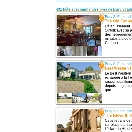
431 hôtels recommandés près de Bury St E
Bury St Edmund
1
The Old Canno
L'établissement
Suffolk avec sa p
des hébergements
minutes à pied d
Cannon ...
Bury St Edmund
2
Best Western P
Le Best Western P
échapper à la fré
rapport qualité/p
depuis longtemps
que ...
Bury St Edmund
3
The Ickworth H
Cette retraite d
sur place dans s
L'Ickworth Hotel