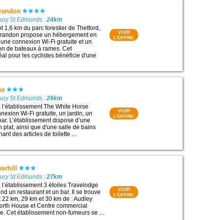
Brandon
Bury St Edmunds :
24km
 1,6 km du parc forestier de Thetford,
VOIR
 Brandon propose un hébergement en
L'OFFRE
 une connexion Wi-Fi gratuite et un
ion de bateaux à rames. Cet
al pour les cyclistes bénéficie d'une
se
Bury St Edmunds :
26km
l, l’établissement The White Horse
VOIR
exion Wi-Fi gratuite, un jardin, un
L'OFFRE
 bar. L’établissement dispose d’une
n plat, ainsi que d'une salle de bains
nt des articles de toilette ...
erhill
Bury St Edmunds :
27km
, l’établissement 3 étoiles Travelodge
VOIR
d un restaurant et un bar. Il se trouve
L'OFFRE
 22 km, 29 km et 30 km de : Audley
orth House et Centre commercial
ee. Cet établissement non-fumeurs se ...