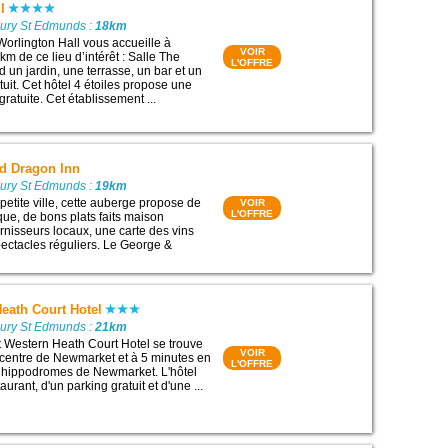
l
Bury St Edmunds :
18km
Worlington Hall vous accueille à
VOIR
km de ce lieu d’intérêt : Salle The
L'OFFRE
 un jardin, une terrasse, un bar et un
tuit. Cet hôtel 4 étoiles propose une
ratuite. Cet établissement ...
d Dragon Inn
Bury St Edmunds :
19km
petite ville, cette auberge propose de
VOIR
L'OFFRE
que, de bons plats faits maison
rnisseurs locaux, une carte des vins
pectacles réguliers. Le George &
eath Court Hotel
Bury St Edmunds :
21km
st Western Heath Court Hotel se trouve
VOIR
centre de Newmarket et à 5 minutes en
L'OFFRE
x hippodromes de Newmarket. L'hôtel
urant, d'un parking gratuit et d'une ...