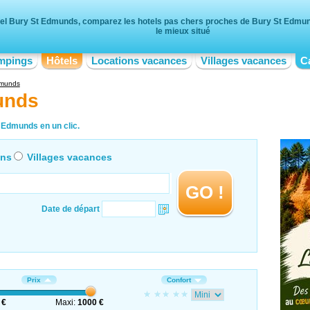
el Bury St Edmunds, comparez les hotels pas chers proches de Bury St Edmund
le mieux situé
mpings
Hôtels
Locations vacances
Villages vacances
C
dmunds
unds
 Edmunds en un clic.
ons
Villages vacances
GO !
Date de départ
Prix
Confort
 €
Maxi:
1000 €