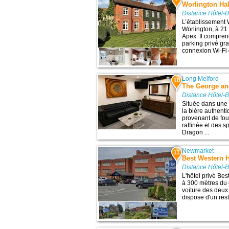
Worlington Hal
Distance Hôtel-
L’établissement 
Worlington, à 21 
Apex. Il comprend
parking privé gra
connexion Wi-Fi g
Long Melford
10
The George an
Distance Hôtel-
Située dans une 
la bière authenti
provenant de fou
raffinée et des s
Dragon ...
Newmarket
11
Best Western H
Distance Hôtel-
L'hôtel privé Be
à 300 mètres du 
voiture des deu
dispose d'un resta