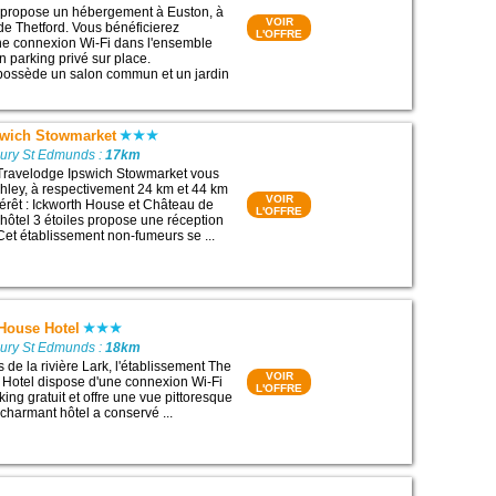
propose un hébergement à Euston, à
VOIR
e Thetford. Vous bénéficierez
L'OFFRE
ne connexion Wi-Fi dans l'ensemble
n parking privé sur place.
 possède un salon commun et un jardin
swich Stowmarket
Bury St Edmunds :
17km
 Travelodge Ipswich Stowmarket vous
hley, à respectivement 24 km et 44 km
VOIR
térêt : Ickworth House et Château de
L'OFFRE
ôtel 3 étoiles propose une réception
Cet établissement non-fumeurs se ...
 House Hotel
Bury St Edmunds :
18km
es de la rivière Lark, l'établissement The
VOIR
 Hotel dispose d'une connexion Wi-Fi
L'OFFRE
rking gratuit et offre une vue pittoresque
e charmant hôtel a conservé ...