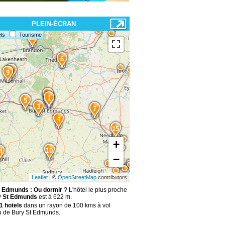
PLEIN-ÉCRAN
ls
Tourisme
12
6
8
9
2
1
5
3
7
4
15
+
10
4
−
Leaflet
| ©
OpenStreetMap
contributors
 Edmunds : Ou dormir
? L'hôtel le plus proche
y St Edmunds
est à 622 m.
1 hotels
dans un rayon de 100 kms à vol
u de Bury St Edmunds.