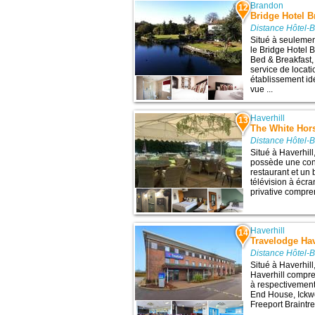
Brandon
12
Bridge Hotel 
Distance Hôtel-
Situé à seulement
le Bridge Hotel
Bed & Breakfast,
service de locat
établissement idé
vue ...
Haverhill
13
The White Hor
Distance Hôtel-
Situé à Haverhil
possède une conn
restaurant et un
télévision à écra
privative comprena
Haverhill
14
Travelodge Hav
Distance Hôtel-
Situé à Haverhill
Haverhill compren
à respectivement
End House, Ickw
Freeport Braintr