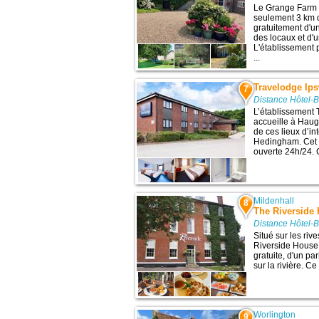
Le Grange Farm 
seulement 3 km d
gratuitement d'u
des locaux et d'u
L'établissement
...
Travelodge Ip
7
Distance Hôtel-
L’établissement
accueille à Haug
de ces lieux d’in
Hedingham. Cet h
ouverte 24h/24. 
Mildenhall
8
The Riverside
Distance Hôtel-
Situé sur les riv
Riverside House
gratuite, d'un pa
sur la rivière. C
Worlington
9