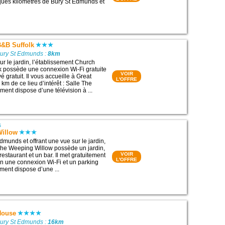
ques kilomètres de Bury St Edmunds et
&B Suffolk
Bury St Edmunds :
8km
ur le jardin, l’établissement Church
k possède une connexion Wi-Fi gratuite
VOIR
é gratuit. Il vous accueille à Great
L'OFFRE
km de ce lieu d’intérêt : Salle The
ment dispose d’une télévision à ...
s
Willow
dmunds et offrant une vue sur le jardin,
The Weeping Willow possède un jardin,
VOIR
restaurant et un bar. Il met gratuitement
L'OFFRE
ion une connexion Wi-Fi et un parking
ement dispose d’une ...
House
Bury St Edmunds :
16km