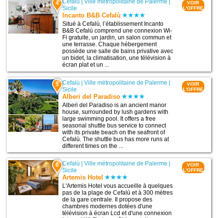
Cefalù
|
Ville métropolitaine de Palerme
|
4
VOIR
Sicile
L'OFFRE
Incanto B&B Cefalù
Situé à Cefalù, l’établissement Incanto
B&B Cefalù comprend une connexion Wi-
Fi gratuite, un jardin, un salon commun et
une terrasse. Chaque hébergement
possède une salle de bains privative avec
un bidet, la climatisation, une télévision à
écran plat et un ...
Cefalù
|
Ville métropolitaine de Palerme
|
5
VOIR
Sicile
L'OFFRE
Alberi del Paradiso
Alberi del Paradiso is an ancient manor
house, surrounded by lush gardens with
large swimming pool. It offers a free
seasonal shuttle bus service to connect
with its private beach on the seafront of
Cefalù. The shuttle bus has more runs at
different times on the ...
Cefalù
|
Ville métropolitaine de Palerme
|
6
VOIR
Sicile
L'OFFRE
Artemis Hotel
L'Artemis Hotel vous accueille à quelques
pas de la plage de Cefalù et à 300 mètres
de la gare centrale. Il propose des
chambres modernes dotées d'une
télévision à écran Lcd et d'une connexion