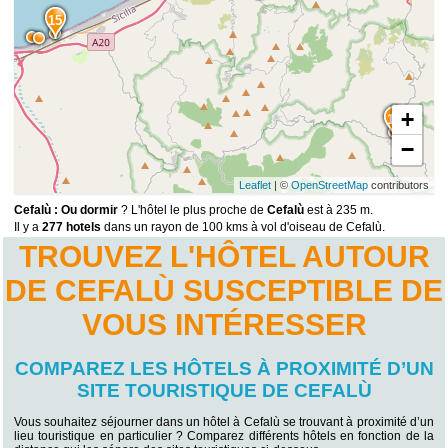
15
+
14
−
Leaflet
| ©
OpenStreetMap
contributors
Cefalù : Ou dormir
? L'hôtel le plus proche de
Cefalù
est à 235 m.
Il y a
277 hotels
dans un rayon de 100 kms à vol d'oiseau de Cefalù.
TROUVEZ L'HÔTEL AUTOUR
DE CEFALÙ SUSCEPTIBLE DE
VOUS INTÉRESSER
COMPAREZ LES HÔTELS À PROXIMITÉ D’UN
SITE TOURISTIQUE DE CEFALÙ
Vous souhaitez séjourner dans un hôtel à Cefalù se trouvant à proximité d’un
lieu touristique en particulier ? Comparez différents hôtels en fonction de la