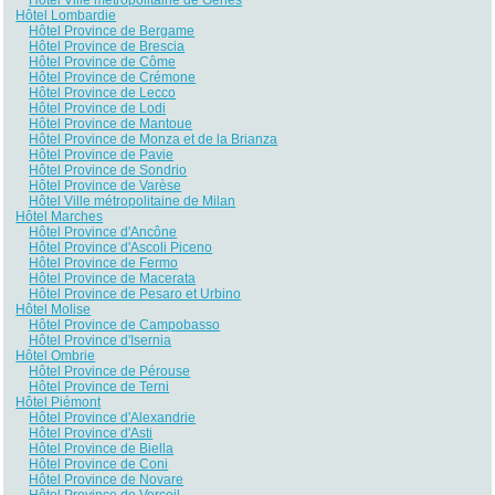
Hôtel Lombardie
Hôtel Province de Bergame
Hôtel Province de Brescia
Hôtel Province de Côme
Hôtel Province de Crémone
Hôtel Province de Lecco
Hôtel Province de Lodi
Hôtel Province de Mantoue
Hôtel Province de Monza et de la Brianza
Hôtel Province de Pavie
Hôtel Province de Sondrio
Hôtel Province de Varèse
Hôtel Ville métropolitaine de Milan
Hôtel Marches
Hôtel Province d'Ancône
Hôtel Province d'Ascoli Piceno
Hôtel Province de Fermo
Hôtel Province de Macerata
Hôtel Province de Pesaro et Urbino
Hôtel Molise
Hôtel Province de Campobasso
Hôtel Province d'Isernia
Hôtel Ombrie
Hôtel Province de Pérouse
Hôtel Province de Terni
Hôtel Piémont
Hôtel Province d'Alexandrie
Hôtel Province d'Asti
Hôtel Province de Biella
Hôtel Province de Coni
Hôtel Province de Novare
Hôtel Province de Verceil