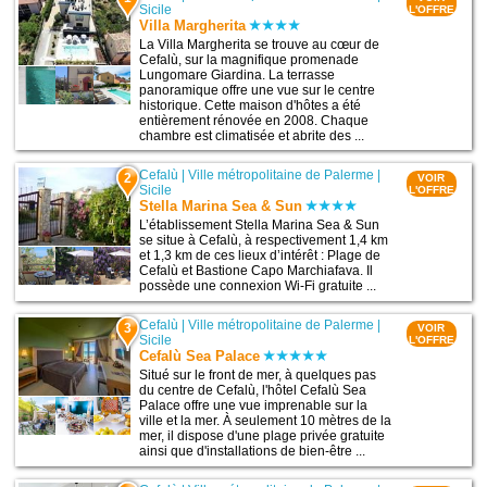
Sicile
L'OFFRE
Villa Margherita
La Villa Margherita se trouve au cœur de
Cefalù, sur la magnifique promenade
Lungomare Giardina. La terrasse
panoramique offre une vue sur le centre
historique. Cette maison d'hôtes a été
entièrement rénovée en 2008. Chaque
chambre est climatisée et abrite des ...
Cefalù
|
Ville métropolitaine de Palerme
|
2
VOIR
Sicile
L'OFFRE
Stella Marina Sea & Sun
L’établissement Stella Marina Sea & Sun
se situe à Cefalù, à respectivement 1,4 km
et 1,3 km de ces lieux d’intérêt : Plage de
Cefalù et Bastione Capo Marchiafava. Il
possède une connexion Wi-Fi gratuite ...
Cefalù
|
Ville métropolitaine de Palerme
|
3
VOIR
Sicile
L'OFFRE
Cefalù Sea Palace
Situé sur le front de mer, à quelques pas
du centre de Cefalù, l'hôtel Cefalù Sea
Palace offre une vue imprenable sur la
ville et la mer. À seulement 10 mètres de la
mer, il dispose d'une plage privée gratuite
ainsi que d'installations de bien-être ...