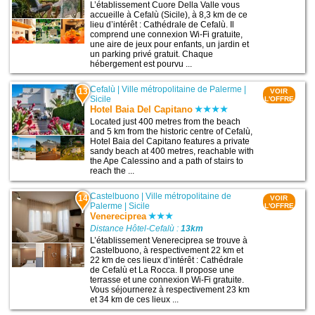
L’établissement Cuore Della Valle vous
accueille à Cefalù (Sicile), à 8,3 km de ce
lieu d’intérêt : Cathédrale de Cefalù. Il
comprend une connexion Wi-Fi gratuite,
une aire de jeux pour enfants, un jardin et
un parking privé gratuit. Chaque
hébergement est pourvu ...
Cefalù
|
Ville métropolitaine de Palerme
|
13
VOIR
Sicile
L'OFFRE
Hotel Baia Del Capitano
Located just 400 metres from the beach
and 5 km from the historic centre of Cefalù,
Hotel Baia del Capitano features a private
sandy beach at 400 metres, reachable with
the Ape Calessino and a path of stairs to
reach the ...
Castelbuono
|
Ville métropolitaine de
14
VOIR
Palerme
|
Sicile
L'OFFRE
Venereciprea
Distance Hôtel-Cefalù :
13km
L’établissement Venereciprea se trouve à
Castelbuono, à respectivement 22 km et
22 km de ces lieux d’intérêt : Cathédrale
de Cefalù et La Rocca. Il propose une
terrasse et une connexion Wi-Fi gratuite.
Vous séjournerez à respectivement 23 km
et 34 km de ces lieux ...