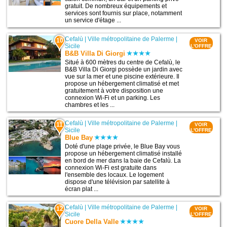
gratuit. De nombreux équipements et
services sont fournis sur place, notamment
un service d'étage ...
Cefalù
|
Ville métropolitaine de Palerme
|
10
VOIR
Sicile
L'OFFRE
B&B Villa Di Giorgi
Situé à 600 mètres du centre de Cefalù, le
B&B Villa Di Giorgi possède un jardin avec
vue sur la mer et une piscine extérieure. Il
propose un hébergement climatisé et met
gratuitement à votre disposition une
connexion Wi-Fi et un parking. Les
chambres et les ...
Cefalù
|
Ville métropolitaine de Palerme
|
11
VOIR
Sicile
L'OFFRE
Blue Bay
Doté d'une plage privée, le Blue Bay vous
propose un hébergement climatisé installé
en bord de mer dans la baie de Cefalù. La
connexion Wi-Fi est gratuite dans
l'ensemble des locaux. Le logement
dispose d'une télévision par satellite à
écran plat ...
Cefalù
|
Ville métropolitaine de Palerme
|
12
VOIR
Sicile
L'OFFRE
Cuore Della Valle