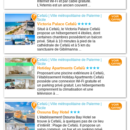
Internet Wi-Fi et par câble gratuite.
L'Artemis est un ancien couvent ...
Cefalù
|
Ville métropolitaine de Palerme
|
7
VOIR
Sicile
L'OFFRE
Victoria Palace Cefalù
Situé à Cefalù, le Victoria Palace Cefalù
propose un hébergement 4 étoiles, dont
certaines chambres possèdent un balcon
privé. Situé à 10 minutes à pied de la
cathédrale de Cefalù et à 5 km du
sanctuaire de Gibilmanna ...
Cefalù
|
Ville métropolitaine de Palerme
|
8
VOIR
Sicile
L'OFFRE
Hotiday Apartments Cefalù
Proposant une piscine extérieure à Cefalù,
l’établissement Hotiday Apartments Cefalù
possède une connexion Wi-Fi gratuite et
un parking privé gratuit. Les hébergements
comprennent la climatisation et une
télévision à ...
Cefalù
|
Ville métropolitaine de Palerme
|
9
VOIR
Sicile
L'OFFRE
Ossuna Bay Hotel
L’établissement Ossuna Bay Hotel se
trouve à Cefalù, à quelques pas de ce lieu
d’intérêt : Plage de Cefalù. Il propose un
salon commun, un bar et un parking privé