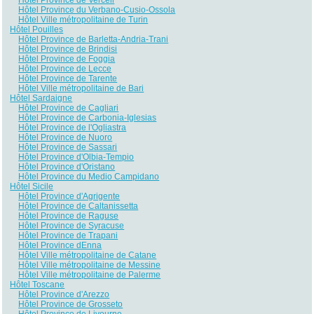
Hôtel Province du Verbano-Cusio-Ossola
Hôtel Ville métropolitaine de Turin
Hôtel Pouilles
Hôtel Province de Barletta-Andria-Trani
Hôtel Province de Brindisi
Hôtel Province de Foggia
Hôtel Province de Lecce
Hôtel Province de Tarente
Hôtel Ville métropolitaine de Bari
Hôtel Sardaigne
Hôtel Province de Cagliari
Hôtel Province de Carbonia-Iglesias
Hôtel Province de l'Ogliastra
Hôtel Province de Nuoro
Hôtel Province de Sassari
Hôtel Province d'Olbia-Tempio
Hôtel Province d'Oristano
Hôtel Province du Medio Campidano
Hôtel Sicile
Hôtel Province d'Agrigente
Hôtel Province de Caltanissetta
Hôtel Province de Raguse
Hôtel Province de Syracuse
Hôtel Province de Trapani
Hôtel Province dEnna
Hôtel Ville métropolitaine de Catane
Hôtel Ville métropolitaine de Messine
Hôtel Ville métropolitaine de Palerme
Hôtel Toscane
Hôtel Province d'Arezzo
Hôtel Province de Grosseto
Hôtel Province de Livourne