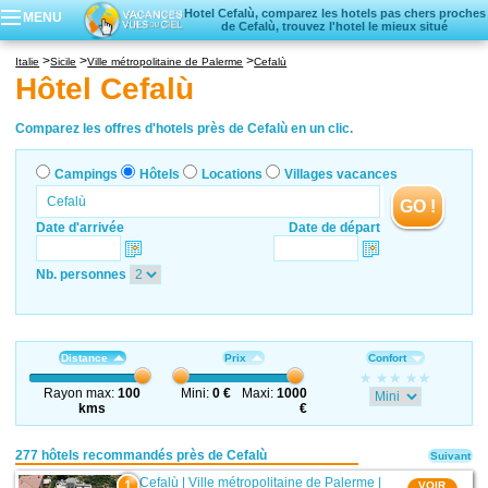
Hotel Cefalù, comparez les hotels pas chers proches
MENU
de Cefalù, trouvez l'hotel le mieux situé
Campings
Italie
Sicile
Ville métropolitaine de Palerme
Cefalù
Hôtels
Hôtel Cefalù
Locations vacances
Villages vacances
Comparez les offres d'hotels près de Cefalù en un clic.
Campings
Hôtels
Locations
Villages vacances
GO !
Date d'arrivée
Date de départ
Nb. personnes
Distance
Prix
Confort
Rayon max:
100
Mini:
0 €
Maxi:
1000
kms
€
277 hôtels recommandés près de Cefalù
Suivant
Cefalù
|
Ville métropolitaine de Palerme
|
1
VOIR