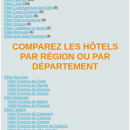
Hôtel Lipari
(18)
Hôtel Castellammare del Golfo
(9)
Hôtel Capo d'Orlando
(6)
Hôtel Santa Flavia
(6)
Hôtel Porto Empedocle
(6)
Hôtel Sciacca
(6)
Hôtel Castiglione di Sicilia
(5)
Hôtel Monreale
(4)
Hôtel Isola delle Femmine
(4)
COMPAREZ LES HÔTELS
PAR RÉGION OU PAR
DÉPARTEMENT
Hôtel Abruzzes
Hôtel Province de Chieti
Hôtel Province de l'Aquila
Hôtel Province de Pescara
Hôtel Province de Teramo
Hôtel Basilicate
Hôtel Province de Matera
Hôtel Province de Potenza
Hôtel Calabre
Hôtel Province de Catanzaro
Hôtel Province de Cosenza
Hôtel Province de Crotone
Hôtel Province de Reggio de Calabria
Hôtel Province de Vibo-Valentia