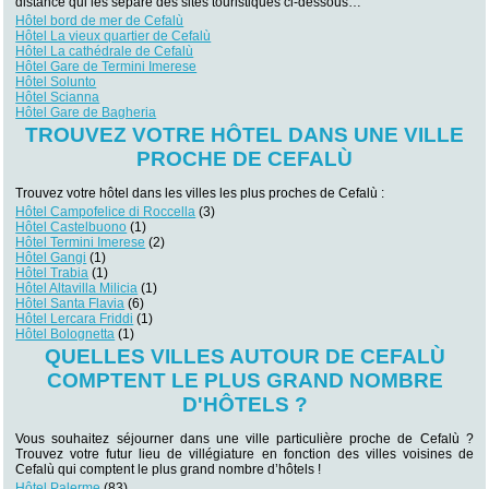
distance qui les sépare des sites touristiques ci-dessous…
Hôtel bord de mer de Cefalù
Hôtel La vieux quartier de Cefalù
Hôtel La cathédrale de Cefalù
Hôtel Gare de Termini Imerese
Hôtel Solunto
Hôtel Scianna
Hôtel Gare de Bagheria
TROUVEZ VOTRE HÔTEL DANS UNE VILLE
PROCHE DE CEFALÙ
Trouvez votre hôtel dans les villes les plus proches de Cefalù :
Hôtel Campofelice di Roccella
(3)
Hôtel Castelbuono
(1)
Hôtel Termini Imerese
(2)
Hôtel Gangi
(1)
Hôtel Trabia
(1)
Hôtel Altavilla Milicia
(1)
Hôtel Santa Flavia
(6)
Hôtel Lercara Friddi
(1)
Hôtel Bolognetta
(1)
QUELLES VILLES AUTOUR DE CEFALÙ
COMPTENT LE PLUS GRAND NOMBRE
D'HÔTELS ?
Vous souhaitez séjourner dans une ville particulière proche de Cefalù ?
Trouvez votre futur lieu de villégiature en fonction des villes voisines de
Cefalù qui comptent le plus grand nombre d’hôtels !
Hôtel Palerme
(83)