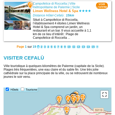
Campofelice di Roccella
|
Ville
15
VOIR
métropolitaine de Palerme
|
Sicile
L'OFFRE
Limen Wellness Hotel & Spa
Distance Hôtel-Cefalù :
15km
Situé à Campofelice di Roccella,
l’établissement 4 étoiles Limen Wellness
Hotel & Spa comprend un jardin, un
restaurant et un bar. Il vous accueille à 1,1
km de ce lieu d’intérêt : Plage de
Campofelice di Roccella ...
Page
1
sur
19
1
2
3
4
5
6
7
8
9
10
11
12
13
14
15
>
VISITER CEFALÙ
Ville touristique à quelques kilomètres de Palerme (capitale de la Sicile).
Plages très fréquentées, une eau claire et du sable fin. Une très jolie
cathédrale sur la place principale de la ville, ou se retrouvent de nombreux
jeunes le soir venu.
Hôtels
Tourisme
9
7
3
4
2
1
6
11
10
8
13
5
12