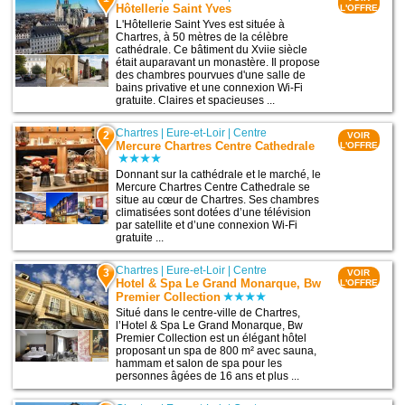
Hôtellerie Saint Yves
L'OFFRE
L'Hôtellerie Saint Yves est située à
Chartres, à 50 mètres de la célèbre
cathédrale. Ce bâtiment du Xviie siècle
était auparavant un monastère. Il propose
des chambres pourvues d'une salle de
bains privative et une connexion Wi-Fi
gratuite. Claires et spacieuses ...
Chartres
|
Eure-et-Loir
|
Centre
2
VOIR
Mercure Chartres Centre Cathedrale
L'OFFRE
Donnant sur la cathédrale et le marché, le
Mercure Chartres Centre Cathedrale se
situe au cœur de Chartres. Ses chambres
climatisées sont dotées d’une télévision
par satellite et d’une connexion Wi-Fi
gratuite ...
Chartres
|
Eure-et-Loir
|
Centre
3
VOIR
Hotel & Spa Le Grand Monarque, Bw
L'OFFRE
Premier Collection
Situé dans le centre-ville de Chartres,
l’Hotel & Spa Le Grand Monarque, Bw
Premier Collection est un élégant hôtel
proposant un spa de 800 m² avec sauna,
hammam et salon de spa pour les
personnes âgées de 16 ans et plus ...