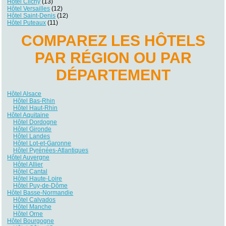
Hôtel Clichy
(13)
Hôtel Versailles
(12)
Hôtel Saint-Denis
(12)
Hôtel Puteaux
(11)
COMPAREZ LES HÔTELS
PAR RÉGION OU PAR
DÉPARTEMENT
Hôtel Alsace
Hôtel Bas-Rhin
Hôtel Haut-Rhin
Hôtel Aquitaine
Hôtel Dordogne
Hôtel Gironde
Hôtel Landes
Hôtel Lot-et-Garonne
Hôtel Pyrénées-Atlantiques
Hôtel Auvergne
Hôtel Allier
Hôtel Cantal
Hôtel Haute-Loire
Hôtel Puy-de-Dôme
Hôtel Basse-Normandie
Hôtel Calvados
Hôtel Manche
Hôtel Orne
Hôtel Bourgogne