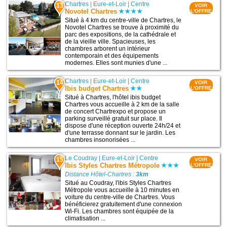
Chartres
|
Eure-et-Loir
|
Centre
13
VOIR
Novotel Chartres
L'OFFRE
Situé à 4 km du centre-ville de Chartres, le
Novotel Chartres se trouve à proximité du
parc des expositions, de la cathédrale et
de la vieille ville. Spacieuses, les
chambres arborent un intérieur
contemporain et des équipements
modernes. Elles sont munies d'une ...
Chartres
|
Eure-et-Loir
|
Centre
14
VOIR
Ibis budget Chartres
L'OFFRE
Situé à Chartres, l'hôtel ibis budget
Chartres vous accueille à 2 km de la salle
de concert Chartrexpo et propose un
parking surveillé gratuit sur place. Il
dispose d'une réception ouverte 24h/24 et
d'une terrasse donnant sur le jardin. Les
chambres insonorisées ...
Le Coudray
|
Eure-et-Loir
|
Centre
15
VOIR
Ibis Styles Chartres Métropole
L'OFFRE
Distance Hôtel-Chartres :
3km
Situé au Coudray, l'ibis Styles Chartres
Métropole vous accueille à 10 minutes en
voiture du centre-ville de Chartres. Vous
bénéficierez gratuitement d'une connexion
Wi-Fi. Les chambres sont équipée de la
climatisation ...