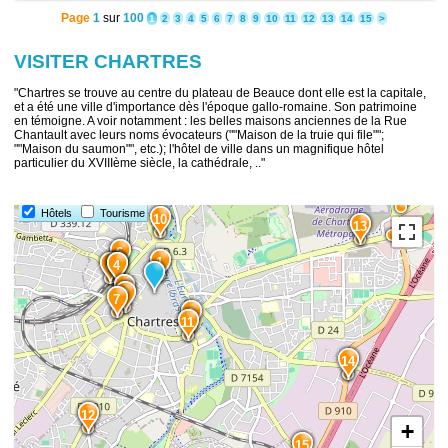
Page
1
sur
100
1
2
3
4
5
6
7
8
9
10
11
12
13
14
15
>
VISITER CHARTRES
"Chartres se trouve au centre du plateau de Beauce dont elle est la capitale,
et a été une ville d'importance dès l'époque gallo-romaine. Son patrimoine
en témoigne. A voir notamment : les belles maisons anciennes de la Rue
Chantault avec leurs noms évocateurs (""Maison de la truie qui file"";
""Maison du saumon"", etc.); l'hôtel de ville dans un magnifique hôtel
particulier du XVIIIème siècle, la cathédrale, .."
Hôtels
Tourisme
10
13
6
1
8
5
4
2
3
7
9
11
14
12
+
15