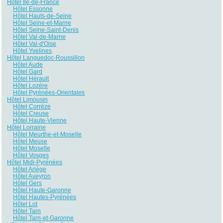
Hôtel Île-de-France
Hôtel Essonne
Hôtel Hauts-de-Seine
Hôtel Seine-et-Marne
Hôtel Seine-Saint-Denis
Hôtel Val-de-Marne
Hôtel Val-d'Oise
Hôtel Yvelines
Hôtel Languedoc-Roussillon
Hôtel Aude
Hôtel Gard
Hôtel Hérault
Hôtel Lozère
Hôtel Pyrénées-Orientales
Hôtel Limousin
Hôtel Corrèze
Hôtel Creuse
Hôtel Haute-Vienne
Hôtel Lorraine
Hôtel Meurthe-et-Moselle
Hôtel Meuse
Hôtel Moselle
Hôtel Vosges
Hôtel Midi-Pyrénées
Hôtel Ariège
Hôtel Aveyron
Hôtel Gers
Hôtel Haute-Garonne
Hôtel Hautes-Pyrénées
Hôtel Lot
Hôtel Tarn
Hôtel Tarn-et-Garonne