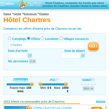
Hotel Chartres, comparez les hotels pas chers
MENU
proches de Chartres, trouvez l'hotel le mieux situé
Campings
France
Centre
Eure-et-Loir
Chartres
Hôtels
Hôtel Chartres
Locations vacances
Villages vacances
Comparez les offres d'hotels près de Chartres en un clic.
Campings
Hôtels
Locations
Villages vacances
GO !
Date d'arrivée
Date de départ
Nb. personnes
Distance
Prix
Confort
Rayon max:
100
Mini:
0 €
Maxi:
1000
kms
€
1622 hôtels recommandés près de Chartres
Suivant
Chartres
|
Eure-et-Loir
|
Centre
1
VOIR