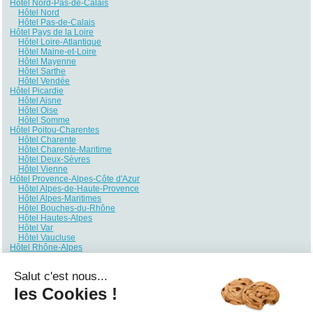
Hôtel Nord-Pas-de-Calais
Hôtel Nord
Hôtel Pas-de-Calais
Hôtel Pays de la Loire
Hôtel Loire-Atlantique
Hôtel Maine-et-Loire
Hôtel Mayenne
Hôtel Sarthe
Hôtel Vendée
Hôtel Picardie
Hôtel Aisne
Hôtel Oise
Hôtel Somme
Hôtel Poitou-Charentes
Hôtel Charente
Hôtel Charente-Maritime
Hôtel Deux-Sèvres
Hôtel Vienne
Hôtel Provence-Alpes-Côte d'Azur
Hôtel Alpes-de-Haute-Provence
Hôtel Alpes-Maritimes
Hôtel Bouches-du-Rhône
Hôtel Hautes-Alpes
Hôtel Var
Hôtel Vaucluse
Hôtel Rhône-Alpes
Hôtel Ain
Hôtel Ardèche
Salut c'est nous...
Hôtel Drôme
Hôtel Haute-Savoie
les Cookies !
Hôtel Isère
Hôtel Loire