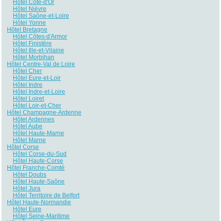
Hôtel Côte-d'Or
Hôtel Nièvre
Hôtel Saône-et-Loire
Hôtel Yonne
Hôtel Bretagne
Hôtel Côtes-d'Armor
Hôtel Finistère
Hôtel Ille-et-Vilaine
Hôtel Morbihan
Hôtel Centre-Val de Loire
Hôtel Cher
Hôtel Eure-et-Loir
Hôtel Indre
Hôtel Indre-et-Loire
Hôtel Loiret
Hôtel Loir-et-Cher
Hôtel Champagne-Ardenne
Hôtel Ardennes
Hôtel Aube
Hôtel Haute-Marne
Hôtel Marne
Hôtel Corse
Hôtel Corse-du-Sud
Hôtel Haute-Corse
Hôtel Franche-Comté
Hôtel Doubs
Hôtel Haute-Saône
Hôtel Jura
Hôtel Territoire de Belfort
Hôtel Haute-Normandie
Hôtel Eure
Hôtel Seine-Maritime