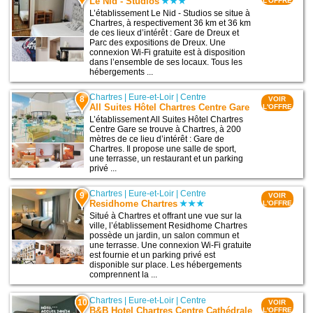
Le Nid - Studios
L'OFFRE
L’établissement Le Nid - Studios se situe à
Chartres, à respectivement 36 km et 36 km
de ces lieux d’intérêt : Gare de Dreux et
Parc des expositions de Dreux. Une
connexion Wi-Fi gratuite est à disposition
dans l’ensemble de ses locaux. Tous les
hébergements ...
Chartres
|
Eure-et-Loir
|
Centre
8
VOIR
All Suites Hôtel Chartres Centre Gare
L'OFFRE
L’établissement All Suites Hôtel Chartres
Centre Gare se trouve à Chartres, à 200
mètres de ce lieu d’intérêt : Gare de
Chartres. Il propose une salle de sport,
une terrasse, un restaurant et un parking
privé ...
Chartres
|
Eure-et-Loir
|
Centre
9
VOIR
Residhome Chartres
L'OFFRE
Situé à Chartres et offrant une vue sur la
ville, l’établissement Residhome Chartres
possède un jardin, un salon commun et
une terrasse. Une connexion Wi-Fi gratuite
est fournie et un parking privé est
disponible sur place. Les hébergements
comprennent la ...
Chartres
|
Eure-et-Loir
|
Centre
10
VOIR
B&B Hotel Chartres Centre Cathédrale
L'OFFRE