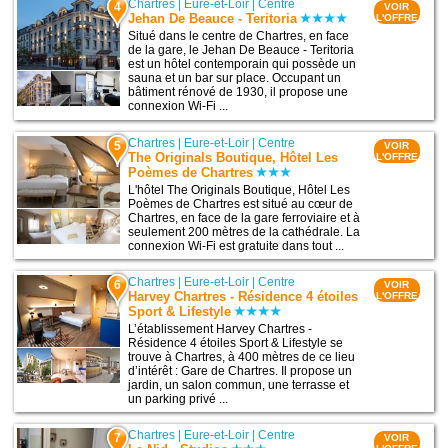
Chartres
|
Eure-et-Loir
|
Centre
4
VOIR
Jehan De Beauce - Teritoria
L'OFFRE
Situé dans le centre de Chartres, en face
de la gare, le Jehan De Beauce - Teritoria
est un hôtel contemporain qui possède un
sauna et un bar sur place. Occupant un
bâtiment rénové de 1930, il propose une
connexion Wi-Fi ...
Chartres
|
Eure-et-Loir
|
Centre
5
VOIR
The Originals Boutique, Hôtel Les
L'OFFRE
Poèmes de Chartres
L'hôtel The Originals Boutique, Hôtel Les
Poèmes de Chartres est situé au cœur de
Chartres, en face de la gare ferroviaire et à
seulement 200 mètres de la cathédrale. La
connexion Wi-Fi est gratuite dans tout ...
Chartres
|
Eure-et-Loir
|
Centre
6
VOIR
Harvey Chartres - Résidence 4 étoiles
L'OFFRE
Sport & Lifestyle
L’établissement Harvey Chartres -
Résidence 4 étoiles Sport & Lifestyle se
trouve à Chartres, à 400 mètres de ce lieu
d’intérêt : Gare de Chartres. Il propose un
jardin, un salon commun, une terrasse et
un parking privé ...
Chartres
|
Eure-et-Loir
|
Centre
7
VOIR