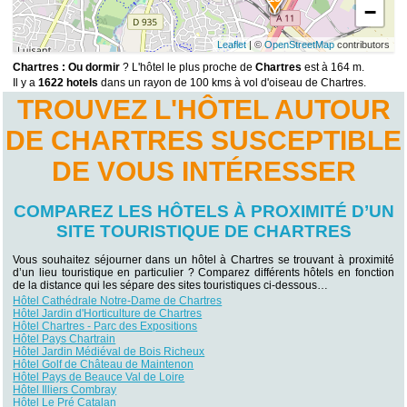
−
Leaflet
| ©
OpenStreetMap
contributors
Chartres : Ou dormir
? L'hôtel le plus proche de
Chartres
est à 164 m.
Il y a
1622 hotels
dans un rayon de 100 kms à vol d'oiseau de Chartres.
TROUVEZ L'HÔTEL AUTOUR
DE CHARTRES SUSCEPTIBLE
DE VOUS INTÉRESSER
COMPAREZ LES HÔTELS À PROXIMITÉ D’UN
SITE TOURISTIQUE DE CHARTRES
Vous souhaitez séjourner dans un hôtel à Chartres se trouvant à proximité
d’un lieu touristique en particulier ? Comparez différents hôtels en fonction
de la distance qui les sépare des sites touristiques ci-dessous…
Hôtel Cathédrale Notre-Dame de Chartres
Hôtel Jardin d'Horticulture de Chartres
Hôtel Chartres - Parc des Expositions
Hôtel Pays Chartrain
Hôtel Jardin Médiéval de Bois Richeux
Hôtel Golf de Château de Maintenon
Hôtel Pays de Beauce Val de Loire
Hôtel Illiers Combray
Hôtel Le Pré Catalan