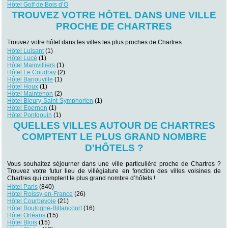
Hôtel Golf de Bois d’O
TROUVEZ VOTRE HÔTEL DANS UNE VILLE
PROCHE DE CHARTRES
Trouvez votre hôtel dans les villes les plus proches de Chartres :
Hôtel Luisant
(1)
Hôtel Lucé
(1)
Hôtel Mainvilliers
(1)
Hôtel Le Coudray
(2)
Hôtel Barjouville
(1)
Hôtel Houx
(1)
Hôtel Maintenon
(2)
Hôtel Bleury-Saint-Symphorien
(1)
Hôtel Epernon
(1)
Hôtel Pontgouin
(1)
QUELLES VILLES AUTOUR DE CHARTRES
COMPTENT LE PLUS GRAND NOMBRE
D'HÔTELS ?
Vous souhaitez séjourner dans une ville particulière proche de Chartres ?
Trouvez votre futur lieu de villégiature en fonction des villes voisines de
Chartres qui comptent le plus grand nombre d’hôtels !
Hôtel Paris
(840)
Hôtel Roissy-en-France
(26)
Hôtel Courbevoie
(21)
Hôtel Boulogne-Billancourt
(16)
Hôtel Orléans
(15)
Hôtel Blois
(15)