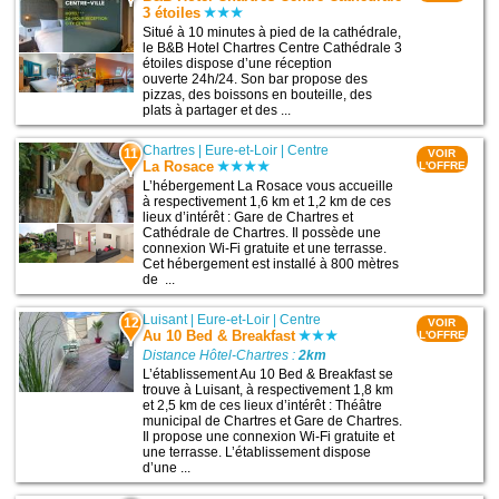
3 étoiles
Situé à 10 minutes à pied de la cathédrale,
le B&B Hotel Chartres Centre Cathédrale 3
étoiles dispose d’une réception
ouverte 24h/24. Son bar propose des
pizzas, des boissons en bouteille, des
plats à partager et des ...
Chartres
|
Eure-et-Loir
|
Centre
11
VOIR
La Rosace
L'OFFRE
L’hébergement La Rosace vous accueille
à respectivement 1,6 km et 1,2 km de ces
lieux d’intérêt : Gare de Chartres et
Cathédrale de Chartres. Il possède une
connexion Wi-Fi gratuite et une terrasse.
Cet hébergement est installé à 800 mètres
de ...
Luisant
|
Eure-et-Loir
|
Centre
12
VOIR
Au 10 Bed & Breakfast
L'OFFRE
Distance Hôtel-Chartres :
2km
L’établissement Au 10 Bed & Breakfast se
trouve à Luisant, à respectivement 1,8 km
et 2,5 km de ces lieux d’intérêt : Théâtre
municipal de Chartres et Gare de Chartres.
Il propose une connexion Wi-Fi gratuite et
une terrasse. L’établissement dispose
d’une ...