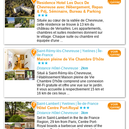
Residence Hotel Les Ducs De
L'OFFRE
Chevreuse avec Hébergement, Repas
& Pdj, Séminaire, Bureau & Parking
Située au cœur de la vallée de Chevreuse,
cette résidence se trouve à 13 km du
château de Versailles. Les appartements,
chambres et suites modernes donnent sur
le village. Chaque suite ou chambre est
équipée d'une ...
Saint-Rémy-lès-Chevreuse
|
Yvelines
|
Île-
2
VOIR
de-France
L'OFFRE
Maison pleine de Vie Chambre D'hôte
Distance Hôtel-Chevreuse :
2km
Situé à Saint-Rémy-lès-Chevreuse,
l’établissement Maison pleine de Vie
Chambre D'hôte comprend une connexion
Wi-Fi gratuite et offre une vue sur le jardin.
Il vous accueille à respectivement 15 km et
16 km de ces lieux ...
Saint-Lambert
|
Yvelines
|
Île-de-France
3
VOIR
Hôtel Centre Port-Royal
L'OFFRE
Distance Hôtel-Chevreuse :
3km
Set in Saint-Lambert in the Ile de France
Region, 29 km from Paris, Centre Port-
Royal boasts a barbecue and views of the