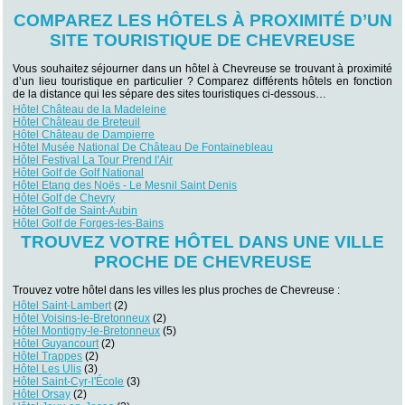
COMPAREZ LES HÔTELS À PROXIMITÉ D’UN
SITE TOURISTIQUE DE CHEVREUSE
Vous souhaitez séjourner dans un hôtel à Chevreuse se trouvant à proximité
d’un lieu touristique en particulier ? Comparez différents hôtels en fonction
de la distance qui les sépare des sites touristiques ci-dessous…
Hôtel Château de la Madeleine
Hôtel Château de Breteuil
Hôtel Château de Dampierre
Hôtel Musée National De Château De Fontainebleau
Hôtel Festival La Tour Prend l'Air
Hôtel Golf de Golf National
Hôtel Etang des Noës - Le Mesnil Saint Denis
Hôtel Golf de Chevry
Hôtel Golf de Saint-Aubin
Hôtel Golf de Forges-les-Bains
TROUVEZ VOTRE HÔTEL DANS UNE VILLE
PROCHE DE CHEVREUSE
Trouvez votre hôtel dans les villes les plus proches de Chevreuse :
Hôtel Saint-Lambert
(2)
Hôtel Voisins-le-Bretonneux
(2)
Hôtel Montigny-le-Bretonneux
(5)
Hôtel Guyancourt
(2)
Hôtel Trappes
(2)
Hôtel Les Ulis
(3)
Hôtel Saint-Cyr-l'École
(3)
Hôtel Orsay
(2)