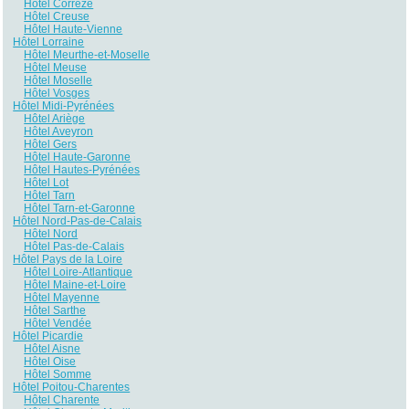
Hôtel Corrèze
Hôtel Creuse
Hôtel Haute-Vienne
Hôtel Lorraine
Hôtel Meurthe-et-Moselle
Hôtel Meuse
Hôtel Moselle
Hôtel Vosges
Hôtel Midi-Pyrénées
Hôtel Ariège
Hôtel Aveyron
Hôtel Gers
Hôtel Haute-Garonne
Hôtel Hautes-Pyrénées
Hôtel Lot
Hôtel Tarn
Hôtel Tarn-et-Garonne
Hôtel Nord-Pas-de-Calais
Hôtel Nord
Hôtel Pas-de-Calais
Hôtel Pays de la Loire
Hôtel Loire-Atlantique
Hôtel Maine-et-Loire
Hôtel Mayenne
Hôtel Sarthe
Hôtel Vendée
Hôtel Picardie
Hôtel Aisne
Hôtel Oise
Hôtel Somme
Hôtel Poitou-Charentes
Hôtel Charente