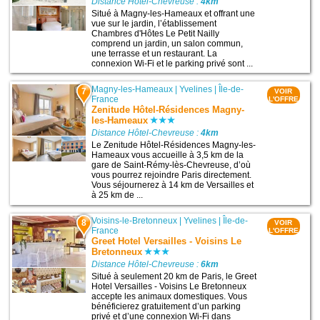
Distance Hôtel-Chevreuse :
4km
Situé à Magny-les-Hameaux et offrant une
vue sur le jardin, l’établissement
Chambres d'Hôtes Le Petit Nailly
comprend un jardin, un salon commun,
une terrasse et un restaurant. La
connexion Wi-Fi et le parking privé sont ...
Magny-les-Hameaux
|
Yvelines
|
Île-de-
7
VOIR
France
L'OFFRE
Zenitude Hôtel-Résidences Magny-
les-Hameaux
Distance Hôtel-Chevreuse :
4km
Le Zenitude Hôtel-Résidences Magny-les-
Hameaux vous accueille à 3,5 km de la
gare de Saint-Rémy-lès-Chevreuse, d’où
vous pourrez rejoindre Paris directement.
Vous séjournerez à 14 km de Versailles et
à 25 km de ...
Voisins-le-Bretonneux
|
Yvelines
|
Île-de-
8
VOIR
France
L'OFFRE
Greet Hotel Versailles - Voisins Le
Bretonneux
Distance Hôtel-Chevreuse :
6km
Situé à seulement 20 km de Paris, le Greet
Hotel Versailles - Voisins Le Bretonneux
accepte les animaux domestiques. Vous
bénéficierez gratuitement d’un parking
privé et d’une connexion Wi-Fi dans