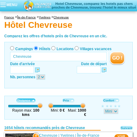
Hotel Chevreuse, comparez les hotels pas chers
MENU
proches de Chevreuse, trouvez l'hotel le mieux situé
Campings
France
Île-de-France
Yvelines
Chevreuse
Hôtels
Hôtel Chevreuse
Locations vacances
Villages vacances
Comparez les offres d'hotels près de Chevreuse en un clic.
Campings
Hôtels
Locations
Villages vacances
GO !
Date d'arrivée
Date de départ
Nb. personnes
Distance
Prix
Confort
Rayon max:
100
Mini:
0 €
Maxi:
1000
kms
€
1654 hôtels recommandés près de Chevreuse
Suivant
Chevreuse
|
Yvelines
|
Île-de-France
1
VOIR