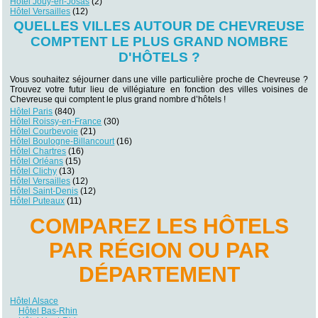
Hôtel Jouy-en-Josas
(2)
Hôtel Versailles
(12)
QUELLES VILLES AUTOUR DE CHEVREUSE
COMPTENT LE PLUS GRAND NOMBRE
D'HÔTELS ?
Vous souhaitez séjourner dans une ville particulière proche de Chevreuse ?
Trouvez votre futur lieu de villégiature en fonction des villes voisines de
Chevreuse qui comptent le plus grand nombre d’hôtels !
Hôtel Paris
(840)
Hôtel Roissy-en-France
(30)
Hôtel Courbevoie
(21)
Hôtel Boulogne-Billancourt
(16)
Hôtel Chartres
(16)
Hôtel Orléans
(15)
Hôtel Clichy
(13)
Hôtel Versailles
(12)
Hôtel Saint-Denis
(12)
Hôtel Puteaux
(11)
COMPAREZ LES HÔTELS
PAR RÉGION OU PAR
DÉPARTEMENT
Hôtel Alsace
Hôtel Bas-Rhin