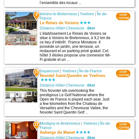
l’ensemble des locaux ...
Voisins-le-Bretonneux
|
Yvelines
|
Île-de-
9
VOIR
France
L'OFFRE
Le Relais de Voisins
Distance Hôtel-Chevreuse :
6km
L’établissement Le Relais de Voisins se
situe à Voisins-le-Bretonneux, à 9,2 km de
ce lieu d’intérêt : France Miniature. Il
possède un jardin, une terrasse, un
restaurant et un parking privé gratuit. Cet
hôtel 3 étoiles propose une connexion Wi-
Fi gratuite et un ...
Guyancourt
|
Yvelines
|
Île-de-France
10
VOIR
Novotel Saint-Quentin en Yvelines
L'OFFRE
Distance Hôtel-Chevreuse :
6km
This Novotel sits overlooking the
prestigious Le Golf National where the
Open de France is played each year. Just
a few kilometres from the Chateau de
Versailles and the Chevreuse Vallee, the
Novotel Saint Quentin Golf ...
Montigny-le-Bretonneux
|
Yvelines
|
Île-de-
11
VOIR
France
L'OFFRE
Auberge du Manet
Distance Hôtel-Chevreuse :
6km