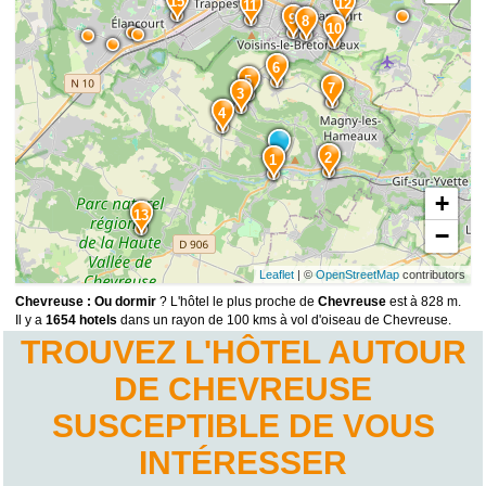
15
12
11
9
8
10
6
5
7
3
4
2
1
+
13
−
Leaflet
| ©
OpenStreetMap
contributors
Chevreuse : Ou dormir
? L'hôtel le plus proche de
Chevreuse
est à 828 m.
Il y a
1654 hotels
dans un rayon de 100 kms à vol d'oiseau de Chevreuse.
TROUVEZ L'HÔTEL AUTOUR
DE CHEVREUSE
SUSCEPTIBLE DE VOUS
INTÉRESSER