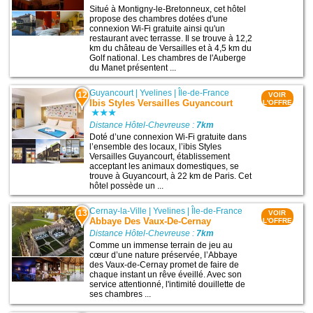
Situé à Montigny-le-Bretonneux, cet hôtel
propose des chambres dotées d'une
connexion Wi-Fi gratuite ainsi qu'un
restaurant avec terrasse. Il se trouve à 12,2
km du château de Versailles et à 4,5 km du
Golf national. Les chambres de l'Auberge
du Manet présentent ...
Guyancourt
|
Yvelines
|
Île-de-France
12
VOIR
Ibis Styles Versailles Guyancourt
L'OFFRE
Distance Hôtel-Chevreuse :
7km
Doté d’une connexion Wi-Fi gratuite dans
l’ensemble des locaux, l’ibis Styles
Versailles Guyancourt, établissement
acceptant les animaux domestiques, se
trouve à Guyancourt, à 22 km de Paris. Cet
hôtel possède un ...
Cernay-la-Ville
|
Yvelines
|
Île-de-France
13
VOIR
Abbaye Des Vaux-De-Cernay
L'OFFRE
Distance Hôtel-Chevreuse :
7km
Comme un immense terrain de jeu au
cœur d’une nature préservée, l’Abbaye
des Vaux-de-Cernay promet de faire de
chaque instant un rêve éveillé. Avec son
service attentionné, l'intimité douillette de
ses chambres ...