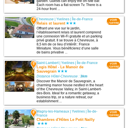
garden. Guests can enjoy the on-site bar.
Each room has a flat-screen Tv. There is a
24-hour front ...
Chevreuse
|
Yvelines
|
Île-de-France
4
VOIR
Relais st laurent
L'OFFRE
Offrant une vue sur le jardin,
l’établissement relais st laurent comprend
une connexion Wi-Fi gratuite et un parking
privé gratuit. Il se trouve à Chevreuse, à
8,5 km de ce lieu d’intérêt : France
Miniature. Vous bénéficierez d’une salle
de bains privative ...
Saint-Lambert
|
Yvelines
|
Île-de-France
5
VOIR
Logis Hôtel - Le Manoir de
L'OFFRE
Sauvegrain
Distance Hôtel-Chevreuse :
3km
Discover the Manoir de Sauvegrain, a
charming manor house nestled in the heart
of the Chevreuse Valley, in Saint-Lambert-
des-Bois. Ideal for a romantic getaway, a
business trip, or a nature retreat, our
establishment ...
Magny-les-Hameaux
|
Yvelines
|
Île-de-
6
VOIR
France
L'OFFRE
Chambres d'Hôtes Le Petit Nailly