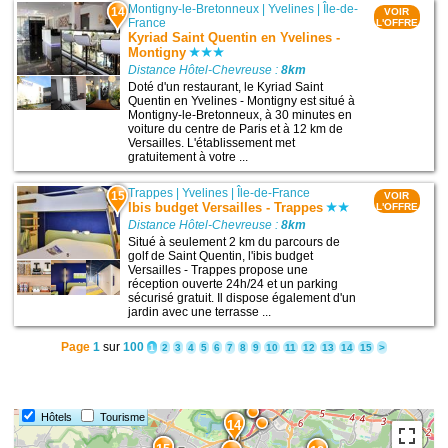
Montigny-le-Bretonneux
|
Yvelines
|
Île-de-
14
VOIR
France
L'OFFRE
Kyriad Saint Quentin en Yvelines -
Montigny
Distance Hôtel-Chevreuse :
8km
Doté d'un restaurant, le Kyriad Saint
Quentin en Yvelines - Montigny est situé à
Montigny-le-Bretonneux, à 30 minutes en
voiture du centre de Paris et à 12 km de
Versailles. L'établissement met
gratuitement à votre ...
Trappes
|
Yvelines
|
Île-de-France
15
VOIR
Ibis budget Versailles - Trappes
L'OFFRE
Distance Hôtel-Chevreuse :
8km
Situé à seulement 2 km du parcours de
golf de Saint Quentin, l'ibis budget
Versailles - Trappes propose une
réception ouverte 24h/24 et un parking
sécurisé gratuit. Il dispose également d'un
jardin avec une terrasse ...
Page
1
sur
100
1
2
3
4
5
6
7
8
9
10
11
12
13
14
15
>
Hôtels
Tourisme
14