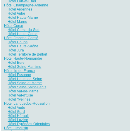
Hôtel Loir-et-Cher
Hôtel Champagne-Ardenne
Hôtel Ardennes
Hôtel Aube
Hôtel Haute-Marne
Hôtel Marne
Hôtel Corse
Hôtel Corse-du-Sud
Hôtel Haute-Corse
Hôtel Franche-Comté
Hôtel Doubs
Hôtel Haute-Saône
Hôtel Jura
Hôtel Territoire de Belfort
Hôtel Haute-Normandie
Hôtel Eure
Hôtel Seine-Maritime
Hôtel Île-de-France
Hôtel Essonne
Hôtel Hauts-de-Seine
Hôtel Seine-et-Marne
Hôtel Seine-Saint-Denis
Hôtel Val-de-Marne
Hôtel Val-d'Oise
Hôtel Yvelines
Hôtel Languedoc-Roussillon
Hôtel Aude
Hôtel Gard
Hôtel Hérault
Hôtel Lozère
Hôtel Pyrénées-Orientales
Hôtel Limousin