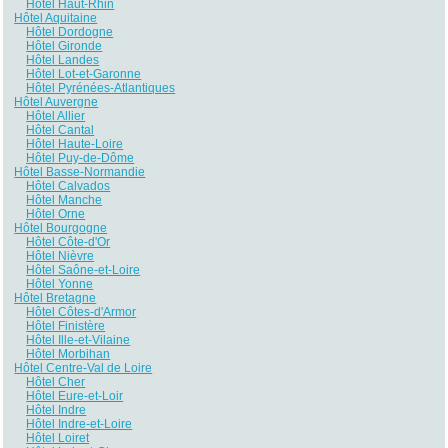
Hôtel Haut-Rhin
Hôtel Aquitaine
Hôtel Dordogne
Hôtel Gironde
Hôtel Landes
Hôtel Lot-et-Garonne
Hôtel Pyrénées-Atlantiques
Hôtel Auvergne
Hôtel Allier
Hôtel Cantal
Hôtel Haute-Loire
Hôtel Puy-de-Dôme
Hôtel Basse-Normandie
Hôtel Calvados
Hôtel Manche
Hôtel Orne
Hôtel Bourgogne
Hôtel Côte-d'Or
Hôtel Nièvre
Hôtel Saône-et-Loire
Hôtel Yonne
Hôtel Bretagne
Hôtel Côtes-d'Armor
Hôtel Finistère
Hôtel Ille-et-Vilaine
Hôtel Morbihan
Hôtel Centre-Val de Loire
Hôtel Cher
Hôtel Eure-et-Loir
Hôtel Indre
Hôtel Indre-et-Loire
Hôtel Loiret