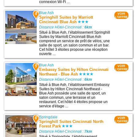
connexion Wi-Fi ...
Blue Ash
4
VOIR
Springhill Suites by Marriott
L'OFFRE
Cincinnati Blue Ash
Distance Hôtel-Cincinnati :
6km
Situé à Blue Ash, l’établissement Springhill
Suites by Marriott Cincinnati Blue Ash
comprend un service de prêt de vélos, une
salle de sport, un salon commun et un bar.
Cet hôtel 3 étoiles propose une réception
ouverte ...
Blue Ash
5
VOIR
Embassy Suites by Hilton Cincinnati
L'OFFRE
Northeast - Blue Ash
Distance Hôtel-Cincinnati :
6km
Situé à Blue Ash, l’établissement Embassy
Suites by Hilton Cincinnati Northeast -
Blue Ash possède une salle de sport, un
salon commun, une terrasse et un
restaurant. Cet hôtel 4 étoiles propose un
service d'étage ...
Springdale
6
VOIR
Springhill Suites Cincinnati North
L'OFFRE
Forest Park
Distance Hôtel-Cincinnati :
7km
Situé à Springdale, l’établissement