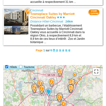
accueille à respectivement 31 km ...
Cincinnati
15
VOIR
Towneplace Suites by Marriott
L'OFFRE
Cincinnati Oakley
Distance Hôtel-Cincinnati :
14km
Possédant un barbecue, l’établissement
Towneplace Suites by Marriott Cincinnati
Oakley vous accueille à Cincinnati dans la
région Ohio, à respectivement 8,9 km et
8,9 km de ces lieux d’intérêt : Zoo et Jardin
botanique ...
Page
1
sur
6
1
2
3
4
5
6
Hôtels
Tourisme
13
2
14
3
7
11
6
12
1
4
5
8