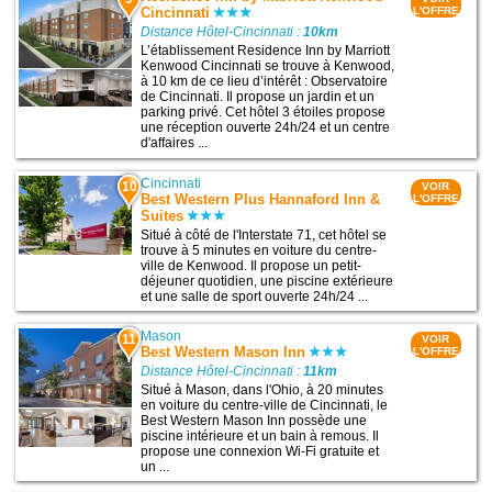
Cincinnati
L'OFFRE
Distance Hôtel-Cincinnati :
10km
L’établissement Residence Inn by Marriott
Kenwood Cincinnati se trouve à Kenwood,
à 10 km de ce lieu d’intérêt : Observatoire
de Cincinnati. Il propose un jardin et un
parking privé. Cet hôtel 3 étoiles propose
une réception ouverte 24h/24 et un centre
d'affaires ...
Cincinnati
10
VOIR
Best Western Plus Hannaford Inn &
L'OFFRE
Suites
Situé à côté de l'Interstate 71, cet hôtel se
trouve à 5 minutes en voiture du centre-
ville de Kenwood. Il propose un petit-
déjeuner quotidien, une piscine extérieure
et une salle de sport ouverte 24h/24 ...
Mason
11
VOIR
Best Western Mason Inn
L'OFFRE
Distance Hôtel-Cincinnati :
11km
Situé à Mason, dans l'Ohio, à 20 minutes
en voiture du centre-ville de Cincinnati, le
Best Western Mason Inn possède une
piscine intérieure et un bain à remous. Il
propose une connexion Wi-Fi gratuite et
un ...