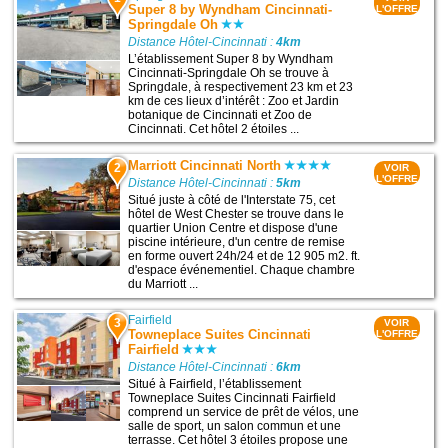
Super 8 by Wyndham Cincinnati-
L'OFFRE
Springdale Oh
Distance Hôtel-Cincinnati :
4km
L’établissement Super 8 by Wyndham
Cincinnati-Springdale Oh se trouve à
Springdale, à respectivement 23 km et 23
km de ces lieux d’intérêt : Zoo et Jardin
botanique de Cincinnati et Zoo de
Cincinnati. Cet hôtel 2 étoiles ...
Marriott Cincinnati North
2
VOIR
L'OFFRE
Distance Hôtel-Cincinnati :
5km
Situé juste à côté de l'Interstate 75, cet
hôtel de West Chester se trouve dans le
quartier Union Centre et dispose d'une
piscine intérieure, d'un centre de remise
en forme ouvert 24h/24 et de 12 905 m2. ft.
d'espace événementiel. Chaque chambre
du Marriott ...
Fairfield
3
VOIR
Towneplace Suites Cincinnati
L'OFFRE
Fairfield
Distance Hôtel-Cincinnati :
6km
Situé à Fairfield, l’établissement
Towneplace Suites Cincinnati Fairfield
comprend un service de prêt de vélos, une
salle de sport, un salon commun et une
terrasse. Cet hôtel 3 étoiles propose une