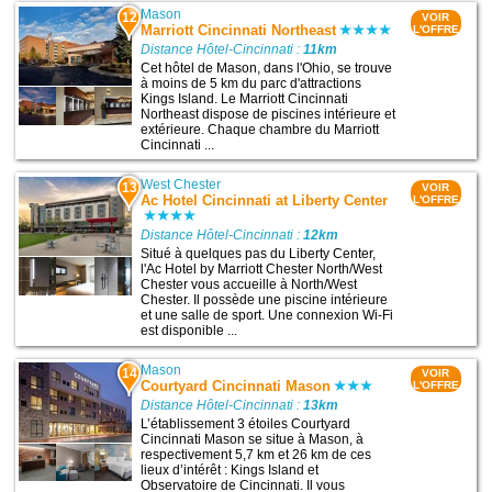
Mason
12
VOIR
Marriott Cincinnati Northeast
L'OFFRE
Distance Hôtel-Cincinnati :
11km
Cet hôtel de Mason, dans l'Ohio, se trouve
à moins de 5 km du parc d'attractions
Kings Island. Le Marriott Cincinnati
Northeast dispose de piscines intérieure et
extérieure. Chaque chambre du Marriott
Cincinnati ...
West Chester
13
VOIR
Ac Hotel Cincinnati at Liberty Center
L'OFFRE
Distance Hôtel-Cincinnati :
12km
Situé à quelques pas du Liberty Center,
l'Ac Hotel by Marriott Chester North/West
Chester vous accueille à North/West
Chester. Il possède une piscine intérieure
et une salle de sport. Une connexion Wi-Fi
est disponible ...
Mason
14
VOIR
Courtyard Cincinnati Mason
L'OFFRE
Distance Hôtel-Cincinnati :
13km
L’établissement 3 étoiles Courtyard
Cincinnati Mason se situe à Mason, à
respectivement 5,7 km et 26 km de ces
lieux d’intérêt : Kings Island et
Observatoire de Cincinnati. Il vous