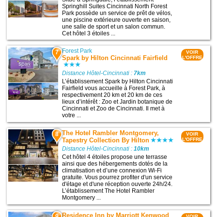
Springhill Suites Cincinnati North Forest
Park possède un service de prêt de vélos,
une piscine extérieure ouverte en saison,
une salle de sport et un salon commun.
Cet hôtel 3 étoiles ...
Forest Park
7
VOIR
Spark by Hilton Cincinnati Fairfield
L'OFFRE
Distance Hôtel-Cincinnati :
7km
L’établissement Spark by Hilton Cincinnati
Fairfield vous accueille à Forest Park, à
respectivement 20 km et 20 km de ces
lieux d’intérêt : Zoo et Jardin botanique de
Cincinnati et Zoo de Cincinnati. Il met à
votre ...
The Hotel Rambler Montgomery,
8
VOIR
Tapestry Collection By Hilton
L'OFFRE
Distance Hôtel-Cincinnati :
10km
Cet hôtel 4 étoiles propose une terrasse
ainsi que des hébergements dotés de la
climatisation et d’une connexion Wi-Fi
gratuite. Vous pourrez profiter d'un service
d'étage et d'une réception ouverte 24h/24.
L’établissement The Hotel Rambler
Montgomery ...
Residence Inn by Marriott Kenwood
9
VOIR