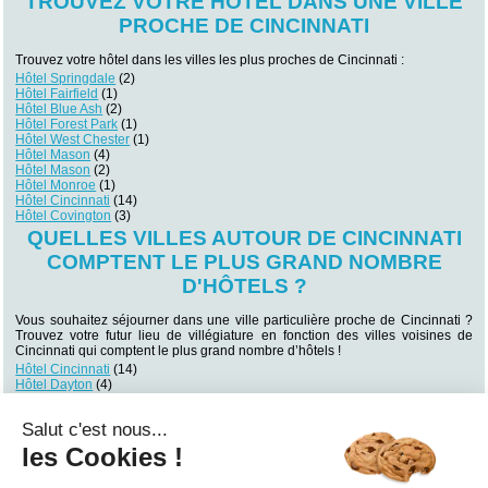
TROUVEZ VOTRE HÔTEL DANS UNE VILLE
PROCHE DE CINCINNATI
Trouvez votre hôtel dans les villes les plus proches de Cincinnati :
Hôtel Springdale
(2)
Hôtel Fairfield
(1)
Hôtel Blue Ash
(2)
Hôtel Forest Park
(1)
Hôtel West Chester
(1)
Hôtel Mason
(4)
Hôtel Mason
(2)
Hôtel Monroe
(1)
Hôtel Cincinnati
(14)
Hôtel Covington
(3)
QUELLES VILLES AUTOUR DE CINCINNATI
COMPTENT LE PLUS GRAND NOMBRE
D'HÔTELS ?
Vous souhaitez séjourner dans une ville particulière proche de Cincinnati ?
Trouvez votre futur lieu de villégiature en fonction des villes voisines de
Cincinnati qui comptent le plus grand nombre d’hôtels !
Hôtel Cincinnati
(14)
Hôtel Dayton
(4)
Hôtel Mason
(4)
Hôtel Miamisburg
(4)
Salut c'est nous...
Hôtel Hebron
(4)
Hôtel Covington
(3)
les Cookies !
Hôtel Dayton
(3)
Hôtel Erlanger
(3)