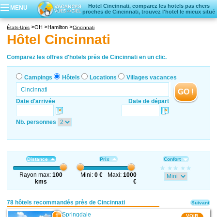
Hotel Cincinnati, comparez les hotels pas chers
MENU
proches de Cincinnati, trouvez l'hotel le mieux situé
Campings
OH
Hamilton
États-Unis
Cincinnati
Hôtels
Hôtel Cincinnati
Locations vacances
Villages vacances
Comparez les offres d'hotels près de Cincinnati en un clic.
Campings
Hôtels
Locations
Villages vacances
GO !
Date d'arrivée
Date de départ
Nb. personnes
Distance
Prix
Confort
Rayon max:
100
Mini:
0 €
Maxi:
1000
kms
€
78 hôtels recommandés près de Cincinnati
Suivant
Springdale
1
VOIR