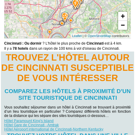
10
9
+
15
−
Leaflet
| ©
OpenStreetMap
contributors
Cincinnati : Ou dormir
? L'hôtel le plus proche de
Cincinnati
est à 4 km.
Il y a
78 hotels
dans un rayon de 100 kms à vol d'oiseau de Cincinnati.
TROUVEZ L'HÔTEL AUTOUR
DE CINCINNATI SUSCEPTIBLE
DE VOUS INTÉRESSER
COMPAREZ LES HÔTELS À PROXIMITÉ D’UN
SITE TOURISTIQUE DE CINCINNATI
Vous souhaitez séjourner dans un hôtel à Cincinnati se trouvant à proximité
d’un lieu touristique en particulier ? Comparez différents hôtels en fonction
de la distance qui les sépare des sites touristiques ci-dessous…
Hôtel Paramount King's Island
Hôtel Gare de Cincinnati - Amtrak
Hôtel Aéroport international de Cincinnati-Northern Kentucky