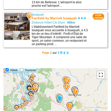
13 km de Bellevue. L'aéroport le plus
proche est l'aéroport ...
Issaquah
15
VOIR
Fairfield by Marriott Issaquah
L'OFFRE
Distance Hôtel-Cle Elum :
90km
L’établissement Fairfield by Marriott
Issaquah vous accueille à Issaquah, à 4,5
km de ce lieu d’intérêt : Forêt d’État de
Tiger Mountain. Il comprend une salle de
sport, un salon commun, un restaurant et
un parking privé ...
Page
1
sur
3
1
2
3
Hôtels
Tourisme
8
9
15
4
14
5
6
7
1
2
3