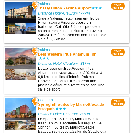
Yakima
12
VOIR
Tru By Hilton Yakima Airport
L'OFFRE
Distance Hôtel-Cle Elum :
77km
Situé à Yakima, l’établissement Tru By
Hilton Yakima Airport propose un
barbecue. Cet hôtel 3 étoiles propose un
salon commun et une réception ouverte
24h/24. Cet établissement non-fumeurs se
situe à 5,5 km de ...
Yakima
13
VOIR
Best Western Plus Ahtanum Inn
L'OFFRE
Distance Hôtel-Cle Elum :
81km
L’établissement Best Western Plus
Ahtanum Inn vous accueille à Yakima, à
6,8 km de ce lieu d’intérêt : Yakima
Convention Center. Il comprend une
piscine extérieure ouverte en saison, une
salle de sport ...
Issaquah
14
VOIR
Springhill Suites by Marriott Seattle
L'OFFRE
Issaquah
Distance Hôtel-Cle Elum :
89km
Le Springhill Suites by Marriott Seattle
Issaquah vous accueille à Issaquah. Le
Springhill Suites by Marriott Seattle
Issaquah se trouve à 22 km de Seattle et à