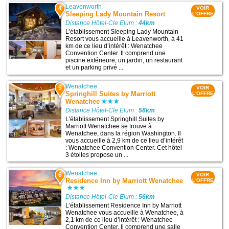
Leavenworth
4
VOIR
Sleeping Lady Mountain Resort
L'OFFRE
Distance Hôtel-Cle Elum :
44km
L’établissement Sleeping Lady Mountain
Resort vous accueille à Leavenworth, à 41
km de ce lieu d’intérêt : Wenatchee
Convention Center. Il comprend une
piscine extérieure, un jardin, un restaurant
et un parking privé ...
Wenatchee
5
VOIR
Springhill Suites by Marriott
L'OFFRE
Wenatchee
Distance Hôtel-Cle Elum :
56km
L’établissement Springhill Suites by
Marriott Wenatchee se trouve à
Wenatchee, dans la région Washington. Il
vous accueille à 2,9 km de ce lieu d’intérêt
: Wenatchee Convention Center. Cet hôtel
3 étoiles propose un ...
Wenatchee
6
VOIR
Residence Inn by Marriott Wenatchee
L'OFFRE
Distance Hôtel-Cle Elum :
56km
L’établissement Residence Inn by Marriott
Wenatchee vous accueille à Wenatchee, à
2,1 km de ce lieu d’intérêt : Wenatchee
Convention Center. Il comprend une salle