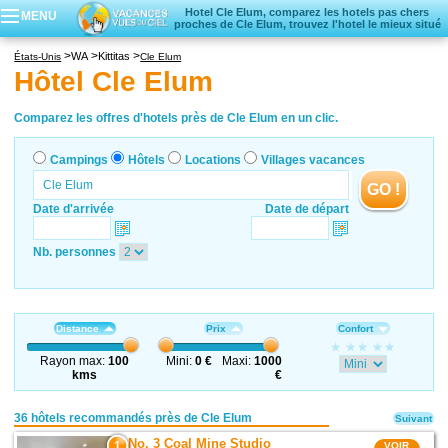
Hotel Cle Elum, comparez les hotels pas chers
MENU
proches de Cle Elum, trouvez l'hotel le mieux situé
Campings
WA
Kittitas
États-Unis
Cle Elum
Hôtels
Hôtel Cle Elum
Locations vacances
Villages vacances
Comparez les offres d'hotels près de Cle Elum en un clic.
Campings
Hôtels
Locations
Villages vacances
GO !
Date d'arrivée
Date de départ
Nb. personnes
Distance
Prix
Confort
Rayon max:
100
Mini:
0 €
Maxi:
1000
kms
€
36 hôtels recommandés près de Cle Elum
Suivant
No. 3 Coal Mine Studio
1
VOIR