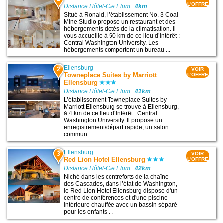
L'OFFRE
Distance Hôtel-Cle Elum :
4km
Situé à Ronald, l’établissement No. 3 Coal
Mine Studio propose un restaurant et des
hébergements dotés de la climatisation. Il
vous accueille à 50 km de ce lieu d’intérêt :
Central Washington University. Les
hébergements comportent un bureau ...
Ellensburg
2
VOIR
Towneplace Suites by Marriott
L'OFFRE
Ellensburg
Distance Hôtel-Cle Elum :
41km
L’établissement Towneplace Suites by
Marriott Ellensburg se trouve à Ellensburg,
à 4 km de ce lieu d’intérêt : Central
Washington University. Il propose un
enregistrement/départ rapide, un salon
commun ...
Ellensburg
3
VOIR
Red Lion Hotel Ellensburg
L'OFFRE
Distance Hôtel-Cle Elum :
42km
Niché dans les contreforts de la chaîne
des Cascades, dans l’état de Washington,
le Red Lion Hotel Ellensburg dispose d'un
centre de conférences et d'une piscine
intérieure chauffée avec un bassin séparé
pour les enfants ...