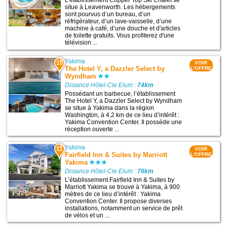
L'établissement Copper Top Ski Chalet se
situe à Leavenworth. Les hébergements
sont pourvus d’un bureau, d’un
réfrigérateur, d’un lave-vaisselle, d’une
machine à café, d’une douche et d'articles
de toilette gratuits. Vous profiterez d'une
télévision ...
Yakima
10
VOIR
The Hotel Y, a Dazzler Select by
L'OFFRE
Wyndham
Distance Hôtel-Cle Elum :
74km
Possédant un barbecue, l’établissement
The Hotel Y, a Dazzler Select by Wyndham
se situe à Yakima dans la région
Washington, à 4,2 km de ce lieu d’intérêt :
Yakima Convention Center. Il possède une
réception ouverte ...
Yakima
11
VOIR
Fairfield Inn & Suites by Marriott
L'OFFRE
Yakima
Distance Hôtel-Cle Elum :
76km
L’établissement Fairfield Inn & Suites by
Marriott Yakima se trouve à Yakima, à 900
mètres de ce lieu d’intérêt : Yakima
Convention Center. Il propose diverses
installations, notamment un service de prêt
de vélos et un ...