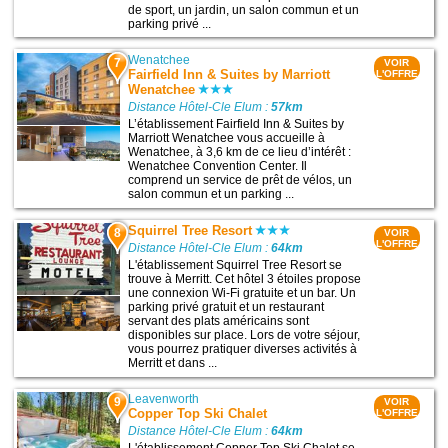
de sport, un jardin, un salon commun et un
parking privé ...
Wenatchee
7
VOIR
Fairfield Inn & Suites by Marriott
L'OFFRE
Wenatchee
Distance Hôtel-Cle Elum :
57km
L’établissement Fairfield Inn & Suites by
Marriott Wenatchee vous accueille à
Wenatchee, à 3,6 km de ce lieu d’intérêt :
Wenatchee Convention Center. Il
comprend un service de prêt de vélos, un
salon commun et un parking ...
Squirrel Tree Resort
8
VOIR
L'OFFRE
Distance Hôtel-Cle Elum :
64km
L'établissement Squirrel Tree Resort se
trouve à Merritt. Cet hôtel 3 étoiles propose
une connexion Wi-Fi gratuite et un bar. Un
parking privé gratuit et un restaurant
servant des plats américains sont
disponibles sur place. Lors de votre séjour,
vous pourrez pratiquer diverses activités à
Merritt et dans ...
Leavenworth
9
VOIR
Copper Top Ski Chalet
L'OFFRE
Distance Hôtel-Cle Elum :
64km