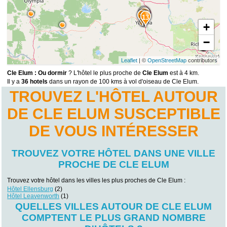
10
11
12
13
+
−
Leaflet
| ©
OpenStreetMap
contributors
Cle Elum : Ou dormir
? L'hôtel le plus proche de
Cle Elum
est à 4 km.
Il y a
36 hotels
dans un rayon de 100 kms à vol d'oiseau de Cle Elum.
TROUVEZ L'HÔTEL AUTOUR
DE CLE ELUM SUSCEPTIBLE
DE VOUS INTÉRESSER
TROUVEZ VOTRE HÔTEL DANS UNE VILLE
PROCHE DE CLE ELUM
Trouvez votre hôtel dans les villes les plus proches de Cle Elum :
Hôtel Ellensburg
(2)
Hôtel Leavenworth
(1)
QUELLES VILLES AUTOUR DE CLE ELUM
COMPTENT LE PLUS GRAND NOMBRE