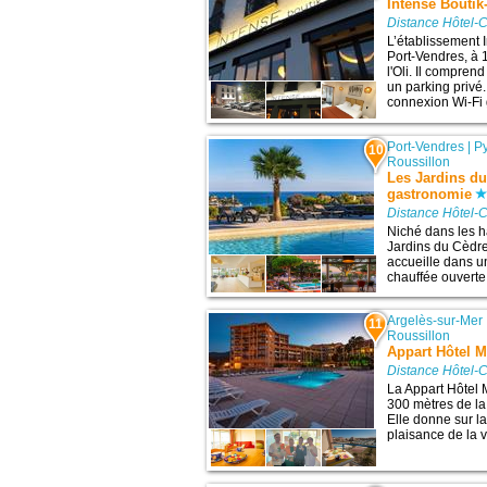
Intense Boutik
Distance Hôtel-C
L’établissement 
Port-Vendres, à 1
l'Oli. Il compren
un parking privé.
connexion Wi-Fi 
Port-Vendres
|
P
10
Roussillon
Les Jardins du
gastronomie
Distance Hôtel-C
Niché dans les h
Jardins du Cèdre
accueille dans u
chauffée ouverte 
Argelès-sur-Mer
11
Roussillon
Appart Hôtel M
Distance Hôtel-C
La Appart Hôtel 
300 mètres de la
Elle donne sur l
plaisance de la v