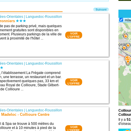
Suivant
ées-Orientales
|
Languedoc-Roussillon
Hôte
ronniers
de pas de parking privé, mais quelques
nnement gratuites sont disponibles en
VOIR
sement. Plusieurs parkings de la ville de
L'OFFRE
ent à proximité de l'hôtel ...
13
ées-Orientales
|
Languedoc-Roussillon
e, l’établissement La Frégate comprend
 une terrasse, un restaurant et un bar.
VOIR
 respectivement quelques pas, 33 km et
L'OFFRE
eau Royal de Collioure, Stade Gilbert-
de Collioure ...
ées-Orientales
|
Languedoc-Roussillon
Colliou
 Madeloc - Collioure Centre
Colliou
Il y a
51
l & Spa se trouve à 500 mètres du
d'oiseau
VOIR
ollioure et à 10 minutes à pied de la
L'OFFRE