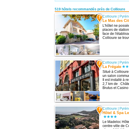
519 hôtels recommandés près de Collioure
Collioure
|
Pyrén
1
Le Mas des Cit
L'hôtel ne possè
places de statio
face de l'établis
Collioure se trouv
Collioure
|
Pyrén
2
La Frégate
Situé à Colliour
un salon commun,
Il est installé à
2,7 km de : Chât
Brutus et Casino 
Collioure
|
Pyrén
3
Hôtel & Spa Le
Le Madeloc Hôte
centre-ville de C