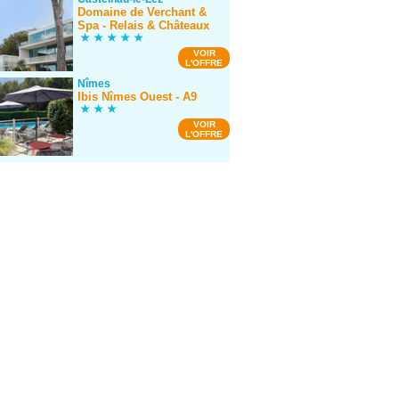
Domaine de Verchant &
Spa - Relais & Châteaux
VOIR
L'OFFRE
Nîmes
Ibis Nîmes Ouest - A9
VOIR
L'OFFRE