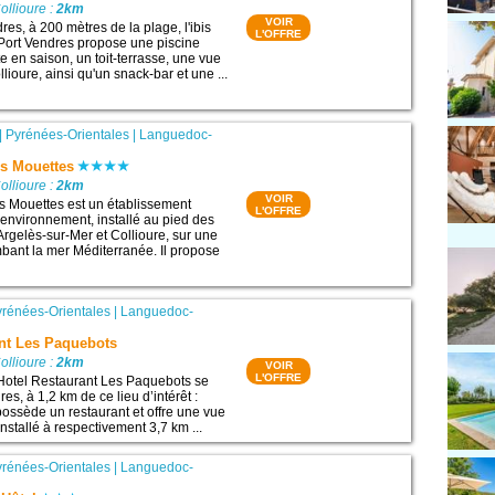
ollioure :
2km
VOIR
res, à 200 mètres de la plage, l'ibis
L'OFFRE
 Port Vendres propose une piscine
e en saison, un toit-terrasse, une vue
llioure, ainsi qu'un snack-bar et une ...
|
Pyrénées-Orientales
|
Languedoc-
es Mouettes
ollioure :
2km
VOIR
s Mouettes est un établissement
L'OFFRE
'environnement, installé au pied des
Argelès-sur-Mer et Collioure, sur une
bant la mer Méditerranée. Il propose
yrénées-Orientales
|
Languedoc-
ant Les Paquebots
ollioure :
2km
VOIR
L'OFFRE
 Hotel Restaurant Les Paquebots se
res, à 1,2 km de ce lieu d’intérêt :
l possède un restaurant et offre une vue
st installé à respectivement 3,7 km ...
yrénées-Orientales
|
Languedoc-