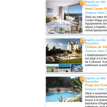
Argelès-sur-Mer
12
Roussillon
Hotel Centre P
Distance Hôtel-C
Situé au cœur d'A
Centre Plage pr
équipements néce
séjour à Argelès,
climat typiqueme
Argelès-sur-Mer
13
Roussillon
Château de Va
Distance Hôtel-C
L’établissement
est situé à 6,5 k
de Collioure. Il 
extérieure ouvert
...
Argelès-sur-Mer
14
Roussillon
Plage des Pin
Distance Hôtel-C
Situé à seuleme
méditerranéennes
trouve à la lisiè
balnéaire d'Argel
extérieure, d'un s