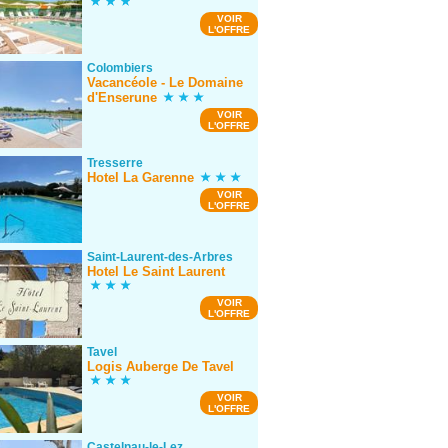
VOIR
L'OFFRE
Colombiers
Vacancéole - Le Domaine
d'Enserune
VOIR
L'OFFRE
Tresserre
Hotel La Garenne
VOIR
L'OFFRE
Saint-Laurent-des-Arbres
Hotel Le Saint Laurent
VOIR
L'OFFRE
Tavel
Logis Auberge De Tavel
VOIR
L'OFFRE
Castelnau-le-Lez