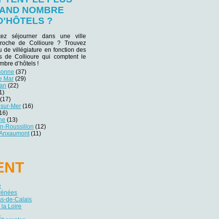
AND NOMBRE
D'HÔTELS ?
tez séjourner dans une ville
 proche de Collioure ? Trouvez
eu de villégiature en fonction des
es de Collioure qui comptent le
mbre d’hôtels !
sonne
(37)
de Mar
(29)
nan
(22)
1)
(17)
-sur-Mer
(16)
16)
ne
(13)
n-Roussillon
(12)
-Anxaumont
(11)
ENT
e
yrénées
as-de-Calais
 la Loire
e