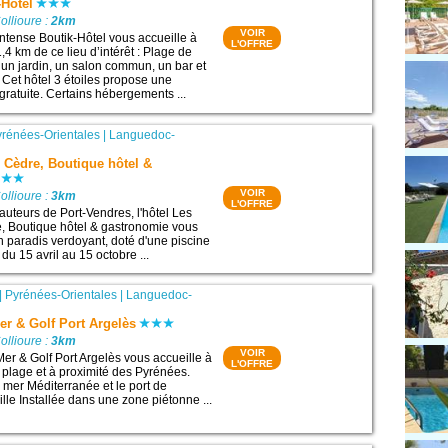
-Hôtel
ollioure :
2km
VOIR
Intense Boutik-Hôtel vous accueille à
L'OFFRE
,4 km de ce lieu d’intérêt : Plage de
d un jardin, un salon commun, un bar et
 Cet hôtel 3 étoiles propose une
gratuite. Certains hébergements ...
yrénées-Orientales
|
Languedoc-
 Cèdre, Boutique hôtel &
VOIR
ollioure :
3km
L'OFFRE
auteurs de Port-Vendres, l'hôtel Les
, Boutique hôtel & gastronomie vous
n paradis verdoyant, doté d'une piscine
du 15 avril au 15 octobre ...
|
Pyrénées-Orientales
|
Languedoc-
er & Golf Port Argelès
ollioure :
3km
VOIR
Mer & Golf Port Argelès vous accueille à
L'OFFRE
 plage et à proximité des Pyrénées.
a mer Méditerranée et le port de
ille Installée dans une zone piétonne ...