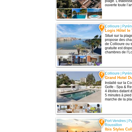
plage. L’établis
ouverte toute l’a
Collioure
|
Pyrén
4
Logis Hôtel le 
Situé sur la plag
propose des cham
de Collioure ou 
gratuite est disp
chambres de l’Log
Collioure
|
Pyrén
5
Grand Hotel Du
Installé sur la C
Golfe - Spa & Re
4 étoiles datant
5 minutes à pied
marche de la plag
Port-Vendres
|
P
6
Roussillon
Ibis Styles Co