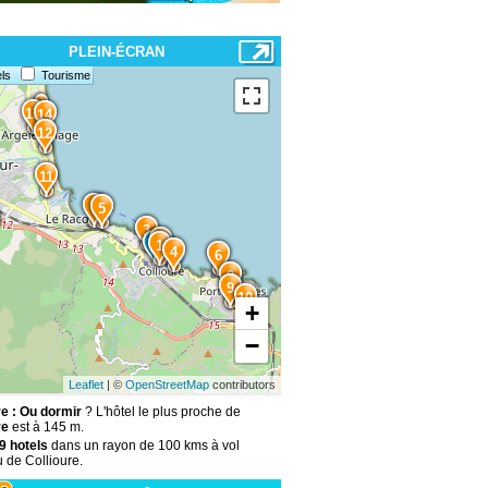
PLEIN-ÉCRAN
ls
Tourisme
15
14
12
11
7
5
3
2
1
4
6
8
9
10
+
−
Leaflet
| ©
OpenStreetMap
contributors
re : Ou dormir
? L'hôtel le plus proche de
re
est à 145 m.
9 hotels
dans un rayon de 100 kms à vol
 de Collioure.