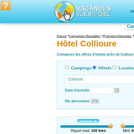
Ho
Ca
France
Languedoc-Roussillon
Pyrénées-Orientales
Hôtel Collioure
Comparez les offres d'hotels près de Collioure
Campings
Hôtels
Locati
Date d'arrivée
Nb. personnes
Distance
Rayon max:
100 kms
Mini:
0