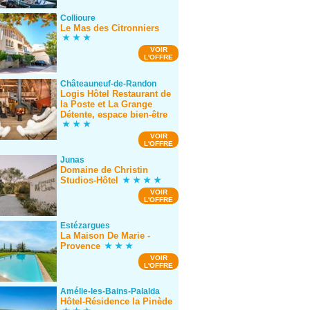
Collioure
Le Mas des Citronniers
VOIR
L'OFFRE
Châteauneuf-de-Randon
Logis Hôtel Restaurant de
la Poste et La Grange
Détente, espace bien-être
VOIR
L'OFFRE
Junas
Domaine de Christin
Studios-Hôtel
VOIR
L'OFFRE
Estézargues
La Maison De Marie -
Provence
VOIR
L'OFFRE
Amélie-les-Bains-Palalda
Hôtel-Résidence la Pinède