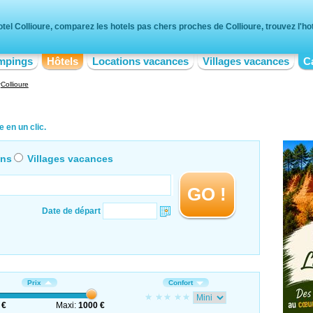
tel Collioure, comparez les hotels pas chers proches de Collioure, trouvez l'hot
mpings
Hôtels
Locations vacances
Villages vacances
C
Collioure
 en un clic.
ons
Villages vacances
GO !
Date de départ
Prix
Confort
 €
Maxi:
1000 €