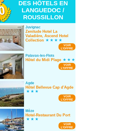
DES HÔTELS EN
LANGUEDOC /
ROUSSILLON
Juvignac
Zenitude Hotel La
Valadière, Ascend Hotel
Collection
VOIR
L'OFFRE
Palavas-les-Flots
Hôtel du Midi Plage
VOIR
L'OFFRE
Agde
Hôtel Bellevue Cap d'Agde
VOIR
L'OFFRE
Mèze
Hotel-Restaurant Du Port
VOIR
L'OFFRE