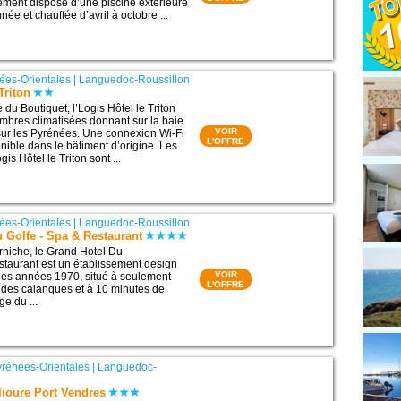
sement dispose d’une piscine extérieure
nnée et chauffée d’avril à octobre ...
ées-Orientales
|
Languedoc-Roussillon
Triton
e du Boutiquet, l’Logis Hôtel le Triton
bres climatisées donnant sur la baie
VOIR
sur les Pyrénées. Une connexion Wi-Fi
L'OFFRE
onible dans le bâtiment d’origine. Les
is Hôtel le Triton sont ...
ées-Orientales
|
Languedoc-Roussillon
 Golfe - Spa & Restaurant
orniche, le Grand Hotel Du
staurant est un établissement design
VOIR
 des années 1970, situé à seulement
L'OFFRE
 des calanques et à 10 minutes de
e du ...
yrénées-Orientales
|
Languedoc-
llioure Port Vendres