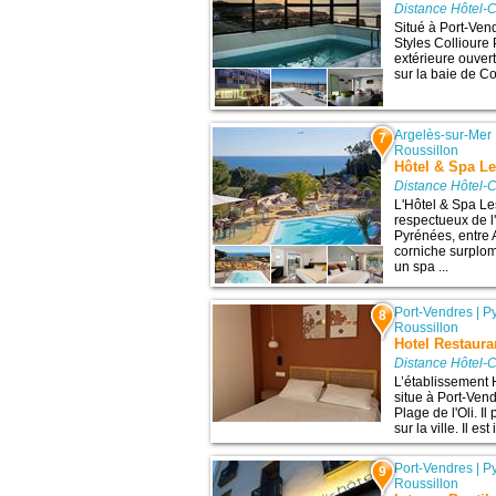
Distance Hôtel-C
Situé à Port-Vend
Styles Collioure
extérieure ouvert
sur la baie de Co
Argelès-sur-Mer
7
Roussillon
Hôtel & Spa L
Distance Hôtel-C
L'Hôtel & Spa Le
respectueux de l
Pyrénées, entre 
corniche surplom
un spa ...
Port-Vendres
|
P
8
Roussillon
Hotel Restaur
Distance Hôtel-C
L’établissement
situe à Port-Vend
Plage de l'Oli. I
sur la ville. Il e
Port-Vendres
|
P
9
Roussillon