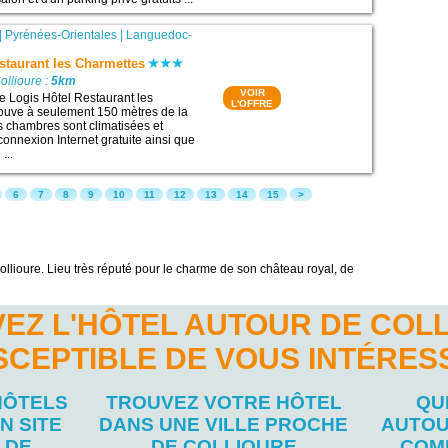
|
Pyrénées-Orientales
|
Languedoc-
staurant les Charmettes
ollioure :
5km
VOIR
le Logis Hôtel Restaurant les
L'OFFRE
ouve à seulement 150 mètres de la
s chambres sont climatisées et
connexion Internet gratuite ainsi que
...
6
7
8
9
10
11
12
13
14
15
>
ollioure. Lieu très réputé pour le charme de son château royal, de
EZ L'HÔTEL AUTOUR DE COL
SCEPTIBLE DE VOUS INTÉRES
HÔTELS
TROUVEZ VOTRE HÔTEL
QU
N SITE
DANS UNE VILLE PROCHE
AUTOU
 DE
DE COLLIOURE
COM