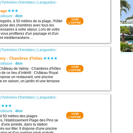
|
Pyrénées-Orientales
|
Languedoc-
lage
ollioure :
4km
VOIR
rgelès, à 50 mètres de la plage, l'hôtel
L'OFFRE
opose des chambres avec tous les
ssaires à votre séjour. Lors de votre
 vous profiterez d'un paysage et d'un
nt méditerranéens ...
|
Pyrénées-Orientales
|
Languedoc-
lmy - Chambres d'hôtes
ollioure :
4km
VOIR
 Château de Valmy - Chambres d'hôtes
L'OFFRE
m de ce lieu d’intérêt : Château Royal
propose un restaurant, une piscine
e en saison, un jardin et une terrasse
|
Pyrénées-Orientales
|
Languedoc-
s
ollioure :
4km
VOIR
nt 50 mètres des plages
L'OFFRE
, l'établissement Plage des Pins se
re d'une pinède, dans la station
ès-sur-Mer. Il dispose d'une piscine
alon et d'un parking privé gratuits ...