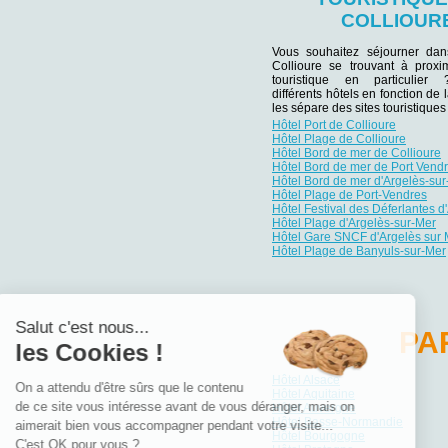
COLLIOUR
Vous souhaitez séjourner da
Collioure se trouvant à proxim
touristique en particulie
différents hôtels en fonction de 
les sépare des sites touristiqu
Hôtel Port de Collioure
Hôtel Plage de Collioure
Hôtel Bord de mer de Collioure
Hôtel Bord de mer de Port Vend
Hôtel Bord de mer d'Argelès-su
Hôtel Plage de Port-Vendres
Hôtel Festival des Déferlantes d
Hôtel Plage d'Argelès-sur-Mer
Hôtel Gare SNCF d'Argelès sur 
Hôtel Plage de Banyuls-sur-Mer
Salut c'est nous...
PA
les Cookies !
Hôtel Alsace
On a attendu d'être sûrs que le contenu
Hôtel Aquitaine
de ce site vous intéresse avant de vous déranger, mais on
Hôtel Auvergne
Hôtel Basse-Normandie
aimerait bien vous accompagner pendant votre visite...
Hôtel Bourgogne
C'est OK pour vous ?