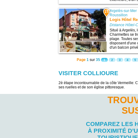
Argelès-sur-Mer
15
Roussillon
Logis Hôtel Re
Distance Hôtel-C
Situé à Argelès, 
Charmettes se tr
plage. Toutes se
disposent d'une 
d'un balcon privé 
Page
1
sur
35
1
2
3
4
5
VISITER COLLIOURE
2è étape incontournable de la côte Vermeille: C
ses ruelles et de son église pittoresque.
TROUV
SU
COMPAREZ LES 
À PROXIMITÉ D’U
TOURISTIQUE