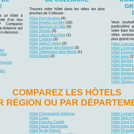
E
GR
Trouvez votre hôtel dans les villes les plus
proches de Collioure :
ns un hôtel à
Hôtel Port-Vendres
(4)
ité d’un lieu
Vous souhai
Hôtel Argelès-sur-Mer
(16)
r ? Comparez
particulière
Hôtel Banyuls-sur-Mer
(5)
la distance qui
votre futur li
Hôtel Sorède
(3)
es ci-dessous…
villes voisin
Hôtel Latour-Bas-Elne
(1)
plus grand no
Hôtel Cerbère
(3)
Hôtel Saint-Cyprien
(2)
Hôtel Carcas
Hôtel Laroque-des-Albères
(3)
Hôtel Lloret 
res
Hôtel Villelongue-dels-Monts
(1)
Hôtel Perpig
r-Mer
Hôtel Bages
(2)
Hôtel Agde
(2
Hôtel Béziers
'Argeles
Hôtel Argelès
Hôtel Roses
(
Mer
Hôtel Narbon
Hôtel Canet-e
Hôtel Sèvres
COMPAREZ LES HÔTELS
R RÉGION OU PAR DÉPARTEM
Hôtel Champagne-Ardenne
Hôtel Lorrain
Hôtel Corse
Hôtel Midi-P
Hôtel Franche-Comté
Hôtel Nord-P
Hôtel Haute-Normandie
Hôtel Pays de
Hôtel Île-de-France
Hôtel Picardi