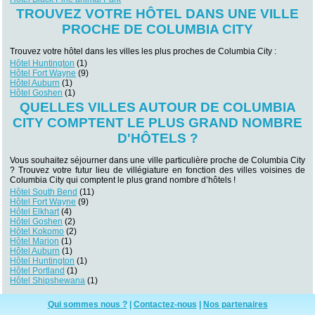
TROUVEZ VOTRE HÔTEL DANS UNE VILLE
PROCHE DE COLUMBIA CITY
Trouvez votre hôtel dans les villes les plus proches de Columbia City :
Hôtel Huntington
(1)
Hôtel Fort Wayne
(9)
Hôtel Auburn
(1)
Hôtel Goshen
(1)
QUELLES VILLES AUTOUR DE COLUMBIA
CITY COMPTENT LE PLUS GRAND NOMBRE
D'HÔTELS ?
Vous souhaitez séjourner dans une ville particulière proche de Columbia City
? Trouvez votre futur lieu de villégiature en fonction des villes voisines de
Columbia City qui comptent le plus grand nombre d’hôtels !
Hôtel South Bend
(11)
Hôtel Fort Wayne
(9)
Hôtel Elkhart
(4)
Hôtel Goshen
(2)
Hôtel Kokomo
(2)
Hôtel Marion
(1)
Hôtel Auburn
(1)
Hôtel Huntington
(1)
Hôtel Portland
(1)
Hôtel Shipshewana
(1)
Qui sommes nous ?
|
Contactez-nous
|
Nos partenaires