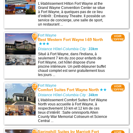
L’établissement Hilton Fort Wayne at the
Grand Wayne Convention Center se situe
à Fort Wayne, à quelques pas de ce lieu
d’intérêt : Embassy Theatre. Il possède un
service de concierge, une salle de sport,
un restaurant ...
Fort Wayne
10
VOIR
Best Western Fort Wayne I-69 North
L'OFFRE
Distance Hôtel-Columbia City :
33km
Situé à Fort Wayne, dans l'Indiana, à
seulement 7 km du zoo pour enfants de
Fort Wayne, cet hôtel dispose d'une
piscine intérieure. Un petit-déjeuner buffet
chaud complet est servi gratuitement tous
les jours ...
Fort Wayne
11
VOIR
Comfort Suites Fort Wayne North
L'OFFRE
Distance Hôtel-Columbia City :
34km
L’établissement Comfort Suites Fort Wayne
North vous accueille à Fort Wayne, à
respectivement 10 km et 12 km de ces
lieux d’intérêt : Salle omnisports Allen
County War Memorial Coliseum et Science
Central ...
Springhill Suites by Marriott Fort
12
VOIR