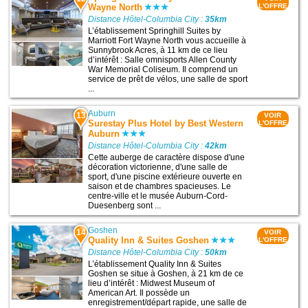
Wayne North
L'OFFRE
Distance Hôtel-Columbia City :
35km
L’établissement Springhill Suites by
Marriott Fort Wayne North vous accueille à
Sunnybrook Acres, à 11 km de ce lieu
d’intérêt : Salle omnisports Allen County
War Memorial Coliseum. Il comprend un
service de prêt de vélos, une salle de sport
...
Auburn
13
VOIR
Surestay Plus Hotel by Best Western
L'OFFRE
Auburn
Distance Hôtel-Columbia City :
42km
Cette auberge de caractère dispose d'une
décoration victorienne, d'une salle de
sport, d'une piscine extérieure ouverte en
saison et de chambres spacieuses. Le
centre-ville et le musée Auburn-Cord-
Duesenberg sont ...
Goshen
14
VOIR
Quality Inn & Suites Goshen
L'OFFRE
Distance Hôtel-Columbia City :
50km
L’établissement Quality Inn & Suites
Goshen se situe à Goshen, à 21 km de ce
lieu d’intérêt : Midwest Museum of
American Art. Il possède un
enregistrement/départ rapide, une salle de