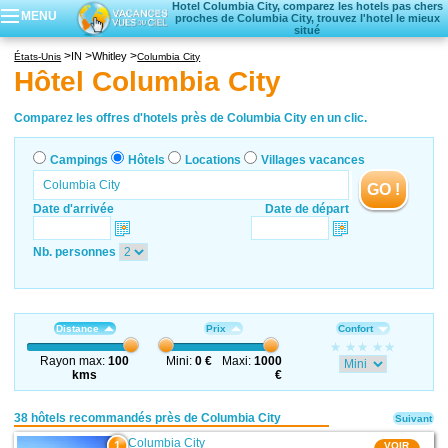
Hotel Columbia City, comparez les hotels pas chers
MENU
proches de Columbia City, trouvez l'hotel le mieux
situé
Campings
IN
Whitley
États-Unis
Columbia City
Hôtels
Hôtel Columbia City
Locations vacances
Villages vacances
Comparez les offres d'hotels près de Columbia City en un clic.
Campings
Hôtels
Locations
Villages vacances
GO !
Date d'arrivée
Date de départ
Nb. personnes
Distance
Prix
Confort
Rayon max:
100
Mini:
0 €
Maxi:
1000
kms
€
38 hôtels recommandés près de Columbia City
Suivant
Columbia City
1
VOIR