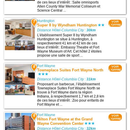
de ces lieux d’intérêt : Salle omnisports
Allen County War Memorial Coliseum et
Science Central ...
Huntington
7
VOIR
Super 8 by Wyndham Huntington
L'OFFRE
Distance Hôtel-Columbia City :
30km
L’établissement Super 8 by Wyndham
Huntington se situe à Huntington, à
respectivement 41 km et 42 km de ces
lieux d’intérêt : Embassy Theatre et Fort
Wayne Museum of Art. Cet hôtel 2 étoiles
propose une salle de sport ...
Fort Wayne
8
VOIR
Towneplace Suites Fort Wayne North
L'OFFRE
Distance Hôtel-Columbia City :
31km
Proposant un barbecue, l’établissement
Towneplace Suites Fort Wayne North se
trouve à Fort Wayne dans la région
Indiana, à respectivement 1,7 km et 2,8 km
de ces lieux d’intérêt : Zoo pour enfants de
Fort Wayne et ...
Fort Wayne
9
VOIR
Hilton Fort Wayne at the Grand
L'OFFRE
Wayne Convention Center
Distance Hôtel-Columbia City :
32km