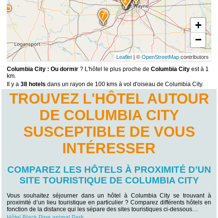
2
7
+
−
Leaflet
| ©
OpenStreetMap
contributors
Columbia City : Ou dormir
? L'hôtel le plus proche de
Columbia City
est à 1
km.
Il y a
38 hotels
dans un rayon de 100 kms à vol d'oiseau de Columbia City.
TROUVEZ L'HÔTEL AUTOUR
DE COLUMBIA CITY
SUSCEPTIBLE DE VOUS
INTÉRESSER
COMPAREZ LES HÔTELS À PROXIMITÉ D’UN
SITE TOURISTIQUE DE COLUMBIA CITY
Vous souhaitez séjourner dans un hôtel à Columbia City se trouvant à
proximité d’un lieu touristique en particulier ? Comparez différents hôtels en
fonction de la distance qui les sépare des sites touristiques ci-dessous…
Hôtel Black Pine animal Park