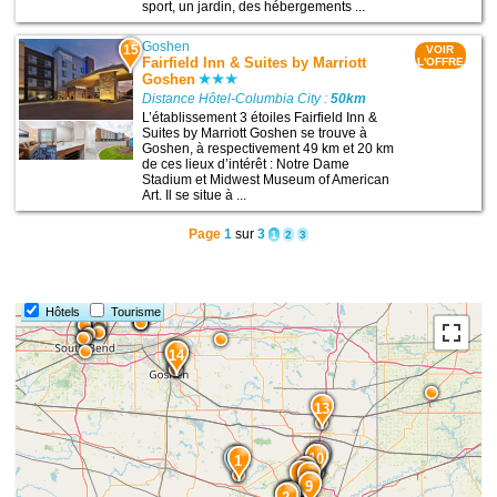
sport, un jardin, des hébergements ...
Goshen
15
VOIR
Fairfield Inn & Suites by Marriott
L'OFFRE
Goshen
Distance Hôtel-Columbia City :
50km
L’établissement 3 étoiles Fairfield Inn &
Suites by Marriott Goshen se trouve à
Goshen, à respectivement 49 km et 20 km
de ces lieux d’intérêt : Notre Dame
Stadium et Midwest Museum of American
Art. Il se situe à ...
Page
1
sur
3
1
2
3
Hôtels
Tourisme
15
14
13
12
10
11
1
6
5
8
9
4
3