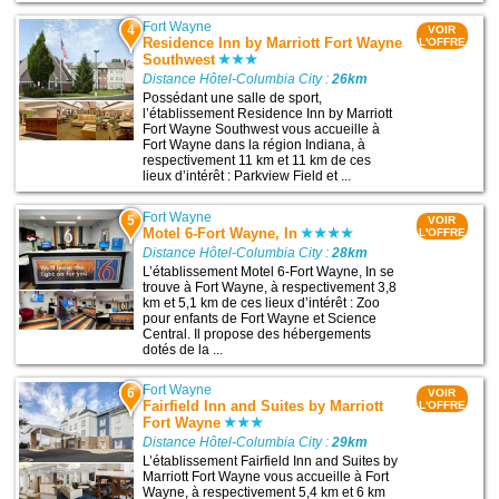
Fort Wayne
4
VOIR
Residence Inn by Marriott Fort Wayne
L'OFFRE
Southwest
Distance Hôtel-Columbia City :
26km
Possédant une salle de sport,
l’établissement Residence Inn by Marriott
Fort Wayne Southwest vous accueille à
Fort Wayne dans la région Indiana, à
respectivement 11 km et 11 km de ces
lieux d’intérêt : Parkview Field et ...
Fort Wayne
5
VOIR
Motel 6-Fort Wayne, In
L'OFFRE
Distance Hôtel-Columbia City :
28km
L’établissement Motel 6-Fort Wayne, In se
trouve à Fort Wayne, à respectivement 3,8
km et 5,1 km de ces lieux d’intérêt : Zoo
pour enfants de Fort Wayne et Science
Central. Il propose des hébergements
dotés de la ...
Fort Wayne
6
VOIR
Fairfield Inn and Suites by Marriott
L'OFFRE
Fort Wayne
Distance Hôtel-Columbia City :
29km
L’établissement Fairfield Inn and Suites by
Marriott Fort Wayne vous accueille à Fort
Wayne, à respectivement 5,4 km et 6 km