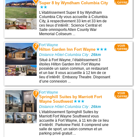
Super 8 by Wyndham Columbia City
L'OFFRE
L’établissement Super 8 by Wyndham
Columbia City vous accueille à Columbia
City, à respectivement 33 km et 33 km de
ces lieux d’intérêt : Science Central et
Salle omnisports Allen County War
Memorial Coliseum ...
Fort Wayne
2
VOIR
Hilton Garden Inn Fort Wayne
L'OFFRE
Distance Hôtel-Columbia City :
26km
Situé à Fort Wayne, l’établissement 3
étoiles Hilton Garden Inn Fort Wayne
possède un salon commun, un restaurant
et un bar. Il vous accueille à 12 km de ce
lieu d’intérêt : Embassy Theatre. Disposant
d’une connexion ...
Fort Wayne
3
VOIR
Springhill Suites by Marriott Fort
L'OFFRE
Wayne Southwest
Distance Hôtel-Columbia City :
26km
L’établissement Springhill Suites by
Marriott Fort Wayne Southwest vous
accueille à Fort Wayne, à 11 km de ce lieu
d’intérêt : Parkview Field. Il comprend une
salle de sport, un salon commun et un
parking privé gratuit ...