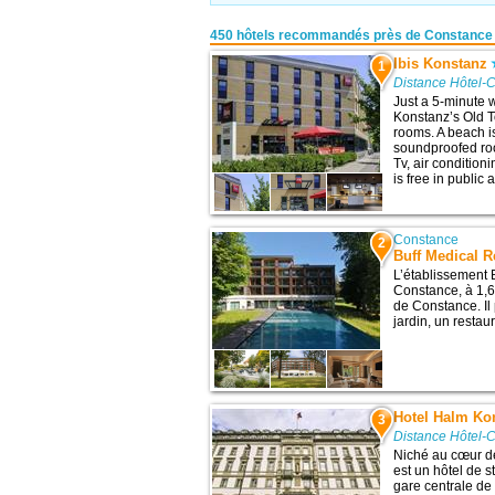
450 hôtels recommandés près de Constance
Ibis Konstanz
1
Distance Hôtel-
Just a 5-minute
Konstanz’s Old T
rooms. A beach is
soundproofed roo
Tv, air condition
is free in public
Constance
2
Buff Medical R
L’établissement 
Constance, à 1,6 
de Constance. Il
jardin, un restau
Hotel Halm Ko
3
Distance Hôtel-
Niché au cœur de 
est un hôtel de s
gare centrale de