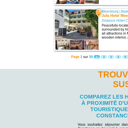
Meersburg
|
Bad
15
Jufa Hotel Me
Distance Hôtel-
Peacefully locat
surrounded by his
all attractions i
wooden interior, a
Page
1
sur
30
1
2
3
4
5
TROUV
SU
COMPAREZ LES 
À PROXIMITÉ D’U
TOURISTIQUE
CONSTANC
Vous souhaitez séjourner da