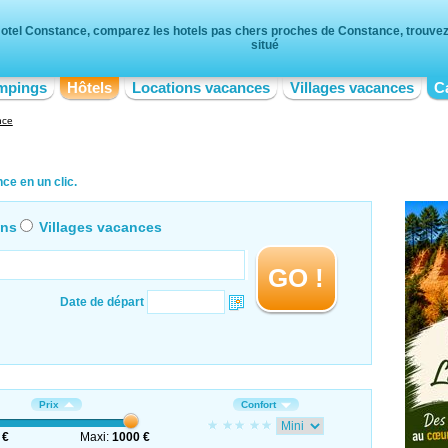
otel Constance, comparez les hotels pas chers proches de Constance, trouvez 
situé
mpings
Hôtels
Locations vacances
Villages vacances
C
nce
ce en un clic.
ons
Villages vacances
GO !
Date de départ
Prix
Confort
 €
Maxi:
1000 €