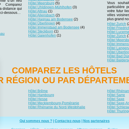
ité d’un lieu
Vous souhai
Hôtel Meersburg
(5)
r ? Comparez
particulière
Hôtel Uhldingen-Mühlhofen
(3)
la distance qui
votre futur li
Hôtel Altnau
(1)
es ci-dessous…
villes voisin
Hôtel Allensbach
(2)
plus grand no
Hôtel Hagnau am Bodensee
(2)
Hôtel Überlingen
(4)
Hôtel Zurich
(
Hôtel Immenstaad am Bodensee
(4)
Hôtel Friedri
Hôtel Steckborn
(1)
Hôtel Lucern
nau
Hôtel Gaienhofen
(1)
Hôtel Zürich
(
Hôtel Meersb
Hôtel Immen
Hôtel Langen
Hôtel Überlin
Hôtel Bad Dü
Hôtel Balder
COMPAREZ LES HÔTELS
R RÉGION OU PAR DÉPARTEM
Hôtel Brême
Hôtel Rhénani
Hôtel Hambourg
Hôtel Sarre
Hôtel Hesse
Hôtel Saxe
Hôtel Mecklembourg-Poméranie
Hôtel Saxe-A
Hôtel Rhénanie du Nord-Westphalie
Hôtel Schlesw
Hôtel Thuring
Qui sommes nous ?
|
Contactez-nous
|
Nos partenaires