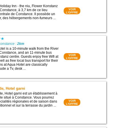
Holiday Inn - the niu, Flower Konstanz
VOIR
 Constance, à 3,7 km de ce lieu
L'OFFRE
centrale de Constance. Il possède un
ar, des hébergements non-fumeurs ...
Constance :
2km
otel is a 10-minute walk from the River
Constance, and an 11-minute bus
VOIR
tanz centre. Guests enjoy free Wifi at
L'OFFRE
ell as free local bus transport for their
s at Aqua Hotel are classically
lude a Tv, desk ...
e, Hotel garni
e, Hotel garni est un établissement à
iale situé à Constance. Vous pourrez
VOIR
cialités régionales et de saison dans
L'OFFRE
itionnel et sur la terrasse du jardin ...