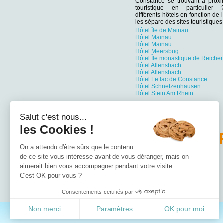
Constance se trouvant à proxim
touristique en particulie
différents hôtels en fonction de 
les sépare des sites touristiqu
Hôtel île de Mainau
Hôtel Mainau
Hôtel Mainau
Hôtel Meersbug
Hôtel Île monastique de Reiche
Hôtel Allensbach
Hôtel Allensbach
Hôtel Le lac de Constance
Hôtel Schnetzenhausen
Hôtel Stein Am Rhein
Salut c'est nous...
les Cookies !
PA
On a attendu d'être sûrs que le contenu
de ce site vous intéresse avant de vous déranger, mais on
Hôtel Bade-Wurtemberg
Hôtel Basse-Saxe
aimerait bien vous accompagner pendant votre visite...
Hôtel Bavière
C'est OK pour vous ?
Hôtel Berlin
Hôtel Brandebourg
Consentements certifiés par
Non merci
Paramètres
OK pour moi