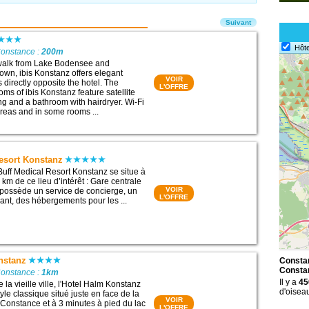
Suivant
Hôte
Constance :
200m
 walk from Lake Bodensee and
own, ibis Konstanz offers elegant
VOIR
 directly opposite the hotel. The
L'OFFRE
ms of ibis Konstanz feature satellite
ing and a bathroom with hairdryer. Wi-Fi
 areas and in some rooms ...
esort Konstanz
Buff Medical Resort Konstanz se situe à
km de ce lieu d’intérêt : Gare centrale
VOIR
 possède un service de concierge, un
L'OFFRE
rant, des hébergements pour les ...
nstanz
Constan
Consta
Constance :
1km
Il y a
45
la vieille ville, l'Hotel Halm Konstanz
d'oisea
tyle classique situé juste en face de la
VOIR
 Constance et à 3 minutes à pied du lac
L'OFFRE