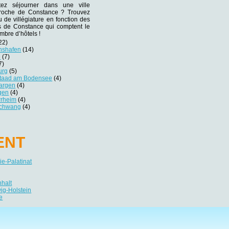
tez séjourner dans une ville
 proche de Constance ? Trouvez
eu de villégiature en fonction des
es de Constance qui comptent le
mbre d’hôtels !
22)
chshafen
(14)
e
(7)
7)
urg
(5)
staad am Bodensee
(4)
argen
(4)
gen
(4)
rrheim
(4)
schwang
(4)
ENT
e-Palatinat
nhalt
ig-Holstein
e