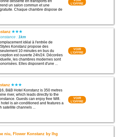
VOIR
bonne desserte en transports en
L'OFFRE
rend un salon commun et une
 gratuite. Chaque chambre dispose de
.
nstanz
Constance :
1km
 emplacement idéal à l'entrée de
s Styles Konstanz propose des
VOIR
seulement 10 minutes en bus du
L'OFFRE
 réception est ouverte 24h/24. Décorées
iduelle, les chambres modernes sont
sonorisées. Elles disposent d'une ...
stanz
016, B&B Hotel Konstanz is 350 metres
ne river, which leads directly to the
VOIR
onstance. Guests can enjoy free Wifi.
L'OFFRE
hotel is air-conditioned and features a
h satellite channels ...
the niu, Flower Konstanz by Ihg