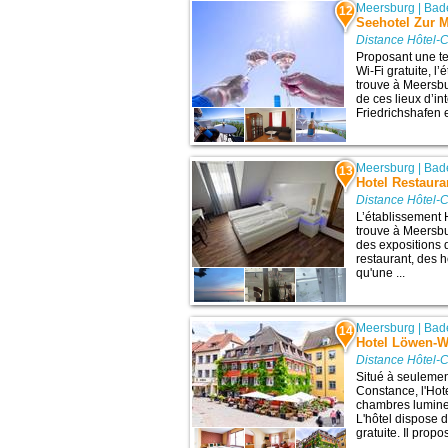
Meersburg
|
Bad
12
Seehotel Zur 
Distance Hôtel-
Proposant une te
Wi-Fi gratuite, 
trouve à Meersbu
de ces lieux d’in
Friedrichshafen 
Meersburg
|
Bad
13
Hotel Restaura
Distance Hôtel-
L’établissement 
trouve à Meersbur
des expositions 
restaurant, des 
qu'une ...
Meersburg
|
Bad
14
Hotel Löwen-W
Distance Hôtel-
Situé à seulemen
Constance, l'Ho
chambres lumine
L'hôtel dispose 
gratuite. Il propo