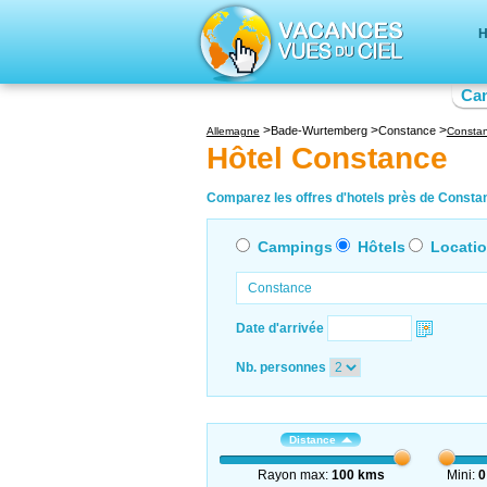
H
Ca
Bade-Wurtemberg
Constance
Allemagne
Consta
Hôtel Constance
Comparez les offres d'hotels près de Constan
Campings
Hôtels
Locati
Date d'arrivée
Nb. personnes
Distance
Rayon max:
100 kms
Mini:
0