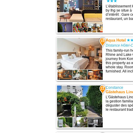
L’établissement 
by Ihg se situe à
d’intérêt : Gare 
restaurant, un b
Aqua Hotel
10
Distance Hôtel-
This family-run h
Rhine and Lake 
journey from Kons
this property as w
whole stay. Room
furnished. All inc
Constance
11
Gästehaus Lind
L'Gästehaus Lind
la gestion famil
déguster des spé
le restaurant trad