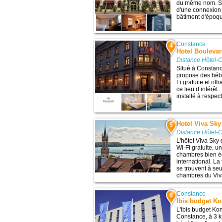
du même nom. Se
d'une connexion 
bâtiment d'époque
Constance
4
Hotel Bouleva
Distance Hôtel-
Situé à Constanc
propose des héb
Fi gratuite et off
ce lieu d’intérêt
installé à respec
Hotel Viva Sky
5
Distance Hôtel-
L'hôtel Viva Sk
Wi-Fi gratuite, u
chambres bien é
international. La
se trouvent à se
chambres du Viva
Constance
6
Ibis budget K
L'ibis budget K
Constance, à 3 k