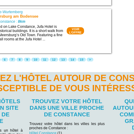
e-Wurtemberg
ersburg am Bodensee
Constance :
8km
ed on Lake Constance, Jufa Hotel is
VOIR
torical buildings. It is a short walk from
L'OFFRE
n Meersburg’s Old Town. Featuring a fine
ll rooms at the Jufa Hotel ...
6
7
8
9
10
11
12
13
14
15
>
EZ L'HÔTEL AUTOUR DE CON
SCEPTIBLE DE VOUS INTÉRES
HÔTELS
TROUVEZ VOTRE HÔTEL
QU
N SITE
DANS UNE VILLE PROCHE
AUTOU
 DE
DE CONSTANCE
COM
E
GR
Trouvez votre hôtel dans les villes les plus
proches de Constance :
ns un hôtel à
Hôtel Constance
(1)