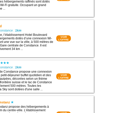
s hébergements raffinés sont dotés
Wi-Fi gratuite. Occupant un grand
 ...
rd
Constance :
1km
e, l’établissement Hotel Boulevard
VOIR
ergements dotés d’une connexion Wi-
L'OFFRE
rant une vue sur la ville, à 500 mètres de
 : Gare centrale de Constance. Il est
tivement 34 km ...
Constance :
1km
y de Constance propose une connexion
n petit-déjeuner buffet quotidien et des
VOIR
L'OFFRE
quipées, décorées selon un thème
 frontière suisse et le lac de Constance
ulement 500 mètres. Toutes les
 Sky sont dotées d'une salle ...
onstanz
onstanz propose des hébergements à
m du centre-ville. L'établissement