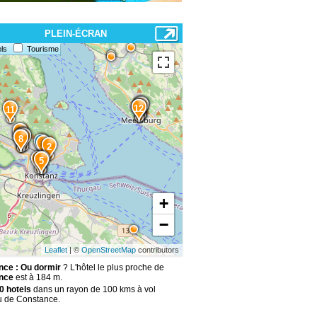
PLEIN-ÉCRAN
ls
Tourisme
14
15
13
12
11
10
7
6
9
8
1
2
4
3
5
+
−
Leaflet
| ©
OpenStreetMap
contributors
ce : Ou dormir
? L'hôtel le plus proche de
nce
est à 184 m.
0 hotels
dans un rayon de 100 kms à vol
u de Constance.