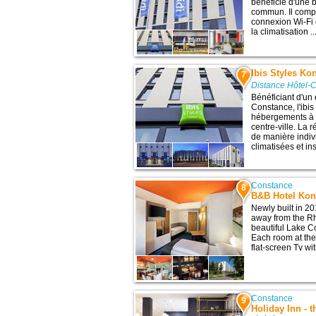
bénéficie d'une 
commun. Il comp
connexion Wi-Fi
la climatisation ..
Ibis Styles Ko
7
Distance Hôtel-
Bénéficiant d'un
Constance, l'ibi
hébergements à 
centre-ville. La
de manière indiv
climatisées et in
Constance
8
B&B Hotel Kon
Newly built in 2
away from the Rhi
beautiful Lake C
Each room at the 
flat-screen Tv wit
Constance
9
Holiday Inn - 