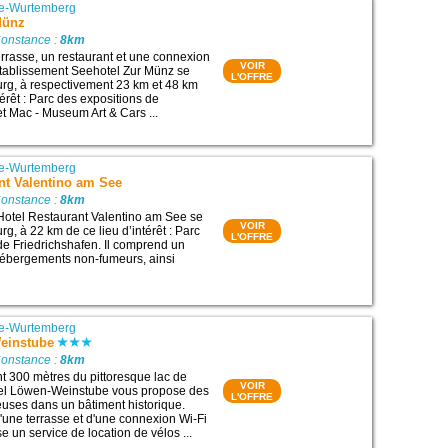
e-Wurtemberg
Münz
Constance :
8km
rrasse, un restaurant et une connexion
VOIR
l’établissement Seehotel Zur Münz se
L'OFFRE
rg, à respectivement 23 km et 48 km
térêt : Parc des expositions de
et Mac - Museum Art & Cars ...
e-Wurtemberg
nt Valentino am See
Constance :
8km
Hotel Restaurant Valentino am See se
VOIR
g, à 22 km de ce lieu d’intérêt : Parc
L'OFFRE
de Friedrichshafen. Il comprend un
hébergements non-fumeurs, ainsi
e-Wurtemberg
einstube
Constance :
8km
t 300 mètres du pittoresque lac de
VOIR
tel Löwen-Weinstube vous propose des
L'OFFRE
uses dans un bâtiment historique.
d'une terrasse et d'une connexion Wi-Fi
se un service de location de vélos ...