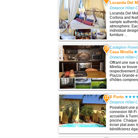
Locanda Del M
Distance Hôtel-C
Locanda Del Moli
Cortona and feat
sample authentic
atmosphere. Eac
individual design
furniture ...
Castiglion Fioren
10
Casa Mirella
Distance Hôtel-C
Offrant une vue 
Mirella se trouve
respectivement 24
Piazza Grande et
d'hôtes comprend
Il Porto
11
Distance Hôtel-C
Possédant une pi
connexion Wi-Fi g
accueille à Tuoro
piscine. Chaque
écran plat avec l
bénéficierez éga