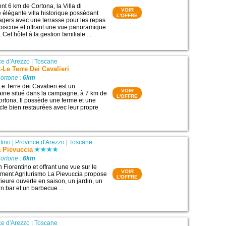
nt 6 km de Cortona, la Villa di
VOIR
 élégante villa historique possédant
L'OFFRE
agers avec une terrasse pour les repas
e piscine et offrant une vue panoramique
Cet hôtel à la gestion familiale ...
ce d'Arezzo
|
Toscane
-Le Terre Dei Cavalieri
ortone :
6km
e Terre dei Cavalieri est un
VOIR
ine situé dans la campagne, à 7 km de
L'OFFRE
 Cortona. Il possède une ferme et une
iècle bien restaurées avec leur propre
tino
|
Province d'Arezzo
|
Toscane
 Pievuccia
ortone :
6km
n Fiorentino et offrant une vue sur le
VOIR
ssement Agriturismo La Pievuccia propose
L'OFFRE
ieure ouverte en saison, un jardin, un
 bar et un barbecue ...
ce d'Arezzo
|
Toscane