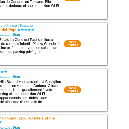
 km de Cortone, en Toscane. Elle
ine extérieure et une connexion Wi-Fi
ce d'Arezzo
|
Toscane
e dei Papi
ortone :
5km
Relais La Corte dei Papi se situe à
VOIR
de ce lieu d’intérêt : Piazza Grande. Il
L'OFFRE
ine extérieure ouverte en saison, un
se et un parking privé gratuit ...
ortone :
5km
illa Schiatti vous accueille à Castiglion
minutes en voiture de Cortona. Offrant
VOIR
iques, il met gratuitement à votre
L'OFFRE
arking et une connexion Wi-Fi. Les
appartements sont dotés d'une
ble ainsi que d'une salle de ...
ano - Small Luxury Hotels of the
ortone :
5km