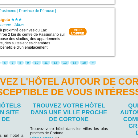
Trasimeno
|
Province de Pérouse
|
tigeto
ortone :
14km
 à proximité des rives du Lac
VOIR
L'OFFRE
iron 2 km du centre de Passignano sul
opose des studios, des appartements
e, des suites et des chambres
l bénéficie d'un emplacement
6
7
8
9
10
11
12
13
14
15
>
VEZ L'HÔTEL AUTOUR DE CO
SCEPTIBLE DE VOUS INTÉRES
HÔTELS
TROUVEZ VOTRE HÔTEL
QU
N SITE
DANS UNE VILLE PROCHE
AUTO
 DE
DE CORTONE
COM
GR
Trouvez votre hôtel dans les villes les plus
proches de Cortone :
ns un hôtel à