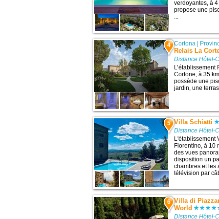
verdoyantes, à 4
propose une pisc
...
Cortona
|
Provin
4
Relais La Cort
Distance Hôtel-C
L’établissement 
Cortone, à 35 km 
possède une pisc
jardin, une terras
Villa Schiatti
5
Distance Hôtel-C
L'établissement V
Fiorentino, à 10 
des vues panoram
disposition un p
chambres et les 
télévision par câ
Villa di Piazz
6
World
Distance Hôtel-C