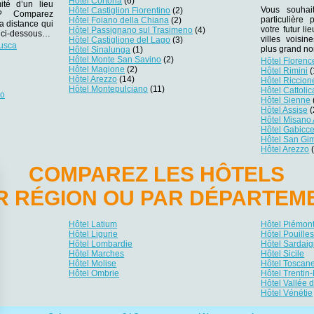
Hôtel Cortona
(6)
ité d’un lieu
Vous souhai
Hôtel Castiglion Fiorentino
(2)
r ? Comparez
particulière
Hôtel Foiano della Chiana
(2)
la distance qui
votre futur li
Hôtel Passignano sul Trasimeno
(4)
es ci-dessous…
villes voisi
Hôtel Castiglione del Lago
(3)
rusca
plus grand no
Hôtel Sinalunga
(1)
Hôtel Monte San Savino
(2)
Hôtel Florenc
Hôtel Magione
(2)
Hôtel Rimini
(
Hôtel Arezzo
(14)
Hôtel Riccion
Hôtel Montepulciano
(11)
Hôtel Cattolic
zo
Hôtel Sienne
Hôtel Assise
(
Hôtel Misano 
Hôtel Gabicc
Hôtel San Gi
Hôtel Arezzo
(
COMPAREZ LES HÔTELS
R RÉGION OU PAR DÉPARTEM
Hôtel Latium
Hôtel Piémon
Hôtel Ligurie
Hôtel Pouille
Hôtel Lombardie
Hôtel Sardai
Hôtel Marches
Hôtel Sicile
Hôtel Molise
Hôtel Toscan
Hôtel Ombrie
Hôtel Trentin
Hôtel Vallée 
Hôtel Vénétie