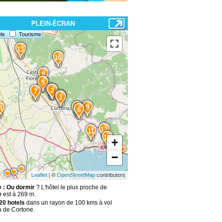
PLEIN-ÉCRAN
ls
Tourisme
13
10
8
5
3
2
7
1
9
4
4
6
12
11
15
+
−
Leaflet
| ©
OpenStreetMap
contributors
 : Ou dormir
? L'hôtel le plus proche de
e
est à 269 m.
20 hotels
dans un rayon de 100 kms à vol
u de Cortone.