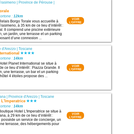
Trasimeno
|
Province de Pérouse
|
orale
ortone :
12km
VOIR
Relais Borgo Torale vous accueille à
L'OFFRE
rasimeno, à 35 km de ce lieu d’intérêt :
l. Il comprend une piscine extérieure
, un jardin, une terrasse et un parking
sposant d’une connexion ...
e d'Arezzo
|
Toscane
ternational
ortone :
14km
otel Planet International se situe à
VOIR
e ce lieu d’intérêt : Piazza Grande. Il
L'OFFRE
n, une terrasse, un bar et un parking
 hôtel 4 étoiles propose des ...
iana
|
Province d'Arezzo
|
Toscane
 L'Imperatrice
ortone :
14km
Boutique Hotel L'Imperatrice se situe à
VOIR
na, à 29 km de ce lieu d’intérêt :
L'OFFRE
l possède un service de concierge, un
ne terrasse, des hébergements pour