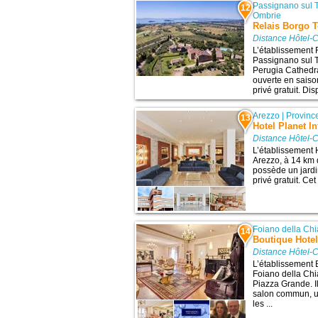
Passignano sul 
12
Ombrie
Relais Borgo T
Distance Hôtel-C
L’établissement 
Passignano sul T
Perugia Cathedra
ouverte en saison
privé gratuit. Di
Arezzo
|
Provinc
13
Hotel Planet In
Distance Hôtel-C
L’établissement H
Arezzo, à 14 km d
possède un jardi
privé gratuit. Cet
Foiano della Ch
14
Boutique Hotel
Distance Hôtel-C
L’établissement 
Foiano della Chia
Piazza Grande. I
salon commun, u
les ...