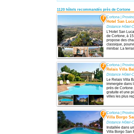
1120 hôtels recommandés près de Cortone
Cortona
|
Provin
1
Hotel San Luc
Distance Hôtel-C
L'Hotel San Luca 
de Cortone, à 15
propose des cham
classique, pourvu
minibar. La terra
Cortona
|
Provin
2
Relais Villa Ba
Distance Hôtel-C
Le Relais Villa Ba
immergée dans la
près de Cortone.
gratuite et une p
villes les plus r
Cortona
|
Provin
3
Villa Borgo Sa
Distance Hôtel-C
Installée dans u
Villa Borgo San P