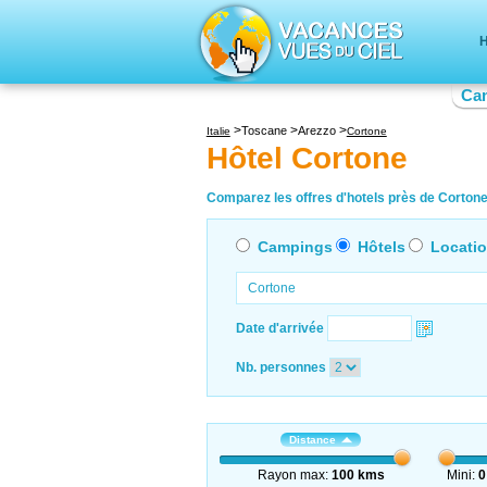
H
Ca
Toscane
Arezzo
Italie
Cortone
Hôtel Cortone
Comparez les offres d'hotels près de Cortone 
Campings
Hôtels
Locati
Date d'arrivée
Nb. personnes
Distance
Rayon max:
100 kms
Mini:
0