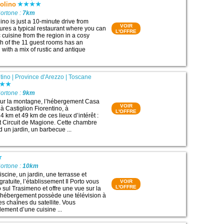
olino
ortone :
7km
no is just a 10-minute drive from
VOIR
ures a typical restaurant where you can
L'OFFRE
 cuisine from the region in a cosy
h of the 11 guest rooms has an
 with a mix of rustic and antique
tino
|
Province d'Arezzo
|
Toscane
ortone :
9km
sur la montagne, l’hébergement Casa
VOIR
 à Castiglion Fiorentino, à
L'OFFRE
 km et 49 km de ces lieux d’intérêt :
 Circuit de Magione. Cette chambre
 un jardin, un barbecue ...
ortone :
10km
scine, un jardin, une terrasse et
ratuite, l’établissement Il Porto vous
VOIR
L'OFFRE
 sul Trasimeno et offre une vue sur la
 hébergement possède une télévision à
es chaînes du satellite. Vous
lement d’une cuisine ...