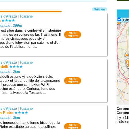
Suivant
ce d'Arezzo
|
Toscane
Hôte
a
ortone :
300m
est situé dans le centre-ville historique
VOIR
 minutes en voiture du lac Trasimène. Il
L'OFFRE
bres climatisées et de style
es d'une télévision par satellite et d'un
sse de l'établissement ...
ce d'Arezzo
|
Toscane
1
ldelli
ortone :
2km
ldelli est une villa du Xviie siècle,
VOIR
 paix et la tranquillité de la campagne
L'OFFRE
 Il propose une connexion Wi-Fi
iscine extérieure. Cortona, l'une des
eprésentatives de la Toscane ...
ce d'Arezzo
|
Toscane
Cortone
n Pietro
Corton
ortone :
3km
Il y a
11
d'oisea
ne impressionnante ferme historique, la
VOIR
ietro est située au cœur de collines
L'OFFRE