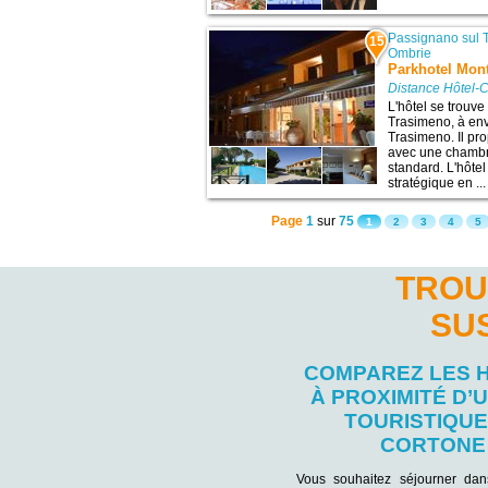
Passignano sul 
15
Ombrie
Parkhotel Mon
Distance Hôtel-C
L'hôtel se trouve
Trasimeno, à env
Trasimeno. Il pr
avec une chambr
standard. L'hôte
stratégique en ...
Page
1
sur
75
1
2
3
4
5
TROU
SU
COMPAREZ LES 
À PROXIMITÉ D’U
TOURISTIQUE
CORTONE
Vous souhaitez séjourner da