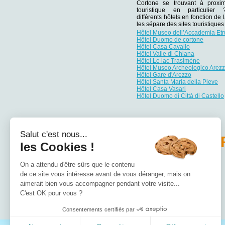
Cortone se trouvant à proxim
touristique en particulie
différents hôtels en fonction de 
les sépare des sites touristiqu
Hôtel Museo dell’Accademia Et
Hôtel Duomo de cortone
Hôtel Casa Cavallo
Hôtel Valle di Chiana
Hôtel Le lac Trasimène
Hôtel Museo Archeologico Arez
Hôtel Gare d'Arezzo
Hôtel Santa Maria della Pieve
Hôtel Casa Vasari
Hôtel Duomo di Città di Castello
Salut c'est nous...
PA
les Cookies !
Hôtel Abruzzes
On a attendu d'être sûrs que le contenu
Hôtel Basilicate
de ce site vous intéresse avant de vous déranger, mais on
Hôtel Calabre
Hôtel Campanie
aimerait bien vous accompagner pendant votre visite...
Hôtel Émilie-Romagne
C'est OK pour vous ?
Hôtel Frioul-Vénétie julienne
Consentements certifiés par