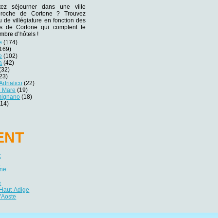
tez séjourner dans une ville
 proche de Cortone ? Trouvez
eu de villégiature en fonction des
nes de Cortone qui comptent le
mbre d’hôtels !
e
(174)
169)
e
(102)
a
(42)
(32)
23)
Adriatico
(22)
e Mare
(19)
mignano
(18)
14)
ENT
t
s
gne
e
-Haut-Adige
d'Aoste