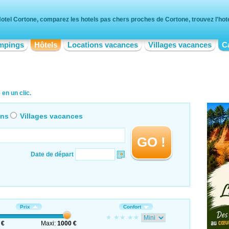
otel Cortone, comparez les hotels pas chers proches de Cortone, trouvez l'hote
mpings
Hôtels
Locations vacances
Villages vacances
C
en un clic.
ons
Villages vacances
GO !
Date de départ
Prix
Confort
 €
Maxi:
1000 €