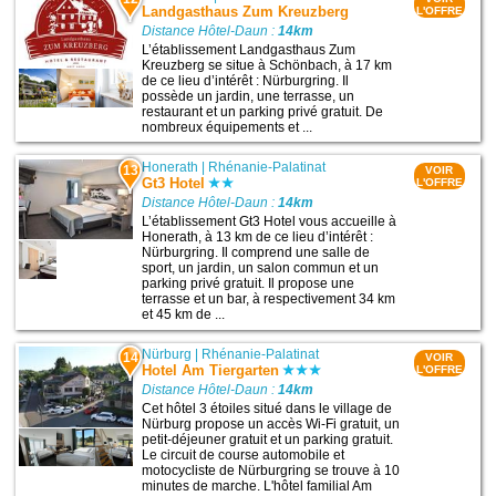
Landgasthaus Zum Kreuzberg
L'OFFRE
Distance Hôtel-Daun :
14km
L’établissement Landgasthaus Zum
Kreuzberg se situe à Schönbach, à 17 km
de ce lieu d’intérêt : Nürburgring. Il
possède un jardin, une terrasse, un
restaurant et un parking privé gratuit. De
nombreux équipements et ...
Honerath
|
Rhénanie-Palatinat
13
VOIR
Gt3 Hotel
L'OFFRE
Distance Hôtel-Daun :
14km
L’établissement Gt3 Hotel vous accueille à
Honerath, à 13 km de ce lieu d’intérêt :
Nürburgring. Il comprend une salle de
sport, un jardin, un salon commun et un
parking privé gratuit. Il propose une
terrasse et un bar, à respectivement 34 km
et 45 km de ...
Nürburg
|
Rhénanie-Palatinat
14
VOIR
Hotel Am Tiergarten
L'OFFRE
Distance Hôtel-Daun :
14km
Cet hôtel 3 étoiles situé dans le village de
Nürburg propose un accès Wi-Fi gratuit, un
petit-déjeuner gratuit et un parking gratuit.
Le circuit de course automobile et
motocycliste de Nürburgring se trouve à 10
minutes de marche. L'hôtel familial Am