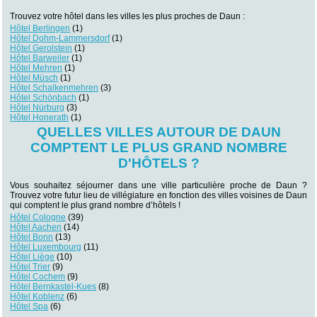
Trouvez votre hôtel dans les villes les plus proches de Daun :
Hôtel Berlingen
(1)
Hôtel Dohm-Lammersdorf
(1)
Hôtel Gerolstein
(1)
Hôtel Barweiler
(1)
Hôtel Mehren
(1)
Hôtel Müsch
(1)
Hôtel Schalkenmehren
(3)
Hôtel Schönbach
(1)
Hôtel Nürburg
(3)
Hôtel Honerath
(1)
QUELLES VILLES AUTOUR DE DAUN
COMPTENT LE PLUS GRAND NOMBRE
D'HÔTELS ?
Vous souhaitez séjourner dans une ville particulière proche de Daun ?
Trouvez votre futur lieu de villégiature en fonction des villes voisines de Daun
qui comptent le plus grand nombre d’hôtels !
Hôtel Cologne
(39)
Hôtel Aachen
(14)
Hôtel Bonn
(13)
Hôtel Luxembourg
(11)
Hôtel Liège
(10)
Hôtel Trier
(9)
Hôtel Cochem
(9)
Hôtel Bernkastel-Kues
(8)
Hôtel Koblenz
(6)
Hôtel Spa
(6)