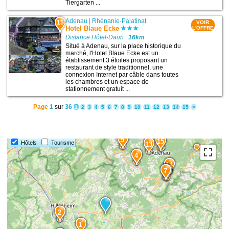
Tiergarten ...
Adenau
|
Rhénanie-Palatinat
15
VOIR
Hotel Blaue Ecke
L'OFFRE
Distance Hôtel-Daun :
16km
Situé à Adenau, sur la place historique du
marché, l'Hotel Blaue Ecke est un
établissement 3 étoiles proposant un
restaurant de style traditionnel, une
connexion Internet par câble dans toutes
les chambres et un espace de
stationnement gratuit ...
Page
1
sur
36
1
2
3
4
5
6
7
8
9
10
11
12
13
14
15
>
5
15
Hôtels
Tourisme
13
4
14
7
9
2
1