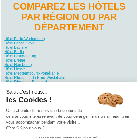
COMPAREZ LES HÔTELS
PAR RÉGION OU PAR
DÉPARTEMENT
Hôtel Bade-Wurtemberg
Hôtel Basse-Saxe
Hôtel Bavière
Hôtel Berlin
Hôtel Brandebourg
Hôtel Brême
Hôtel Hambourg
Hôtel Hesse
Hôtel Mecklembourg-Poméranie
Hôtel Rhénanie du Nord-Westphalie
Hôtel Rhénanie-Palatinat
Hôtel Sarre
Hôtel Saxe
Salut c'est nous...
Hôtel Saxe-Anhalt
les Cookies !
Hôtel Schleswig-Holstein
Hôtel Thuringe
On a attendu d'être sûrs que le contenu de
Qui sommes nous ?
|
Contactez-nous
|
Nos partenaires
ce site vous intéresse avant de vous déranger, mais on aimerait bien
vous accompagner pendant votre visite...
Campings
Hôtels
Locations vacances
Villages vacances
Guides
C'est OK pour vous ?
©2021 Vacances Vues du Ciel
0.357
Consentements certifiés par