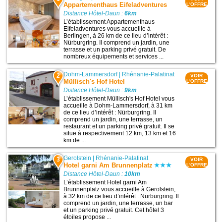
Appartementhaus Eifeladventures
L'OFFRE
Distance Hôtel-Daun :
6km
L’établissement Appartementhaus
Eifeladventures vous accueille à
Berlingen, à 26 km de ce lieu d’intérêt :
Nürburgring. Il comprend un jardin, une
terrasse et un parking privé gratuit. De
nombreux équipements et services ...
Dohm-Lammersdorf
|
Rhénanie-Palatinat
2
VOIR
Müllisch's Hof Hotel
L'OFFRE
Distance Hôtel-Daun :
9km
L’établissement Müllisch's Hof Hotel vous
accueille à Dohm-Lammersdorf, à 31 km
de ce lieu d’intérêt : Nürburgring. Il
comprend un jardin, une terrasse, un
restaurant et un parking privé gratuit. Il se
situe à respectivement 12 km, 13 km et 16
km de ...
Gerolstein
|
Rhénanie-Palatinat
3
VOIR
Hotel garni Am Brunnenplatz
L'OFFRE
Distance Hôtel-Daun :
10km
L’établissement Hotel garni Am
Brunnenplatz vous accueille à Gerolstein,
à 32 km de ce lieu d’intérêt : Nürburgring. Il
comprend un jardin, une terrasse, un bar
et un parking privé gratuit. Cet hôtel 3
étoiles propose ...