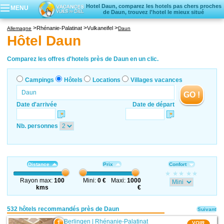
Hotel Daun, comparez les hotels pas chers proches
MENU
de Daun, trouvez l'hotel le mieux situé
Campings
Rhénanie-Palatinat
Vulkaneifel
Allemagne
Daun
Hôtels
Hôtel Daun
Locations vacances
Villages vacances
Comparez les offres d'hotels près de Daun en un clic.
Campings
Hôtels
Locations
Villages vacances
GO !
Date d'arrivée
Date de départ
Nb. personnes
Distance
Prix
Confort
Rayon max:
100
Mini:
0 €
Maxi:
1000
kms
€
532 hôtels recommandés près de Daun
Suivant
Berlingen
|
Rhénanie-Palatinat
1
VOIR