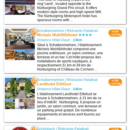
ring°carré’, located opposite to the
Nürburgring Grand Prix circuit. It offers
modern-style rooms and high-speed Wifi.
The Nürburgring Motorsport Hotel has
spacious rooms with ...
Schalkenmehren
|
Rhénanie-Palatinat
10
VOIR
Michels Wohlfühlhotel
L'OFFRE
Distance Hôtel-Daun :
13km
Situé à Schalkenmehren, l’établissement
Michels Wohlfühlhotel comprend une
piscine extérieure, un salon commun, une
terrasse et un bar. Cet hôtel propose des
installations de sports nautiques, à
respectivement 31 km et 39 km de :
Nürburgring et Château de Cochem ...
Schalkenmehren
|
Rhénanie-Palatinat
11
VOIR
Landhotel Eifellust
L'OFFRE
Distance Hôtel-Daun :
14km
L’établissement Landhotel Eifellust se
trouve à Schalkenmehren, à 31 km de ce
lieu d’intérêt : Nürburgring. Il propose un
jardin, un salon commun, une terrasse et
un parking privé gratuit. De nombreux
équipements et services sont fournis sur
place ...
Schönbach
|
Rhénanie-Palatinat
12
VOIR