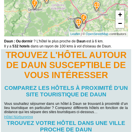
3
12
+
6
8
−
10
11
Leaflet
| ©
OpenStreetMap
contributors
Daun : Ou dormir
? L'hôtel le plus proche de
Daun
est à 6 km.
Il y a
532 hotels
dans un rayon de 100 kms à vol d'oiseau de Daun.
TROUVEZ L'HÔTEL AUTOUR
DE DAUN SUSCEPTIBLE DE
VOUS INTÉRESSER
COMPAREZ LES HÔTELS À PROXIMITÉ D’UN
SITE TOURISTIQUE DE DAUN
Vous souhaitez séjourner dans un hôtel à Daun se trouvant à proximité d’un
lieu touristique en particulier ? Comparez différents hôtels en fonction de la
distance qui les sépare des sites touristiques ci-dessous…
Hôtel Nürburgring
TROUVEZ VOTRE HÔTEL DANS UNE VILLE
PROCHE DE DAUN