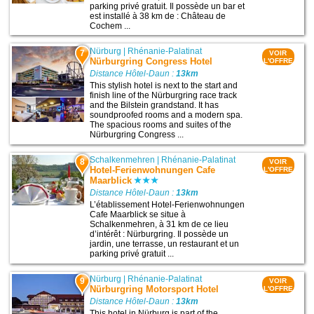
parking privé gratuit. Il possède un bar et
est installé à 38 km de : Château de
Cochem ...
Nürburg
|
Rhénanie-Palatinat
7
VOIR
Nürburgring Congress Hotel
L'OFFRE
Distance Hôtel-Daun :
13km
This stylish hotel is next to the start and
finish line of the Nürburgring race track
and the Bilstein grandstand. It has
soundproofed rooms and a modern spa.
The spacious rooms and suites of the
Nürburgring Congress ...
Schalkenmehren
|
Rhénanie-Palatinat
8
VOIR
Hotel-Ferienwohnungen Cafe
L'OFFRE
Maarblick
Distance Hôtel-Daun :
13km
L’établissement Hotel-Ferienwohnungen
Cafe Maarblick se situe à
Schalkenmehren, à 31 km de ce lieu
d’intérêt : Nürburgring. Il possède un
jardin, une terrasse, un restaurant et un
parking privé gratuit ...
Nürburg
|
Rhénanie-Palatinat
9
VOIR
Nürburgring Motorsport Hotel
L'OFFRE
Distance Hôtel-Daun :
13km
This hotel in Nürburg is part of the