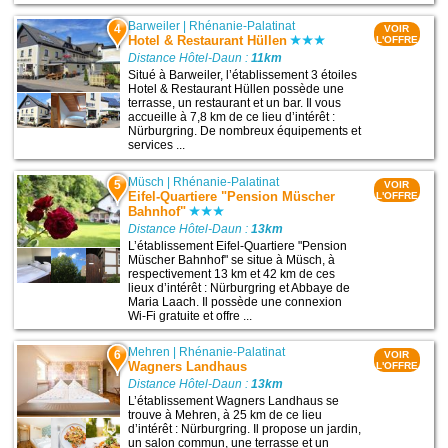
Barweiler
|
Rhénanie-Palatinat
4
VOIR
Hotel & Restaurant Hüllen
L'OFFRE
Distance Hôtel-Daun :
11km
Situé à Barweiler, l’établissement 3 étoiles
Hotel & Restaurant Hüllen possède une
terrasse, un restaurant et un bar. Il vous
accueille à 7,8 km de ce lieu d’intérêt :
Nürburgring. De nombreux équipements et
services ...
Müsch
|
Rhénanie-Palatinat
5
VOIR
Eifel-Quartiere "Pension Müscher
L'OFFRE
Bahnhof"
Distance Hôtel-Daun :
13km
L’établissement Eifel-Quartiere "Pension
Müscher Bahnhof" se situe à Müsch, à
respectivement 13 km et 42 km de ces
lieux d’intérêt : Nürburgring et Abbaye de
Maria Laach. Il possède une connexion
Wi-Fi gratuite et offre ...
Mehren
|
Rhénanie-Palatinat
6
VOIR
Wagners Landhaus
L'OFFRE
Distance Hôtel-Daun :
13km
L’établissement Wagners Landhaus se
trouve à Mehren, à 25 km de ce lieu
d’intérêt : Nürburgring. Il propose un jardin,
un salon commun, une terrasse et un