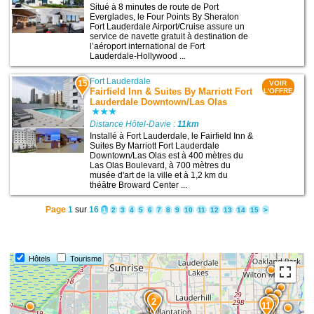
Situé à 8 minutes de route de Port
Everglades, le Four Points By Sheraton
Fort Lauderdale Airport/Cruise assure un
service de navette gratuit à destination de
l’aéroport international de Fort
Lauderdale-Hollywood ...
Fort Lauderdale
15
VOIR
Fairfield Inn & Suites By Marriott Fort
L'OFFRE
Lauderdale Downtown/Las Olas
Distance Hôtel-Davie :
11km
Installé à Fort Lauderdale, le Fairfield Inn &
Suites By Marriott Fort Lauderdale
Downtown/Las Olas est à 400 mètres du
Las Olas Boulevard, à 700 mètres du
musée d'art de la ville et à 1,2 km du
théâtre Broward Center ...
Page
1
sur
16
1
2
3
4
5
6
7
8
9
10
11
12
13
14
15
>
Hôtels
Tourisme
3
2
15
11