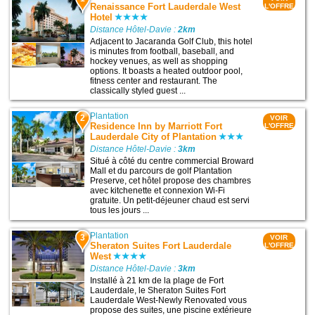
Renaissance Fort Lauderdale West
L'OFFRE
Hotel
Distance Hôtel-Davie :
2km
Adjacent to Jacaranda Golf Club, this hotel
is minutes from football, baseball, and
hockey venues, as well as shopping
options. It boasts a heated outdoor pool,
fitness center and restaurant. The
classically styled guest ...
Plantation
2
VOIR
Residence Inn by Marriott Fort
L'OFFRE
Lauderdale City of Plantation
Distance Hôtel-Davie :
3km
Situé à côté du centre commercial Broward
Mall et du parcours de golf Plantation
Preserve, cet hôtel propose des chambres
avec kitchenette et connexion Wi-Fi
gratuite. Un petit-déjeuner chaud est servi
tous les jours ...
Plantation
3
VOIR
Sheraton Suites Fort Lauderdale
L'OFFRE
West
Distance Hôtel-Davie :
3km
Installé à 21 km de la plage de Fort
Lauderdale, le Sheraton Suites Fort
Lauderdale West-Newly Renovated vous
propose des suites, une piscine extérieure