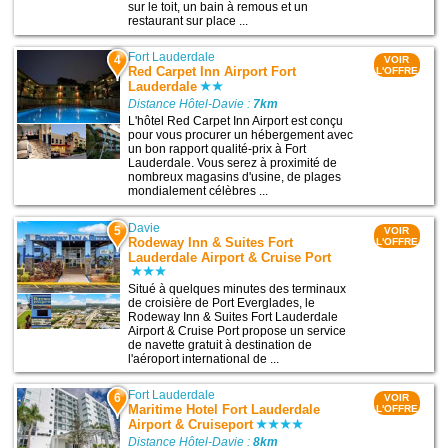
sur le toit, un bain à remous et un
restaurant sur place ...
Fort Lauderdale
4
VOIR
Red Carpet Inn Airport Fort
L'OFFRE
Lauderdale
Distance Hôtel-Davie :
7km
L'hôtel Red Carpet Inn Airport est conçu
pour vous procurer un hébergement avec
un bon rapport qualité-prix à Fort
Lauderdale. Vous serez à proximité de
nombreux magasins d'usine, de plages
mondialement célèbres ...
Davie
5
VOIR
Rodeway Inn & Suites Fort
L'OFFRE
Lauderdale Airport & Cruise Port
Situé à quelques minutes des terminaux
de croisière de Port Everglades, le
Rodeway Inn & Suites Fort Lauderdale
Airport & Cruise Port propose un service
de navette gratuit à destination de
l'aéroport international de ...
Fort Lauderdale
6
VOIR
Maritime Hotel Fort Lauderdale
L'OFFRE
Airport & Cruiseport
Distance Hôtel-Davie :
8km