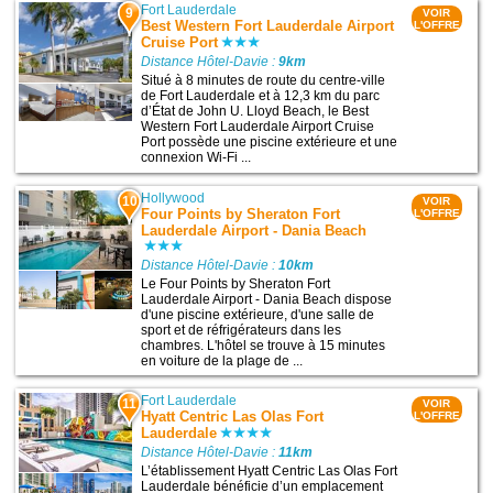
Fort Lauderdale
9
VOIR
Best Western Fort Lauderdale Airport
L'OFFRE
Cruise Port
Distance Hôtel-Davie :
9km
Situé à 8 minutes de route du centre-ville
de Fort Lauderdale et à 12,3 km du parc
d’État de John U. Lloyd Beach, le Best
Western Fort Lauderdale Airport Cruise
Port possède une piscine extérieure et une
connexion Wi-Fi ...
Hollywood
10
VOIR
Four Points by Sheraton Fort
L'OFFRE
Lauderdale Airport - Dania Beach
Distance Hôtel-Davie :
10km
Le Four Points by Sheraton Fort
Lauderdale Airport - Dania Beach dispose
d'une piscine extérieure, d'une salle de
sport et de réfrigérateurs dans les
chambres. L'hôtel se trouve à 15 minutes
en voiture de la plage de ...
Fort Lauderdale
11
VOIR
Hyatt Centric Las Olas Fort
L'OFFRE
Lauderdale
Distance Hôtel-Davie :
11km
L’établissement Hyatt Centric Las Olas Fort
Lauderdale bénéficie d’un emplacement