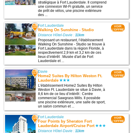
stratégique à Fort Lauderdale. Il comprend
une connexion Wi-Fi gratuite, un service
de prêt de vélos, une piscine extérieure
des ...
Fort Lauderdale
12
VOIR
Walking On Sunshine - Studio
L'OFFRE
Distance Hôtel-Davie :
11km
Proposant un restaurant, l’établissement
Walking On Sunshine - Studio se trouve à
Fort Lauderdale dans la région Floride, à
respectivement 2,9 km et 3,2 km de ces
lieux d’intérêt : Musée d'art de Fort
Lauderdale et ...
Davie
13
VOIR
Home2 Suites By Hilton Weston Ft.
L'OFFRE
Lauderdale
L’établissement Home2 Suites By Hilton
Weston Ft. Lauderdale se situe à Davie, à
8,6 km de ce lieu d’intérêt : Centre
commercial Sawgrass Mills. Il possède
une piscine extérieure, une salle de sport,
un salon commun et ...
Fort Lauderdale
14
VOIR
Four Points by Sheraton Fort
L'OFFRE
Lauderdale Airport/Cruise Port
Distance Hôtel-Davie :
11km