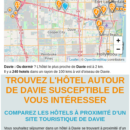
1
13
14
12
9
6
4
5
7
8
10
+
−
Leaflet
| ©
OpenStreetMap
contributors
Davie : Ou dormir
? L'hôtel le plus proche de
Davie
est à 2 km.
Il y a
240 hotels
dans un rayon de 100 kms à vol d'oiseau de Davie.
TROUVEZ L'HÔTEL AUTOUR
DE DAVIE SUSCEPTIBLE DE
VOUS INTÉRESSER
COMPAREZ LES HÔTELS À PROXIMITÉ D’UN
SITE TOURISTIQUE DE DAVIE
Vous souhaitez séjourner dans un hôtel à Davie se trouvant à proximité d’un