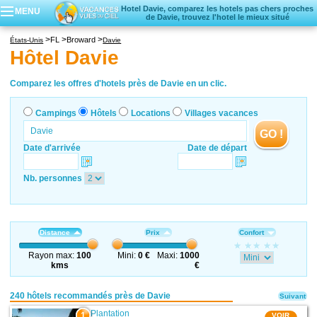
Hotel Davie, comparez les hotels pas chers proches
MENU
de Davie, trouvez l'hotel le mieux situé
Campings
FL
Broward
États-Unis
Davie
Hôtels
Hôtel Davie
Locations vacances
Villages vacances
Comparez les offres d'hotels près de Davie en un clic.
Campings
Hôtels
Locations
Villages vacances
GO !
Date d'arrivée
Date de départ
Nb. personnes
Distance
Prix
Confort
Rayon max:
100
Mini:
0 €
Maxi:
1000
kms
€
240 hôtels recommandés près de Davie
Suivant
Plantation
1
VOIR