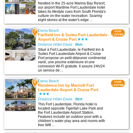
Nestled in the 25-acre Marina Bay Resort,
our airport Maritime Fort Lauderdale hotel
takes its lifestyle cues from South Florida's
culture on-the-water recreation. Soaring
eight stories at the water's edge ...
Dania Beach
7
VOIR
Fairfield Inn & Suites Fort Lauderdale
L'OFFRE
Airport & Cruise Port
Distance Hôtel-Davie :
9km
Situé à Fort Lauderdale, le Fairfield Inn &
Suites Fort Lauderdale Airport & Cruise
Port propose un petit-déjeuner continental
varié, une piscine extérieure et une
connexion Wi-Fi gratuite. Il assure 24h/24
un service de ...
Dania Beach
8
VOIR
Residence Inn by Marriott Fort
L'OFFRE
Lauderdale Airport & Cruise Port
Distance Hôtel-Davie :
9km
This Fort Lauderdale, Florida hotel is
located opposite Tigertail Lake Park and
the Fort Lauderdale Airport Station.
Features include an outdoor pool with a
children’s water play area and rooms with
free Wifi ...