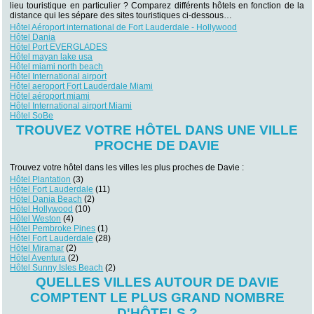
lieu touristique en particulier ? Comparez différents hôtels en fonction de la
distance qui les sépare des sites touristiques ci-dessous…
Hôtel Aéroport international de Fort Lauderdale - Hollywood
Hôtel Dania
Hôtel Port EVERGLADES
Hôtel mayan lake usa
Hôtel miami north beach
Hôtel International airport
Hôtel aeroport Fort Lauderdale Miami
Hôtel aéroport miami
Hôtel International airport Miami
Hôtel SoBe
TROUVEZ VOTRE HÔTEL DANS UNE VILLE
PROCHE DE DAVIE
Trouvez votre hôtel dans les villes les plus proches de Davie :
Hôtel Plantation
(3)
Hôtel Fort Lauderdale
(11)
Hôtel Dania Beach
(2)
Hôtel Hollywood
(10)
Hôtel Weston
(4)
Hôtel Pembroke Pines
(1)
Hôtel Fort Lauderdale
(28)
Hôtel Miramar
(2)
Hôtel Aventura
(2)
Hôtel Sunny Isles Beach
(2)
QUELLES VILLES AUTOUR DE DAVIE
COMPTENT LE PLUS GRAND NOMBRE
D'HÔTELS ?