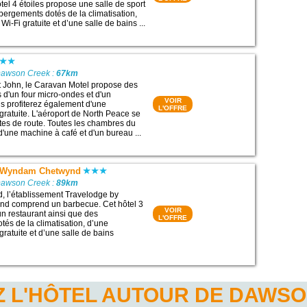
tel 4 étoiles propose une salle de sport
bergements dotés de la climatisation,
i-Fi gratuite et d’une salle de bains ...
Dawson Creek :
67km
nt John, le Caravan Motel propose des
d'un four micro-ondes et d'un
VOIR
us profiterez également d'une
L'OFFRE
gratuite. L'aéroport de North Peace se
tes de route. Toutes les chambres du
d'une machine à café et d'un bureau ...
y Wyndam Chetwynd
Dawson Creek :
89km
, l’établissement Travelodge by
d comprend un barbecue. Cet hôtel 3
VOIR
un restaurant ainsi que des
L'OFFRE
és de la climatisation, d’une
ratuite et d’une salle de bains
 L'HÔTEL AUTOUR DE DAWS