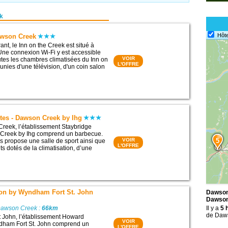
k
Hôte
awson Creek
ant, le Inn on the Creek est situé à
ne connexion Wi-Fi y est accessible
VOIR
utes les chambres climatisées du Inn on
L'OFFRE
unies d'une télévision, d'un coin salon
tes - Dawson Creek by Ihg
reek, l’établissement Staybridge
 Creek by Ihg comprend un barbecue.
VOIR
5
es propose une salle de sport ainsi que
L'OFFRE
 dotés de la climatisation, d’une
on by Wyndham Fort St. John
Dawson
Dawson
Dawson Creek :
66km
Il y a
5 
de Daw
nt John, l’établissement Howard
VOIR
ham Fort St. John comprend un
L'OFFRE