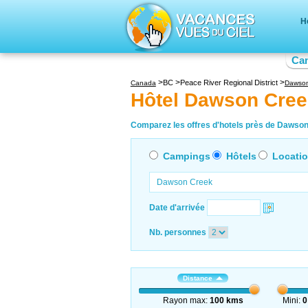
H
Ca
BC
Peace River Regional District
Canada
Dawson
Hôtel Dawson Cree
Comparez les offres d'hotels près de Dawson 
Campings
Hôtels
Locati
Date d'arrivée
Nb. personnes
Distance
Rayon max:
100 kms
Mini:
0