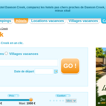
otel Dawson Creek, comparez les hotels pas chers proches de Dawson Creek, tr
mieux situé
mpings
Hôtels
Locations vacances
Villages vacances
C
 Creek
k
Creek en un clic.
ons
Villages vacances
GO !
Date de départ
Prix
Confort
 €
Maxi:
1000 €