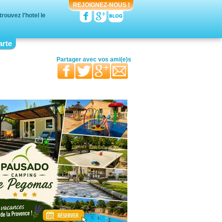
REJOIGNEZ-NOUS !
ouvez l'hotel le
arte
votre moitié
vos proches
votre famille
Partager avec
vos ami(e)s