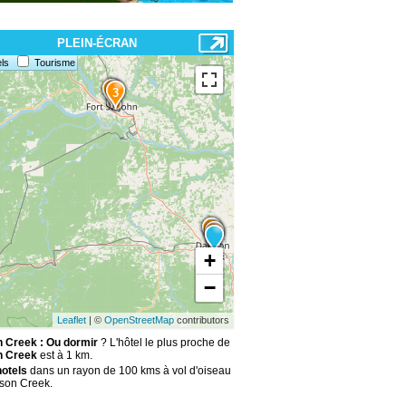
PLEIN-ÉCRAN
ls
Tourisme
4
3
2
1
+
−
Leaflet
| ©
OpenStreetMap
contributors
 Creek : Ou dormir
? L'hôtel le plus proche de
 Creek
est à 1 km.
hotels
dans un rayon de 100 kms à vol d'oiseau
son Creek.