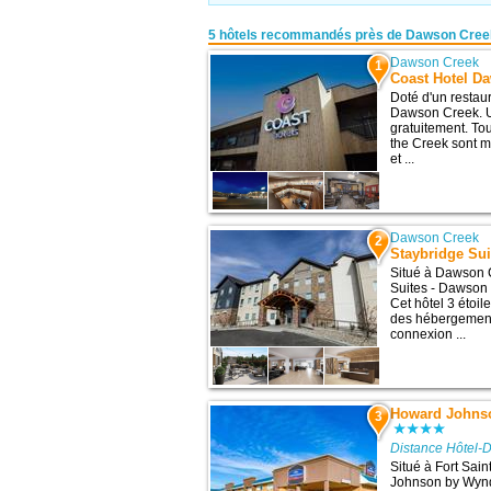
5 hôtels recommandés près de Dawson Cree
Dawson Creek
1
Coast Hotel D
Doté d'un restaur
Dawson Creek. U
gratuitement. To
the Creek sont m
et ...
Dawson Creek
2
Staybridge Sui
Situé à Dawson C
Suites - Dawson
Cet hôtel 3 étoil
des hébergements
connexion ...
Howard Johns
3
Distance Hôtel-
Situé à Fort Sai
Johnson by Wynd