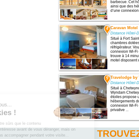
barbecue. Cet hô
ainsi que des hé
d’une connexion W
Caravan Motel
4
Distance Hôtel-
Situé à Fort Sai
chambres dotées 
réfrigérateur. Vo
connexion Wi-Fi 
trouve à 14 minu
motel disposent 
Travelodge b
5
Distance Hôtel-
Situé à Chetwynd
Wyndam Chetwyn
étoiles propose 
hébergements dot
Salut c'est nous...
connexion Wi-Fi g
privative ...
les Cookies !
On a attendu d'être sûrs que le contenu
de ce site vous intéresse avant de vous déranger, mais on
TROUVEZ
aimerait bien vous accompagner pendant votre visite...