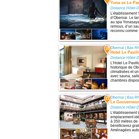
Yona ex Le Par
Distance Hôtel-D
L’établissement 
d’Obernai. Le ta
au spa Yonasaya,
remous, d’un sa
reconnu comme le
Obernai
|
Bas-Rh
10
Hotel Le Pavil
Distance Hôtel-D
L'Hotel Le Pavill
historique de Ob
climatisées et u
avec sauna, sall
chambres disposen
Obernai
|
Bas-Rh
11
Le Gouverneur
Distance Hôtel-D
L'établissement 
emplacement idéa
à 350 mètres de l
bénéficierez gra
Aménagées autour