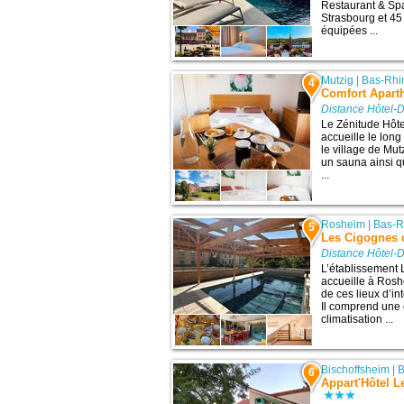
Restaurant & Sp
Strasbourg et 4
équipées ...
Mutzig
|
Bas-Rhi
4
Comfort Aparth
Distance Hôtel-D
Le Zénitude Hôt
accueille le lon
le village de Mut
un sauna ainsi 
...
Rosheim
|
Bas-R
5
Les Cigognes
Distance Hôtel-D
L’établissement
accueille à Rosh
de ces lieux d’in
Il comprend une 
climatisation ...
Bischoffsheim
|
B
6
Appart'Hôtel L