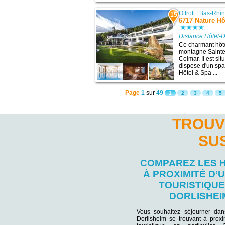
Ottrott
|
Bas-Rhi
15
6717 Nature Hô
Distance Hôtel-D
Ce charmant hôtel
montagne Sainte-
Colmar. Il est si
dispose d'un spa
Hôtel & Spa ...
Page
1
sur
49
1
2
3
4
5
TROUV
SU
COMPAREZ LES 
À PROXIMITÉ D’U
TOURISTIQUE
DORLISHEI
Vous souhaitez séjourner da
Dorlisheim se trouvant à proxi