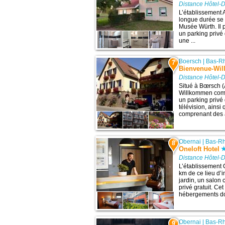
Distance Hôtel-D
L’établissement 
longue durée se t
Musée Würth. Il 
un parking priv
une ...
Boersch
|
Bas-R
7
Bienvenue-Wi
Distance Hôtel-D
Situé à Bœrsch (
Willkommen comp
un parking privé 
télévision, ainsi
comprenant des art
Obernai
|
Bas-Rh
8
Oneloft Hotel
Distance Hôtel-D
L’établissement O
km de ce lieu d’i
jardin, un salon
privé gratuit. Ce
hébergements doté
Obernai
|
Bas-Rh
9