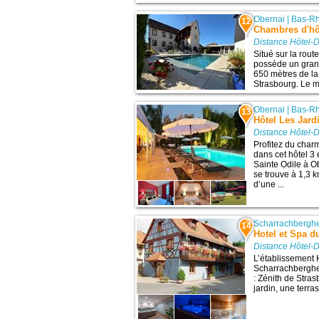
Obernai
|
Bas-Rh
12
Chambres d'hôt
Distance Hôtel-D
Situé sur la rout
possède un gran
650 mètres de la
Strasbourg. Le m
Obernai
|
Bas-Rh
13
Hôtel Les Jard
Distance Hôtel-D
Profitez du char
dans cet hôtel 3 
Sainte Odile à O
se trouve à 1,3 
d’une ...
Scharrachberghe
14
Hotel et Spa d
Distance Hôtel-D
L’établissement 
Scharrachberghei
: Zénith de Stras
jardin, une terras