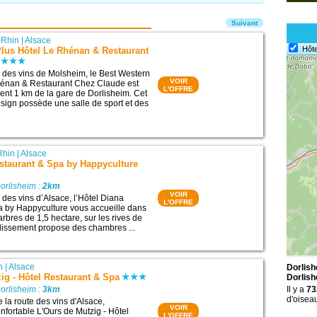
Suivant
-Rhin
|
Alsace
Hôte
Plus Hôtel Le Rhénan & Restaurant
te des vins de Molsheim, le Best Western
VOIR
hénan & Restaurant Chez Claude est
L'OFFRE
ment 1 km de la gare de Dorlisheim. Cet
sign possède une salle de sport et des
Rhin
|
Alsace
staurant & Spa by Happyculture
orlisheim :
2km
VOIR
e des vins d’Alsace, l’Hôtel Diana
L'OFFRE
a by Happyculture vous accueille dans
rbres de 1,5 hectare, sur les rives de
blissement propose des chambres ...
n
|
Alsace
Dorlish
ig - Hôtel Restaurant & Spa
Dorlish
orlisheim :
3km
Il y a
73
d'oisea
 la route des vins d'Alsace,
VOIR
confortable L'Ours de Mutzig - Hôtel
L'OFFRE