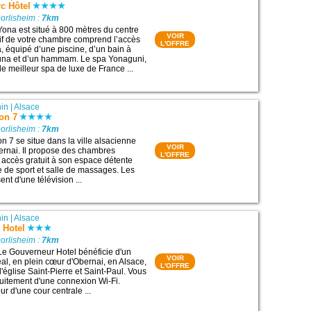
c Hôtel
orlisheim :
7km
Yona est situé à 800 mètres du centre
VOIR
rif de votre chambre comprend l’accès
L'OFFRE
 équipé d’une piscine, d’un bain à
una et d’un hammam. Le spa Yonaguni,
 meilleur spa de luxe de France ...
in
|
Alsace
lon 7
orlisheim :
7km
on 7 se situe dans la ville alsacienne
VOIR
ernai. Il propose des chambres
L'OFFRE
n accès gratuit à son espace détente
e de sport et salle de massages. Les
t d'une télévision ...
in
|
Alsace
 Hotel
orlisheim :
7km
Le Gouverneur Hotel bénéficie d'un
VOIR
l, en plein cœur d'Obernai, en Alsace,
L'OFFRE
'église Saint-Pierre et Saint-Paul. Vous
tuitement d'une connexion Wi-Fi.
 d'une cour centrale ...