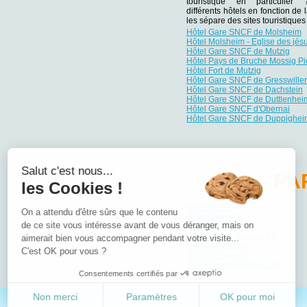
touristique en particulie
différents hôtels en fonction de 
les sépare des sites touristiqu
Hôtel Gare SNCF de Molsheim
Hôtel Molsheim - Eglise des jésu
Hôtel Gare SNCF de Mutzig
Hôtel Pays de Bruche Mossig P
Hôtel Fort de Mutzig
Hôtel Gare SNCF de Gresswiller
Hôtel Gare SNCF de Dachstein
Hôtel Gare SNCF de Duttlenhei
Hôtel Gare SNCF d'Obernai
Hôtel Gare SNCF de Duppighei
Salut c'est nous...
PA
les Cookies !
Hôtel Alsace
On a attendu d'être sûrs que le contenu
Hôtel Aquitaine
de ce site vous intéresse avant de vous déranger, mais on
Hôtel Auvergne
Hôtel Basse-Normandie
aimerait bien vous accompagner pendant votre visite...
Hôtel Bourgogne
C'est OK pour vous ?
Hôtel Bretagne
Hôtel Centre-Val de Loire
Consentements certifiés par
Non merci
Paramètres
OK pour moi