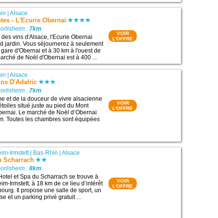
in
|
Alsace
es - L'Ecurie Obernai
orlisheim :
7km
VOIR
e des vins d'Alsace, l'Ecurie Obernai
L'OFFRE
d jardin. Vous séjournerez à seulement
 gare d'Obernai et à 30 km à l'ouest de
arché de Noël d'Obernai est à 400 ...
in
|
Alsace
ins D'Adalric
orlisheim :
7km
me et de la douceur de vivre alsacienne
VOIR
étoiles situé juste au pied du Mont
L'OFFRE
bernai. Le marché de Noël d’Obernai
km. Toutes les chambres sont équipées
im-Irmstett
|
Bas-Rhin
|
Alsace
u Scharrach
orlisheim :
8km
Hotel et Spa du Scharrach se trouve à
VOIR
m-Irmstett, à 18 km de ce lieu d’intérêt
L'OFFRE
bourg. Il propose une salle de sport, un
se et un parking privé gratuit ...