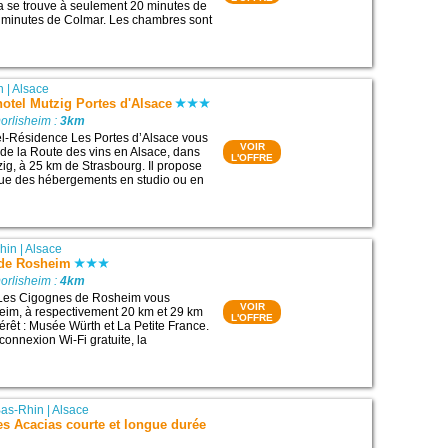
a se trouve à seulement 20 minutes de
5 minutes de Colmar. Les chambres sont
n
|
Alsace
otel Mutzig Portes d'Alsace
orlisheim :
3km
el-Résidence Les Portes d’Alsace vous
VOIR
g de la Route des vins en Alsace, dans
L'OFFRE
zig, à 25 km de Strasbourg. Il propose
que des hébergements en studio ou en
hin
|
Alsace
 de Rosheim
orlisheim :
4km
 Les Cigognes de Rosheim vous
VOIR
eim, à respectivement 20 km et 29 km
L'OFFRE
térêt : Musée Würth et La Petite France.
connexion Wi-Fi gratuite, la
as-Rhin
|
Alsace
es Acacias courte et longue durée