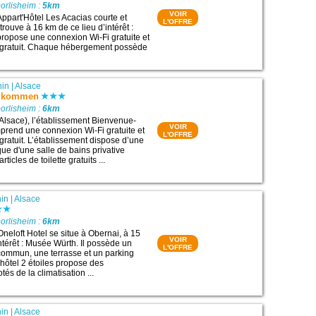
orlisheim :
5km
VOIR
Appart'Hôtel Les Acacias courte et
L'OFFRE
rouve à 16 km de ce lieu d’intérêt :
propose une connexion Wi-Fi gratuite et
é gratuit. Chaque hébergement possède
hin
|
Alsace
llkommen
orlisheim :
6km
Alsace), l’établissement Bienvenue-
VOIR
rend une connexion Wi-Fi gratuite et
L'OFFRE
gratuit. L’établissement dispose d’une
 que d'une salle de bains privative
icles de toilette gratuits ...
in
|
Alsace
orlisheim :
6km
neloft Hotel se situe à Obernai, à 15
VOIR
ntérêt : Musée Würth. Il possède un
L'OFFRE
 commun, une terrasse et un parking
t hôtel 2 étoiles propose des
s de la climatisation ...
in
|
Alsace