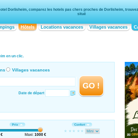
otel Dorlisheim, comparez les hotels pas chers proches de Dorlisheim, trouvez 
situé
mpings
Hôtels
Locations vacances
Villages vacances
C
im en un clic.
ons
Villages vacances
GO !
Date de départ
Prix
Confort
 €
Maxi:
1000 €