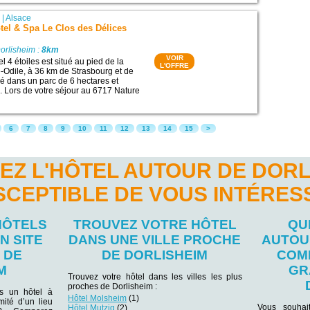
n
|
Alsace
tel & Spa Le Clos des Délices
orlisheim :
8km
VOIR
 4 étoiles est situé au pied de la
L'OFFRE
Odile, à 36 km de Strasbourg et de
tué dans un parc de 6 hectares et
. Lors de votre séjour au 6717 Nature
6
7
8
9
10
11
12
13
14
15
>
EZ L'HÔTEL AUTOUR DE DORL
SCEPTIBLE DE VOUS INTÉRES
HÔTELS
TROUVEZ VOTRE HÔTEL
QU
N SITE
DANS UNE VILLE PROCHE
AUTOU
 DE
DE DORLISHEIM
COM
M
GR
Trouvez votre hôtel dans les villes les plus
proches de Dorlisheim :
ns un hôtel à
Hôtel Molsheim
(1)
mité d’un lieu
Vous souhai
Hôtel Mutzig
(2)