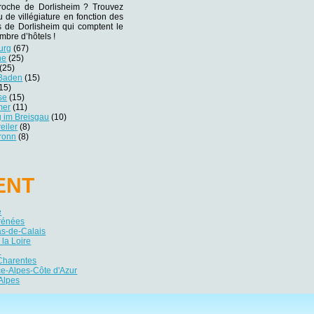
 proche de Dorlisheim ? Trouvez
eu de villégiature en fonction des
es de Dorlisheim qui comptent le
mbre d’hôtels !
urg
(67)
he
(25)
(25)
-Baden
(15)
15)
se
(15)
mer
(11)
g im Breisgau
(10)
eiler
(8)
bronn
(8)
ENT
e
yrénées
as-de-Calais
 la Loire
e
Charentes
e-Alpes-Côte d'Azur
Alpes