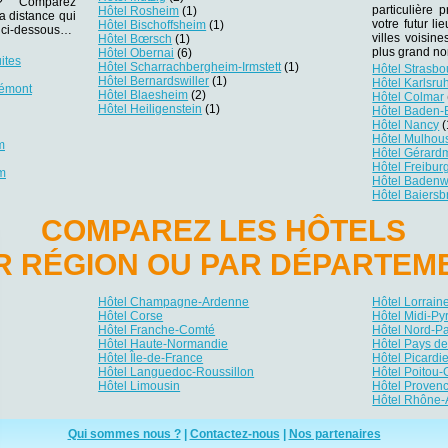
r ? Comparez
particulière
Hôtel Rosheim
(1)
la distance qui
votre futur li
Hôtel Bischoffsheim
(1)
es ci-dessous…
villes voisin
Hôtel Bœrsch
(1)
plus grand no
Hôtel Obernai
(6)
ites
Hôtel Scharrachbergheim-Irmstett
(1)
Hôtel Strasbo
Hôtel Bernardswiller
(1)
Hôtel Karlsru
iémont
Hôtel Blaesheim
(2)
Hôtel Colmar
Hôtel Heiligenstein
(1)
Hôtel Baden
Hôtel Nancy
(
Hôtel Mulhou
m
Hôtel Gérard
Hôtel Freibur
m
Hôtel Badenw
Hôtel Baiers
COMPAREZ LES HÔTELS
R RÉGION OU PAR DÉPARTEM
Hôtel Champagne-Ardenne
Hôtel Lorrain
Hôtel Corse
Hôtel Midi-P
Hôtel Franche-Comté
Hôtel Nord-P
Hôtel Haute-Normandie
Hôtel Pays de
Hôtel Île-de-France
Hôtel Picardi
Hôtel Languedoc-Roussillon
Hôtel Poitou-
Hôtel Limousin
Hôtel Provenc
Hôtel Rhône-
Qui sommes nous ?
|
Contactez-nous
|
Nos partenaires