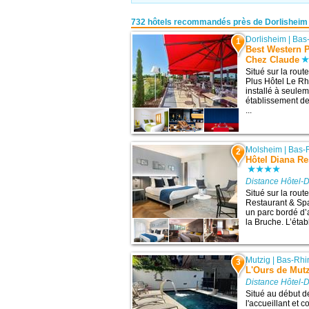
732 hôtels recommandés près de Dorlisheim
Dorlisheim
|
Bas
1
Best Western 
Chez Claude
Situé sur la rou
Plus Hôtel Le R
installé à seule
établissement de
...
Molsheim
|
Bas-
2
Hôtel Diana Re
Distance Hôtel-D
Situé sur la rout
Restaurant & Sp
un parc bordé d’a
la Bruche. L’éta
Mutzig
|
Bas-Rhi
3
L'Ours de Mutz
Distance Hôtel-D
Situé au début de
l'accueillant et 