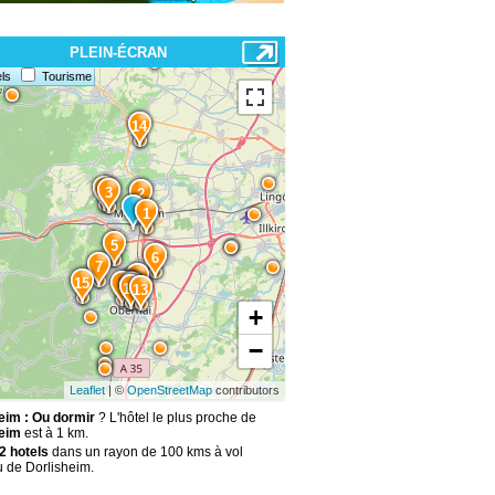
PLEIN-ÉCRAN
ls
Tourisme
14
4
3
2
1
5
6
7
8
15
9
10
11
12
13
+
−
Leaflet
| ©
OpenStreetMap
contributors
eim : Ou dormir
? L'hôtel le plus proche de
eim
est à 1 km.
2 hotels
dans un rayon de 100 kms à vol
u de Dorlisheim.