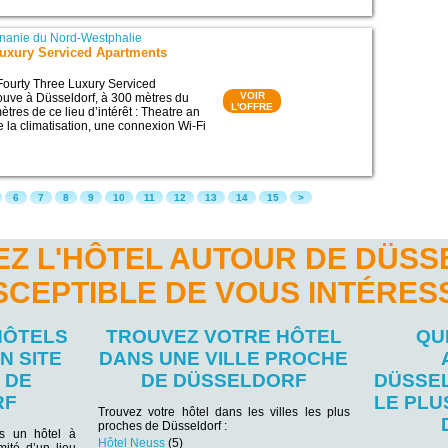
nanie du Nord-Westphalie
Luxury Serviced Apartments
Fourty Three Luxury Serviced
VOIR
ouve à Düsseldorf, à 300 mètres du
L'OFFRE
ètres de ce lieu d’intérêt : Theatre an
e la climatisation, une connexion Wi-Fi
6
7
8
9
10
11
12
13
14
15
>
Z L'HÔTEL AUTOUR DE DÜS
SCEPTIBLE DE VOUS INTÉRES
HÔTELS
TROUVEZ VOTRE HÔTEL
QU
N SITE
DANS UNE VILLE PROCHE
 DE
DE DÜSSELDORF
DÜSSE
RF
LE PL
Trouvez votre hôtel dans les villes les plus
proches de Düsseldorf :
ns un hôtel à
Hôtel Neuss
(5)
mité d’un lieu