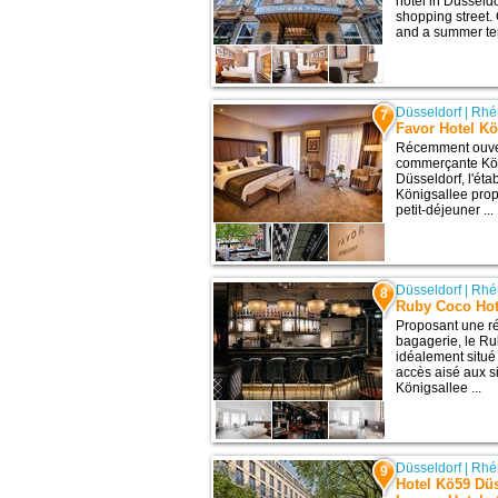
hotel in Düsseld
shopping street.
and a summer terr
Düsseldorf
|
Rhé
7
Favor Hotel Kö
Récemment ouvert
commerçante Köni
Düsseldorf, l'éta
Königsallee prop
petit-déjeuner ...
Düsseldorf
|
Rhé
8
Ruby Coco Hot
Proposant une ré
bagagerie, le Ru
idéalement situé
accès aisé aux sit
Königsallee ...
Düsseldorf
|
Rhé
9
Hotel Kö59 Dü