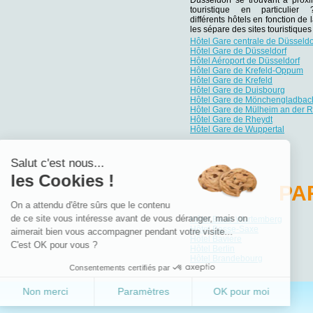
touristique en particulie
différents hôtels en fonction de 
les sépare des sites touristiqu
Hôtel Gare centrale de Düsseldo
Hôtel Gare de Düsseldorf
Hôtel Aéroport de Düsseldorf
Hôtel Gare de Krefeld-Oppum
Hôtel Gare de Krefeld
Hôtel Gare de Duisbourg
Hôtel Gare de Mönchengladbac
Hôtel Gare de Mülheim an der 
Hôtel Gare de Rheydt
Hôtel Gare de Wuppertal
Salut c'est nous...
les Cookies !
PA
On a attendu d'être sûrs que le contenu
de ce site vous intéresse avant de vous déranger, mais on
Hôtel Bade-Wurtemberg
Hôtel Basse-Saxe
aimerait bien vous accompagner pendant votre visite...
Hôtel Bavière
C'est OK pour vous ?
Hôtel Berlin
Hôtel Brandebourg
Consentements certifiés par
Non merci
Paramètres
OK pour moi
Axeptio consent