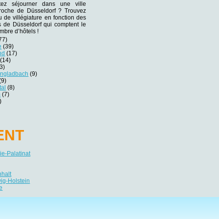
tez séjourner dans une ville
 proche de Düsseldorf ? Trouvez
eu de villégiature en fonction des
es de Düsseldorf qui comptent le
mbre d’hôtels !
77)
e
(39)
nd
(17)
(14)
3)
engladbach
(9)
(9)
tal
(8)
m
(7)
)
ENT
e-Palatinat
nhalt
ig-Holstein
e