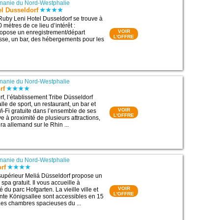
nanie du Nord-Westphalie
l Dusseldorf
Ruby Leni Hotel Dusseldorf se trouve à
 mètres de ce lieu d’intérêt :
VOIR
propose un enregistrement/départ
L'OFFRE
asse, un bar, des hébergements pour les
nanie du Nord-Westphalie
rf
rf, l’établissement Tribe Düsseldorf
le de sport, un restaurant, un bar et
VOIR
-Fi gratuite dans l’ensemble de ses
L'OFFRE
uve à proximité de plusieurs attractions,
a allemand sur le Rhin ...
nanie du Nord-Westphalie
rf
s supérieur Meliá Düsseldorf propose un
 spa gratuit. Il vous accueille à
VOIR
é du parc Hofgarten. La vieille ville et
L'OFFRE
te Königsallee sont accessibles en 15
Les chambres spacieuses du ...