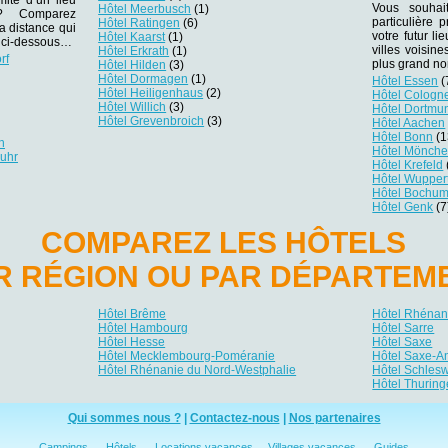
Vous souhai
Hôtel Meerbusch
(1)
r ? Comparez
particulière
Hôtel Ratingen
(6)
la distance qui
votre futur li
Hôtel Kaarst
(1)
es ci-dessous…
villes voisin
Hôtel Erkrath
(1)
rf
plus grand no
Hôtel Hilden
(3)
Hôtel Dormagen
(1)
Hôtel Essen
(
Hôtel Heiligenhaus
(2)
Hôtel Cologn
Hôtel Willich
(3)
Hôtel Dortmu
Hôtel Grevenbroich
(3)
Hôtel Aachen
Hôtel Bonn
(1
h
Hôtel Mönch
Ruhr
Hôtel Krefeld
Hôtel Wupper
Hôtel Bochu
Hôtel Genk
(7
COMPAREZ LES HÔTELS
R RÉGION OU PAR DÉPARTEM
Hôtel Brême
Hôtel Rhénani
Hôtel Hambourg
Hôtel Sarre
Hôtel Hesse
Hôtel Saxe
Hôtel Mecklembourg-Poméranie
Hôtel Saxe-A
Hôtel Rhénanie du Nord-Westphalie
Hôtel Schlesw
Hôtel Thuring
Qui sommes nous ?
|
Contactez-nous
|
Nos partenaires
Campings
Hôtels
Locations vacances
Villages vacances
Guides