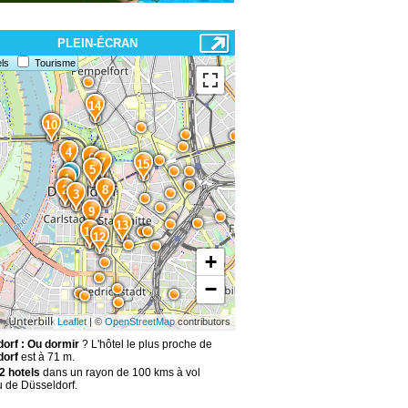
PLEIN-ÉCRAN
ls
Tourisme
14
10
4
6
7
15
5
1
2
8
3
9
13
11
12
+
−
Leaflet
| ©
OpenStreetMap
contributors
orf : Ou dormir
? L'hôtel le plus proche de
dorf
est à 71 m.
2 hotels
dans un rayon de 100 kms à vol
u de Düsseldorf.