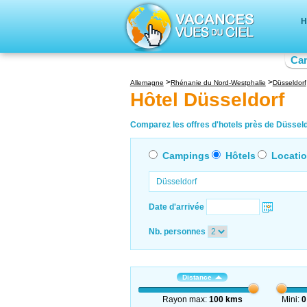
H
Ca
Allemagne
Rhénanie du Nord-Westphalie
Düsseldorf
Hôtel Düsseldorf
Comparez les offres d'hotels près de Düsseldo
Campings
Hôtels
Locati
Date d'arrivée
Nb. personnes
Distance
Rayon max:
100 kms
Mini:
0