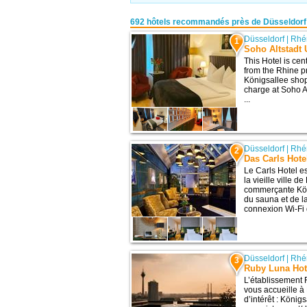
692 hôtels recommandés près de Düsseldorf
Düsseldorf
|
Rhé
1
Soho Altstadt 
This Hotel is cen
from the Rhine 
Königsallee shopp
charge at Soho A
...
Düsseldorf
|
Rhé
2
Das Carls Hote
Le Carls Hotel es
la vieille ville 
commerçante Köni
du sauna et de la
connexion Wi-Fi d
Düsseldorf
|
Rhé
3
Ruby Luna Hot
L’établissement 
vous accueille à
d’intérêt : König