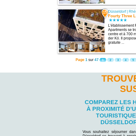
Düsseldorf
|
Rhé
15
Fourty Three 
L’établissement 
Apartments se tr
centre et à 700 m
der Kö. Il propos
gratuite ...
Page
1
sur
47
1
2
3
4
5
TROUVE
SU
COMPAREZ LES 
À PROXIMITÉ D’U
TOURISTIQUE
DÜSSELDO
Vous souhaitez séjourner da
Düsseldorf se trouvant à proxi