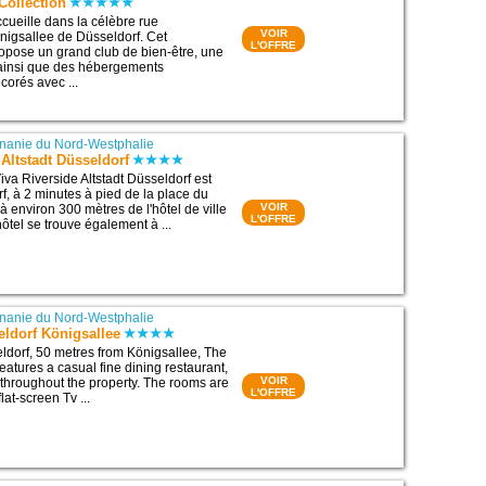
Collection
ccueille dans la célèbre rue
VOIR
igsallee de Düsseldorf. Cet
L'OFFRE
opose un grand club de bien-être, une
 ainsi que des hébergements
corés avec ...
nanie du Nord-Westphalie
 Altstadt Düsseldorf
iva Riverside Altstadt Düsseldorf est
f, à 2 minutes à pied de la place du
VOIR
 à environ 300 mètres de l'hôtel de ville
L'OFFRE
hôtel se trouve également à ...
nanie du Nord-Westphalie
eldorf Königsallee
ldorf, 50 metres from Königsallee, The
features a casual fine dining restaurant,
VOIR
i throughout the property. The rooms are
L'OFFRE
lat-screen Tv ...