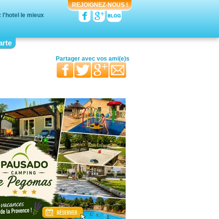
REJOIGNEZ-NOUS !
l'hotel le mieux
arte
votre moitié
vos proches
votre famille
Partager avec
vos ami(e)s