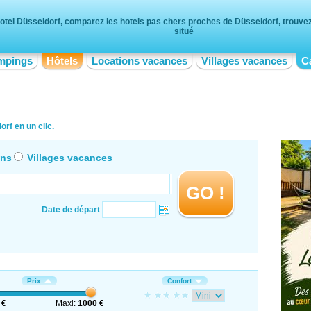
otel Düsseldorf, comparez les hotels pas chers proches de Düsseldorf, trouvez 
situé
mpings
Hôtels
Locations vacances
Villages vacances
C
rf en un clic.
ons
Villages vacances
GO !
Date de départ
Prix
Confort
 €
Maxi:
1000 €