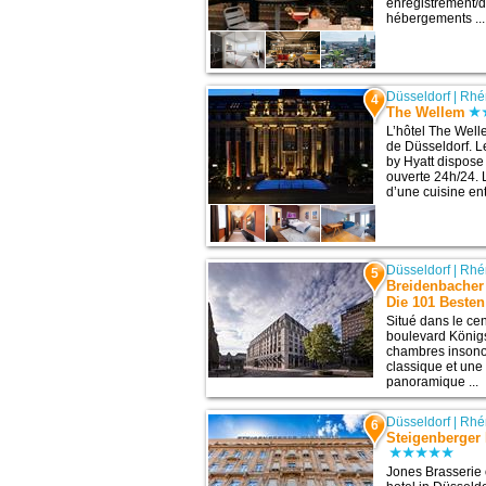
enregistrement/d
hébergements ...
Düsseldorf
|
Rhé
4
The Wellem
L’hôtel The Welle
de Düsseldorf. L
by Hyatt dispose 
ouverte 24h/24. L
d’une cuisine en
Düsseldorf
|
Rhé
5
Breidenbacher 
Die 101 Besten
Situé dans le cen
boulevard Königs
chambres insono
classique et une
panoramique ...
Düsseldorf
|
Rhé
6
Steigenberger 
Jones Brasserie of