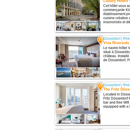
Luxury Hotels 
Cet hôtel vous a
commerçante Kön
établissement pr
cuisine créative
insonorisés et dé
Düsseldorf
|
Rhé
10
Viva Riverside
Le navire-hôtel V
situé à Düsseldor
château. Installé
de Düsseldorf, l'
Düsseldorf
|
Rhé
11
The Fritz Düss
Located in Düsse
Fritz Düsseldorf 
bar and free Wif
equipped with a f