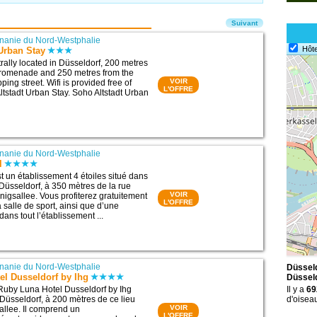
Suivant
nanie du Nord-Westphalie
Hôte
Urban Stay
trally located in Düsseldorf, 200 metres
promenade and 250 metres from the
VOIR
ing street. Wifi is provided free of
L'OFFRE
ltstadt Urban Stay. Soho Altstadt Urban
nanie du Nord-Westphalie
l
t un établissement 4 étoiles situé dans
de Düsseldorf, à 350 mètres de la rue
VOIR
gsallee. Vous profiterez gratuitement
L'OFFRE
 salle de sport, ainsi que d’une
ans tout l’établissement ...
nanie du Nord-Westphalie
Düsseld
el Dusseldorf by Ihg
Düssel
Ruby Luna Hotel Dusseldorf by Ihg
Il y a
69
 Düsseldorf, à 200 mètres de ce lieu
d'oisea
VOIR
sallee. Il comprend un
L'OFFRE