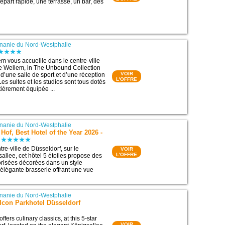
épart rapide, une terrasse, un bar, des
nanie du Nord-Westphalie
m vous accueille dans le centre-ville
e Wellem, in The Unbound Collection
VOIR
d’une salle de sport et d’une réception
L'OFFRE
es suites et les studios sont tous dotés
tièrement équipée ...
nanie du Nord-Westphalie
Hof, Best Hotel of the Year 2026 -
tre-ville de Düsseldorf, sur le
VOIR
L'OFFRE
allee, cet hôtel 5 étoiles propose des
risées décorées dans un style
 élégante brasserie offrant une vue
nanie du Nord-Westphalie
Icon Parkhotel Düsseldorf
fers culinary classics, at this 5-star
VOIR