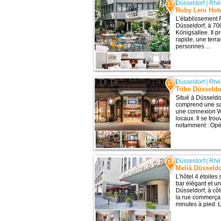
Düsseldorf
|
Rhé
12
Ruby Leni Hote
L’établissement 
Düsseldorf, à 700
Königsallee. Il 
rapide, une terr
personnes ...
Düsseldorf
|
Rhé
13
Tribe Düsseldo
Situé à Düsseldo
comprend une sal
une connexion Wi
locaux. Il se tro
notamment : Opér
Düsseldorf
|
Rhé
14
Meliá Düsseldo
L’hôtel 4 étoile
bar élégant et un
Düsseldorf, à côt
la rue commerçan
minutes à pied. 