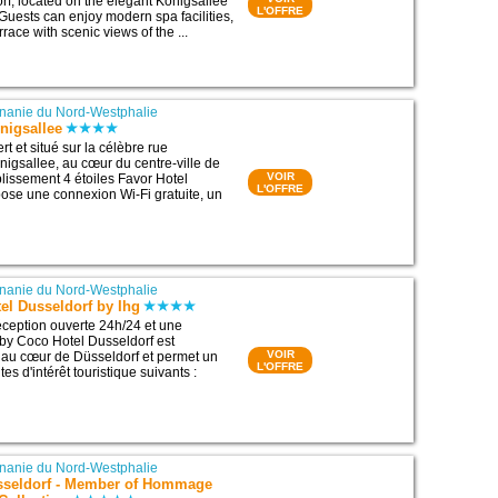
orf, located on the elegant Königsallee
L'OFFRE
 Guests can enjoy modern spa facilities,
ace with scenic views of the ...
nanie du Nord-Westphalie
nigsallee
 et situé sur la célèbre rue
gsallee, au cœur du centre-ville de
VOIR
blissement 4 étoiles Favor Hotel
L'OFFRE
ose une connexion Wi-Fi gratuite, un
nanie du Nord-Westphalie
el Dusseldorf by Ihg
ception ouverte 24h/24 et une
by Coco Hotel Dusseldorf est
VOIR
 au cœur de Düsseldorf et permet un
L'OFFRE
es d'intérêt touristique suivants :
nanie du Nord-Westphalie
sseldorf - Member of Hommage