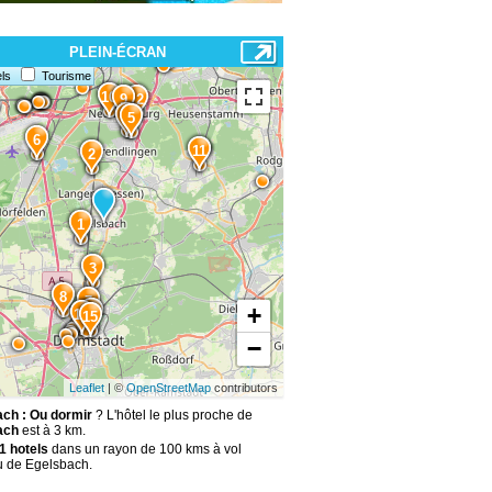
PLEIN-ÉCRAN
ls
Tourisme
10
9
12
4
5
6
11
2
1
3
8
7
+
13
14
15
−
Leaflet
| ©
OpenStreetMap
contributors
ch : Ou dormir
? L'hôtel le plus proche de
ach
est à 3 km.
1 hotels
dans un rayon de 100 kms à vol
u de Egelsbach.