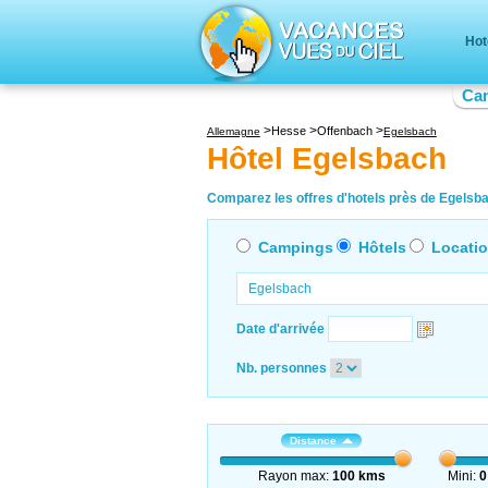
Hot
Ca
Hesse
Offenbach
Allemagne
Egelsbach
Hôtel Egelsbach
Comparez les offres d'hotels près de Egelsba
Campings
Hôtels
Locati
Date d'arrivée
Nb. personnes
Distance
Rayon max:
100 kms
Mini:
0