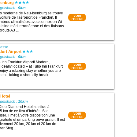
senburg
Egelsbach :
9km
les moderne de Neu-Isenburg se trouve
VOIR
oiture de l'aéroport de Francfort. Il
L'OFFRE
mbres climatisées avec connexion Wi-
cuisine méditerranéenne et des liaisons
oroute A3 ...
esse
furt Airport
Egelsbach :
9km
 Inn Frankfurt Airport! Modern,
VOIR
ideally located – at Tulip Inn Frankfurt
L'OFFRE
enjoy a relaxing stay whether you are
ness, taking a short city break ...
Hotel
Egelsbach :
10km
Dido Diamond Hotel se situe à
 km de ce lieu d’intérêt : Site
VOIR
ssel. Il met à votre disposition une
L'OFFRE
atuite et un parking privé gratuit. Il est
ctivement 20 km, 20 km et 20 km de :
er Steg ...