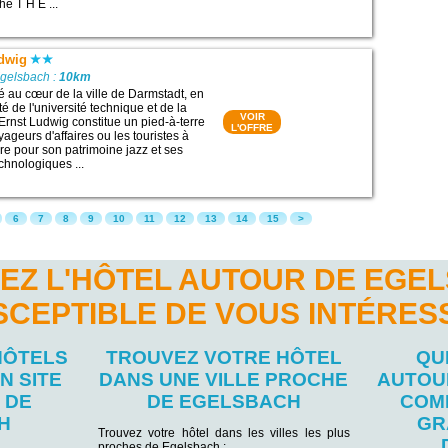
he T H E ...
udwig
Egelsbach :
10km
ué au cœur de la ville de Darmstadt, en
é de l'université technique et de la
VOIR
 Ernst Ludwig constitue un pied-à-terre
L'OFFRE
yageurs d'affaires ou les touristes à
re pour son patrimoine jazz et ses
echnologiques ...
6
7
8
9
10
11
12
13
14
15
>
EZ L'HÔTEL AUTOUR DE EGE
SCEPTIBLE DE VOUS INTÉRES
HÔTELS
TROUVEZ VOTRE HÔTEL
QU
N SITE
DANS UNE VILLE PROCHE
AUTOU
 DE
DE EGELSBACH
COM
H
GR
Trouvez votre hôtel dans les villes les plus
proches de Egelsbach :