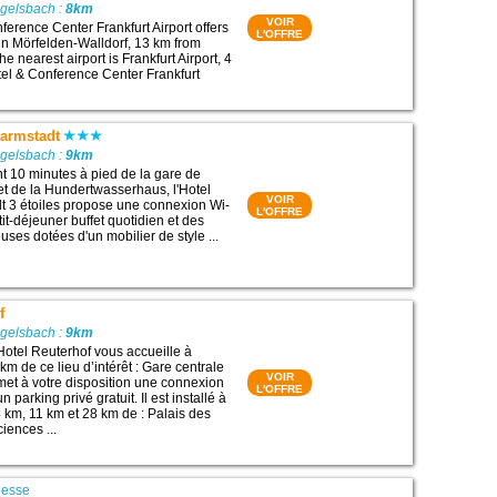
Egelsbach :
8km
VOIR
ference Center Frankfurt Airport offers
L'OFFRE
n Mörfelden-Walldorf, 13 km from
he nearest airport is Frankfurt Airport, 4
el & Conference Center Frankfurt
Darmstadt
Egelsbach :
9km
t 10 minutes à pied de la gare de
t de la Hundertwasserhaus, l'Hotel
VOIR
t 3 étoiles propose une connexion Wi-
L'OFFRE
etit-déjeuner buffet quotidien et des
ses dotées d'un mobilier de style ...
f
Egelsbach :
9km
Hotel Reuterhof vous accueille à
km de ce lieu d’intérêt : Gare centrale
VOIR
 met à votre disposition une connexion
L'OFFRE
un parking privé gratuit. Il est installé à
 km, 11 km et 28 km de : Palais des
iences ...
esse