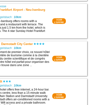
esse
rankfurt Airport - Neu-Isenburg
Egelsbach :
10km
VOIR
u-Isenburg offers rooms with a
L'OFFRE
 and a restaurant with terrace. The
just 1.5 km from the hotel, which is
 The 4-star Sunday Hotel Frankfurt
 Darmstadt City Center
Egelsbach :
10km
ment de premier choix, ce nouvel hôtel
entèle de tourisme comme à la clientèle
VOIR
n du centre scientifique et de congrès
L'OFFRE
tre hôtel est parfait pour organiser des
e trouve dans une zone ...
dt
Egelsbach :
10km
otel offers free internet, a 24-hour bar.
t’s centre, less than a 15-minute walk
VOIR
ain Station and Darmstadt University.
L'OFFRE
adt offers air-conditioned rooms with a
v, Wifi access and a private bathroom.