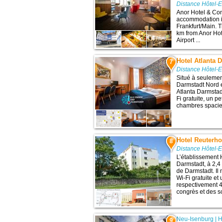
Distance Hôtel-
Anor Hotel & Con
accommodation i
Frankfurt/Main. T
km from Anor Hot
Airport ...
Hotel Atlanta 
7
Distance Hôtel-
Situé à seulemen
Darmstadt Nord e
Atlanta Darmstad
Fi gratuite, un p
chambres spacieu
Hotel Reuterho
8
Distance Hôtel-
L’établissement 
Darmstadt, à 2,4 
de Darmstadt. Il
Wi-Fi gratuite et 
respectivement 4
congrès et des sc
Neu-Isenburg
|
H
9