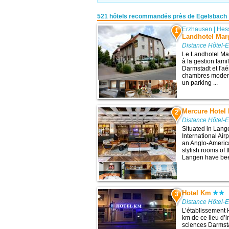
521 hôtels recommandés près de Egelsbach
Erzhausen
|
Hes
1
Landhotel Mar
Distance Hôtel-
Le Landhotel Ma
à la gestion fami
Darmstadt et l'aé
chambres modern
un parking ...
Mercure Hotel 
2
Distance Hôtel-
Situated in Lang
International Airp
an Anglo-America
stylish rooms of 
Langen have been
Hotel Km
3
Distance Hôtel-
L’établissement 
km de ce lieu d’i
sciences Darmsta