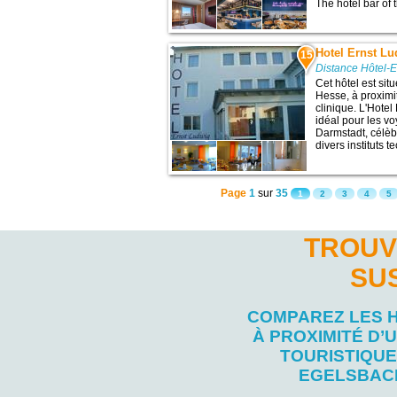
The hotel bar of t
Hotel Ernst L
15
Distance Hôtel-
Cet hôtel est sit
Hesse, à proximit
clinique. L'Hotel
idéal pour les vo
Darmstadt, célèb
divers instituts t
Page
1
sur
35
1
2
3
4
5
TROUV
SU
COMPAREZ LES 
À PROXIMITÉ D’U
TOURISTIQUE
EGELSBAC