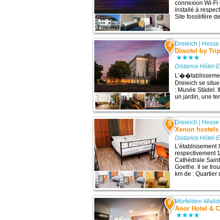
connexion Wi-Fi gr
installé à respe
Site fossilifère d
Dreieich
|
Hesse
4
Diwotel by Trip
Distance Hôtel-
L’��tablissement
Dreieich se situe
: Musée Städel. I
un jardin, une ter
Dreieich
|
Hesse
5
Xenon hostels
Distance Hôtel-
L’établissement 
respectivement 10
Cathédrale Saint
Goethe. Il se tr
km de : Quartier
Mörfelden-Walld
6
Anor Hotel & C