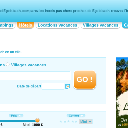
el Egelsbach, comparez les hotels pas chers proches de Egelsbach, trouvez l'ho
mpings
Hôtels
Locations vacances
Villages vacances
C
ch en un clic.
ons
Villages vacances
GO !
Date de départ
Prix
Confort
 €
Maxi:
1000 €