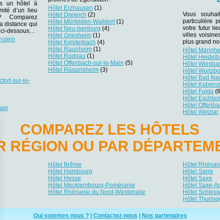
ns un hôtel à
Hôtel Erzhausen
(1)
ité d’un lieu
Vous souhai
Hôtel Dreieich
(2)
r ? Comparez
particulière
Hôtel Mörfelden-Walldorf
(1)
la distance qui
votre futur li
Hôtel Neu-Isenburg
(4)
es ci-dessous…
villes voisin
Hôtel Griesheim
(1)
hstein
plus grand no
Hôtel Kelsterbach
(4)
Hôtel Raunheim
(1)
Hôtel Mannh
Hôtel Rodgau
(1)
Hôtel Heidelb
Hôtel Offenbach-sur-le-Main
(5)
Hôtel Wiesba
Hôtel Rüsselsheim
(3)
Hôtel Wurtzb
Hôtel Bad Na
fort-sur-le-
Hôtel Koblen
Hôtel Fulda
(6
Hôtel Eschbo
n
Hôtel Offenba
Main
Hôtel Wetzlar
COMPAREZ LES HÔTELS
R RÉGION OU PAR DÉPARTEM
Hôtel Brême
Hôtel Rhénani
Hôtel Hambourg
Hôtel Sarre
Hôtel Hesse
Hôtel Saxe
Hôtel Mecklembourg-Poméranie
Hôtel Saxe-A
Hôtel Rhénanie du Nord-Westphalie
Hôtel Schlesw
Hôtel Thuring
Qui sommes nous ?
|
Contactez-nous
|
Nos partenaires