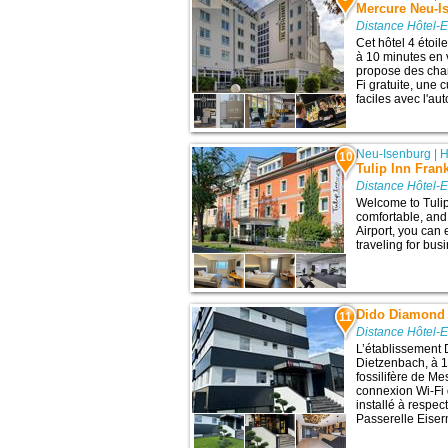
Mercure Neu-I
Distance Hôtel-
Cet hôtel 4 étoi
à 10 minutes en v
propose des cha
Fi gratuite, une 
faciles avec l'aut
Neu-Isenburg
|
H
10
Tulip Inn Frank
Distance Hôtel-
Welcome to Tulip
comfortable, and 
Airport, you can 
traveling for busi
Dido Diamond 
11
Distance Hôtel-
L’établissement 
Dietzenbach, à 15
fossilifère de Me
connexion Wi-Fi gr
installé à respe
Passerelle Eisern