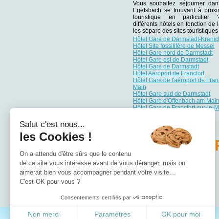
Vous souhaitez séjourner da
Egelsbach se trouvant à proxim
touristique en particulie
différents hôtels en fonction de 
les sépare des sites touristiqu
Hôtel Gare de Darmstadt-Kranic
Hôtel Site fossilifère de Messel
Hôtel Gare nord de Darmstadt
Hôtel Gare est de Darmstadt
Hôtel Gare de Darmstadt
Hôtel Aéroport de Francfort
Hôtel Gare de l'aéroport de Franc
Main
Hôtel Gare sud de Darmstadt
Hôtel Gare d'Offenbach am Mai
Hôtel Gare de Francfort-sur-le-
Salut c'est nous...
les Cookies !
PA
On a attendu d'être sûrs que le contenu
de ce site vous intéresse avant de vous déranger, mais on
Hôtel Bade-Wurtemberg
H��tel Basse-Saxe
aimerait bien vous accompagner pendant votre visite...
Hôtel Bavière
C'est OK pour vous ?
Hôtel Berlin
Hôtel Brandebourg
Consentements certifiés par
Non merci
Paramètres
OK pour moi