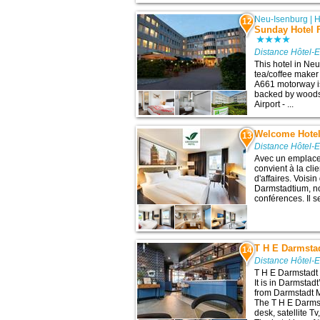
Neu-Isenburg
|
H
12
Sunday Hotel F
Distance Hôtel-
This hotel in Ne
tea/coffee maker
A661 motorway is 
backed by woods.
Airport - ...
Welcome Hotel
13
Distance Hôtel-
Avec un emplace
convient à la cli
d'affaires. Voisi
Darmstadtium, no
conférences. Il s
T H E Darmsta
14
Distance Hôtel-
T H E Darmstadt h
It is in Darmstad
from Darmstadt M
The T H E Darmst
desk, satellite T