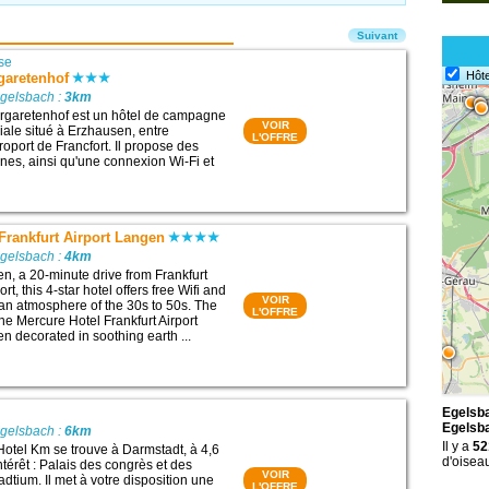
Suivant
se
Hôte
garetenhof
Egelsbach :
3km
rgaretenhof est un hôtel de campagne
VOIR
liale situé à Erzhausen, entre
L'OFFRE
roport de Francfort. Il propose des
es, ainsi qu'une connexion Wi-Fi et
Frankfurt Airport Langen
Egelsbach :
4km
en, a 20-minute drive from Frankfurt
ort, this 4-star hotel offers free Wifi and
VOIR
n atmosphere of the 30s to 50s. The
L'OFFRE
the Mercure Hotel Frankfurt Airport
 decorated in soothing earth ...
Egelsba
Egelsb
Egelsbach :
6km
Il y a
52
Hotel Km se trouve à Darmstadt, à 4,6
d'oisea
ntérêt : Palais des congrès et des
VOIR
dtium. Il met à votre disposition une
L'OFFRE