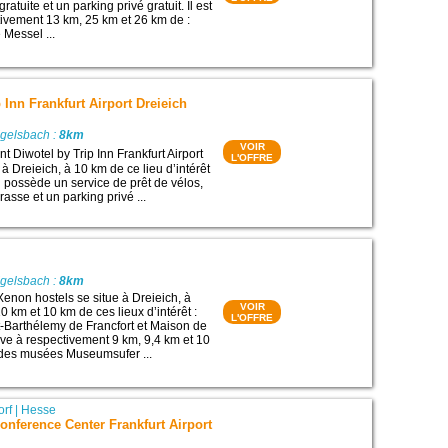
atuite et un parking privé gratuit. Il est
ctivement 13 km, 25 km et 26 km de :
e Messel ...
 Inn Frankfurt Airport Dreieich
Egelsbach :
8km
VOIR
 Diwotel by Trip Inn Frankfurt Airport
L'OFFRE
 à Dreieich, à 10 km de ce lieu d’intérêt
l possède un service de prêt de vélos,
rasse et un parking privé ...
Egelsbach :
8km
Xenon hostels se situe à Dreieich, à
VOIR
 km et 10 km de ces lieux d’intérêt :
L'OFFRE
-Barthélemy de Francfort et Maison de
ouve à respectivement 9 km, 9,4 km et 10
 des musées Museumsufer ...
orf
|
Hesse
onference Center Frankfurt Airport