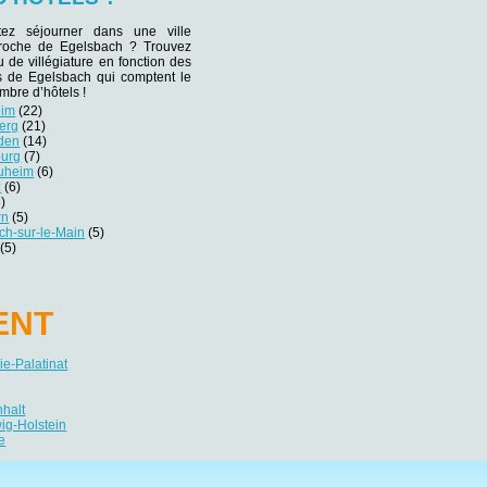
tez séjourner dans une ville
 proche de Egelsbach ? Trouvez
eu de villégiature en fonction des
es de Egelsbach qui comptent le
mbre d’hôtels !
eim
(22)
erg
(21)
den
(14)
ourg
(7)
uheim
(6)
z
(6)
)
rn
(5)
ch-sur-le-Main
(5)
(5)
ENT
e-Palatinat
nhalt
ig-Holstein
e