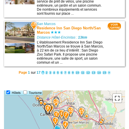
service de prêt de vélos, une piscine
extérieure, un jardin et un salon commun.
De nombreux équipements et services
sont fournis sur place ...
San Marcos
15
VOIR
Residence Inn San Diego North/San
L'OFFRE
Marcos
Distance Hôtel-Encinitas :
13km
L’établissement Residence Inn San Diego
North/San Marcos se trouve à San Marcos,
à 22 km de ce lieu d’intérêt : San Diego
Zoo Safari Park. Il propose une piscine
extérieure, une salle de sport, un salon
commun et un ...
Page
1
sur
17
1
2
3
4
5
6
7
8
9
10
11
12
13
14
15
>
Hôtels
Tourisme
14
8
12
11
9
10
15
6
5
7
3
4