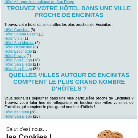
Hôtel Aéroport international de San Diego
TROUVEZ VOTRE HÔTEL DANS UNE VILLE
PROCHE DE ENCINITAS
Trouvez votre hôtel dans les villes les plus proches de Encinitas :
Hôtel Carlsbad
(8)
Hôtel Solana Beach
(1)
Hôtel Vista
(1)
Hôtel San Marcos
(2)
Hôtel Oceanside
(8)
Hôtel Escondido
(2)
Hôtel Poway
(1)
Hôtel San Diego
(18)
Hôtel San Diego
(21)
Hôtel San Diego
(26)
QUELLES VILLES AUTOUR DE ENCINITAS
COMPTENT LE PLUS GRAND NOMBRE
D'HÔTELS ?
Vous souhaitez séjourner dans une ville particulière proche de Encinitas ?
Trouvez votre futur lieu de villégiature en fonction des villes voisines de
Encinitas qui comptent le plus grand nombre d’hôtels !
Hôtel Anaheim
(28)
Hôtel San Diego
(26)
Hôtel San Diego
(21)
Hôtel San Diego
(18)
Salut c'est nous...
Hôtel Rosarito
(8)
Hôtel Temecula
(8)
les Cookies !
Hôtel Oceanside
(8)