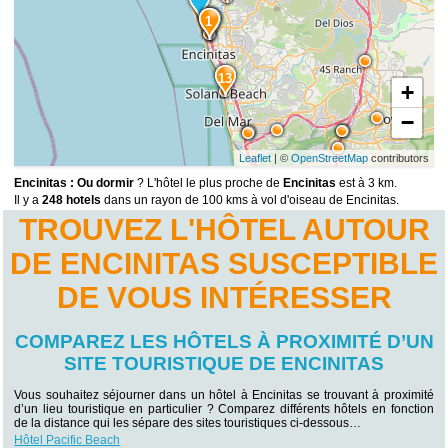
1
2
13
+
−
Leaflet
| ©
OpenStreetMap
contributors
Encinitas : Ou dormir
? L'hôtel le plus proche de
Encinitas
est à 3 km.
Il y a
248 hotels
dans un rayon de 100 kms à vol d'oiseau de Encinitas.
TROUVEZ L'HÔTEL AUTOUR
DE ENCINITAS SUSCEPTIBLE
DE VOUS INTÉRESSER
COMPAREZ LES HÔTELS À PROXIMITÉ D’UN
SITE TOURISTIQUE DE ENCINITAS
Vous souhaitez séjourner dans un hôtel à Encinitas se trouvant à proximité
d’un lieu touristique en particulier ? Comparez différents hôtels en fonction
de la distance qui les sépare des sites touristiques ci-dessous…
Hôtel Pacific Beach