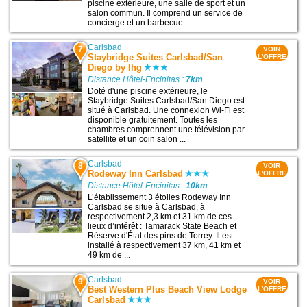
piscine extérieure, une salle de sport et un
salon commun. Il comprend un service de
concierge et un barbecue ...
Carlsbad
7
VOIR
Staybridge Suites Carlsbad/San
L'OFFRE
Diego by Ihg
Distance Hôtel-Encinitas :
7km
Doté d'une piscine extérieure, le
Staybridge Suites Carlsbad/San Diego est
situé à Carlsbad. Une connexion Wi-Fi est
disponible gratuitement. Toutes les
chambres comprennent une télévision par
satellite et un coin salon ...
Carlsbad
8
VOIR
Rodeway Inn Carlsbad
L'OFFRE
Distance Hôtel-Encinitas :
10km
L’établissement 3 étoiles Rodeway Inn
Carlsbad se situe à Carlsbad, à
respectivement 2,3 km et 31 km de ces
lieux d’intérêt : Tamarack State Beach et
Réserve d'État des pins de Torrey. Il est
installé à respectivement 37 km, 41 km et
49 km de ...
Carlsbad
9
VOIR
Best Western Plus Beach View Lodge
L'OFFRE
Carlsbad