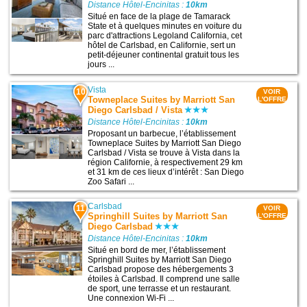
Distance Hôtel-Encinitas :
10km
Situé en face de la plage de Tamarack
State et à quelques minutes en voiture du
parc d'attractions Legoland California, cet
hôtel de Carlsbad, en Californie, sert un
petit-déjeuner continental gratuit tous les
jours ...
Vista
10
VOIR
Towneplace Suites by Marriott San
L'OFFRE
Diego Carlsbad / Vista
Distance Hôtel-Encinitas :
10km
Proposant un barbecue, l’établissement
Towneplace Suites by Marriott San Diego
Carlsbad / Vista se trouve à Vista dans la
région Californie, à respectivement 29 km
et 31 km de ces lieux d’intérêt : San Diego
Zoo Safari ...
Carlsbad
11
VOIR
Springhill Suites by Marriott San
L'OFFRE
Diego Carlsbad
Distance Hôtel-Encinitas :
10km
Situé en bord de mer, l’établissement
Springhill Suites by Marriott San Diego
Carlsbad propose des hébergements 3
étoiles à Carlsbad. Il comprend une salle
de sport, une terrasse et un restaurant.
Une connexion Wi-Fi ...