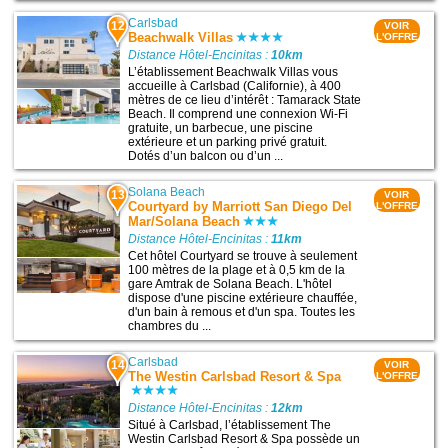
Carlsbad
12
VOIR
Beachwalk Villas
L'OFFRE
Distance Hôtel-Encinitas :
10km
L’établissement Beachwalk Villas vous
accueille à Carlsbad (Californie), à 400
mètres de ce lieu d’intérêt : Tamarack State
Beach. Il comprend une connexion Wi-Fi
gratuite, un barbecue, une piscine
extérieure et un parking privé gratuit.
Dotés d’un balcon ou d’un ...
Solana Beach
13
VOIR
Courtyard by Marriott San Diego Del
L'OFFRE
Mar/Solana Beach
Distance Hôtel-Encinitas :
11km
Cet hôtel Courtyard se trouve à seulement
100 mètres de la plage et à 0,5 km de la
gare Amtrak de Solana Beach. L'hôtel
dispose d'une piscine extérieure chauffée,
d'un bain à remous et d'un spa. Toutes les
chambres du ...
Carlsbad
14
VOIR
The Westin Carlsbad Resort & Spa
L'OFFRE
Distance Hôtel-Encinitas :
12km
Situé à Carlsbad, l’établissement The
Westin Carlsbad Resort & Spa possède un