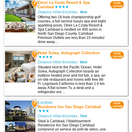
Omni La Costa Resort & Spa
4
VOIR
Carlsbad
L'OFFRE
Distance Hôtel-Encinitas :
4km
Offering two 18-hole championship golf
courses, a full-service luxury spa and eight
sparkling pools, Omni La Costa Resort &
Spa Carlsbad is nestled on 400 acres in
North San Diego County. Carlsbad
Premium Outlets are less than 15 minutes’
drive away ...
Hotel Solea, Autograph Collection
5
VOIR
L'OFFRE
Distance Hôtel-Encinitas :
6km
Situated next to the Pacific Ocean, Hotel
Solea, Autograph Collection boasts an
outdoor heated pool and hot tub, a spa, an
on-site restaurant and rooms with free Wi-
Fi. Legoland California is less than 1.6 km
away. A flat-screen Tv, a desk and a
refrigerator are ...
Carlsbad
6
VOIR
Residence Inn San Diego Carlsbad
L'OFFRE
Distance Hôtel-Encinitas :
7km
Situé à Carlsbad, l’établissement
Residence Inn San Diego Carlsbad
comprend un service de prêt de vélos, une