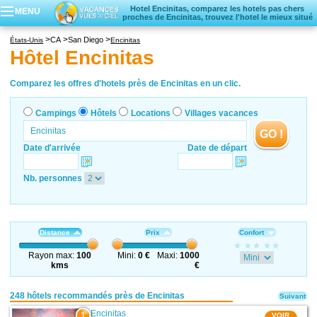
Hotel Encinitas, comparez les hotels pas chers
MENU
proches de Encinitas, trouvez l'hotel le mieux situé
Campings
CA
San Diego
États-Unis
Encinitas
Hôtels
Hôtel Encinitas
Locations vacances
Villages vacances
Comparez les offres d'hotels près de Encinitas en un clic.
Campings
Hôtels
Locations
Villages vacances
GO !
Date d'arrivée
Date de départ
Nb. personnes
Distance
Prix
Confort
Rayon max:
100
Mini:
0 €
Maxi:
1000
kms
€
248 hôtels recommandés près de Encinitas
Suivant
Encinitas
1
VOIR