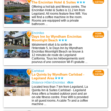
The Encinitan Hotel & Suites
L'OFFRE
Offering a hot tub and fitness centre, The
Encinitan Hotel & Suites is 11.2 km from
Legoland. All rooms feature free Wifi. You
will find a coffee machine in the room.
Rooms are equipped with a private
bathroom ...
Encinitas
2
VOIR
Days Inn by Wyndham Encinitas
L'OFFRE
Moonlight Beach
Idéalement situé à la sortie de
l'Interstate 5, le Days Inn by Wyndham
Encinitas Moonlight Beach se trouve à
12 minutes de route de Legoland
California. Tous les hébergements sont
pourvus d’une connexion Wi-Fi gratuite ...
Carlsbad
3
VOIR
La Quinta by Wyndham Carlsbad -
L'OFFRE
Legoland Area
Distance Hôtel-Encinitas :
4km
Located less than 7 km from Legoland, La
Quinta Inn & Suites Carlsbad - Legoland
Area offers a heated outdoor pool and an
on-site fitness centre. Free Wifi is provided
in all guest rooms. A cable Tv and a coffee
machine ...