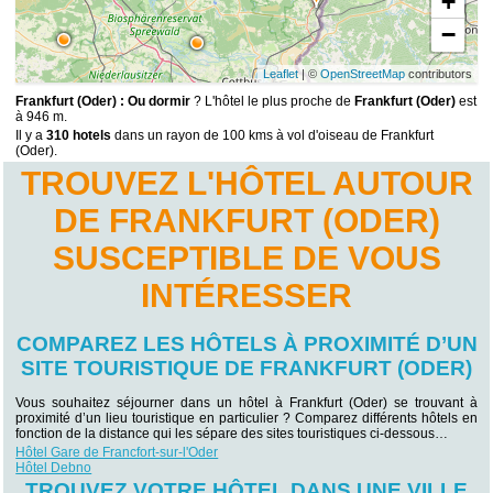
+
−
Leaflet
| ©
OpenStreetMap
contributors
Frankfurt (Oder) : Ou dormir
? L'hôtel le plus proche de
Frankfurt (Oder)
est
à 946 m.
Il y a
310 hotels
dans un rayon de 100 kms à vol d'oiseau de Frankfurt
(Oder).
TROUVEZ L'HÔTEL AUTOUR
DE FRANKFURT (ODER)
SUSCEPTIBLE DE VOUS
INTÉRESSER
COMPAREZ LES HÔTELS À PROXIMITÉ D’UN
SITE TOURISTIQUE DE FRANKFURT (ODER)
Vous souhaitez séjourner dans un hôtel à Frankfurt (Oder) se trouvant à
proximité d’un lieu touristique en particulier ? Comparez différents hôtels en
fonction de la distance qui les sépare des sites touristiques ci-dessous…
Hôtel Gare de Francfort-sur-l'Oder
Hôtel Debno
TROUVEZ VOTRE HÔTEL DANS UNE VILLE