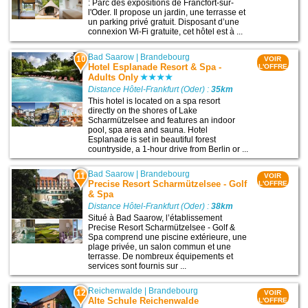
: Parc des expositions de Francfort-sur-
l'Oder. Il propose un jardin, une terrasse et
un parking privé gratuit. Disposant d’une
connexion Wi-Fi gratuite, cet hôtel est à ...
Bad Saarow
|
Brandebourg
10
VOIR
Hotel Esplanade Resort & Spa -
L'OFFRE
Adults Only
Distance Hôtel-Frankfurt (Oder) :
35km
This hotel is located on a spa resort
directly on the shores of Lake
Scharmützelsee and features an indoor
pool, spa area and sauna. Hotel
Esplanade is set in beautiful forest
countryside, a 1-hour drive from Berlin or ...
Bad Saarow
|
Brandebourg
11
VOIR
Precise Resort Scharmützelsee - Golf
L'OFFRE
& Spa
Distance Hôtel-Frankfurt (Oder) :
38km
Situé à Bad Saarow, l’établissement
Precise Resort Scharmützelsee - Golf &
Spa comprend une piscine extérieure, une
plage privée, un salon commun et une
terrasse. De nombreux équipements et
services sont fournis sur ...
Reichenwalde
|
Brandebourg
12
VOIR
Alte Schule Reichenwalde
L'OFFRE