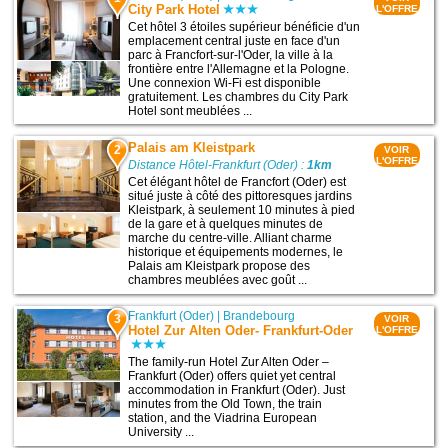
City Park Hotel
L'OFFRE
Cet hôtel 3 étoiles supérieur bénéficie d'un
emplacement central juste en face d'un
parc à Francfort-sur-l'Oder, la ville à la
frontière entre l'Allemagne et la Pologne.
Une connexion Wi-Fi est disponible
gratuitement. Les chambres du City Park
Hotel sont meublées ...
Palais am Kleistpark
2
VOIR
L'OFFRE
Distance Hôtel-Frankfurt (Oder) :
1km
Cet élégant hôtel de Francfort (Oder) est
situé juste à côté des pittoresques jardins
Kleistpark, à seulement 10 minutes à pied
de la gare et à quelques minutes de
marche du centre-ville. Alliant charme
historique et équipements modernes, le
Palais am Kleistpark propose des
chambres meublées avec goût ...
Frankfurt (Oder)
|
Brandebourg
3
VOIR
Hotel Zur Alten Oder- Frankfurt-Oder
L'OFFRE
The family-run Hotel Zur Alten Oder –
Frankfurt (Oder) offers quiet yet central
accommodation in Frankfurt (Oder). Just
minutes from the Old Town, the train
station, and the Viadrina European
University ...