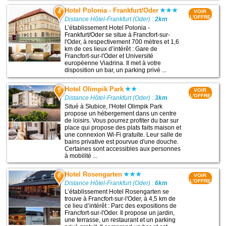
Hotel Polonia - Frankfurt/Oder
4
VOIR
L'OFFRE
Distance Hôtel-Frankfurt (Oder) :
2km
L’établissement Hotel Polonia -
Frankfurt/Oder se situe à Francfort-sur-
l'Oder, à respectivement 700 mètres et 1,6
km de ces lieux d’intérêt : Gare de
Francfort-sur-l'Oder et Université
européenne Viadrina. Il met à votre
disposition un bar, un parking privé ...
Hotel Olimpik Park
5
VOIR
L'OFFRE
Distance Hôtel-Frankfurt (Oder) :
3km
Situé à Słubice, l'Hotel Olimpik Park
propose un hébergement dans un centre
de loisirs. Vous pourrez profiter du bar sur
place qui propose des plats faits maison et
une connexion Wi-Fi gratuite. Leur salle de
bains privative est pourvue d'une douche.
Certaines sont accessibles aux personnes
à mobilité ...
Hotel Rosengarten
6
VOIR
L'OFFRE
Distance Hôtel-Frankfurt (Oder) :
6km
L’établissement Hotel Rosengarten se
trouve à Francfort-sur-l'Oder, à 4,5 km de
ce lieu d’intérêt : Parc des expositions de
Francfort-sur-l'Oder. Il propose un jardin,
une terrasse, un restaurant et un parking