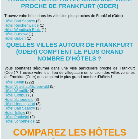
PROCHE DE FRANKFURT (ODER)
Trouvez votre hôtel dans les villes les plus proches de Frankfurt (Oder) :
Hôtel Bad Saarow
(3)
Hôtel Reichenwalde
(1)
Hôtel Wendisch Rietz
(1)
Hôtel Buckow
(1)
Hôtel Guben
(1)
QUELLES VILLES AUTOUR DE FRANKFURT
(ODER) COMPTENT LE PLUS GRAND
NOMBRE D'HÔTELS ?
Vous souhaitez séjourner dans une ville particulière proche de Frankfurt
(Oder) ? Trouvez votre futur lieu de villégiature en fonction des villes voisines
de Frankfurt (Oder) qui comptent le plus grand nombre d’hôtels !
Hôtel Berlin
(222)
Hôtel Vetschau/Spreewald
(5)
Hôtel Wandlitz
(4)
Hôtel Cottbus
(3)
Hôtel Schönefeld
(3)
Hôtel Hennigsdorf
(3)
Hôtel Bad Saarow
(3)
Hôtel Teltow
(2)
Hôtel Panketal
(2)
Hôtel Schorfheide
(2)
COMPAREZ LES HÔTELS