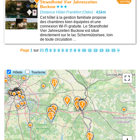
Strandhotel Vier Jahreszeiten
L'OFFRE
Buckow
Distance Hôtel-Frankfurt (Oder) :
41km
Cet hôtel à la gestion familiale propose
des chambres bien équipées et une
connexion Wi-Fi gratuite. Le Strandhotel
Vier Jahreszeiten Buckow est situé
directement sur le lac Schermützelsee, loin
de toute circulation ...
Page
1
sur
21
1
2
3
4
5
6
7
8
9
10
11
12
13
14
15
>
Hôtels
Tourisme
15
8
7
5
2
1
6
4
3
10
9
12
11
13
14