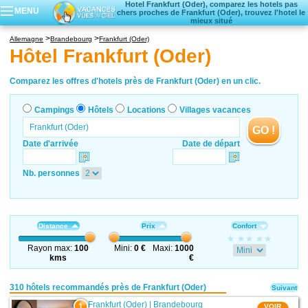
Hotel Frankfurt (Oder), comparez les hotels pas
MENU
chers proches de Frankfurt (Oder), trouvez l'hotel le
mieux situé
Campings
Allemagne
Brandebourg
Frankfurt (Oder)
Hôtels
Hôtel Frankfurt (Oder)
Locations vacances
Villages vacances
Comparez les offres d'hotels près de Frankfurt (Oder) en un clic.
Campings
Hôtels
Locations
Villages vacances
GO !
Date d'arrivée
Date de départ
Nb. personnes
Distance
Prix
Confort
Rayon max:
100
Mini:
0 €
Maxi:
1000
kms
€
310 hôtels recommandés près de Frankfurt (Oder)
Suivant
Frankfurt (Oder)
|
Brandebourg
1
VOIR