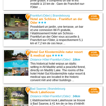
privé gratuit. Il comprend un bar et est
installé à 10 km de : Gare de Francfort-sur-
l'Oder ...
Frankfurt (Oder)
|
Brandebourg
7
VOIR
Hotel am Schloss - Frankfurt an der
L'OFFRE
Oder
Possédant un jardin, une terrasse, un bar
et une connexion Wi-Fi gratuite,
l’établissement Hotel am Schloss -
Frankfurt an der Oder vous accueille à
Francfort-sur-l'Oder, à respectivement 5,1
km et 7,2 km de ces lieux ...
Hotel Gut Klostermühle natur resort
8
VOIR
& medical spa
L'OFFRE
Distance Hôtel-Frankfurt (Oder) :
18km
This historical hotel enjoys an idyllic
setting in Alt Madlitz amid a peaceful forest,
directly on Madlitz Lake. The rooms of the
hotel Hotel Gut Klostermühle natur resort &
medical spa are located in the historic
convent mill and other buildings ...
Bad Saarow
|
Brandebourg
9
VOIR
Nook Lakehouse
L'OFFRE
Distance Hôtel-Frankfurt (Oder) :
34km
L’établissement nook Lakehouse se trouve
à Bad Saarow, à 41 km de ce lieu d’intérêt