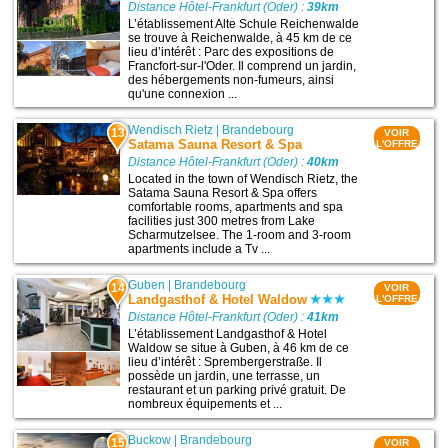
Distance Hôtel-Frankfurt (Oder) :
39km
L’établissement Alte Schule Reichenwalde
se trouve à Reichenwalde, à 45 km de ce
lieu d’intérêt : Parc des expositions de
Francfort-sur-l'Oder. Il comprend un jardin,
des hébergements non-fumeurs, ainsi
qu'une connexion ...
Wendisch Rietz
|
Brandebourg
13
VOIR
Satama Sauna Resort & Spa
L'OFFRE
Distance Hôtel-Frankfurt (Oder) :
40km
Located in the town of Wendisch Rietz, the
Satama Sauna Resort & Spa offers
comfortable rooms, apartments and spa
facilities just 300 metres from Lake
Scharmutzelsee. The 1-room and 3-room
apartments include a Tv ...
Guben
|
Brandebourg
14
VOIR
Landgasthof & Hotel Waldow
L'OFFRE
Distance Hôtel-Frankfurt (Oder) :
41km
L’établissement Landgasthof & Hotel
Waldow se situe à Guben, à 46 km de ce
lieu d’intérêt : Sprembergerstraße. Il
possède un jardin, une terrasse, un
restaurant et un parking privé gratuit. De
nombreux équipements et ...
Buckow
|
Brandebourg
15
VOIR