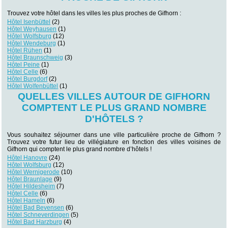
Trouvez votre hôtel dans les villes les plus proches de Gifhorn :
Hôtel Isenbüttel
(2)
Hôtel Weyhausen
(1)
Hôtel Wolfsburg
(12)
Hôtel Wendeburg
(1)
Hôtel Rühen
(1)
Hôtel Braunschweig
(3)
Hôtel Peine
(1)
Hôtel Celle
(6)
Hôtel Burgdorf
(2)
Hôtel Wolfenbüttel
(1)
QUELLES VILLES AUTOUR DE GIFHORN
COMPTENT LE PLUS GRAND NOMBRE
D'HÔTELS ?
Vous souhaitez séjourner dans une ville particulière proche de Gifhorn ?
Trouvez votre futur lieu de villégiature en fonction des villes voisines de
Gifhorn qui comptent le plus grand nombre d’hôtels !
Hôtel Hanovre
(24)
Hôtel Wolfsburg
(12)
Hôtel Wernigerode
(10)
Hôtel Braunlage
(9)
Hôtel Hildesheim
(7)
Hôtel Celle
(6)
Hôtel Hameln
(6)
Hôtel Bad Bevensen
(6)
Hôtel Schneverdingen
(5)
Hôtel Bad Harzburg
(4)