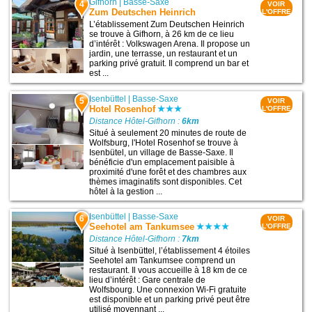
Gifhorn
|
Basse-Saxe
4
VOIR
Zum Deutschen Heinrich
L'OFFRE
L’établissement Zum Deutschen Heinrich
se trouve à Gifhorn, à 26 km de ce lieu
d’intérêt : Volkswagen Arena. Il propose un
jardin, une terrasse, un restaurant et un
parking privé gratuit. Il comprend un bar et
est ...
Isenbüttel
|
Basse-Saxe
5
VOIR
Hotel Rosenhof
L'OFFRE
Distance Hôtel-Gifhorn :
6km
Situé à seulement 20 minutes de route de
Wolfsburg, l'Hotel Rosenhof se trouve à
Isenbütel, un village de Basse-Saxe. Il
bénéficie d'un emplacement paisible à
proximité d'une forêt et des chambres aux
thèmes imaginatifs sont disponibles. Cet
hôtel à la gestion ...
Isenbüttel
|
Basse-Saxe
6
VOIR
Seehotel am Tankumsee
L'OFFRE
Distance Hôtel-Gifhorn :
7km
Situé à Isenbüttel, l’établissement 4 étoiles
Seehotel am Tankumsee comprend un
restaurant. Il vous accueille à 18 km de ce
lieu d’intérêt : Gare centrale de
Wolfsbourg. Une connexion Wi-Fi gratuite
est disponible et un parking privé peut être
utilisé moyennant ...