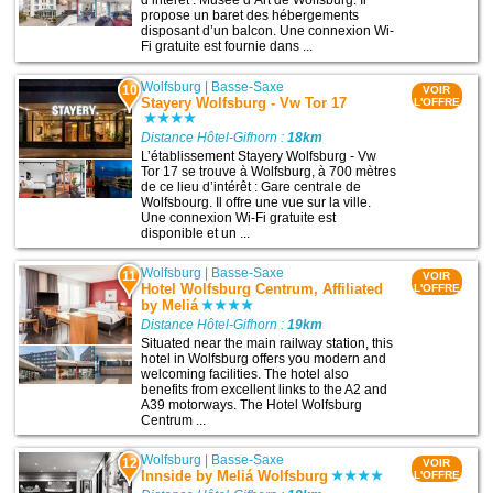
d’intérêt : Musée d’Art de Wolfsburg. Il
propose un baret des hébergements
disposant d’un balcon. Une connexion Wi-
Fi gratuite est fournie dans ...
Wolfsburg
|
Basse-Saxe
10
VOIR
Stayery Wolfsburg - Vw Tor 17
L'OFFRE
Distance Hôtel-Gifhorn :
18km
L’établissement Stayery Wolfsburg - Vw
Tor 17 se trouve à Wolfsburg, à 700 mètres
de ce lieu d’intérêt : Gare centrale de
Wolfsbourg. Il offre une vue sur la ville.
Une connexion Wi-Fi gratuite est
disponible et un ...
Wolfsburg
|
Basse-Saxe
11
VOIR
Hotel Wolfsburg Centrum, Affiliated
L'OFFRE
by Meliá
Distance Hôtel-Gifhorn :
19km
Situated near the main railway station, this
hotel in Wolfsburg offers you modern and
welcoming facilities. The hotel also
benefits from excellent links to the A2 and
A39 motorways. The Hotel Wolfsburg
Centrum ...
Wolfsburg
|
Basse-Saxe
12
VOIR
Innside by Meliá Wolfsburg
L'OFFRE