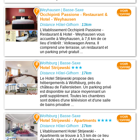
Weyhausen
|
Basse-Saxe
7
VOIR
Occhipinti Passione - Restaurant &
L'OFFRE
Hotel - Weyhausen
Distance Hôtel-Gifhorn :
13km
L’établissement Occhipinti Passione -
Restaurant & Hotel - Weyhausen vous
accueille à Weyhausen, à 7,6 km de ce
lieu d’intérêt : Volkswagen Arena. Il
comprend une terrasse, un restaurant et
un parking privé gratuit ...
Wolfsburg
|
Basse-Saxe
8
VOIR
Hotel Strijewski
L'OFFRE
Distance Hôtel-Gifhorn :
17km
Le Hotel Strijewski propose des
hébergements à Wolfsburg, près du
château de Fallersleben. Un parking privé
est disponible sur place moyennant un
petit supplément. Toutes les chambres
sont dotées d'une télévision et d'une salle
de bains privative ...
Wolfsburg
|
Basse-Saxe
9
VOIR
Hotel Strijewski - Apartments
L'OFFRE
Distance Hôtel-Gifhorn :
17km
L’établissement Hotel Strijewski -
Apartments se trouve à 5,5 km de ce lieu