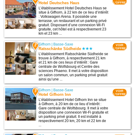
Hotel Deutsches Haus
L'OFFRE
L’établissement Hotel Deutsches Haus se
situe à Gifhorn, à 22 km de ce lieu d’intérêt
: Volkswagen Arena. Il possède une
terrasse, un restaurant et un parking privé
gratuit. Disposant d’une connexion Wi-Fi
gratuite, cet hôtel est à respectivement 23
km et 23 km ...
Gifhorn
|
Basse-Saxe
2
VOIR
Ratsschänke Südheide
L'OFFRE
L’établissement Ratsschänke Südheide se
trouve à Gifhorn, à respectivement 21 km
et 21 km de ces lieux d’intérêt : Gare
centrale de Wolfsbourg et Centre des
sciences Phaeno. Il met à votre disposition
un salon commun, un parking privé gratuit
ainsi qu’une ...
Gifhorn
|
Basse-Saxe
3
VOIR
Hotel Gifhorn Inn
L'OFFRE
L’établissement Hotel Gifhorn Inn se situe
à Gifhorn, à 20 km de ce lieu d’intérêt :
Gare centrale de Wolfsbourg. Il met à votre
disposition une connexion Wi-Fi gratuite et
un parking privé gratuit. Il est installé à
respectivement 20 km, 20 km et 22 km de
...