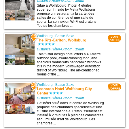
Distance Hôtel-Gifhorn :
19km
Situé à Wolfsbourg, l'hôtel 4 étoiles
supérieur Innside by Meliá Wolfsburg
propose un restaurant à la carte, des
salles de conférence et une salle de
sports. La connexion Wi-Fi est gratuite.
Toutes les chambres ...
Wolfsburg
|
Basse-Saxe
13
VOIR
The Ritz-Carlton, Wolfsburg
L'OFFRE
Distance Hôtel-Gifhorn :
19km
This 5-star design hotel offers a 40-metre
outdoor pool, award-winning food, and
spacious rooms with panoramic windows.
It is in the modern Volkswagen Autostadt
district of Wolfsburg. The air-conditioned
rooms of the ...
Wolfsburg
|
Basse-Saxe
14
VOIR
Leonardo Hotel Wolfsburg City
L'OFFRE
Center
Distance Hôtel-Gifhorn :
19km
Cet hôtel situé dans le centre de Wolfsburg
propose des chambres spacieuses et une
cuisine internationale. L’établissement est
installé à 2 minutes à pied des commerces
et du musée d’art de Wolfsbourg. Les
chambres ...