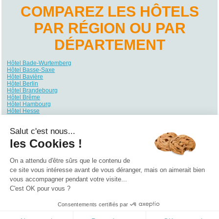
COMPAREZ LES HÔTELS
PAR RÉGION OU PAR
DÉPARTEMENT
Hôtel Bade-Wurtemberg
Hôtel Basse-Saxe
Hôtel Bavière
Hôtel Berlin
Hôtel Brandebourg
Hôtel Brême
Hôtel Hambourg
Hôtel Hesse
Hôtel Mecklembourg-Poméranie
Hôtel Rhénanie du Nord-Westphalie
Salut c'est nous...
Hôtel Rhénanie-Palatinat
Hôtel Sarre
les Cookies !
Hôtel Saxe
Hôtel Saxe-Anhalt
Hôtel Schleswig-Holstein
On a attendu d'être sûrs que le contenu de
Hôtel Thuringe
ce site vous intéresse avant de vous déranger, mais on aimerait bien
vous accompagner pendant votre visite...
Qui sommes nous ?
|
Contactez-nous
|
Nos partenaires
C'est OK pour vous ?
Campings
Hôtels
Locations vacances
Villages vacances
Guides
Consentements certifiés par
©2021 Vacances Vues du Ciel