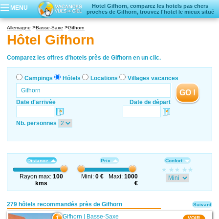
Hotel Gifhorn, comparez les hotels pas chers
MENU
proches de Gifhorn, trouvez l'hotel le mieux situé
Campings
Allemagne
Basse-Saxe
Gifhorn
Hôtels
Hôtel Gifhorn
Locations vacances
Villages vacances
Comparez les offres d'hotels près de Gifhorn en un clic.
Campings
Hôtels
Locations
Villages vacances
GO !
Date d'arrivée
Date de départ
Nb. personnes
Distance
Prix
Confort
Rayon max:
100
Mini:
0 €
Maxi:
1000
kms
€
279 hôtels recommandés près de Gifhorn
Suivant
Gifhorn
|
Basse-Saxe
1
VOIR