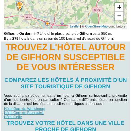
15
+
−
Leaflet
| ©
OpenStreetMap
contributors
Gifhorn : Ou dormir
? L'hôtel le plus proche de
Gifhorn
est à 850 m.
Il y a
279 hotels
dans un rayon de 100 kms à vol d'oiseau de Gifhorn.
TROUVEZ L'HÔTEL AUTOUR
DE GIFHORN SUSCEPTIBLE
DE VOUS INTÉRESSER
COMPAREZ LES HÔTELS À PROXIMITÉ D’UN
SITE TOURISTIQUE DE GIFHORN
Vous souhaitez séjourner dans un hôtel à Gifhorn se trouvant à proximité
d’un lieu touristique en particulier ? Comparez différents hôtels en fonction
de la distance qui les sépare des sites touristiques ci-dessous…
Hôtel Gare de Wolfsbourg
Hôtel Gare de Brunswick
Hôtel Celle
TROUVEZ VOTRE HÔTEL DANS UNE VILLE
PROCHE DE GIFHORN