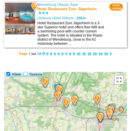
Wendeburg
|
Basse-Saxe
15
VOIR
Hotel Restaurant Zum Jägerheim
L'OFFRE
Distance Hôtel-Gifhorn :
20km
Hotel Restaurant Zum Jägerheim is a 3-
star Superior hotel and offers free Wifi and
a swimming pool with counter current
system. The hotel is situated in the Rüper
district of Wendeburg, close to the A2
motorway between ...
Page
1
sur
19
1
2
3
4
5
6
7
8
9
10
11
12
13
14
15
>
Hôtels
Tourisme
4
1
2
3
7
6
5
13
11
12
10
14
9
8