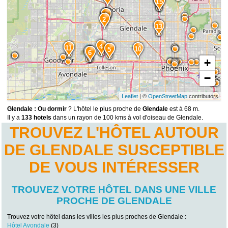
14
15
1
2
13
4
11
10
5
7
6
+
−
Leaflet
| ©
OpenStreetMap
contributors
Glendale : Ou dormir
? L'hôtel le plus proche de
Glendale
est à 68 m.
Il y a
133 hotels
dans un rayon de 100 kms à vol d'oiseau de Glendale.
TROUVEZ L'HÔTEL AUTOUR
DE GLENDALE SUSCEPTIBLE
DE VOUS INTÉRESSER
TROUVEZ VOTRE HÔTEL DANS UNE VILLE
PROCHE DE GLENDALE
Trouvez votre hôtel dans les villes les plus proches de Glendale :
Hôtel Avondale
(3)