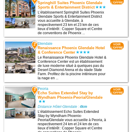
Springhill Suites Phoenix Glendale
L'OFFRE
Sports & Entertainment District
L’établissement Springhill Suites Phoenix
Glendale Sports & Entertainment District
vous accueille à Glendale, à
respectivement 23 km et 23 km de ces
lieux d’intérêt : Copper Square et Centre
de conventions de Phoenix ...
Glendale
2
VOIR
Renaissance Phoenix Glendale Hotel
L'OFFRE
& Conference Center
Le Renaissance Phoenix Glendale Hotel &
Conference Center est un établissement
de luxe moderne situé à quelques pas du
Desert Diamond Arena et du stade State
Farm. Profitez de la piscine intérieure pour
la nage en ...
Peoria
3
VOIR
Echo Suites Extended Stay by
L'OFFRE
Wyndham Phoenix-Peoria/Glendale
Distance Hôtel-Glendale :
4km
L’établissement Echo Suites Extended
Stay by Wyndham Phoenix-
Peoria/Glendale vous accueille à Peoria, à
respectivement 24 km et 24 km de ces
lieux d’intérêt : Copper Square et Centre