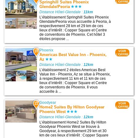
Springhill Suites Phoenix
L'OFFRE
Glendale/Peoria
Distance Hôtel-Glendale :
11km
L’établissement Springhill Suites Phoenix
Glendale/Peoria vous accueille à Peoria, à
respectivement 28 km et 29 km de ces
lieux d’intérêt : Copper Square et Centre
de conventions de Phoenix. Cet hôtel 3
étoiles propose ...
Phoenix
10
VOIR
Americas Best Value Inn - Phoenix,
L'OFFRE
Az
Distance Hôtel-Glendale :
12km
L’établissement 2 étoiles Americas Best
Value Inn - Phoenix, Az se situe à Phoenix,
à respectivement 11 km et 11 km de ces
lieux d’intérêt : Copper Square et Centre
de conventions de Phoenix. Il vous
accueille à ...
Goodyear
11
VOIR
Home2 Suites By Hilton Goodyear
L'OFFRE
Phoenix West
Distance Hôtel-Glendale :
12km
L’établissement Home2 Suites By Hilton
Goodyear Phoenix West se trouve à
Goodyear, à respectivement 29 km et 30
km de ces lieux d’intérêt : Copper Square