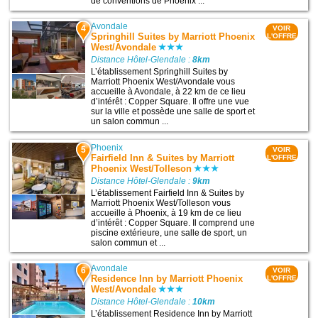
de conventions de Phoenix ...
Avondale
4
VOIR
Springhill Suites by Marriott Phoenix
L'OFFRE
West/Avondale
Distance Hôtel-Glendale :
8km
L’établissement Springhill Suites by
Marriott Phoenix West/Avondale vous
accueille à Avondale, à 22 km de ce lieu
d’intérêt : Copper Square. Il offre une vue
sur la ville et possède une salle de sport et
un salon commun ...
Phoenix
5
VOIR
Fairfield Inn & Suites by Marriott
L'OFFRE
Phoenix West/Tolleson
Distance Hôtel-Glendale :
9km
L’établissement Fairfield Inn & Suites by
Marriott Phoenix West/Tolleson vous
accueille à Phoenix, à 19 km de ce lieu
d’intérêt : Copper Square. Il comprend une
piscine extérieure, une salle de sport, un
salon commun et ...
Avondale
6
VOIR
Residence Inn by Marriott Phoenix
L'OFFRE
West/Avondale
Distance Hôtel-Glendale :
10km
L’établissement Residence Inn by Marriott