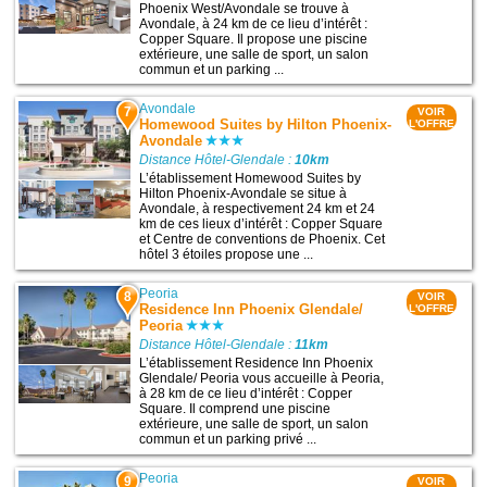
Phoenix West/Avondale se trouve à
Avondale, à 24 km de ce lieu d’intérêt :
Copper Square. Il propose une piscine
extérieure, une salle de sport, un salon
commun et un parking ...
Avondale
7
VOIR
Homewood Suites by Hilton Phoenix-
L'OFFRE
Avondale
Distance Hôtel-Glendale :
10km
L’établissement Homewood Suites by
Hilton Phoenix-Avondale se situe à
Avondale, à respectivement 24 km et 24
km de ces lieux d’intérêt : Copper Square
et Centre de conventions de Phoenix. Cet
hôtel 3 étoiles propose une ...
Peoria
8
VOIR
Residence Inn Phoenix Glendale/
L'OFFRE
Peoria
Distance Hôtel-Glendale :
11km
L’établissement Residence Inn Phoenix
Glendale/ Peoria vous accueille à Peoria,
à 28 km de ce lieu d’intérêt : Copper
Square. Il comprend une piscine
extérieure, une salle de sport, un salon
commun et un parking privé ...
Peoria
9
VOIR