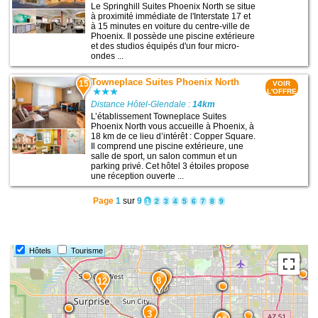
Le Springhill Suites Phoenix North se situe
à proximité immédiate de l'Interstate 17 et
à 15 minutes en voiture du centre-ville de
Phoenix. Il possède une piscine extérieure
et des studios équipés d'un four micro-
ondes ...
Towneplace Suites Phoenix North
15
VOIR
L'OFFRE
Distance Hôtel-Glendale :
14km
L’établissement Towneplace Suites
Phoenix North vous accueille à Phoenix, à
18 km de ce lieu d’intérêt : Copper Square.
Il comprend une piscine extérieure, une
salle de sport, un salon commun et un
parking privé. Cet hôtel 3 étoiles propose
une réception ouverte ...
Page
1
sur
9
1
2
3
4
5
6
7
8
9
Hôtels
Tourisme
9
8
12
3