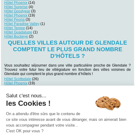
Hôtel Phoenix
(14)
Hôtel Surprise
(4)
Hôtel Goodyear
(3)
Hôtel Phoenix
(19)
Hôtel Peoria
(3)
Hôtel Paradise Valley
(1)
Hôtel Tempe
(14)
Hôtel Guadalupe
(1)
Hôtel Buckeye
(2)
QUELLES VILLES AUTOUR DE GLENDALE
COMPTENT LE PLUS GRAND NOMBRE
D'HÔTELS ?
Vous souhaitez séjourner dans une ville particulière proche de Glendale ?
Trouvez votre futur lieu de villégiature en fonction des villes voisines de
Glendale qui comptent le plus grand nombre d’hôtels !
Hôtel Scottsdale
(26)
Hôtel Phoenix
(19)
Hôtel Tempe
(14)
Hôtel Phoenix
(14)
Salut c'est nous...
Hôtel Chandler
(12)
Hôtel Mesa
(6)
les Cookies !
Hôtel Surprise
(4)
Hôtel Goodyear
(3)
Hôtel Peoria
(3)
On a attendu d'être sûrs que le contenu de
Hôtel Avondale
(3)
ce site vous intéresse avant de vous déranger, mais on aimerait bien
vous accompagner pendant votre visite...
Qui sommes nous ?
|
Contactez-nous
|
Nos partenaires
C'est OK pour vous ?