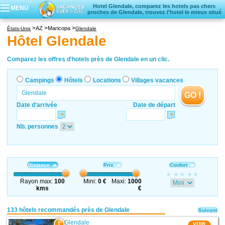
Hotel Glendale, comparez les hotels pas chers
MENU
proches de Glendale, trouvez l'hotel le mieux situé
Campings
AZ
Maricopa
États-Unis
Glendale
Hôtels
Hôtel Glendale
Locations vacances
Villages vacances
Comparez les offres d'hotels près de Glendale en un clic.
Campings
Hôtels
Locations
Villages vacances
GO !
Date d'arrivée
Date de départ
Nb. personnes
Distance
Prix
Confort
Rayon max:
100
Mini:
0 €
Maxi:
1000
kms
€
133 hôtels recommandés près de Glendale
Suivant
Glendale
1
VOIR