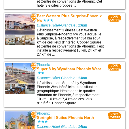
et Centre de conventions de Phoenix. Cet
hôtel 3 étoiles propose ...
Best Western Plus Surprise-Phoenix
12
VOIR
Nw
L'OFFRE
Distance Hôtel-Glendale :
13km
L’établissement 3 étoiles Best Western
Plus Surprise-Phoenix Nw vous accueille
à Surprise, à respectivement 34 km et 34
km de ces lieux d’intérêt : Copper Square
et Centre de conventions de Phoenix. Il est
installé à respectivement 18 km, 24 km et
27 km de ...
Phoenix
13
VOIR
Super 8 by Wyndham Phoenix West
L'OFFRE
Distance Hôtel-Glendale :
13km
L’établissement Super 8 by Wyndham
Phoenix West bénéficie d’une situation
géographique idéale dans le quartier
Alhambra de Phoenix, à respectivement
10 km, 10 km et 7,4 km de ces lieux
d’intérêt : Copper Square ...
Phoenix
14
VOIR
Springhill Suites Phoenix North
L'OFFRE
Distance Hôtel-Glendale :
14km