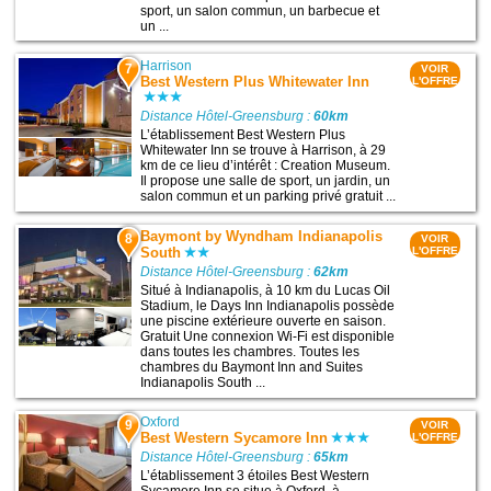
sport, un salon commun, un barbecue et
un ...
Harrison
7
VOIR
Best Western Plus Whitewater Inn
L'OFFRE
Distance Hôtel-Greensburg :
60km
L’établissement Best Western Plus
Whitewater Inn se trouve à Harrison, à 29
km de ce lieu d’intérêt : Creation Museum.
Il propose une salle de sport, un jardin, un
salon commun et un parking privé gratuit ...
Baymont by Wyndham Indianapolis
8
VOIR
South
L'OFFRE
Distance Hôtel-Greensburg :
62km
Situé à Indianapolis, à 10 km du Lucas Oil
Stadium, le Days Inn Indianapolis possède
une piscine extérieure ouverte en saison.
Gratuit Une connexion Wi-Fi est disponible
dans toutes les chambres. Toutes les
chambres du Baymont Inn and Suites
Indianapolis South ...
Oxford
9
VOIR
Best Western Sycamore Inn
L'OFFRE
Distance Hôtel-Greensburg :
65km
L’établissement 3 étoiles Best Western