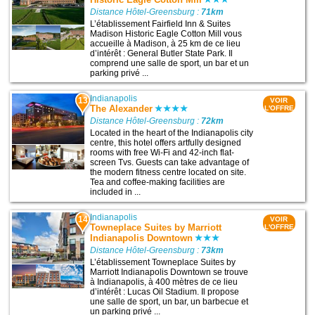
Distance Hôtel-Greensburg :
71km
L’établissement Fairfield Inn & Suites
Madison Historic Eagle Cotton Mill vous
accueille à Madison, à 25 km de ce lieu
d’intérêt : General Butler State Park. Il
comprend une salle de sport, un bar et un
parking privé ...
Indianapolis
13
VOIR
The Alexander
L'OFFRE
Distance Hôtel-Greensburg :
72km
Located in the heart of the Indianapolis city
centre, this hotel offers artfully designed
rooms with free Wi-Fi and 42-inch flat-
screen Tvs. Guests can take advantage of
the modern fitness centre located on site.
Tea and coffee-making facilities are
included in ...
Indianapolis
14
VOIR
Towneplace Suites by Marriott
L'OFFRE
Indianapolis Downtown
Distance Hôtel-Greensburg :
73km
L’établissement Towneplace Suites by
Marriott Indianapolis Downtown se trouve
à Indianapolis, à 400 mètres de ce lieu
d’intérêt : Lucas Oil Stadium. Il propose
une salle de sport, un bar, un barbecue et
un parking privé ...