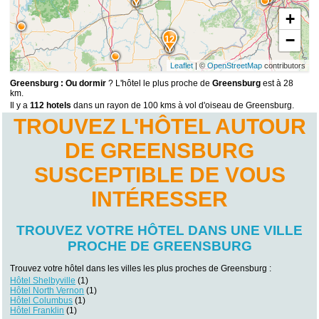
+
−
12
Leaflet
| ©
OpenStreetMap
contributors
Greensburg : Ou dormir
? L'hôtel le plus proche de
Greensburg
est à 28
km.
Il y a
112 hotels
dans un rayon de 100 kms à vol d'oiseau de Greensburg.
TROUVEZ L'HÔTEL AUTOUR
DE GREENSBURG
SUSCEPTIBLE DE VOUS
INTÉRESSER
TROUVEZ VOTRE HÔTEL DANS UNE VILLE
PROCHE DE GREENSBURG
Trouvez votre hôtel dans les villes les plus proches de Greensburg :
Hôtel Shelbyville
(1)
Hôtel North Vernon
(1)
Hôtel Columbus
(1)
Hôtel Franklin
(1)