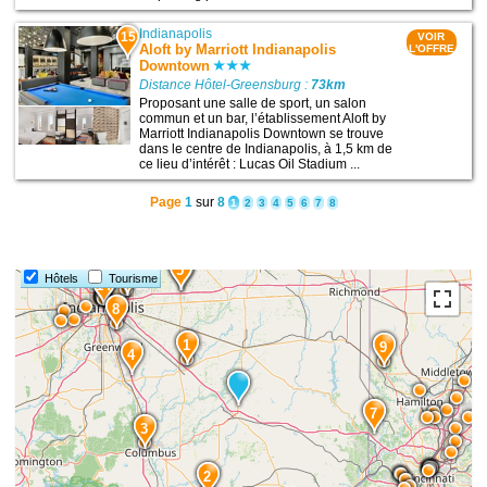
Indianapolis
15
VOIR
Aloft by Marriott Indianapolis
L'OFFRE
Downtown
Distance Hôtel-Greensburg :
73km
Proposant une salle de sport, un salon
commun et un bar, l’établissement Aloft by
Marriott Indianapolis Downtown se trouve
dans le centre de Indianapolis, à 1,5 km de
ce lieu d’intérêt : Lucas Oil Stadium ...
Page
1
sur
8
1
2
3
4
5
6
7
8
5
6
11
10
Hôtels
Tourisme
15
13
14
8
1
9
4
7
3
2