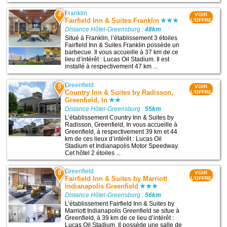
Franklin
4
VOIR
Fairfield Inn & Suites Franklin
L'OFFRE
Distance Hôtel-Greensburg :
48km
Situé à Franklin, l’établissement 3 étoiles
Fairfield Inn & Suites Franklin possède un
barbecue. Il vous accueille à 37 km de ce
lieu d’intérêt : Lucas Oil Stadium. Il est
installé à respectivement 47 km ...
Greenfield
5
VOIR
Country Inn & Suites by Radisson,
L'OFFRE
Greenfield, In
Distance Hôtel-Greensburg :
55km
L’établissement Country Inn & Suites by
Radisson, Greenfield, In vous accueille à
Greenfield, à respectivement 39 km et 44
km de ces lieux d’intérêt : Lucas Oil
Stadium et Indianapolis Motor Speedway.
Cet hôtel 2 étoiles ...
Greenfield
6
VOIR
Fairfield Inn & Suites by Marriott
L'OFFRE
Indianapolis Greenfield
Distance Hôtel-Greensburg :
56km
L’établissement Fairfield Inn & Suites by
Marriott Indianapolis Greenfield se situe à
Greenfield, à 39 km de ce lieu d’intérêt :
Lucas Oil Stadium. Il possède une salle de