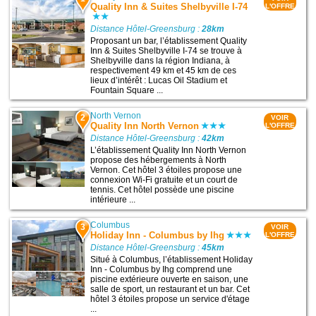
Quality Inn & Suites Shelbyville I-74
L'OFFRE
Distance Hôtel-Greensburg :
28km
Proposant un bar, l’établissement Quality
Inn & Suites Shelbyville I-74 se trouve à
Shelbyville dans la région Indiana, à
respectivement 49 km et 45 km de ces
lieux d’intérêt : Lucas Oil Stadium et
Fountain Square ...
North Vernon
2
VOIR
Quality Inn North Vernon
L'OFFRE
Distance Hôtel-Greensburg :
42km
L’établissement Quality Inn North Vernon
propose des hébergements à North
Vernon. Cet hôtel 3 étoiles propose une
connexion Wi-Fi gratuite et un court de
tennis. Cet hôtel possède une piscine
intérieure ...
Columbus
3
VOIR
Holiday Inn - Columbus by Ihg
L'OFFRE
Distance Hôtel-Greensburg :
45km
Situé à Columbus, l’établissement Holiday
Inn - Columbus by Ihg comprend une
piscine extérieure ouverte en saison, une
salle de sport, un restaurant et un bar. Cet
hôtel 3 étoiles propose un service d'étage
...