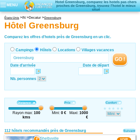
Hotel Greensburg, comparez les hotels pas chers
MENU
proches de Greensburg, trouvez l'hotel le mieux
situé
Campings
IN
Decatur
États-Unis
Greensburg
Hôtels
Hôtel Greensburg
Locations vacances
Villages vacances
Comparez les offres d'hotels près de Greensburg en un clic.
Campings
Hôtels
Locations
Villages vacances
GO !
Date d'arrivée
Date de départ
Nb. personnes
Distance
Prix
Confort
Rayon max:
100
Mini:
0 €
Maxi:
1000
kms
€
112 hôtels recommandés près de Greensburg
Suivant
Shelbyville
1
VOIR