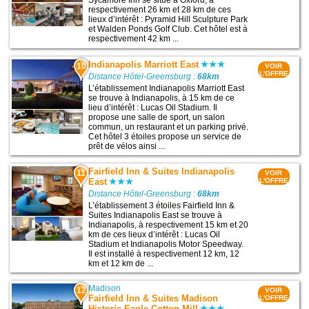
Sycamore Inn se situe à Oxford, à
respectivement 26 km et 28 km de ces
lieux d’intérêt : Pyramid Hill Sculpture Park
et Walden Ponds Golf Club. Cet hôtel est à
respectivement 42 km ...
Indianapolis Marriott East
10
VOIR
L'OFFRE
Distance Hôtel-Greensburg :
68km
L’établissement Indianapolis Marriott East
se trouve à Indianapolis, à 15 km de ce
lieu d’intérêt : Lucas Oil Stadium. Il
propose une salle de sport, un salon
commun, un restaurant et un parking privé.
Cet hôtel 3 étoiles propose un service de
prêt de vélos ainsi ...
Fairfield Inn & Suites Indianapolis
11
VOIR
East
L'OFFRE
Distance Hôtel-Greensburg :
68km
L’établissement 3 étoiles Fairfield Inn &
Suites Indianapolis East se trouve à
Indianapolis, à respectivement 15 km et 20
km de ces lieux d’intérêt : Lucas Oil
Stadium et Indianapolis Motor Speedway.
Il est installé à respectivement 12 km, 12
km et 12 km de ...
Madison
12
VOIR
Fairfield Inn & Suites Madison
L'OFFRE
Historic Eagle Cotton Mill