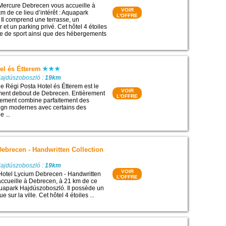
 Mercure Debrecen vous accueille à
VOIR
m de ce lieu d’intérêt : Aquapark
L'OFFRE
Il comprend une terrasse, un
r et un parking privé. Cet hôtel 4 étoiles
e de sport ainsi que des hébergements
el és Étterem
Hajdúszoboszló :
19km
le Régi Posta Hotel és Étterem est le
VOIR
iment debout de Debrecen. Entièrement
L'OFFRE
ssement combine parfaitement des
ign modernes avec certains des
e ...
ebrecen - Handwritten Collection
Hajdúszoboszló :
19km
VOIR
Hotel Lycium Debrecen - Handwritten
L'OFFRE
accueille à Debrecen, à 21 km de ce
 Aquapark Hajdúszoboszló. Il possède un
e sur la ville. Cet hôtel 4 étoiles ...