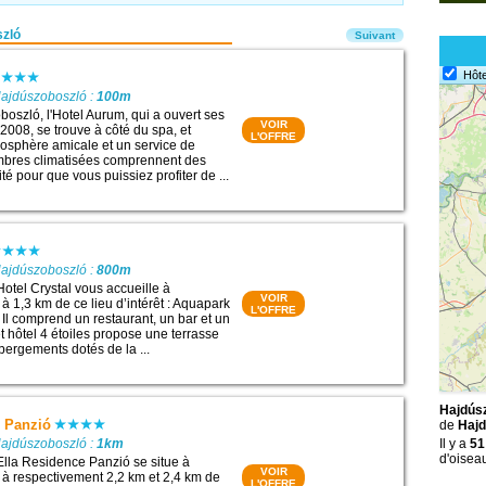
zló
Suivant
Hôte
Hajdúszoboszló :
100m
boszló, l'Hotel Aurum, qui a ouvert ses
VOIR
t 2008, se trouve à côté du spa, et
L'OFFRE
osphère amicale et un service de
ambres climatisées comprennent des
é pour que vous puissiez profiter de ...
Hajdúszoboszló :
800m
Hotel Crystal vous accueille à
VOIR
à 1,3 km de ce lieu d’intérêt : Aquapark
L'OFFRE
Il comprend un restaurant, un bar et un
t hôtel 4 étoiles propose une terrasse
bergements dotés de la ...
Hajdúsz
e Panzió
de
Hajd
Hajdúszoboszló :
1km
Il y a
51
d'oisea
Ella Residence Panzió se situe à
VOIR
à respectivement 2,2 km et 2,4 km de
L'OFFRE