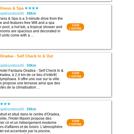
ellness & Spa
Hajdúszoboszló :
58km
ness & Spa is a 3-minute drive from the
e and features free Wifi and a spa
VOIR
r pool, a hot tub, a tropical shower and
L'OFFRE
l rooms are spacious and decorated in
l units come with a ...
 Oradea - Self Check In & Out
Hajdúszoboszló :
59km
Hotel Fantazia Oradea - Self Check In &
VOIR
radea, à 2,4 km de ce lieu d’intérêt :
L'OFFRE
mphaea. Il offre une vue sur la ville.
les propose une terrasse ainsi que des
s de la climatisation ...
Hajdúszoboszló :
59km
uit et situé dans le centre d'Oradea,
e ville, l'Hotel Maxim propose des
VOIR
rnier cri et un hébergement moderne
L'OFFRE
s d'affaires et de loisirs. L'atmosphère
el est accentuée par la piscine,