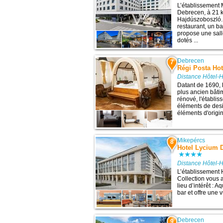
L’établissement
Debrecen, à 21 k
Hajdúszoboszló. 
restaurant, un ba
propose une sall
dotés ...
Debrecen
7
Régi Posta Hot
Distance Hôtel-
Datant de 1690, 
plus ancien bât
rénové, l'établi
éléments de des
éléments d'origin
Mikepércs
8
Hotel Lycium D
Distance Hôtel-
L’établissement 
Collection vous 
lieu d’intérêt :
bar et offre une vu
Debrecen
9