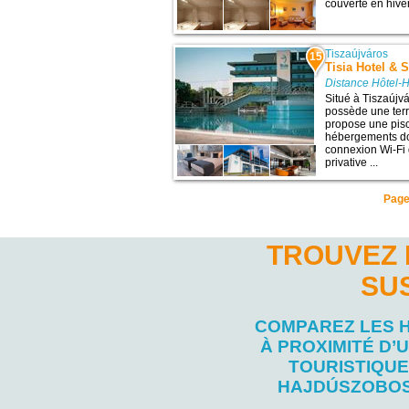
couverte en hiver
Tiszaújváros
15
Tisia Hotel & 
Distance Hôtel-
Situé à Tiszaújvá
possède une terra
propose une pisc
hébergements dot
connexion Wi-Fi g
privative ...
Pag
TROUVEZ 
SU
COMPAREZ LES 
À PROXIMITÉ D’U
TOURISTIQUE
HAJDÚSZOBO