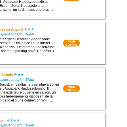
rêt : Aquapark Hajdúszoboszló et
Extrem Zona. Il possède une
gratuite, un jardin avec une piscine
brecen Airport
Hajdúszoboszló :
16km
ibis Styles Debrecen Airport vous
VOIR
cen, à 22 km de ce lieu d’intérêt :
L'OFFRE
zoboszló. Il comprend une terrasse,
 bar et un parking privé. Cet hôtel 3
lláshely
Hajdúszoboszló :
17km
Borostyán Szálláshely se situe à 20 km
VOIR
rêt : Aquapark Hajdúszoboszló. Il
L'OFFRE
ine extérieure ouverte en saison, un
e des hébergements disposant de la
un patio et d’une connexion Wi-Fi ...
cen
Hajdúszoboszló :
19km