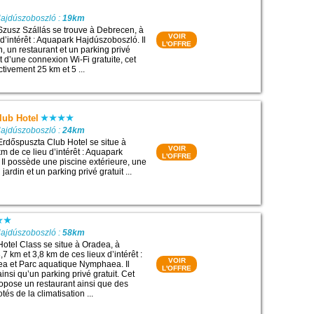
Hajdúszoboszló :
19km
Szusz Szállás se trouve à Debrecen, à
VOIR
d’intérêt : Aquapark Hajdúszoboszló. Il
L'OFFRE
, un restaurant et un parking privé
t d’une connexion Wi-Fi gratuite, cet
ctivement 25 km et 5 ...
lub Hotel
Hajdúszoboszló :
24km
Erdőspuszta Club Hotel se situe à
VOIR
m de ce lieu d’intérêt : Aquapark
L'OFFRE
Il possède une piscine extérieure, une
 jardin et un parking privé gratuit ...
Hajdúszoboszló :
58km
Hotel Class se situe à Oradea, à
7 km et 3,8 km de ces lieux d’intérêt :
VOIR
ea et Parc aquatique Nymphaea. Il
L'OFFRE
nsi qu’un parking privé gratuit. Cet
propose un restaurant ainsi que des
s de la climatisation ...