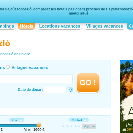
tel Hajdúszoboszló, comparez les hotels pas chers proches de Hajdúszoboszló, t
mieux situé
mpings
Hôtels
Locations vacances
Villages vacances
C
zló
oboszló en un clic.
ons
Villages vacances
GO !
Date de départ
Prix
Confort
 €
Maxi:
1000 €