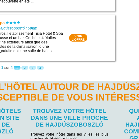
 et ouverte en été ...
Spa
Hajdúszoboszló :
59km
ros, l’établissement Tisia Hotel & Spa
VOIR
sse et un bar. Cet hôtel 4 étoiles
L'OFFRE
ine extérieure ainsi que des
és de la climatisation, d’une
ratuite et d’une salle de bains
e
1
sur
4
1
2
3
4
L'HÔTEL AUTOUR DE HAJDÚ
SCEPTIBLE DE VOUS INTÉRES
HÔTELS
TROUVEZ VOTRE HÔTEL
QU
N SITE
DANS UNE VILLE PROCHE
 DE
DE HAJDÚSZOBOSZLÓ
HAJ
SZLÓ
COM
Trouvez votre hôtel dans les villes les plus
GR
proches de Hajdúszoboszló :