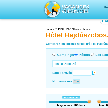
Ho
Ca
Hajdú-Bihar
Hongrie
Hajdúszoboszló
Hôtel Hajdúszobos
Comparez les offres d'hotels près de Hajdúsz
Campings
Hôtels
Locati
Date d'arrivée
Nb. personnes
Distance
Rayon max:
100 kms
Mini:
0