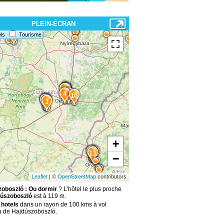
PLEIN-ÉCRAN
ls
15
Tourisme
8
5
7
6
4
9
10
1
2
3
+
11
12
14
13
−
Leaflet
| ©
OpenStreetMap
contributors
oboszló : Ou dormir
? L'hôtel le plus proche
úszoboszló
est à 119 m.
 hotels
dans un rayon de 100 kms à vol
u de Hajdúszoboszló.