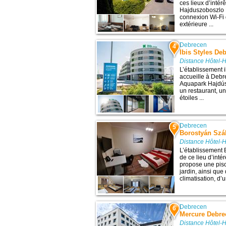
ces lieux d’inté
Hajduszoboszlo 
connexion Wi-Fi 
extérieure ...
Debrecen
4
Ibis Styles De
Distance Hôtel-
L’établissement 
accueille à Debre
Aquapark Hajdús
un restaurant, un
étoiles ...
Debrecen
5
Borostyán Szá
Distance Hôtel-
L’établissement 
de ce lieu d’inté
propose une pisc
jardin, ainsi qu
climatisation, d’
Debrecen
6
Mercure Debre
Distance Hôtel-