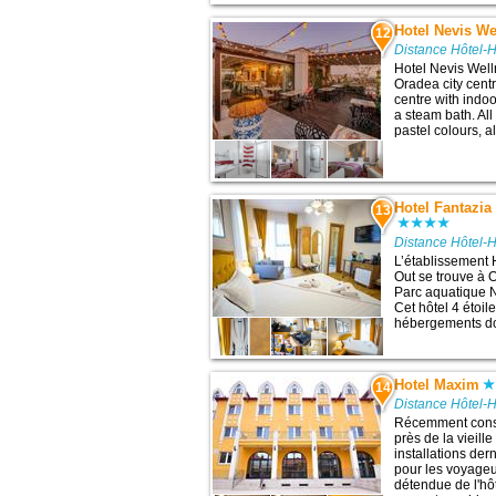
Hotel Nevis W
12
Distance Hôtel-
Hotel Nevis Well
Oradea city centr
centre with indoo
a steam bath. Al
pastel colours, al
Hotel Fantazia
13
Distance Hôtel-
L’établissement 
Out se trouve à O
Parc aquatique Ny
Cet hôtel 4 étoi
hébergements doté
Hotel Maxim
14
Distance Hôtel-
Récemment constr
près de la vieill
installations de
pour les voyageur
détendue de l'hôt