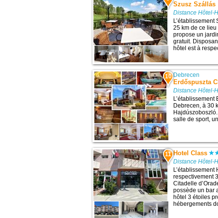
Szusz Szállás
Distance Hôtel-
L’établissement 
25 km de ce lieu 
propose un jardin
gratuit. Disposan
hôtel est à respe
Debrecen
10
Erdőspuszta C
Distance Hôtel-
L’établissement 
Debrecen, à 30 k
Hajdúszoboszló. 
salle de sport, un
Hotel Class
11
Distance Hôtel-
L’établissement 
respectivement 3,
Citadelle d’Orad
possède un bar ai
hôtel 3 étoiles 
hébergements doté