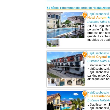
51 hôtels recommandés près de Hajdúszobos
Hajdúszoboszló
1
Hotel Aurum
Distance Hôtel-
Situé à Hajdúszo
portes le 4 juille
propose une atm
qualité. Les ch
meubles de qualit
Hajdúszoboszló
2
Hotel Crystal
Distance Hôtel-
L’établissement 
Hajdúszoboszló, 
Hajdúszoboszló. 
parking privé. Ce
ainsi que des hé
Hajdúszoboszló
3
Ella Residenc
Distance Hôtel-
L’établissement 
Hajdúszoboszló, 