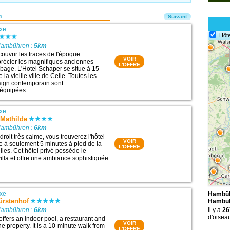
n
Suivant
xe
Hôte
Hambühren :
5km
ouvrir les traces de l'époque
VOIR
récier les magnifiques anciennes
L'OFFRE
age. L'Hotel Schaper se situe à 15
 la vieille ville de Celle. Toutes les
ign contemporain sont
équipées ...
xe
 Mathilde
Hambühren :
6km
roit très calme, vous trouverez l'hôtel
VOIR
e à seulement 5 minutes à pied de la
L'OFFRE
Celles. Cet hôtel privé possède le
villa et offre une ambiance sophistiquée
xe
Hambüh
Fürstenhof
Hambü
Hambühren :
6km
Il y a
26
d'oisea
 offers an indoor pool, a restaurant and
VOIR
he property. It is a 10-minute walk from
L'OFFRE