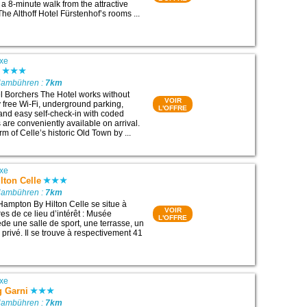
a 8-minute walk from the attractive
e Althoff Hotel Fürstenhof’s rooms ...
xe
s
Hambühren :
7km
l Borchers The Hotel works without
VOIR
 free Wi-Fi, underground parking,
L'OFFRE
 and easy self-check-in with coded
are conveniently available on arrival.
m of Celle’s historic Old Town by ...
xe
lton Celle
Hambühren :
7km
Hampton By Hilton Celle se situe à
VOIR
es de ce lieu d’intérêt : Musée
L'OFFRE
de une salle de sport, une terrasse, un
 privé. Il se trouve à respectivement 41
xe
g Garni
Hambühren :
7km