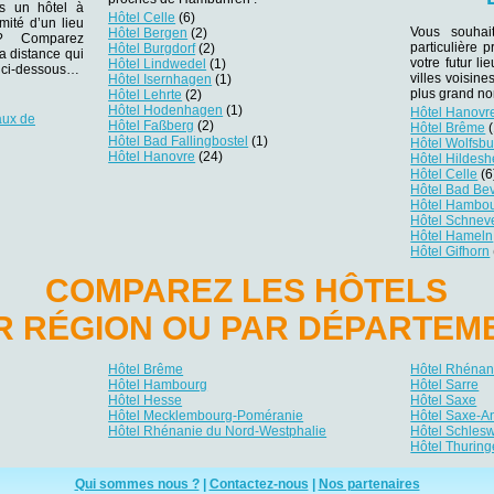
ns un hôtel à
Hôtel Celle
(6)
ité d’un lieu
Vous souhai
Hôtel Bergen
(2)
r ? Comparez
particulière
Hôtel Burgdorf
(2)
la distance qui
votre futur li
Hôtel Lindwedel
(1)
es ci-dessous…
villes voisin
Hôtel Isernhagen
(1)
plus grand no
Hôtel Lehrte
(2)
Hôtel Hodenhagen
(1)
Hôtel Hanovr
aux de
Hôtel Faßberg
(2)
Hôtel Brême
(
Hôtel Bad Fallingbostel
(1)
Hôtel Wolfsbu
Hôtel Hanovre
(24)
Hôtel Hildes
Hôtel Celle
(6
Hôtel Bad Be
Hôtel Hambo
Hôtel Schnev
Hôtel Hameln
Hôtel Gifhorn
COMPAREZ LES HÔTELS
R RÉGION OU PAR DÉPARTEM
Hôtel Brême
Hôtel Rhénani
Hôtel Hambourg
Hôtel Sarre
Hôtel Hesse
Hôtel Saxe
Hôtel Mecklembourg-Poméranie
Hôtel Saxe-A
Hôtel Rhénanie du Nord-Westphalie
Hôtel Schlesw
Hôtel Thuring
Qui sommes nous ?
|
Contactez-nous
|
Nos partenaires