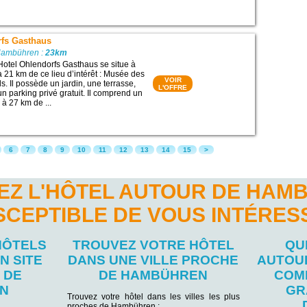
rfs Gasthaus
Hambühren :
23km
Hotel Ohlendorfs Gasthaus se situe à
21 km de ce lieu d’intérêt : Musée des
VOIR
. Il possède un jardin, une terrasse,
L'OFFRE
un parking privé gratuit. Il comprend un
é à 27 km de ...
6
7
8
9
10
11
12
13
14
15
>
EZ L'HÔTEL AUTOUR DE HAM
SCEPTIBLE DE VOUS INTÉRES
HÔTELS
TROUVEZ VOTRE HÔTEL
QU
N SITE
DANS UNE VILLE PROCHE
AUTOU
 DE
DE HAMBÜHREN
COM
N
GR
Trouvez votre hôtel dans les villes les plus
proches de Hambühren :