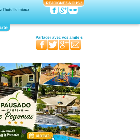
REJOIGNEZ-NOUS !
l'hotel le mieux
arte
votre moitié
vos proches
votre famille
Partager avec
vos ami(e)s