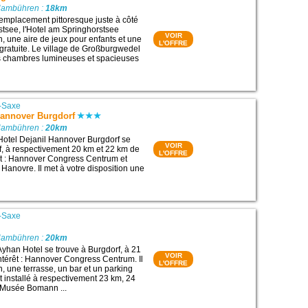
Hambühren :
18km
 emplacement pittoresque juste à côté
stsee, l'Hotel am Springhorstsee
VOIR
n, une aire de jeux pour enfants et une
L'OFFRE
gratuite. Le village de Großburgwedel
es chambres lumineuses et spacieuses
-Saxe
Hannover Burgdorf
Hambühren :
20km
Hotel Dejanil Hannover Burgdorf se
VOIR
f, à respectivement 20 km et 22 km de
L'OFFRE
rêt : Hannover Congress Centrum et
 Hanovre. Il met à votre disposition une
-Saxe
Hambühren :
20km
Ayhan Hotel se trouve à Burgdorf, à 21
VOIR
intérêt : Hannover Congress Centrum. Il
L'OFFRE
, une terrasse, un bar et un parking
est installé à respectivement 23 km, 24
: Musée Bomann ...