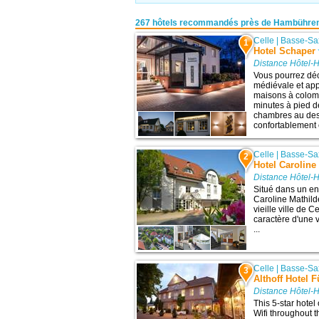
267 hôtels recommandés près de Hambühre
Celle
|
Basse-Sa
1
Hotel Schaper
Distance Hôtel-
Vous pourrez déc
médiévale et app
maisons à colomb
minutes à pied de
chambres au des
confortablement 
Celle
|
Basse-Sa
2
Hotel Caroline
Distance Hôtel-
Situé dans un end
Caroline Mathild
vieille ville de 
caractère d'une 
...
Celle
|
Basse-Sa
3
Althoff Hotel 
Distance Hôtel-
This 5-star hotel
Wifi throughout t