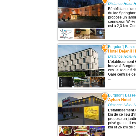
Distance Hôtel-
Bénéficiant d'un
du lac Springhor
propose un jardi
connexion Wi-Fi 
est à 2,3 km. C
...
Burgdorf
|
Basse
10
Hotel Dejanil 
Distance Hôtel-
L’établissement 
trouve à Burgdor
ces lieux d’inté
Gare centrale de
...
Burgdorf
|
Basse
11
Ayhan Hotel
Distance Hôtel-
L’établissement 
km de ce lieu d’
propose un jardin
privé gratuit. Il 
km et 26 km de 