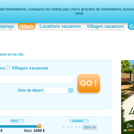
tel Hambühren, comparez les hotels pas chers proches de Hambühren, trouvez 
situé
mpings
Hôtels
Locations vacances
Villages vacances
C
en en un clic.
ons
Villages vacances
GO !
Date de départ
Prix
Confort
 €
Maxi:
1000 €