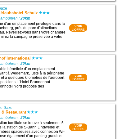
Saxe
Urlaubshotel Schulz
Hambühren :
20km
cie d'un emplacement privilégié dans la
VOIR
ebourg, près du parc d'attractions
L'OFFRE
au. Réveillez-vous dans votre chambre
dmirez la campagne préservée à votre
of International
Hambühren :
20km
table bénéficie d'un emplacement
oyant à Wedemark, juste à la périphérie
VOIR
et à quelques kilomètres de l'aéroport
L'OFFRE
xpositions. L'Hotel Brunnenhof
rporthotel Nord propose des
se-Saxe
l & Restaurant
Hambühren :
20km
stion familiale se trouve à seulement 5
VOIR
e la station de S-Bahn Lindwedel et
L'OFFRE
mbres spacieuses avec connexion Wi-
ispose également d'un parking gratuit et