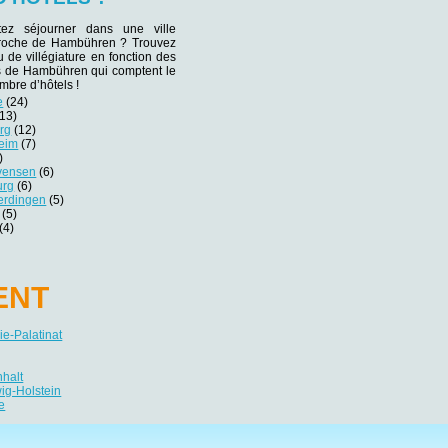
tez séjourner dans une ville
 proche de Hambühren ? Trouvez
eu de villégiature en fonction des
es de Hambühren qui comptent le
mbre d’hôtels !
e
(24)
13)
rg
(12)
heim
(7)
)
vensen
(6)
urg
(6)
erdingen
(5)
(5)
(4)
ENT
e-Palatinat
nhalt
ig-Holstein
e