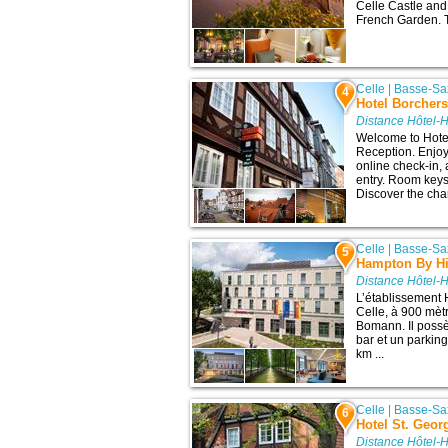
Celle Castle and 
French Garden. Th
Celle
|
Basse-Sa
4
Hotel Borcher
Distance Hôtel-
Welcome to Hote
Reception. Enjoy
online check-in,
entry. Room keys 
Discover the char
Celle
|
Basse-Sa
5
Hampton By Hi
Distance Hôtel-
L’établissement 
Celle, à 900 mètr
Bomann. Il possè
bar et un parking
km ...
Celle
|
Basse-Sa
6
Hotel St. Geor
Distance Hôtel-