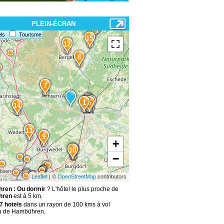
PLEIN-ÉCRAN
ls
Tourisme
15
12
8
7
2
4
6
3
1
5
14
13
9
+
10
11
−
Leaflet
| ©
OpenStreetMap
contributors
ren : Ou dormir
? L'hôtel le plus proche de
hren
est à 5 km.
7 hotels
dans un rayon de 100 kms à vol
u de Hambühren.