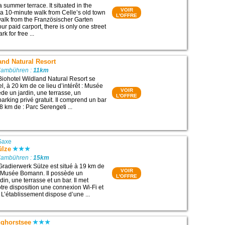
 a summer terrace. It situated in the
VOIR
 a 10-minute walk from Celle’s old town
L'OFFRE
alk from the Französischer Garten
our paid carport, there is only one street
k for free ...
and Natural Resort
Hambühren :
11km
Biohotel Wildland Natural Resort se
l, à 20 km de ce lieu d’intérêt : Musée
VOIR
de un jardin, une terrasse, un
L'OFFRE
parking privé gratuit. Il comprend un bar
28 km de : Parc Serengeti ...
Saxe
ülze
Hambühren :
15km
Gradierwerk Sülze est situé à 19 km de
VOIR
t : Musée Bomann. Il possède un
L'OFFRE
din, une terrasse et un bar. Il met
otre disposition une connexion Wi-Fi et
 L’établissement dispose d’une ...
nghorstsee