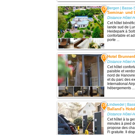
Bergen
|
Basse-
12
Seminar- und 
Distance Hôtel-
Cet hôtel bénéfi
lande sud de Lun
Heidepark à Solt
confortable et a
porte ...
Hotel Brunnenh
13
Distance Hôtel-
Cet hôtel confor
paisible et verd
nord de Hanovre 
et du parc des e
International Ai
hébergements ...
Lindwedel
|
Bas
14
Balland's Hote
Distance Hôtel-
Cet hôtel à la ge
minutes à pied d
propose des cha
Fi gratuite. Il d