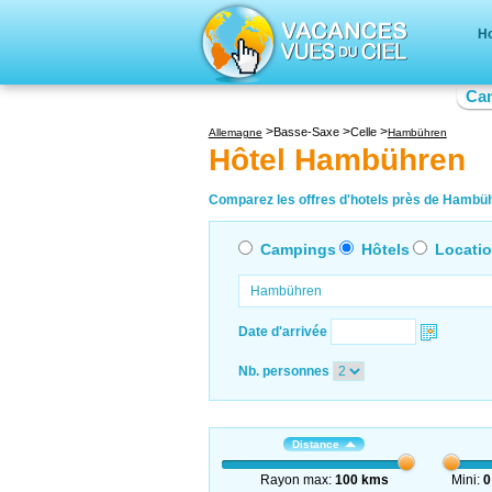
Ho
Ca
Basse-Saxe
Celle
Allemagne
Hambühren
Hôtel Hambühren
Comparez les offres d'hotels près de Hambühr
Campings
Hôtels
Locati
Date d'arrivée
Nb. personnes
Distance
Rayon max:
100 kms
Mini:
0