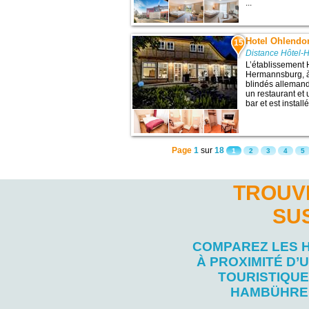
...
Hotel Ohlendo
15
Distance Hôtel-
L’établissement 
Hermannsburg, à 
blindés allemands
un restaurant et 
bar et est install
Page
1
sur
18
1
2
3
4
5
TROUV
SU
COMPAREZ LES 
À PROXIMITÉ D’U
TOURISTIQUE
HAMBÜHRE