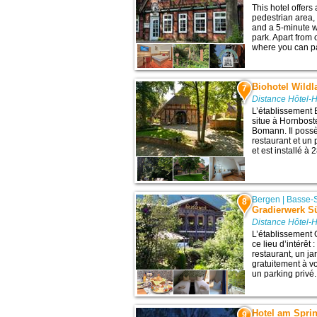
This hotel offers
pedestrian area,
and a 5-minute w
park. Apart from 
where you can par
Biohotel Wildl
7
Distance Hôtel-
L’établissement 
situe à Hornboste
Bomann. Il possè
restaurant et un 
et est installé à 
Bergen
|
Basse-
8
Gradierwerk S
Distance Hôtel-
L’établissement 
ce lieu d’intérê
restaurant, un jar
gratuitement à v
un parking privé.
Hotel am Spri
9