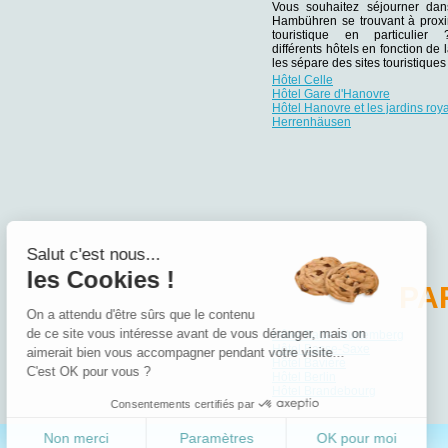
Vous souhaitez séjourner da
Hambühren se trouvant à proxim
touristique en particulie
différents hôtels en fonction de 
les sépare des sites touristiqu
Hôtel Celle
Hôtel Gare d'Hanovre
Hôtel Hanovre et les jardins roy
Herrenhäusen
Salut c'est nous...
les Cookies !
PA
On a attendu d'être sûrs que le contenu
de ce site vous intéresse avant de vous déranger, mais on
Hôtel Bade-Wurtemberg
Hôtel Basse-Saxe
aimerait bien vous accompagner pendant votre visite...
Hôtel Bavière
C'est OK pour vous ?
Hôtel Berlin
Hôtel Brandebourg
Consentements certifiés par
Non merci
Paramètres
OK pour moi