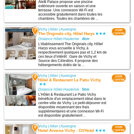
Aletti Palace propose une piscine
extérieure ouverte en saison et une
terrasse. Une connexion Wi-Fi est
accessible gratuitement dans toutes les
chambres. Toutes les chambres de ...
Vichy
|
Allier
|
Auvergne
7
VOIR
The Originals city, Hôtel Harys
L'OFFRE
Distance Hôtel-Hauterive :
4km
L’établissement The Originals city, Hôtel
Harys vous accueille à Vichy, à
respectivement quelques pas et 1,2 km de
ces lieux d’intérêt : Gare de Vichy et
Source des Célestins. Il propose des
hébergements dotés de la ...
Vichy
|
Allier
|
Auvergne
8
VOIR
Hôtel & Restaurant Le Patio Vichy
L'OFFRE
Distance Hôtel-Hauterive :
5km
L'Hôtel & Restaurant Le Patio Vichy
bénéficie d'un emplacement idéal dans le
centre-ville de Vichy. Le petit-déjeuner est
disponible moyennant des frais
supplémentaires et une connexion Wi-Fi
est disponible gratuitement ...
Vichy
|
Allier
|
Auvergne
9
VOIR
Hotel Arverna Vichy - Clt'Hotel
L'OFFRE