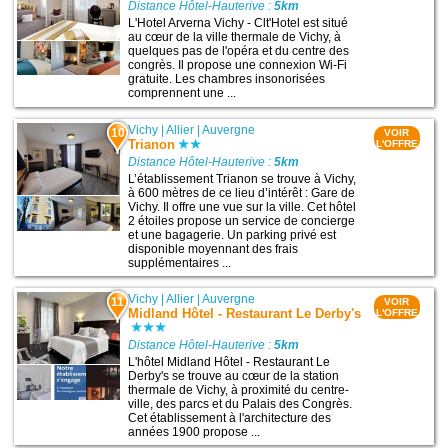
Distance Hôtel-Hauterive :
5km
L'Hotel Arverna Vichy - Clt'Hotel est situé
au cœur de la ville thermale de Vichy, à
quelques pas de l'opéra et du centre des
congrès. Il propose une connexion Wi-Fi
gratuite. Les chambres insonorisées
comprennent une ...
Vichy
|
Allier
|
Auvergne
10
VOIR
Trianon
L'OFFRE
Distance Hôtel-Hauterive :
5km
L’établissement Trianon se trouve à Vichy,
à 600 mètres de ce lieu d’intérêt : Gare de
Vichy. Il offre une vue sur la ville. Cet hôtel
2 étoiles propose un service de concierge
et une bagagerie. Un parking privé est
disponible moyennant des frais
supplémentaires ...
Vichy
|
Allier
|
Auvergne
11
VOIR
Midland Hôtel - Restaurant Le Derby's
L'OFFRE
Distance Hôtel-Hauterive :
5km
L'hôtel Midland Hôtel - Restaurant Le
Derby's se trouve au cœur de la station
thermale de Vichy, à proximité du centre-
ville, des parcs et du Palais des Congrès.
Cet établissement à l'architecture des
années 1900 propose ...