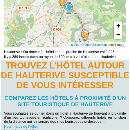
1
+
−
2
3
Leaflet
| ©
OpenStreetMap
contributors
Hauterive : Ou dormir
? L'hôtel le plus proche de
Hauterive
est à 825 m.
Il y a
289 hotels
dans un rayon de 100 kms à vol d'oiseau de Hauterive.
TROUVEZ L'HÔTEL AUTOUR
DE HAUTERIVE SUSCEPTIBLE
DE VOUS INTÉRESSER
COMPAREZ LES HÔTELS À PROXIMITÉ D’UN
SITE TOURISTIQUE DE HAUTERIVE
Vous souhaitez séjourner dans un hôtel à Hauterive se trouvant à proximité
d’un lieu touristique en particulier ? Comparez différents hôtels en fonction
de la distance qui les sépare des sites touristiques ci-dessous…
Hôtel Parcs de l’Allier