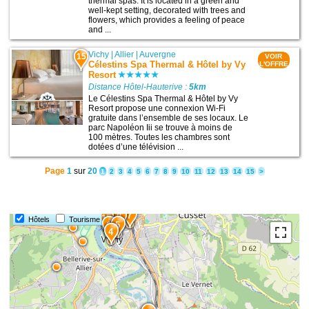
thermal spas. It is located in a green and
well-kept setting, decorated with trees and
flowers, which provides a feeling of peace
and ...
Vichy
|
Allier
|
Auvergne
15
VOIR
Célestins Spa Thermal & Hôtel by Vy
L'OFFRE
Resort
Distance Hôtel-Hauterive :
5km
Le Célestins Spa Thermal & Hôtel by Vy
Resort propose une connexion Wi-Fi
gratuite dans l’ensemble de ses locaux. Le
parc Napoléon Iii se trouve à moins de
100 mètres. Toutes les chambres sont
dotées d’une télévision ...
Page
1
sur
20
1
2
3
4
5
6
7
8
9
10
11
12
13
14
15
>
14
10
9
13
7
12
11
8
15
Hôtels
Tourisme
6
5
4