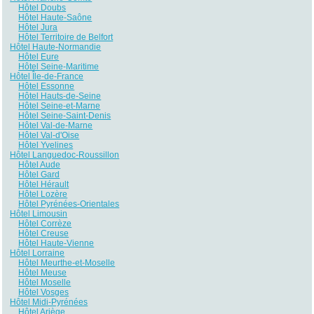
Hôtel Doubs
Hôtel Haute-Saône
Hôtel Jura
Hôtel Territoire de Belfort
Hôtel Haute-Normandie
Hôtel Eure
Hôtel Seine-Maritime
Hôtel Île-de-France
Hôtel Essonne
Hôtel Hauts-de-Seine
Hôtel Seine-et-Marne
Hôtel Seine-Saint-Denis
Hôtel Val-de-Marne
Hôtel Val-d'Oise
Hôtel Yvelines
Hôtel Languedoc-Roussillon
Hôtel Aude
Hôtel Gard
Hôtel Hérault
Hôtel Lozère
Hôtel Pyrénées-Orientales
Hôtel Limousin
Hôtel Corrèze
Hôtel Creuse
Hôtel Haute-Vienne
Hôtel Lorraine
Hôtel Meurthe-et-Moselle
Hôtel Meuse
Hôtel Moselle
Hôtel Vosges
Hôtel Midi-Pyrénées
Hôtel Ariège