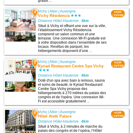
gratuit ...
Vichy
|
Allier
|
Auvergne
4
VOIR
Vichy Résidencia
L'OFFRE
Distance Hôtel-Hauterive :
4km
Situé à Vichy et offrant une vue sur la ville,
l’établissement Vichy Résidencia
comprend un salon commun et une
terrasse. Une connexion Wi-Fi gratuite est
à votre disposition dans l’ensemble de ses
locaux. Revêtus de parquet, les
hébergements disposent d’une ...
Vichy
|
Allier
|
Auvergne
5
VOIR
Kyriad Restaurant Centre Spa Vichy
L'OFFRE
Distance Hôtel-Hauterive :
4km
Doté d'un spa avec bain à remous, sauna
et soins de beauté, le Kyriad Restaurant
Centre Spa Vichy propose des
hébergements à 270 mètres du palais des
congrès et de l'opéra. Une connexion Wi-
Fi est accessible gratuitement ...
Vichy
|
Allier
|
Auvergne
6
VOIR
Hôtel Aletti Palace
L'OFFRE
Distance Hôtel-Hauterive :
4km
Situé à Vichy, à 2 minutes de marche du
palais des congrès et de l’opéra, l’Hôtel