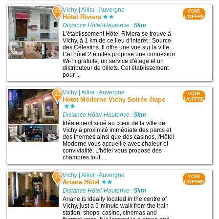
Vichy
|
Allier
|
Auvergne
12
VOIR
Hôtel Riviera
L'OFFRE
Distance Hôtel-Hauterive :
5km
L’établissement Hôtel Riviera se trouve à
Vichy, à 1 km de ce lieu d’intérêt : Source
des Célestins. Il offre une vue sur la ville.
Cet hôtel 2 étoiles propose une connexion
Wi-Fi gratuite, un service d'étage et un
distributeur de billets. Cet établissement
pour ...
Vichy
|
Allier
|
Auvergne
13
VOIR
Hotel Moderne Vichy Soirée étape
L'OFFRE
Distance Hôtel-Hauterive :
5km
Idéalement situé au cœur de la ville de
Vichy à proximité immédiate des parcs et
des thermes ainsi que des casinos, l'Hôtel
Moderne vous accueille avec chaleur et
convivialité. L'hôtel vous propose des
chambres tout ...
Vichy
|
Allier
|
Auvergne
14
VOIR
Ariane Hôtel
L'OFFRE
Distance Hôtel-Hauterive :
5km
Ariane is ideally located in the centre of
Vichy, just a 5-minute walk from the train
station, shops, casino, cinemas and