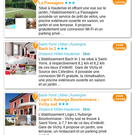
La Passagere
L'OFFRE
Situé à Hauterive et offrant une vue sur le
jardin, l’établissement La Passagere
possède un service de prêt de vélos, une
piscine extérieure ouverte en saison, un
jardin et une terrasse. Il propose
gratuitement une connexion Wi-Fi et un
parking privé ...
Saint-Yorre
|
Allier
|
Auvergne
2
VOIR
Bach In 1
L'OFFRE
Distance Hôtel-Hauterive :
3km
L’établissement Bach In 1 se situe à Saint-
Yorre, à respectivement 8,1 km et 8,2 km
de ces lieux d’intérêt : Gare de Vichy et
Source des Célestins. Il possède une
connexion Wi-Fi gratuite, la climatisation,
une piscine extérieure ouverte en saison
et un jardin ...
Saint-Yorre
|
Allier
|
Auvergne
3
VOIR
Logis L'Auberge Bourbonnaise -
L'OFFRE
Vichy sud
Distance Hôtel-Hauterive :
3km
L’établissement Logis L'Auberge
Bourbonnaise - Vichy sud se trouve à
Saint-Yorre, à 7,7 km de ce lieu d’intérêt :
Gare de Vichy. Il propose un jardin, une
terrasse, un restaurant et un parking privé