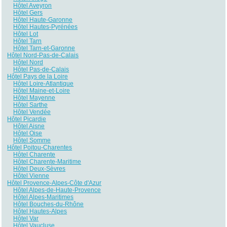
Hôtel Aveyron
Hôtel Gers
Hôtel Haute-Garonne
Hôtel Hautes-Pyrénées
Hôtel Lot
Hôtel Tarn
Hôtel Tarn-et-Garonne
Hôtel Nord-Pas-de-Calais
Hôtel Nord
Hôtel Pas-de-Calais
Hôtel Pays de la Loire
Hôtel Loire-Atlantique
Hôtel Maine-et-Loire
Hôtel Mayenne
Hôtel Sarthe
Hôtel Vendée
Hôtel Picardie
Hôtel Aisne
Hôtel Oise
Hôtel Somme
Hôtel Poitou-Charentes
Hôtel Charente
Hôtel Charente-Maritime
Hôtel Deux-Sèvres
Hôtel Vienne
Hôtel Provence-Alpes-Côte d'Azur
Hôtel Alpes-de-Haute-Provence
Hôtel Alpes-Maritimes
Hôtel Bouches-du-Rhône
Hôtel Hautes-Alpes
Hôtel Var
Hôtel Vaucluse