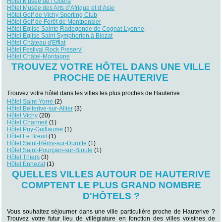
Hôtel Musée de l’Opéra
Hôtel Musée des Arts d’Afrique et d’Asie
Hôtel Golf de Vichy Sporting Club
Hôtel Golf de Forêt de Montpensier
Hôtel Eglise Sainte Radegonde de Cognat-Lyonne
Hôtel Eglise Saint Symphorien à Biozat
Hôtel Château d'Effiat
Hôtel Festival Rock Preserv'
Hôtel Châtel-Montagne
TROUVEZ VOTRE HÔTEL DANS UNE VILLE
PROCHE DE HAUTERIVE
Trouvez votre hôtel dans les villes les plus proches de Hauterive :
Hôtel Saint-Yorre
(2)
Hôtel Bellerive-sur-Allier
(3)
Hôtel Vichy
(20)
Hôtel Charmeil
(1)
Hôtel Puy-Guillaume
(1)
Hôtel Le Breuil
(1)
Hôtel Saint-Rémy-sur-Durolle
(1)
Hôtel Saint-Pourçain-sur-Sioule
(1)
Hôtel Thiers
(3)
Hôtel Ennezat
(1)
QUELLES VILLES AUTOUR DE HAUTERIVE
COMPTENT LE PLUS GRAND NOMBRE
D'HÔTELS ?
Vous souhaitez séjourner dans une ville particulière proche de Hauterive ?
Trouvez votre futur lieu de villégiature en fonction des villes voisines de