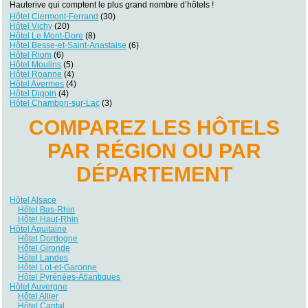
Hauterive qui comptent le plus grand nombre d’hôtels !
Hôtel Clermont-Ferrand
(30)
Hôtel Vichy
(20)
Hôtel Le Mont-Dore
(8)
Hôtel Besse-et-Saint-Anastaise
(6)
Hôtel Riom
(6)
Hôtel Moulins
(5)
Hôtel Roanne
(4)
Hôtel Avermes
(4)
Hôtel Digoin
(4)
Hôtel Chambon-sur-Lac
(3)
COMPAREZ LES HÔTELS
PAR RÉGION OU PAR
DÉPARTEMENT
Hôtel Alsace
Hôtel Bas-Rhin
Hôtel Haut-Rhin
Hôtel Aquitaine
Hôtel Dordogne
Hôtel Gironde
Hôtel Landes
Hôtel Lot-et-Garonne
Hôtel Pyrénées-Atlantiques
Hôtel Auvergne
Hôtel Allier
Hôtel Cantal