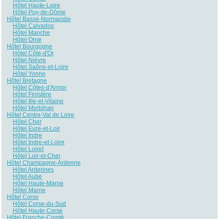
Hôtel Haute-Loire
Hôtel Puy-de-Dôme
Hôtel Basse-Normandie
Hôtel Calvados
Hôtel Manche
Hôtel Orne
Hôtel Bourgogne
Hôtel Côte-d'Or
Hôtel Nièvre
Hôtel Saône-et-Loire
Hôtel Yonne
Hôtel Bretagne
Hôtel Côtes-d'Armor
Hôtel Finistère
Hôtel Ille-et-Vilaine
Hôtel Morbihan
Hôtel Centre-Val de Loire
Hôtel Cher
Hôtel Eure-et-Loir
Hôtel Indre
Hôtel Indre-et-Loire
Hôtel Loiret
Hôtel Loir-et-Cher
Hôtel Champagne-Ardenne
Hôtel Ardennes
Hôtel Aube
Hôtel Haute-Marne
Hôtel Marne
Hôtel Corse
Hôtel Corse-du-Sud
Hôtel Haute-Corse
Hôtel Franche-Comté