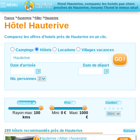
Hotel Hauterive, comparez les hotels pas chers
MENU
proches de Hauterive, trouvez l'hotel le mieux situé
Campings
France
Auvergne
Allier
Hauterive
Hôtels
Hôtel Hauterive
Locations vacances
Villages vacances
Comparez les offres d'hotels près de Hauterive en un clic.
Campings
Hôtels
Locations
Villages vacances
GO !
Date d'arrivée
Date de départ
Nb. personnes
Distance
Prix
Confort
Rayon max:
100
Mini:
0 €
Maxi:
1000
kms
€
289 hôtels recommandés près de Hauterive
Suivant
Hauterive
|
Allier
|
Auvergne
1
VOIR