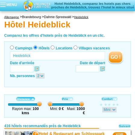
Hotel Heideblick, comparez les hotels pas chers
MENU
proches de Heideblick, trouvez l'hotel le mieux situé
Campings
Brandebourg
Dahme-Spreewald
Allemagne
Heideblick
Hôtels
Hôtel Heideblick
Locations vacances
Villages vacances
Comparez les offres d'hotels près de Heideblick en un clic.
Campings
Hôtels
Locations
Villages vacances
GO !
Date d'arrivée
Date de départ
Nb. personnes
Distance
Prix
Confort
Rayon max:
100
Mini:
0 €
Maxi:
1000
kms
€
416 hôtels recommandés près de Heideblick
Suivant
Hotel & Restaurant am Schlosspark
1
VOIR