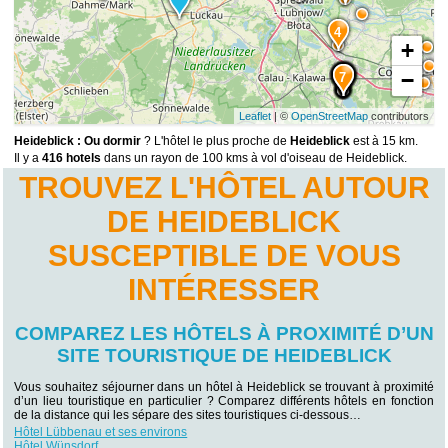
4
+
−
15
14
13
12
10
11
9
8
7
Leaflet
| ©
OpenStreetMap
contributors
Heideblick : Ou dormir
? L'hôtel le plus proche de
Heideblick
est à 15 km.
Il y a
416 hotels
dans un rayon de 100 kms à vol d'oiseau de Heideblick.
TROUVEZ L'HÔTEL AUTOUR
DE HEIDEBLICK
SUSCEPTIBLE DE VOUS
INTÉRESSER
COMPAREZ LES HÔTELS À PROXIMITÉ D’UN
SITE TOURISTIQUE DE HEIDEBLICK
Vous souhaitez séjourner dans un hôtel à Heideblick se trouvant à proximité
d’un lieu touristique en particulier ? Comparez différents hôtels en fonction
de la distance qui les sépare des sites touristiques ci-dessous…
Hôtel Lübbenau et ses environs
Hôtel Wünsdorf