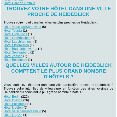
Hôtel Gare de Cottbus
TROUVEZ VOTRE HÔTEL DANS UNE VILLE
PROCHE DE HEIDEBLICK
Trouvez votre hôtel dans les villes les plus proches de Heideblick :
Hôtel Vetschau/Spreewald
(5)
Hôtel Teupitz
(1)
Hôtel Groß Köris
(1)
Hôtel Großräschen
(1)
Hôtel Lauchhammer
(1)
Hôtel Elsterwerda
(1)
Hôtel Bad Liebenwerda
(1)
Hôtel Senftenberg
(2)
Hôtel Zossen
(1)
Hôtel Bestensee
(1)
QUELLES VILLES AUTOUR DE HEIDEBLICK
COMPTENT LE PLUS GRAND NOMBRE
D'HÔTELS ?
Vous souhaitez séjourner dans une ville particulière proche de Heideblick ?
Trouvez votre futur lieu de villégiature en fonction des villes voisines de
Heideblick qui comptent le plus grand nombre d’hôtels !
Hôtel Berlin
(222)
Hôtel Dresde
(26)
Hôtel Potsdam
(11)
Hôtel Meißen
(6)
Hôtel Vetschau/Spreewald
(5)
Hôtel Leipzig
(4)