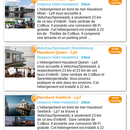
L'OFFRE
Distance Hôtel-Heideblick :
34km
L’hébergement en bord de mer Hausboot
Milan - Lp9 vous accueille à
Vetschau/Spreewald, à seulement 23 km
de ce lieu d’intérêt : Gare centrale de
Cottbus. Il possède une connexion Wi-Fi
gratuite. Cet hébergement est installé à 22
km de : Théâtre de Cottbus. Il comprend
une terrasse et un parking privé ...
Vetschau/Spreewald
|
Brandebourg
13
VOIR
Hausboot Queen - Lp6
L'OFFRE
Distance Hôtel-Heideblick :
34km
L’hébergement Hausboot Queen - Lp6
vous accueille à Vetschau/Spreewald, à
respectivement 23 km et 23 km de ces
lieux d’intérêt : Gare centrale de Cottbus et
Sprembergerstraße. Vous pourrez
pratiquer le vélo dans les environs. Cet
hébergement est installé à 22 km ...
Hausboot Seeblick - Lp7
14
VOIR
L'OFFRE
Distance Hôtel-Heideblick :
34km
L’hébergement en bord de mer Hausboot
Seeblick - Lp7 se trouve à
Vetschau/Spreewald, à seulement 23 km
de ce lieu d’intérêt : Gare centrale de
Cottbus. Il possède une connexion Wi-Fi
gratuite. Cet hébergement est installé à 22