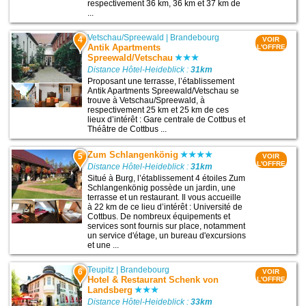
respectivement 36 km, 36 km et 37 km de
...
Vetschau/Spreewald
|
Brandebourg
4
VOIR
Antik Apartments
L'OFFRE
Spreewald/Vetschau
Distance Hôtel-Heideblick :
31km
Proposant une terrasse, l’établissement
Antik Apartments Spreewald/Vetschau se
trouve à Vetschau/Spreewald, à
respectivement 25 km et 25 km de ces
lieux d’intérêt : Gare centrale de Cottbus et
Théâtre de Cottbus ...
Zum Schlangenkönig
5
VOIR
L'OFFRE
Distance Hôtel-Heideblick :
31km
Situé à Burg, l’établissement 4 étoiles Zum
Schlangenkönig possède un jardin, une
terrasse et un restaurant. Il vous accueille
à 22 km de ce lieu d’intérêt : Université de
Cottbus. De nombreux équipements et
services sont fournis sur place, notamment
un service d'étage, un bureau d'excursions
et une ...
Teupitz
|
Brandebourg
6
VOIR
Hotel & Restaurant Schenk von
L'OFFRE
Landsberg
Distance Hôtel-Heideblick :
33km