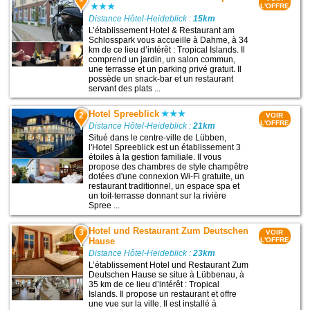
L'OFFRE
Distance Hôtel-Heideblick :
15km
L’établissement Hotel & Restaurant am
Schlosspark vous accueille à Dahme, à 34
km de ce lieu d’intérêt : Tropical Islands. Il
comprend un jardin, un salon commun,
une terrasse et un parking privé gratuit. Il
possède un snack-bar et un restaurant
servant des plats ...
Hotel Spreeblick
2
VOIR
L'OFFRE
Distance Hôtel-Heideblick :
21km
Situé dans le centre-ville de Lübben,
l'Hotel Spreeblick est un établissement 3
étoiles à la gestion familiale. Il vous
propose des chambres de style champêtre
dotées d'une connexion Wi-Fi gratuite, un
restaurant traditionnel, un espace spa et
un toit-terrasse donnant sur la rivière
Spree ...
Hotel und Restaurant Zum Deutschen
3
VOIR
Hause
L'OFFRE
Distance Hôtel-Heideblick :
23km
L’établissement Hotel und Restaurant Zum
Deutschen Hause se situe à Lübbenau, à
35 km de ce lieu d’intérêt : Tropical
Islands. Il propose un restaurant et offre
une vue sur la ville. Il est installé à