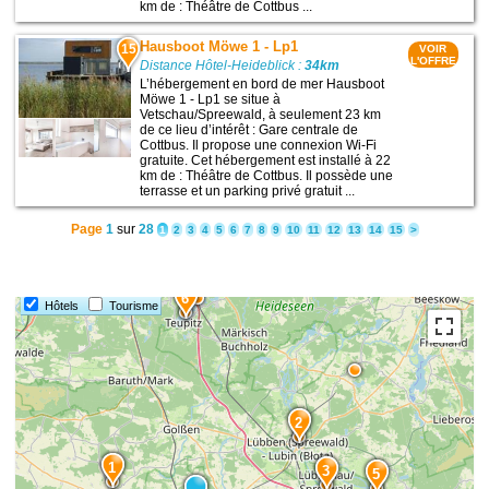
km de : Théâtre de Cottbus ...
Hausboot Möwe 1 - Lp1
15
VOIR
L'OFFRE
Distance Hôtel-Heideblick :
34km
L’hébergement en bord de mer Hausboot
Möwe 1 - Lp1 se situe à
Vetschau/Spreewald, à seulement 23 km
de ce lieu d’intérêt : Gare centrale de
Cottbus. Il propose une connexion Wi-Fi
gratuite. Cet hébergement est installé à 22
km de : Théâtre de Cottbus. Il possède une
terrasse et un parking privé gratuit ...
Page
1
sur
28
1
2
3
4
5
6
7
8
9
10
11
12
13
14
15
>
6
Hôtels
Tourisme
2
1
3
5