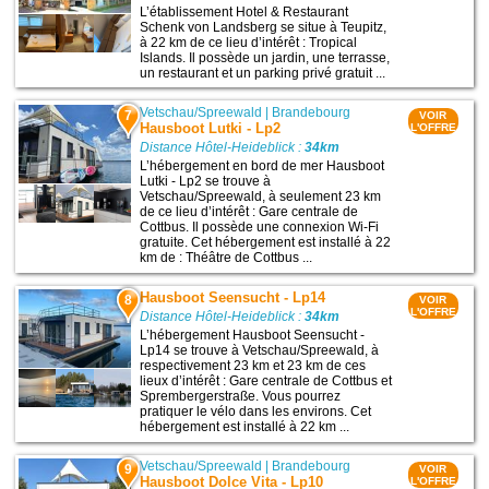
L’établissement Hotel & Restaurant
Schenk von Landsberg se situe à Teupitz,
à 22 km de ce lieu d’intérêt : Tropical
Islands. Il possède un jardin, une terrasse,
un restaurant et un parking privé gratuit ...
Vetschau/Spreewald
|
Brandebourg
7
VOIR
Hausboot Lutki - Lp2
L'OFFRE
Distance Hôtel-Heideblick :
34km
L’hébergement en bord de mer Hausboot
Lutki - Lp2 se trouve à
Vetschau/Spreewald, à seulement 23 km
de ce lieu d’intérêt : Gare centrale de
Cottbus. Il possède une connexion Wi-Fi
gratuite. Cet hébergement est installé à 22
km de : Théâtre de Cottbus ...
Hausboot Seensucht - Lp14
8
VOIR
L'OFFRE
Distance Hôtel-Heideblick :
34km
L’hébergement Hausboot Seensucht -
Lp14 se trouve à Vetschau/Spreewald, à
respectivement 23 km et 23 km de ces
lieux d’intérêt : Gare centrale de Cottbus et
Sprembergerstraße. Vous pourrez
pratiquer le vélo dans les environs. Cet
hébergement est installé à 22 km ...
Vetschau/Spreewald
|
Brandebourg
9
VOIR
Hausboot Dolce Vita - Lp10
L'OFFRE