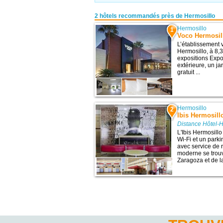
2 hôtels recommandés près de Hermosillo
Hermosillo
1
Voco Hermosil
L’établissement 
Hermosillo, à 8,3
expositions Expo
extérieure, un ja
gratuit ...
Hermosillo
2
Ibis Hermosill
Distance Hôtel-H
L'Ibis Hermosill
Wi-Fi et un parkin
avec service de 
moderne se trouv
Zaragoza et de la