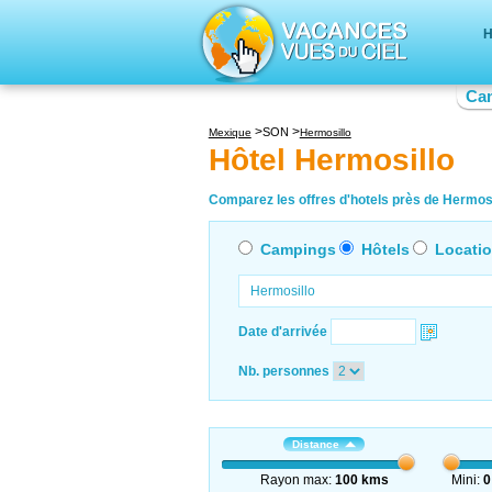
H
Ca
SON
Mexique
Hermosillo
Hôtel Hermosillo
Comparez les offres d'hotels près de Hermosil
Campings
Hôtels
Locati
Date d'arrivée
Nb. personnes
Distance
Rayon max:
100 kms
Mini:
0