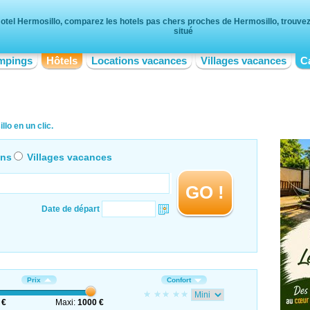
otel Hermosillo, comparez les hotels pas chers proches de Hermosillo, trouvez 
situé
mpings
Hôtels
Locations vacances
Villages vacances
C
lo en un clic.
ons
Villages vacances
GO !
Date de départ
Prix
Confort
 €
Maxi:
1000 €