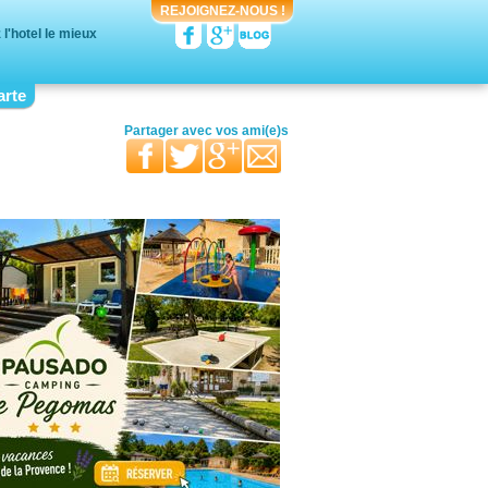
REJOIGNEZ-NOUS !
l'hotel le mieux
arte
votre moitié
vos proches
votre famille
Partager avec
vos ami(e)s