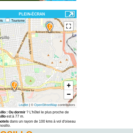
PLEIN-ÉCRAN
ls
Tourisme
1
+
2
−
Leaflet
| ©
OpenStreetMap
contributors
llo : Ou dormir
? L'hôtel le plus proche de
llo
est à 77 m.
hotels
dans un rayon de 100 kms à vol d'oiseau
osillo.