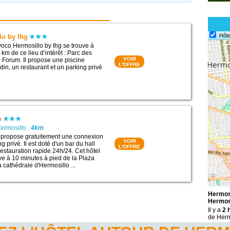
Hôte
lo by Ihg
voco Hermosillo by Ihg se trouve à
 km de ce lieu d’intérêt : Parc des
VOIR
 Forum. Il propose une piscine
L'OFFRE
rdin, un restaurant et un parking privé
o
ermosillo :
4km
o propose gratuitement une connexion
VOIR
g privé. Il est doté d'un bar du hall
L'OFFRE
restauration rapide 24h/24. Cet hôtel
e à 10 minutes à pied de la Plaza
 cathédrale d'Hermosillo ...
Hermosi
Hermosi
Il y a
2 
de Herm