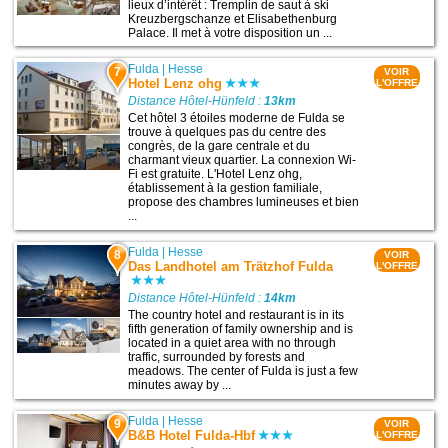
lieux d’intérêt : Tremplin de saut à ski
Kreuzbergschanze et Elisabethenburg
Palace. Il met à votre disposition un ...
Fulda
|
Hesse
7
VOIR
Hotel Lenz ohg
L'OFFRE
Distance Hôtel-Hünfeld :
13km
Cet hôtel 3 étoiles moderne de Fulda se
trouve à quelques pas du centre des
congrès, de la gare centrale et du
charmant vieux quartier. La connexion Wi-
Fi est gratuite. L'Hotel Lenz ohg,
établissement à la gestion familiale,
propose des chambres lumineuses et bien
...
Fulda
|
Hesse
8
VOIR
Das Landhotel am Trätzhof Fulda
L'OFFRE
Distance Hôtel-Hünfeld :
14km
The country hotel and restaurant is in its
fifth generation of family ownership and is
located in a quiet area with no through
traffic, surrounded by forests and
meadows. The center of Fulda is just a few
minutes away by ...
Fulda
|
Hesse
9
VOIR
B&B Hotel Fulda-Hbf
L'OFFRE