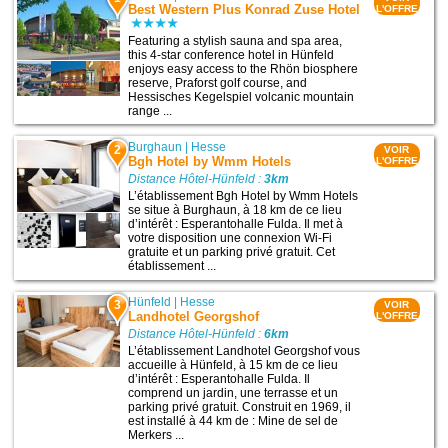
Best Western Plus Konrad Zuse Hotel
L'OFFRE
Featuring a stylish sauna and spa area,
this 4-star conference hotel in Hünfeld
enjoys easy access to the Rhön biosphere
reserve, Praforst golf course, and
Hessisches Kegelspiel volcanic mountain
range ...
Burghaun
|
Hesse
2
VOIR
Bgh Hotel by Wmm Hotels
L'OFFRE
Distance Hôtel-Hünfeld :
3km
L’établissement Bgh Hotel by Wmm Hotels
se situe à Burghaun, à 18 km de ce lieu
d’intérêt : Esperantohalle Fulda. Il met à
votre disposition une connexion Wi-Fi
gratuite et un parking privé gratuit. Cet
établissement ...
Hünfeld
|
Hesse
3
VOIR
Landhotel Georgshof
L'OFFRE
Distance Hôtel-Hünfeld :
6km
L’établissement Landhotel Georgshof vous
accueille à Hünfeld, à 15 km de ce lieu
d’intérêt : Esperantohalle Fulda. Il
comprend un jardin, une terrasse et un
parking privé gratuit. Construit en 1969, il
est installé à 44 km de : Mine de sel de
Merkers ...