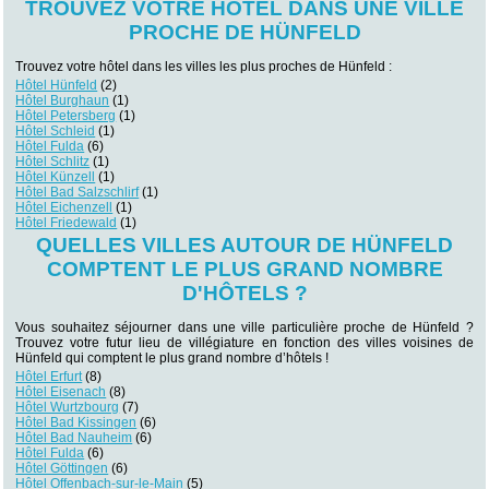
TROUVEZ VOTRE HÔTEL DANS UNE VILLE
PROCHE DE HÜNFELD
Trouvez votre hôtel dans les villes les plus proches de Hünfeld :
Hôtel Hünfeld
(2)
Hôtel Burghaun
(1)
Hôtel Petersberg
(1)
Hôtel Schleid
(1)
Hôtel Fulda
(6)
Hôtel Schlitz
(1)
Hôtel Künzell
(1)
Hôtel Bad Salzschlirf
(1)
Hôtel Eichenzell
(1)
Hôtel Friedewald
(1)
QUELLES VILLES AUTOUR DE HÜNFELD
COMPTENT LE PLUS GRAND NOMBRE
D'HÔTELS ?
Vous souhaitez séjourner dans une ville particulière proche de Hünfeld ?
Trouvez votre futur lieu de villégiature en fonction des villes voisines de
Hünfeld qui comptent le plus grand nombre d’hôtels !
Hôtel Erfurt
(8)
Hôtel Eisenach
(8)
Hôtel Wurtzbourg
(7)
Hôtel Bad Kissingen
(6)
Hôtel Bad Nauheim
(6)
Hôtel Fulda
(6)
Hôtel Göttingen
(6)
Hôtel Offenbach-sur-le-Main
(5)