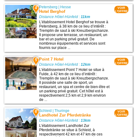
Petersberg
|
Hesse
4
VOIR
Hotel Berghof
L'OFFRE
Distance Hôtel-Hünfeld :
11km
L’établissement Hotel Berghof se trouve à
Petersberg, à 38 km de ce lieu d’intérêt :
Tremplin de saut à ski Kreuzbergschanze.
Il propose une terrasse, un restaurant, un
bar et un parking privé gratuit. De
nombreux équipements et services sont
fournis sur place ...
Point 7 Hotel
5
VOIR
L'OFFRE
Distance Hôtel-Hünfeld :
12km
L’établissement Point 7 Hotel se situe à
Fulde, à 42 km de ce lieu d’intérêt :
Tremplin de saut à ski Kreuzbergschanze.
Il possède une salle de sport, un
restaurant, un spa et centre de bien-être et
un parking privé gratuit. Cet hôtel est à
respectivement 2,5 km et 2,9 km environ
de ...
Schleid
|
Thuringe
6
VOIR
Landhotel Zur Pferdetränke
L'OFFRE
Distance Hôtel-Hünfeld :
13km
L’établissement Landhotel Zur
Pferdetränke se situe à Schleid, à
respectivement 42 km et 47 km de ces