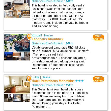
Distance Hôtel-Hünfeld :
14km
This hotel is located in Fulda city centre,
just a short walk from the Fuldaer Dom
cathedral. It offers comfortable rooms, a
24-hour bar and good links with the A7
motorway. The B&B Hotel Fulda-Hbf's
modern rooms include a private bathroom
and air conditioning ...
Künzell
|
Hesse
10
VOIR
Landhaus Rhönblick
L'OFFRE
Distance Hôtel-Hünfeld :
14km
L’établissement Landhaus Rhönblick se
situe à Künzell, à 34 km de ce lieu d’intérêt
: Tremplin de saut à ski
Kreuzbergschanze. Il possède un jardin,
un restaurant et un parking privé gratuit.
De nombreux équipements et services
sont fournis sur place ...
Fulda
|
Hesse
11
VOIR
Hotel Peterchens Mondfahrt
L'OFFRE
Distance Hôtel-Hünfeld :
15km
This 3-star, family-run hotel offers cosy
accommodation in the heart of Fulda, less
than 500 metres away from the Fuldaer
Dom cathedral and the intercity railway
station. During your stay at the Hotel
Peterchens ...