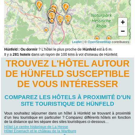
8
4
5
7
9
11
14
13
10
15
+
−
Leaflet
| ©
OpenStreetMap
contributors
Hünfeld : Ou dormir
? L'hôtel le plus proche de
Hünfeld
est à 6 m.
Il y a
281 hotels
dans un rayon de 100 kms à vol d'oiseau de Hünfeld.
TROUVEZ L'HÔTEL AUTOUR
DE HÜNFELD SUSCEPTIBLE
DE VOUS INTÉRESSER
COMPAREZ LES HÔTELS À PROXIMITÉ D’UN
SITE TOURISTIQUE DE HÜNFELD
Vous souhaitez séjourner dans un hôtel à Hünfeld se trouvant à proximité
d’un lieu touristique en particulier ? Comparez différents hôtels en fonction
de la distance qui les sépare des sites touristiques ci-dessous…
Hôtel Le centre historique de La Hesse
Hôtel Eisenach et le château de la Wartburg