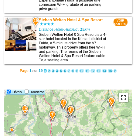
Esperantohalle Fulda. Il possède une
connexion Wi-Fi gratuite et un parking
privé gratuit ...
Sieben Welten Hotel & Spa Resort
15
VOIR
L'OFFRE
Distance Hôtel-Hünfeld :
15km
Sieben Welten Hotel & Spa Resort is a 4-
star hotel located in the Künzell district of
Fulda, a 5-minute drive from the A7
motorway. This property offers free Wi-Fi
and parking. The rooms of the Sieben
Welten Hotel & Spa Resort feature cable
Tv, a seating area ...
Page
1
sur
19
1
2
3
4
5
6
7
8
9
10
11
12
13
14
15
>
Hôtels
Tourisme
6
2
12
1
3