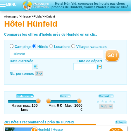
Hotel Hünfeld, comparez les hotels pas chers
MENU
proches de Hünfeld, trouvez l'hotel le mieux situé
Campings
Hesse
Fulda
Allemagne
Hünfeld
Hôtels
Hôtel Hünfeld
Locations vacances
Villages vacances
Comparez les offres d'hotels près de Hünfeld en un clic.
Campings
Hôtels
Locations
Villages vacances
GO !
Date d'arrivée
Date de départ
Nb. personnes
Distance
Prix
Confort
Rayon max:
100
Mini:
0 €
Maxi:
1000
kms
€
281 hôtels recommandés près de Hünfeld
Suivant
Hünfeld
|
Hesse
1
VOIR