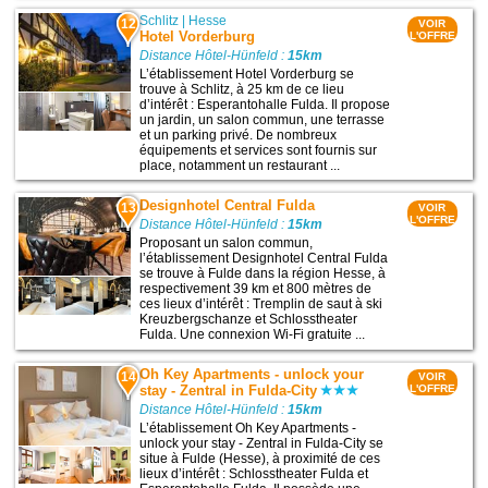
Schlitz
|
Hesse
12
VOIR
Hotel Vorderburg
L'OFFRE
Distance Hôtel-Hünfeld :
15km
L’établissement Hotel Vorderburg se
trouve à Schlitz, à 25 km de ce lieu
d’intérêt : Esperantohalle Fulda. Il propose
un jardin, un salon commun, une terrasse
et un parking privé. De nombreux
équipements et services sont fournis sur
place, notamment un restaurant ...
Designhotel Central Fulda
13
VOIR
L'OFFRE
Distance Hôtel-Hünfeld :
15km
Proposant un salon commun,
l’établissement Designhotel Central Fulda
se trouve à Fulde dans la région Hesse, à
respectivement 39 km et 800 mètres de
ces lieux d’intérêt : Tremplin de saut à ski
Kreuzbergschanze et Schlosstheater
Fulda. Une connexion Wi-Fi gratuite ...
Oh Key Apartments - unlock your
14
VOIR
stay - Zentral in Fulda-City
L'OFFRE
Distance Hôtel-Hünfeld :
15km
L’établissement Oh Key Apartments -
unlock your stay - Zentral in Fulda-City se
situe à Fulde (Hesse), à proximité de ces
lieux d’intérêt : Schlosstheater Fulda et