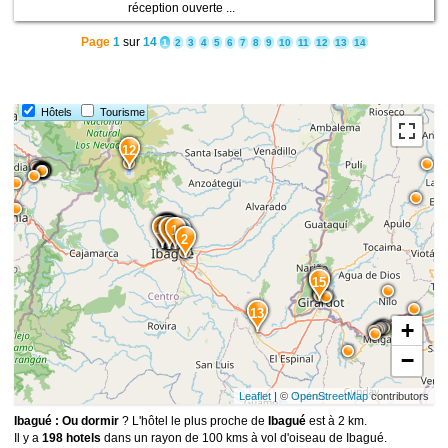
réception ouverte ...
Page
1
sur
14
1
2
3
4
5
6
7
8
9
10
11
12
13
14
Hôtels
Tourisme
12
10
9
8
7
6
5
11
4
3
1
2
14
15
13
+
−
Leaflet
| ©
OpenStreetMap
contributors
Ibagué : Ou dormir
? L'hôtel le plus proche de
Ibagué
est à 2 km.
Il y a
198 hotels
dans un rayon de 100 kms à vol d'oiseau de Ibagué.