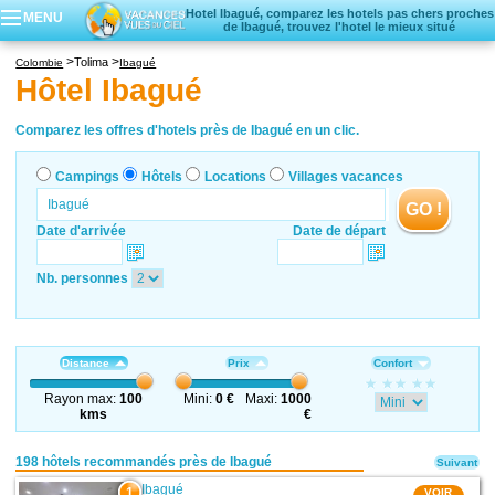
Hotel Ibagué, comparez les hotels pas chers proches
MENU
de Ibagué, trouvez l'hotel le mieux situé
Campings
Tolima
Colombie
Ibagué
Hôtels
Hôtel Ibagué
Locations vacances
Villages vacances
Comparez les offres d'hotels près de Ibagué en un clic.
Campings
Hôtels
Locations
Villages vacances
GO !
Date d'arrivée
Date de départ
Nb. personnes
Distance
Prix
Confort
Rayon max:
100
Mini:
0 €
Maxi:
1000
kms
€
198 hôtels recommandés près de Ibagué
Suivant
Ibagué
1
VOIR