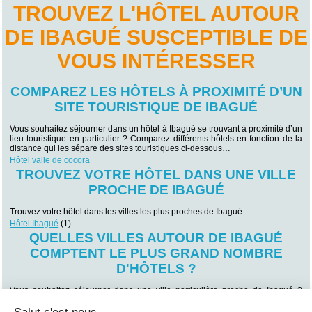
TROUVEZ L'HÔTEL AUTOUR
DE IBAGUÉ SUSCEPTIBLE DE
VOUS INTÉRESSER
COMPAREZ LES HÔTELS À PROXIMITÉ D’UN
SITE TOURISTIQUE DE IBAGUÉ
Vous souhaitez séjourner dans un hôtel à Ibagué se trouvant à proximité d’un
lieu touristique en particulier ? Comparez différents hôtels en fonction de la
distance qui les sépare des sites touristiques ci-dessous…
Hôtel valle de cocora
TROUVEZ VOTRE HÔTEL DANS UNE VILLE
PROCHE DE IBAGUÉ
Trouvez votre hôtel dans les villes les plus proches de Ibagué :
Hôtel Ibagué
(1)
QUELLES VILLES AUTOUR DE IBAGUÉ
COMPTENT LE PLUS GRAND NOMBRE
D'HÔTELS ?
Vous souhaitez séjourner dans une ville particulière proche de Ibagué ?
Trouvez votre futur lieu de villégiature en fonction des villes voisines de
Ibagué qui comptent le plus grand nombre d’hôtels !