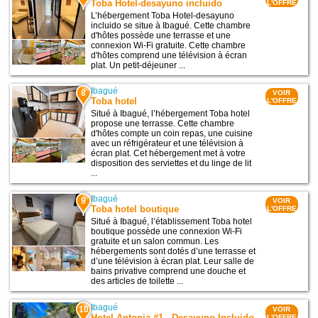
Toba Hotel-desayuno incluido
L'OFFRE
L’hébergement Toba Hotel-desayuno
incluido se situe à Ibagué. Cette chambre
d'hôtes possède une terrasse et une
connexion Wi-Fi gratuite. Cette chambre
d'hôtes comprend une télévision à écran
plat. Un petit-déjeuner ...
Ibagué
8
VOIR
Toba hotel
L'OFFRE
Situé à Ibagué, l’hébergement Toba hotel
propose une terrasse. Cette chambre
d'hôtes compte un coin repas, une cuisine
avec un réfrigérateur et une télévision à
écran plat. Cet hébergement met à votre
disposition des serviettes et du linge de lit
...
Ibagué
9
VOIR
Toba hotel boutique
L'OFFRE
Situé à Ibagué, l’établissement Toba hotel
boutique possède une connexion Wi-Fi
gratuite et un salon commun. Les
hébergements sont dotés d’une terrasse et
d’une télévision à écran plat. Leur salle de
bains privative comprend une douche et
des articles de toilette ...
Ibagué
10
VOIR
Hotel Antonia #1 - Desayuno Incluido
L'OFFRE