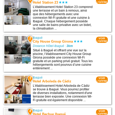
Hotel Station 23
L'OFFRE
L’établissement Hotel Station 23 comprend
une terrasse et un bain à remous, ainsi
que des hébergements avec une
connexion Wi-Fi gratuite et une cuisine à
Ibagué. Chaque hébergement possède
une salle de bains privative avec un bidet,
la climatisation ...
Ibagué
2
VOIR
City House Group Girona
L'OFFRE
Distance Hôtel-Ibagué :
3km
Situé à Ibagué et offrant une vue sur la
piscine, l’établissement City House Group
Girona possède une connexion Wi-Fi
gratuite et un parking privé gratuit. Tous les
hébergements sont pourvus d’une cuisine
entièrement ...
Ibagué
3
VOIR
Hotel Arboleda de Cádiz
L'OFFRE
L'établissement Hotel Arboleda de Cádiz
se trouve à Ibagué. Vous pourrez profiter
de diverses installations, notamment d'une
terrasse bien exposée. Une connexion Wi-
Fi gratuite est également disponible ...
Ibagué
4
VOIR
Hotel Bachue Ibagué
L'OFFRE