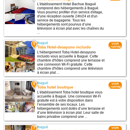
L’établissement Hotel Bachue Ibagué
comprend des hébergements à Ibagué.
Vous pourrez profiter d'un service d'étage,
d'une réception ouverte 24h/24 et d'un
service de bagagerie. Tous les
hébergements sont pourvus d’une
télévision à écran plat avec les chaînes du
...
Ibagué
5
VOIR
Toba Hotel-desayuno incluido
L'OFFRE
L’hébergement Toba Hotel-desayuno
incluido vous accueille à Ibagué. Cette
chambre d'hôtes comprend une terrasse et
une connexion Wi-Fi gratuite. Cette
chambre d'hôtes comprend une télévision
à écran plat ...
Ibagué
6
VOIR
Toba hotel boutique
L'OFFRE
L’établissement Toba hotel boutique vous
accueille à Ibagué. Une connexion Wi-Fi
gratuite est à votre disposition dans
l’ensemble de ses locaux. Les
hébergements sont dotés d’une terrasse et
d’une télévision à écran plat. Leur salle de
bains privative comprend une ...
Ibagué
7
VOIR