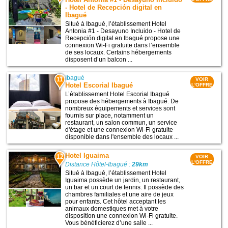
- Hotel de Recepción digital en
Ibagué
Situé à Ibagué, l’établissement Hotel
Antonia #1 - Desayuno Incluido - Hotel de
Recepción digital en Ibagué propose une
connexion Wi-Fi gratuite dans l’ensemble
de ses locaux. Certains hébergements
disposent d’un balcon ...
Ibagué
11
VOIR
Hotel Escorial Ibagué
L'OFFRE
L’établissement Hotel Escorial Ibagué
propose des hébergements à Ibagué. De
nombreux équipements et services sont
fournis sur place, notamment un
restaurant, un salon commun, un service
d'étage et une connexion Wi-Fi gratuite
disponible dans l'ensemble des locaux ...
Hotel Iguaima
12
VOIR
L'OFFRE
Distance Hôtel-Ibagué :
29km
Situé à Ibagué, l’établissement Hotel
Iguaima possède un jardin, un restaurant,
un bar et un court de tennis. Il possède des
chambres familiales et une aire de jeux
pour enfants. Cet hôtel acceptant les
animaux domestiques met à votre
disposition une connexion Wi-Fi gratuite.
Vous bénéficierez d’une salle ...