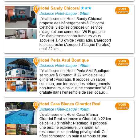
Hotel Sandy Chicoral
13
VOIR
L'OFFRE
Distance Hôtel-Ibagué :
34km
L’établissement Hotel Sandy Chicoral
propose des hébergements à Chicoral.
Cet hôtel 3 étoiles propose un service
d'étage et une connexion Wi-Fi gratuite.
Cet établissement non-fumeurs vous
accueille à 40 km de : Piscilago. L'aéroport
le plus proche (Aéroport d'Ibagué Perales)
est à 32 km ...
Hotel Perla Azul Boutique
14
VOIR
L'OFFRE
Distance Hôtel-Ibagué :
45km
L’établissement Hotel Perla Azul Boutique
se trouve à Girardot, à 22 km de ce lieu
d’intérêt : Piscilago. Il propose un salon
commun, une terrasse, des hébergements
non-fumeurs, ainsi qu'une connexion Wi-Fi
gratuite dans l’ensemble de ses locaux ...
Hotel Casa Blanca Girardot Real
15
VOIR
L'OFFRE
Distance Hôtel-Ibagué :
45km
L’établissement Hotel Casa Blanca
Girardot Real se trouve à Girardot, à 22 km
de ce lieu d’intérêt : Piscilago. Il propose
une piscine extérieure, un jardin, un
restaurant et un parking privé gratuit. Cet
hôtel comprend un bain à remous et une