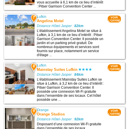
vous accueille à 6,1 km de ce lieu d’intérêt
: Pitser Garrison Convention Center ...
Lufkin
7
VOIR
Angelina Motel
L'OFFRE
Distance Hôtel-Jasper :
82km
L’établissement Angelina Motel se situe à
Lufkin, à 3,1 km de ce lieu d’intérêt : Pitser
Garrison Convention Center. Il possède un
jardin et un parking privé gratuit. De
nombreux équipements et services sont
fournis sur place, notamment un service
d'étage ...
Lufkin
8
VOIR
Mainstay Suites Lufkin
L'OFFRE
Distance Hôtel-Jasper :
84km
L’établissement Mainstay Suites Lufkin se
situe à Lufkin, à 3,2 km de ce lieu d’intérêt :
Pitser Garrison Convention Center. Il
possède une connexion Wi-Fi gratuite
dans l’ensemble de ses locaux. Cet hôtel
possède une ...
Orange
9
VOIR
Orange Studios
L'OFFRE
Distance Hôtel-Jasper :
92km
Disposant d’une connexion Wi-Fi gratuite
dans l’ensemble de ses locaux,