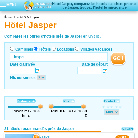
Hotel Jasper, comparez les hotels pas chers proches
MENU
de Jasper, trouvez l'hotel le mieux situé
Campings
TX
États-Unis
Jasper
Hôtels
Hôtel Jasper
Locations vacances
Villages vacances
Comparez les offres d'hotels près de Jasper en un clic.
Campings
Hôtels
Locations
Villages vacances
GO !
Date d'arrivée
Date de départ
Nb. personnes
Distance
Prix
Confort
Rayon max:
100
Mini:
0 €
Maxi:
1000
kms
€
21 hôtels recommandés près de Jasper
Suivant
Jasper
1
VOIR