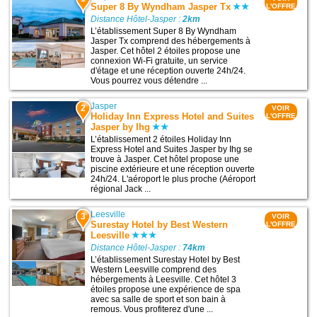
Super 8 By Wyndham Jasper Tx
L'OFFRE
Distance Hôtel-Jasper :
2km
L’établissement Super 8 By Wyndham
Jasper Tx comprend des hébergements à
Jasper. Cet hôtel 2 étoiles propose une
connexion Wi-Fi gratuite, un service
d'étage et une réception ouverte 24h/24.
Vous pourrez vous détendre ...
Jasper
2
VOIR
Holiday Inn Express Hotel and Suites
L'OFFRE
Jasper by Ihg
L’établissement 2 étoiles Holiday Inn
Express Hotel and Suites Jasper by Ihg se
trouve à Jasper. Cet hôtel propose une
piscine extérieure et une réception ouverte
24h/24. L'aéroport le plus proche (Aéroport
régional Jack ...
Leesville
3
VOIR
Surestay Hotel by Best Western
L'OFFRE
Leesville
Distance Hôtel-Jasper :
74km
L’établissement Surestay Hotel by Best
Western Leesville comprend des
hébergements à Leesville. Cet hôtel 3
étoiles propose une expérience de spa
avec sa salle de sport et son bain à
remous. Vous profiterez d'une ...