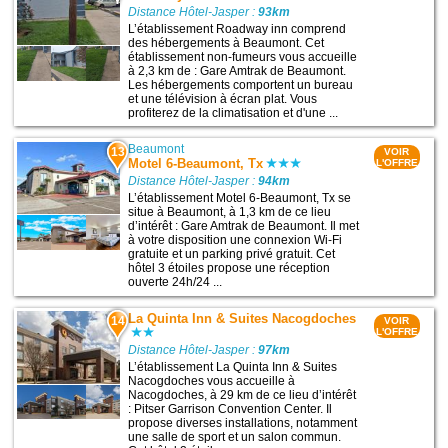
Distance Hôtel-Jasper :
93km
L’établissement Roadway inn comprend
des hébergements à Beaumont. Cet
établissement non-fumeurs vous accueille
à 2,3 km de : Gare Amtrak de Beaumont.
Les hébergements comportent un bureau
et une télévision à écran plat. Vous
profiterez de la climatisation et d'une ...
Beaumont
13
VOIR
Motel 6-Beaumont, Tx
L'OFFRE
Distance Hôtel-Jasper :
94km
L’établissement Motel 6-Beaumont, Tx se
situe à Beaumont, à 1,3 km de ce lieu
d’intérêt : Gare Amtrak de Beaumont. Il met
à votre disposition une connexion Wi-Fi
gratuite et un parking privé gratuit. Cet
hôtel 3 étoiles propose une réception
ouverte 24h/24 ...
La Quinta Inn & Suites Nacogdoches
14
VOIR
L'OFFRE
Distance Hôtel-Jasper :
97km
L’établissement La Quinta Inn & Suites
Nacogdoches vous accueille à
Nacogdoches, à 29 km de ce lieu d’intérêt
: Pitser Garrison Convention Center. Il
propose diverses installations, notamment
une salle de sport et un salon commun.