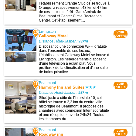
l’établissement Orange Studios se trouve à
Orange, à respectivement 43 km et 47 km
de ces lieux d’intérêt : Gare Amtrak de
Beaumont et Center Circle Recreation
Center. Cet établissement ...
Livingston
10
VOIR
Galloway Motel
L'OFFRE
Distance Hôtel-Jasper :
93km
Disposant d’une connexion Wi-Fi gratuite
dans l’ensemble de ses locaux,
l’établissement Galloway Motel se trouve à
Livingston. Les hébergements disposent
d’une télévision à écran plat. Vous
profiterez de la climatisation et d'une salle
de bains privative ...
Beaumont
11
VOIR
Harmony Inn and Suites
L'OFFRE
Distance Hôtel-Jasper :
93km
Situé juste à côté de l'Interstate 10, cet
hôtel se trouve à 2,2 km du centre-ville
historique de Beaumont. Il propose des
chambres avec connexion Internet gratuite
et une réception ouverte 24h/24. Toutes
les chambres du ...
Beaumont
12
VOIR
Roadway inn
L'OFFRE