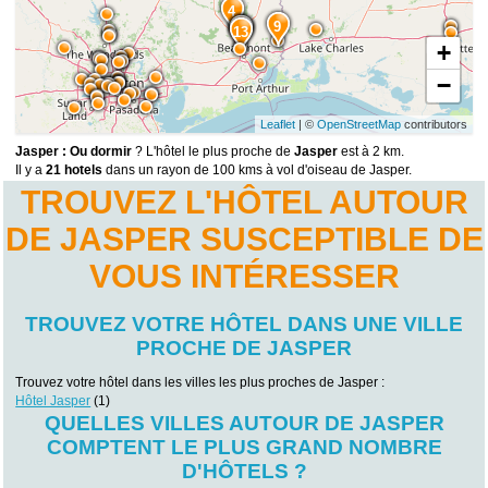
4
9
12
11
13
+
−
Leaflet
| ©
OpenStreetMap
contributors
Jasper : Ou dormir
? L'hôtel le plus proche de
Jasper
est à 2 km.
Il y a
21 hotels
dans un rayon de 100 kms à vol d'oiseau de Jasper.
TROUVEZ L'HÔTEL AUTOUR
DE JASPER SUSCEPTIBLE DE
VOUS INTÉRESSER
TROUVEZ VOTRE HÔTEL DANS UNE VILLE
PROCHE DE JASPER
Trouvez votre hôtel dans les villes les plus proches de Jasper :
Hôtel Jasper
(1)
QUELLES VILLES AUTOUR DE JASPER
COMPTENT LE PLUS GRAND NOMBRE
D'HÔTELS ?