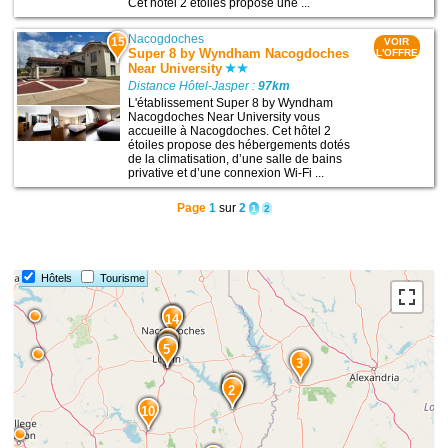
Cet hôtel 2 étoiles propose une ...
Nacogdoches
15
VOIR
Super 8 by Wyndham Nacogdoches
L'OFFRE
Near University
Distance Hôtel-Jasper :
97km
L'établissement Super 8 by Wyndham
Nacogdoches Near University vous
accueille à Nacogdoches. Cet hôtel 2
étoiles propose des hébergements dotés
de la climatisation, d’une salle de bains
privative et d’une connexion Wi-Fi ...
Page
1
sur
2
1
2
Hôtels
Tourisme
15
14
8
7
6
5
3
1
2
10