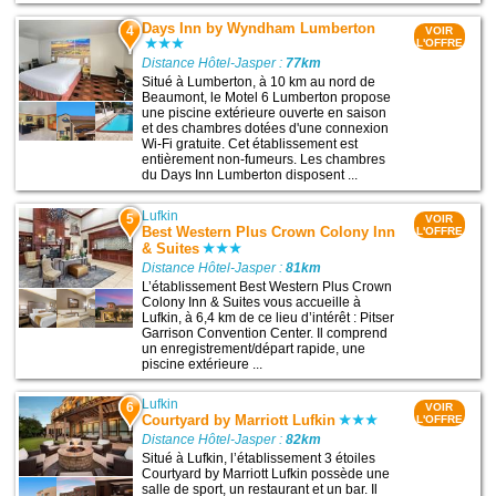
Days Inn by Wyndham Lumberton
4
VOIR
L'OFFRE
Distance Hôtel-Jasper :
77km
Situé à Lumberton, à 10 km au nord de
Beaumont, le Motel 6 Lumberton propose
une piscine extérieure ouverte en saison
et des chambres dotées d'une connexion
Wi-Fi gratuite. Cet établissement est
entièrement non-fumeurs. Les chambres
du Days Inn Lumberton disposent ...
Lufkin
5
VOIR
Best Western Plus Crown Colony Inn
L'OFFRE
& Suites
Distance Hôtel-Jasper :
81km
L’établissement Best Western Plus Crown
Colony Inn & Suites vous accueille à
Lufkin, à 6,4 km de ce lieu d’intérêt : Pitser
Garrison Convention Center. Il comprend
un enregistrement/départ rapide, une
piscine extérieure ...
Lufkin
6
VOIR
Courtyard by Marriott Lufkin
L'OFFRE
Distance Hôtel-Jasper :
82km
Situé à Lufkin, l’établissement 3 étoiles
Courtyard by Marriott Lufkin possède une
salle de sport, un restaurant et un bar. Il