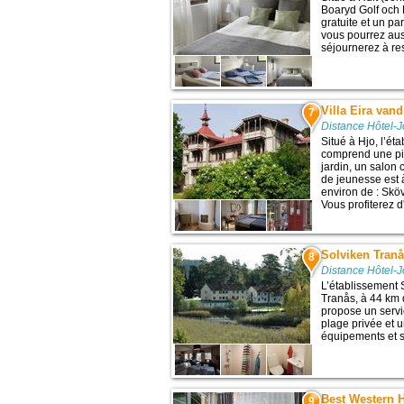
Boaryd Golf och
gratuite et un par
vous pourrez aus
séjournerez à res
Villa Eira van
7
Distance Hôtel-
Situé à Hjo, l’ét
comprend une pis
jardin, un salon
de jeunesse est 
environ de : Skö
Vous profiterez 
Solviken Tranå
8
Distance Hôtel-
L’établissement 
Tranås, à 44 km d
propose un servi
plage privée et 
équipements et se
Best Western 
9