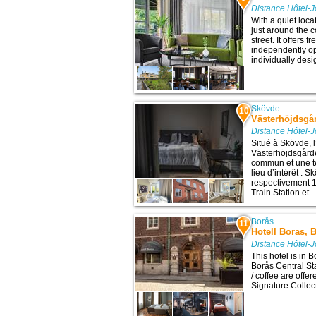
Distance Hôtel-
With a quiet loca
just around the 
street. It offers 
independently op
individually desi
Skövde
10
Västerhöjdsgå
Distance Hôtel-
Situé à Skövde, l
Västerhöjdsgård
commun et une te
lieu d’intérêt : 
respectivement 1
Train Station et ..
Borås
11
Hotell Boras, 
Distance Hôtel-
This hotel is in 
Borås Central Sta
/ coffee are offe
Signature Collect