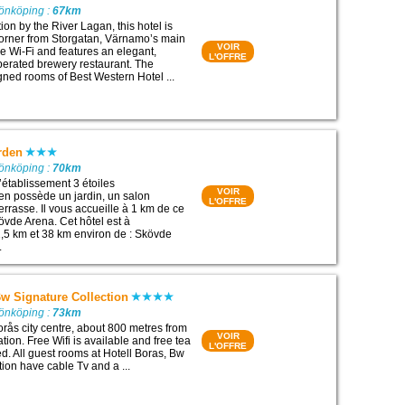
Jönköping :
67km
tion by the River Lagan, this hotel is
corner from Storgatan, Värnamo’s main
VOIR
free Wi-Fi and features an elegant,
L'OFFRE
erated brewery restaurant. The
gned rooms of Best Western Hotel ...
rden
Jönköping :
70km
’établissement 3 étoiles
VOIR
en possède un jardin, un salon
L'OFFRE
rrasse. Il vous accueille à 1 km de ce
Skövde Arena. Cet hôtel est à
,5 km et 38 km environ de : Skövde
.
Bw Signature Collection
Jönköping :
73km
Borås city centre, about 800 metres from
VOIR
tion. Free Wifi is available and free tea
L'OFFRE
red. All guest rooms at Hotell Boras, Bw
ion have cable Tv and a ...