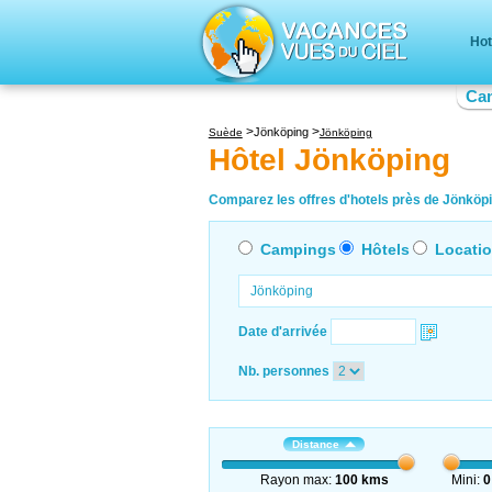
Hot
Ca
Jönköping
Suède
Jönköping
Hôtel Jönköping
Comparez les offres d'hotels près de Jönköpin
Campings
Hôtels
Locati
Date d'arrivée
Nb. personnes
Distance
Rayon max:
100 kms
Mini:
0