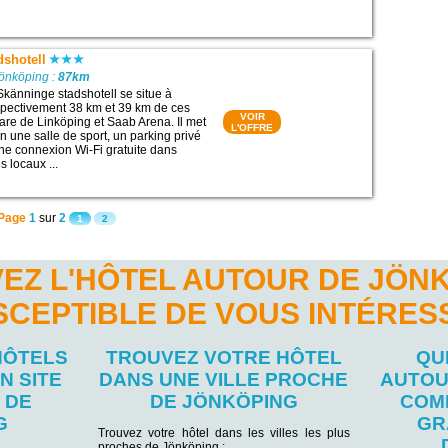
dshotell
Jönköping :
87km
Skänninge stadshotell se situe à
spectivement 38 km et 39 km de ces
VOIR
 Gare de Linköping et Saab Arena. Il met
L'OFFRE
on une salle de sport, un parking privé
une connexion Wi-Fi gratuite dans
 locaux ...
Page
1
sur
2
1
2
EZ L'HÔTEL AUTOUR DE JÖN
SCEPTIBLE DE VOUS INTÉRES
HÔTELS
TROUVEZ VOTRE HÔTEL
QU
N SITE
DANS UNE VILLE PROCHE
AUTOU
 DE
DE JÖNKÖPING
COM
G
GR
Trouvez votre hôtel dans les villes les plus
proches de Jönköping :