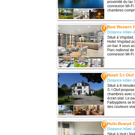
proximité du lac
connexion Wi-Fi g
chambres compren
Best Western H
4
Distance Hôtel-
Situé à Vrigstad,
Hotel Vrigstad p
un bar. Il vous ac
Parc national de
connexion Wi-Fi gr
Hotell S:t Olof
5
Distance Hôtel-
Situé à 8 minutes
S: t Olof propose
chambres avec co
écran plat. Le p
Falbygdens se t
des couleurs vive
Hults-Boaryd 
6
Distance Hôtel-
Situé à Hult (Jön