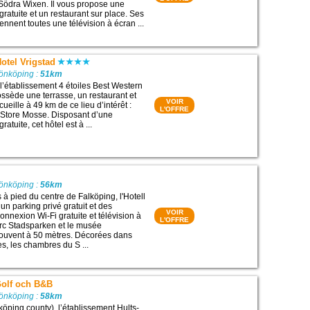
 Södra Wixen. Il vous propose une
ratuite et un restaurant sur place. Ses
nent toutes une télévision à écran ...
otel Vrigstad
Jönköping :
51km
 l’établissement 4 étoiles Best Western
ossède une terrasse, un restaurant et
VOIR
cueille à 49 km de ce lieu d’intérêt :
L'OFFRE
 Store Mosse. Disposant d’une
atuite, cet hôtel est à ...
Jönköping :
56km
 à pied du centre de Falköping, l'Hotell
 un parking privé gratuit et des
VOIR
nnexion Wi-Fi gratuite et télévision à
L'OFFRE
arc Stadsparken et le musée
rouvent à 50 mètres. Décorées dans
s, les chambres du S ...
Golf och B&B
Jönköping :
58km
köping county), l’établissement Hults-