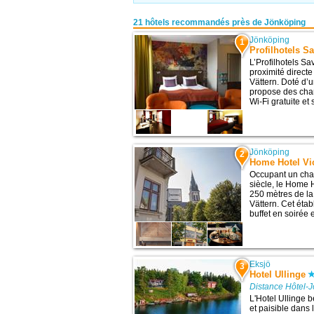
21 hôtels recommandés près de Jönköping
Jönköping
1
Profilhotels S
L’Profilhotels S
proximité directe
Vättern. Doté d’
propose des ch
Wi-Fi gratuite et 
Jönköping
2
Home Hotel Vic
Occupant un cha
siècle, le Home 
250 mètres de la
Vättern. Cet éta
buffet en soirée e
Eksjö
3
Hotel Ullinge
Distance Hôtel-
L'Hotel Ullinge 
et paisible dans