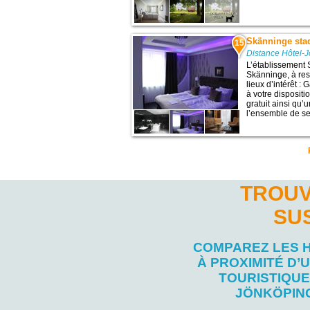
Skänninge sta
15
Distance Hôtel-
L’établissement 
Skänninge, à re
lieux d’intérêt :
à votre dispositi
gratuit ainsi qu’
l’ensemble de ses
TROUV
SU
COMPAREZ LES 
À PROXIMITÉ D’U
TOURISTIQUE
JÖNKÖPIN
Salut c'est nous...