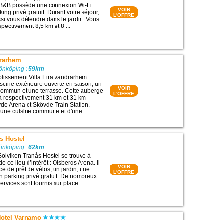
 B&B possède une connexion Wi-Fi
VOIR
king privé gratuit. Durant votre séjour,
L'OFFRE
si vous détendre dans le jardin. Vous
pectivement 8,5 km et 8 ...
drarhem
Jönköping :
59km
ablissement Villa Eira vandrarhem
cine extérieure ouverte en saison, un
VOIR
 commun et une terrasse. Cette auberge
L'OFFRE
à respectivement 31 km et 31 km
vde Arena et Skövde Train Station.
d'une cuisine commune et d'une ...
s Hostel
Jönköping :
62km
Solviken Tranås Hostel se trouve à
e ce lieu d’intérêt : Olsbergs Arena. Il
VOIR
ce de prêt de vélos, un jardin, une
L'OFFRE
un parking privé gratuit. De nombreux
rvices sont fournis sur place ...
Hotel Varnamo