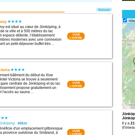
Suivant
Hôte
avoy
avoy est situé au cœur de Jönköping, à
 de la ville et à 500 mètres du lac
VOIR
un espace détente, l’établissement
L'OFFRE
ambres modernes avec une connexion
sert un petit-déjeuner buffet très ...
toria
rmant bâtiment du début du Xixe
Hotel Victoria se trouve à seulement
VOIR
 gare centrale de Jönköping et du lac
L'OFFRE
blissement propose gratuitement un
t l'accès au sauna ...
Jönköpi
Jönköp
Jönköping :
46km
Il y a
21
d'oisea
bénéficie d'un emplacement pittoresque
VOIR
 la province suédoise du Småland, à
L'OFFRE