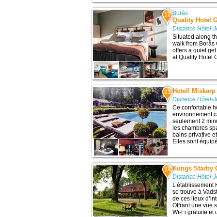
Borås
12
Quality Hotel 
Distance Hôtel-
Situated along th
walk from Borås 
offers a quiet ge
at Quality Hotel 
Hotell Miskarp
13
Distance Hôtel-
Ce confortable hô
environnement ca
seulement 2 minu
les chambres spa
bains privative 
Elles sont équipé
Kungs Starby 
14
Distance Hôtel-
L’établissement
se trouve à Vads
de ces lieux d’in
Offrant une vue s
Wi-Fi gratuite et 