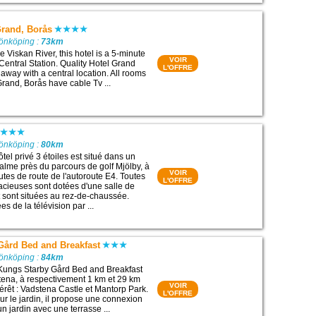
Grand, Borås
Jönköping :
73km
e Viskan River, this hotel is a 5-minute
VOIR
Central Station. Quality Hotel Grand
L'OFFRE
t away with a central location. All rooms
Grand, Borås have cable Tv ...
Jönköping :
80km
tel privé 3 étoiles est situé dans un
lme près du parcours de golf Mjölby, à
VOIR
tes de route de l'autoroute E4. Toutes
L'OFFRE
cieuses sont dotées d'une salle de
et sont situées au rez-de-chaussée.
es de la télévision par ...
Gård Bed and Breakfast
Jönköping :
84km
 Kungs Starby Gård Bed and Breakfast
tena, à respectivement 1 km et 29 km
VOIR
térêt : Vadstena Castle et Mantorp Park.
L'OFFRE
ur le jardin, il propose une connexion
un jardin avec une terrasse ...