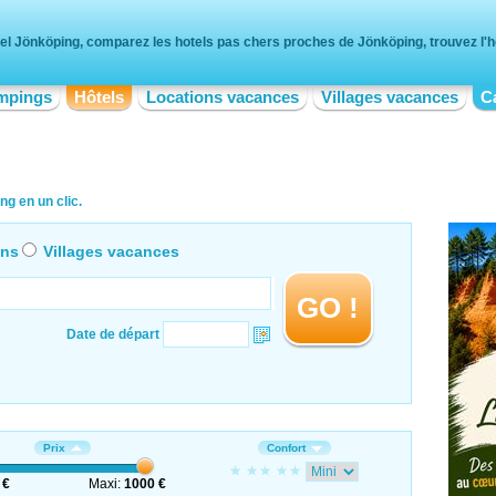
el Jönköping, comparez les hotels pas chers proches de Jönköping, trouvez l'ho
mpings
Hôtels
Locations vacances
Villages vacances
C
g en un clic.
ons
Villages vacances
GO !
Date de départ
Prix
Confort
 €
Maxi:
1000 €