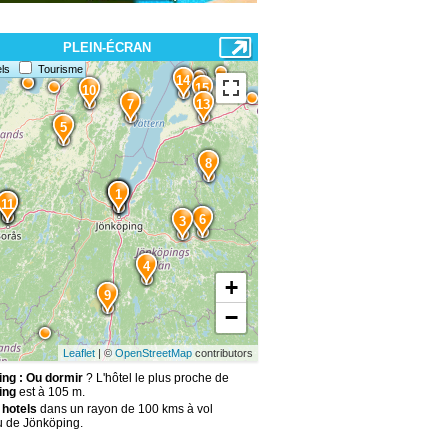
PLEIN-ÉCRAN
ls
Tourisme
14
15
10
7
13
5
8
2
1
12
11
6
3
4
+
9
−
Leaflet
| ©
OpenStreetMap
contributors
ng : Ou dormir
? L'hôtel le plus proche de
ing
est à 105 m.
 hotels
dans un rayon de 100 kms à vol
u de Jönköping.