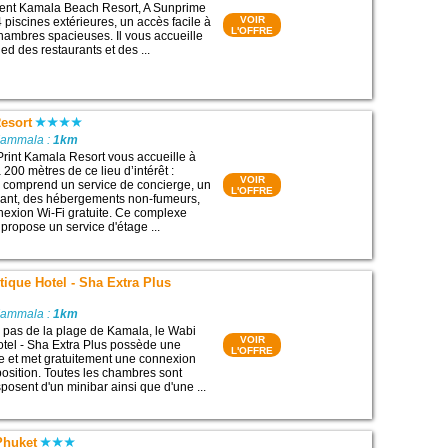
ment Kamala Beach Resort, A Sunprime
VOIR
 piscines extérieures, un accès facile à
L'OFFRE
chambres spacieuses. Il vous accueille
ed des restaurants et des ...
esort
Kammala :
1km
Print Kamala Resort vous accueille à
200 mètres de ce lieu d’intérêt :
VOIR
 comprend un service de concierge, un
L'OFFRE
urant, des hébergements non-fumeurs,
nexion Wi-Fi gratuite. Ce complexe
s propose un service d'étage ...
ique Hotel - Sha Extra Plus
Kammala :
1km
 pas de la plage de Kamala, le Wabi
VOIR
tel - Sha Extra Plus possède une
L'OFFRE
re et met gratuitement une connexion
position. Toutes les chambres sont
sposent d'un minibar ainsi que d'une ...
Phuket