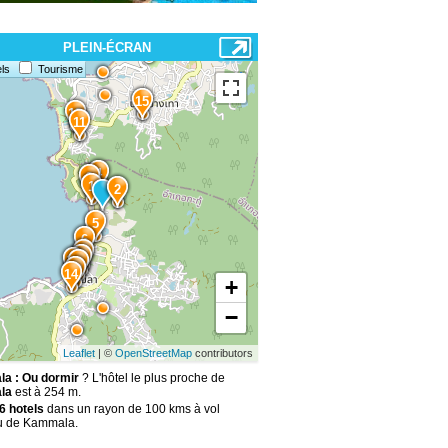
PLEIN-ÉCRAN
ls
Tourisme
15
13
11
4
3
1
2
5
6
7
8
10
9
12
14
+
−
Leaflet
| ©
OpenStreetMap
contributors
a : Ou dormir
? L'hôtel le plus proche de
la
est à 254 m.
6 hotels
dans un rayon de 100 kms à vol
u de Kammala.