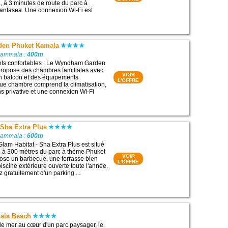
 à 3 minutes de route du parc à
antasea. Une connexion Wi-Fi est
en Phuket Kamala
Kammala :
400m
s confortables : Le Wyndham Garden
ropose des chambres familiales avec
VOIR
un balcon et des équipements
L'OFFRE
e chambre comprend la climatisation,
ns privative et une connexion Wi-Fi
 Sha Extra Plus
Kammala :
600m
Glam Habitat - Sha Extra Plus est situé
 à 300 mètres du parc à thème Phuket
VOIR
pose un barbecue, une terrasse bien
L'OFFRE
iscine extérieure ouverte toute l'année.
 gratuitement d'un parking ...
ala Beach
 de mer au cœur d'un parc paysager, le