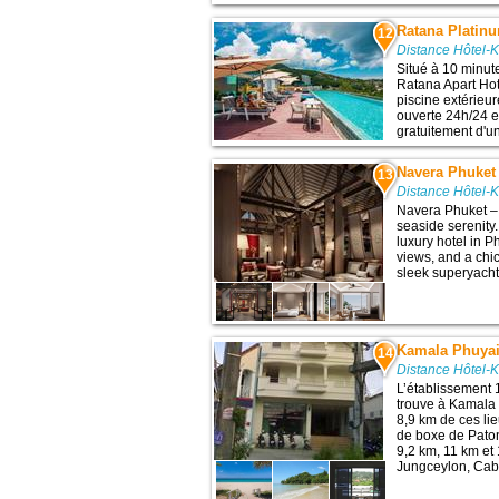
Ratana Platin
12
Distance Hôtel-
Situé à 10 minut
Ratana Apart Ho
piscine extérieur
ouverte 24h/24 e
gratuitement d'un
Navera Phuket 
13
Distance Hôtel-
Navera Phuket – 
seaside serenity
luxury hotel in P
views, and a chi
sleek superyacht
Kamala Phuyai
14
Distance Hôtel-
L’établissement 
trouve à Kamala 
8,9 km de ces li
de boxe de Paton
9,2 km, 11 km et
Jungceylon, Caba