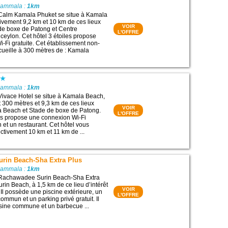
Kammala :
1km
 Calm Kamala Phuket se situe à Kamala
ivement 9,2 km et 10 km de ces lieux
VOIR
e de boxe de Patong et Centre
L'OFFRE
eylon. Cet hôtel 3 étoiles propose
-Fi gratuite. Cet établissement non-
ueille à 300 mètres de : Kamala
Kammala :
1km
Vivace Hotel se situe à Kamala Beach,
 300 mètres et 9,3 km de ces lieux
VOIR
la Beach et Stade de boxe de Patong.
L'OFFRE
les propose une connexion Wi-Fi
in et un restaurant. Cet hôtel vous
ctivement 10 km et 11 km de ...
rin Beach-Sha Extra Plus
Kammala :
1km
 Rachawadee Surin Beach-Sha Extra
urin Beach, à 1,5 km de ce lieu d’intérêt
VOIR
 Il possède une piscine extérieure, un
L'OFFRE
commun et un parking privé gratuit. Il
sine commune et un barbecue ...