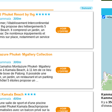
Suivant
al Phuket Resort by Ihg
Hôte
Kammala :
300m
mer, l’établissement Intercontinental
y Ihg propose des hébergements 5
VOIR
 Beach. Il comprend un jardin, un
L'OFFRE
 bar. De nombreux équipements et
urnis sur place, notamment un service
zure Phuket- Mgallery Collection
Kammala :
300m
 Kamaliss Montazure Phuket- Mgallery
VOIR
tue à Kamala Beach, à 11 km de ce lieu
L'OFFRE
e de boxe de Patong. Il possède une
e, un jardin, un restaurant et un parking
 hôtel 5 étoiles propose un ...
t Kamala Beach
Kammal
Kamma
Kammala :
400m
Il y a
35
une salle de sport et d'une piscine
d'oisea
Novotel Phuket Kamala Beachpropose
VOIR
matisées avec un balcon privé sur la
L'OFFRE