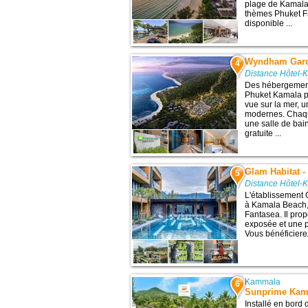
plage de Kamala,
thèmes Phuket F
disponible ...
Wyndham Gard
4
Distance Hôtel-
Des hébergement
Phuket Kamala p
vue sur la mer, 
modernes. Chaqu
une salle de bai
gratuite ...
Glam Habitat -
5
Distance Hôtel-
L'établissement 
à Kamala Beach,
Fantasea. Il pro
exposée et une p
Vous bénéficierez
Kammala
6
Sunprime Kam
Installé en bord