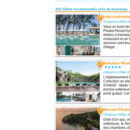
356 hôtels recommandés près de Kammala
Intercontinent
1
Distance Hôtel-
Situé en bord de 
Phuket Resort b
étoiles à Kamala
restaurant et un
services sont fo
d'étage ...
Kamaliss Monta
2
Distance Hôtel-
L’établissement
Collection se si
d’intérêt : Stad
piscine extérieur
privé gratuit. Cet
Novotel Phuke
3
Distance Hôtel-
Doté d'un spa, d'
extérieure, le 
des chambres cli