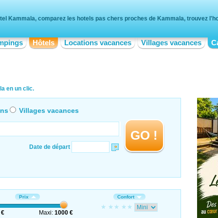
tel Kammala, comparez les hotels pas chers proches de Kammala, trouvez l'hot
mpings
Hôtels
Locations vacances
Villages vacances
C
 en un clic.
ons
Villages vacances
GO !
Date de départ
Prix
Confort
 €
Maxi:
1000 €