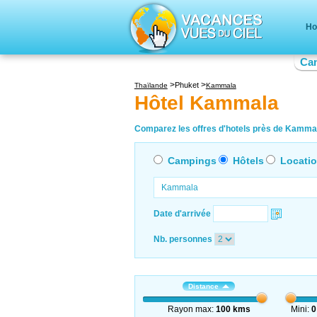
Ho
Ca
Phuket
Thaïlande
Kammala
Hôtel Kammala
Comparez les offres d'hotels près de Kammala
Campings
Hôtels
Locati
Date d'arrivée
Nb. personnes
Distance
Rayon max:
100 kms
Mini:
0