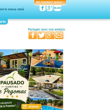
REJOIGNEZ-NOUS !
el le mieux situé
arte
votre moitié
vos proches
votre famille
Partager avec
vos ami(e)s