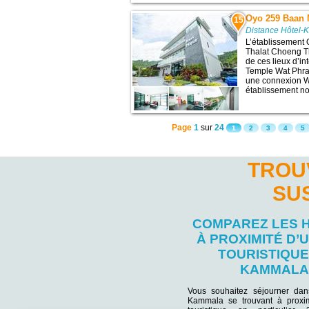
Oyo 259 Baan 
15
Distance Hôtel-
L’établissement
Thalat Choeng T
de ces lieux d’i
Temple Wat Phra 
une connexion Wi-
établissement no
Page
1
sur
24
1
2
3
4
5
TROU
SU
COMPAREZ LES 
À PROXIMITÉ D’U
TOURISTIQUE
KAMMALA
Vous souhaitez séjourner da
Kammala se trouvant à proxim