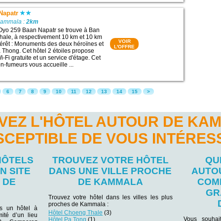
Napatr
Kammala :
2km
 Oyo 259 Baan Napatr se trouve à Ban
hale, à respectivement 10 km et 10 km
VOIR
ntérêt : Monuments des deux héroïnes et
L'OFFRE
Thong. Cet hôtel 2 étoiles propose
Fi gratuite et un service d'étage. Cet
n-fumeurs vous accueille ...
6
7
8
9
10
11
12
13
14
15
>
VEZ L'HÔTEL AUTOUR DE KA
SCEPTIBLE DE VOUS INTÉRES
HÔTELS
TROUVEZ VOTRE HÔTEL
QU
N SITE
DANS UNE VILLE PROCHE
AUTO
 DE
DE KAMMALA
COM
GR
Trouvez votre hôtel dans les villes les plus
proches de Kammala :
ns un hôtel à
Hôtel Choeng Thale
(3)
ité d’un lieu
Vous souhai
Hôtel Pa Tong
(1)