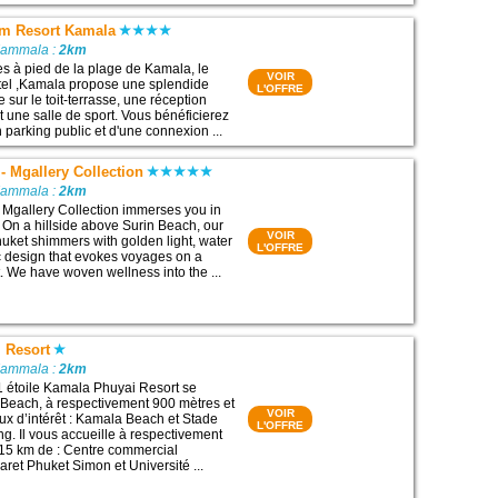
um Resort Kamala
Kammala :
2km
es à pied de la plage de Kamala, le
VOIR
tel ,Kamala propose une splendide
L'OFFRE
e sur le toit-terrasse, une réception
t une salle de sport. Vous bénéficierez
 parking public et d'une connexion ...
- Mgallery Collection
Kammala :
2km
Mgallery Collection immerses you in
. On a hillside above Surin Beach, our
VOIR
huket shimmers with golden light, water
L'OFFRE
c design that evokes voyages on a
. We have woven wellness into the ...
 Resort
Kammala :
2km
1 étoile Kamala Phuyai Resort se
Beach, à respectivement 900 mètres et
VOIR
eux d’intérêt : Kamala Beach et Stade
L'OFFRE
g. Il vous accueille à respectivement
 15 km de : Centre commercial
ret Phuket Simon et Université ...