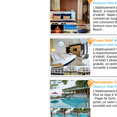
Distance Hôtel-
L’établissement
Beach, à respect
d’intérêt : Stad
commercial Jungc
une connexion Wi
fumeurs vous acc
Beach ...
Vivace Hotel
10
Distance Hôtel-
L’établissement 
à respectivement
d’intérêt : Kama
Cet hôtel 2 étoi
gratuite, un jard
accueille à respe
Rachawadee Su
11
Distance Hôtel-
L’établissement
Plus se situe à S
: Plage de Surin.
jardin, un salon 
possède une cui