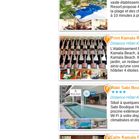
vaste établisse
Resort propose 4
la plage et des 
à 10 minutes à pi
Print Kamala R
7
Distance Hôtel-
L’établissement 
Kamala Beach, à 
Kamala Beach. Il
jardin, un resta
ainsi qu'une con
hôtelier 4 étoile
Wabi Sabi Bout
8
Distance Hôtel-
Situé à quelques
Sabi Boutique Ho
piscine extérieu
Wi-Fi à votre dis
climatisées et di
Calm Kamala 
9