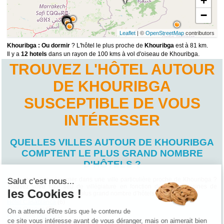
+
−
Leaflet
| ©
OpenStreetMap
contributors
Khouribga : Ou dormir
? L'hôtel le plus proche de
Khouribga
est à 81 km.
Il y a
12 hotels
dans un rayon de 100 kms à vol d'oiseau de Khouribga.
TROUVEZ L'HÔTEL AUTOUR
DE KHOURIBGA
SUSCEPTIBLE DE VOUS
INTÉRESSER
QUELLES VILLES AUTOUR DE KHOURIBGA
COMPTENT LE PLUS GRAND NOMBRE
D'HÔTELS ?
Vous souhaitez séjourner dans une ville particulière proche de Khouribga ?
Salut c'est nous...
Trouvez votre futur lieu de villégiature en fonction des villes voisines de
les Cookies !
Khouribga qui comptent le plus grand nombre d’hôtels !
Hôtel Casablanca
(6)
Hôtel Ouzoud
(2)
On a attendu d'être sûrs que le contenu de
Hôtel Beni Mellal
(1)
ce site vous intéresse avant de vous déranger, mais on aimerait bien