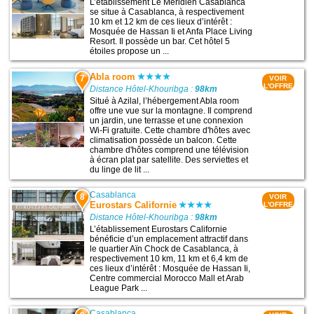
L’établissement Le Meridien Casablanca
se situe à Casablanca, à respectivement
10 km et 12 km de ces lieux d’intérêt :
Mosquée de Hassan Ii et Anfa Place Living
Resort. Il possède un bar. Cet hôtel 5
étoiles propose un ...
Abla room
7
VOIR
L'OFFRE
Distance Hôtel-Khouribga :
98km
Situé à Azilal, l’hébergement Abla room
offre une vue sur la montagne. Il comprend
un jardin, une terrasse et une connexion
Wi-Fi gratuite. Cette chambre d'hôtes avec
climatisation possède un balcon. Cette
chambre d'hôtes comprend une télévision
à écran plat par satellite. Des serviettes et
du linge de lit ...
Casablanca
8
VOIR
Eurostars Californie
L'OFFRE
Distance Hôtel-Khouribga :
98km
L’établissement Eurostars Californie
bénéficie d’un emplacement attractif dans
le quartier Aïn Chock de Casablanca, à
respectivement 10 km, 11 km et 6,4 km de
ces lieux d’intérêt : Mosquée de Hassan Ii,
Centre commercial Morocco Mall et Arab
League Park ...
Casablanca