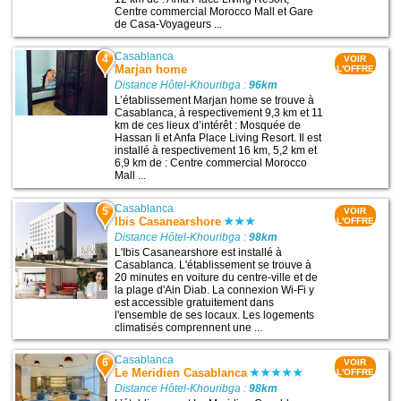
Centre commercial Morocco Mall et Gare
de Casa-Voyageurs ...
Casablanca
4
VOIR
Marjan home
L'OFFRE
Distance Hôtel-Khouribga :
96km
L’établissement Marjan home se trouve à
Casablanca, à respectivement 9,3 km et 11
km de ces lieux d’intérêt : Mosquée de
Hassan Ii et Anfa Place Living Resort. Il est
installé à respectivement 16 km, 5,2 km et
6,9 km de : Centre commercial Morocco
Mall ...
Casablanca
5
VOIR
Ibis Casanearshore
L'OFFRE
Distance Hôtel-Khouribga :
98km
L'Ibis Casanearshore est installé à
Casablanca. L'établissement se trouve à
20 minutes en voiture du centre-ville et de
la plage d'Ain Diab. La connexion Wi-Fi y
est accessible gratuitement dans
l'ensemble de ses locaux. Les logements
climatisés comprennent une ...
Casablanca
6
VOIR
Le Meridien Casablanca
L'OFFRE
Distance Hôtel-Khouribga :
98km