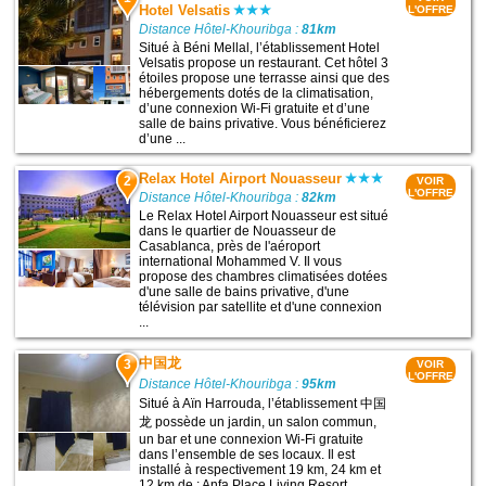
Hotel Velsatis
L'OFFRE
Distance Hôtel-Khouribga :
81km
Situé à Béni Mellal, l’établissement Hotel
Velsatis propose un restaurant. Cet hôtel 3
étoiles propose une terrasse ainsi que des
hébergements dotés de la climatisation,
d’une connexion Wi-Fi gratuite et d’une
salle de bains privative. Vous bénéficierez
d’une ...
Relax Hotel Airport Nouasseur
2
VOIR
L'OFFRE
Distance Hôtel-Khouribga :
82km
Le Relax Hotel Airport Nouasseur est situé
dans le quartier de Nouasseur de
Casablanca, près de l'aéroport
international Mohammed V. Il vous
propose des chambres climatisées dotées
d'une salle de bains privative, d'une
télévision par satellite et d'une connexion
...
中国龙
3
VOIR
L'OFFRE
Distance Hôtel-Khouribga :
95km
Situé à Aïn Harrouda, l’établissement 中国
龙 possède un jardin, un salon commun,
un bar et une connexion Wi-Fi gratuite
dans l’ensemble de ses locaux. Il est
installé à respectivement 19 km, 24 km et
12 km de : Anfa Place Living Resort,