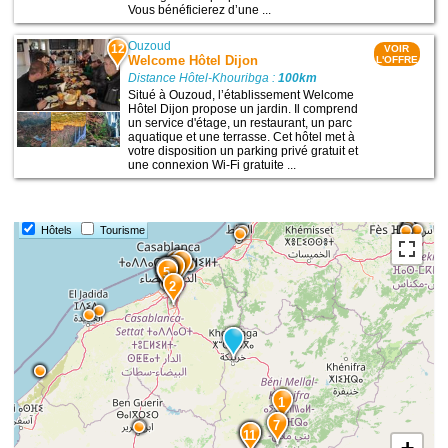
Vous bénéficierez d’une ...
Ouzoud
12
VOIR
Welcome Hôtel Dijon
L'OFFRE
Distance Hôtel-Khouribga :
100km
Situé à Ouzoud, l’établissement Welcome
Hôtel Dijon propose un jardin. Il comprend
un service d'étage, un restaurant, un parc
aquatique et une terrasse. Cet hôtel met à
votre disposition un parking privé gratuit et
une connexion Wi-Fi gratuite ...
Hôtels
Tourisme
6
3
4
10
8
9
5
2
1
7
12
11