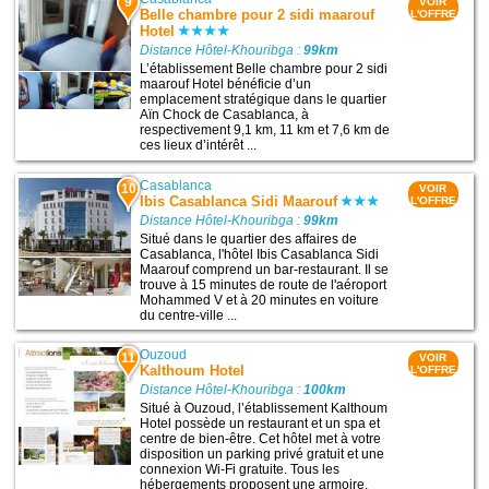
9
VOIR
Belle chambre pour 2 sidi maarouf
L'OFFRE
Hotel
Distance Hôtel-Khouribga :
99km
L’établissement Belle chambre pour 2 sidi
maarouf Hotel bénéficie d’un
emplacement stratégique dans le quartier
Aïn Chock de Casablanca, à
respectivement 9,1 km, 11 km et 7,6 km de
ces lieux d’intérêt ...
Casablanca
10
VOIR
Ibis Casablanca Sidi Maarouf
L'OFFRE
Distance Hôtel-Khouribga :
99km
Situé dans le quartier des affaires de
Casablanca, l'hôtel Ibis Casablanca Sidi
Maarouf comprend un bar-restaurant. Il se
trouve à 15 minutes de route de l'aéroport
Mohammed V et à 20 minutes en voiture
du centre-ville ...
Ouzoud
11
VOIR
Kalthoum Hotel
L'OFFRE
Distance Hôtel-Khouribga :
100km
Situé à Ouzoud, l’établissement Kalthoum
Hotel possède un restaurant et un spa et
centre de bien-être. Cet hôtel met à votre
disposition un parking privé gratuit et une
connexion Wi-Fi gratuite. Tous les
hébergements proposent une armoire.