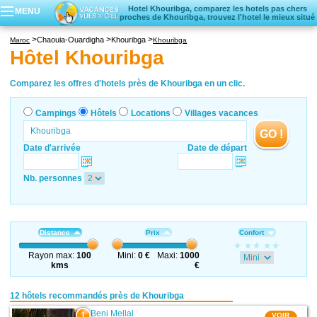
Hotel Khouribga, comparez les hotels pas chers
MENU
proches de Khouribga, trouvez l'hotel le mieux situé
Campings
Chaouia-Ouardigha
Khouribga
Maroc
Khouribga
Hôtels
Hôtel Khouribga
Locations vacances
Villages vacances
Comparez les offres d'hotels près de Khouribga en un clic.
Campings
Hôtels
Locations
Villages vacances
GO !
Date d'arrivée
Date de départ
Nb. personnes
Distance
Prix
Confort
Rayon max:
100
Mini:
0 €
Maxi:
1000
kms
€
12 hôtels recommandés près de Khouribga
Beni Mellal
1
VOIR