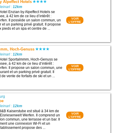
y Alpeffect Hotels
leinarl :
12km
Hotel Enzian by Alpeffect Hotels se
e, à 42 km de ce lieu d’intérêt :
VOIR
rfen. Il possède un salon commun, un
L'OFFRE
r et un parking privé gratuit. Il propose
 pieds et un spa et centre de ...
lmmm, Hoch-Genuss
leinarl :
12km
 Hotel Sportalmmm, Hoch-Genuss se
ee, à 42 km de ce lieu d’intérêt :
VOIR
rfen. Il propose un salon commun, une
L'OFFRE
urant et un parking privé gratuit. Il
de vente de forfaits de ski et un ...
urg
be
leinarl :
12km
B&B Kaiserstube est situé à 34 km de
VOIR
 : Eisriesenwelt Werfen. Il comprend un
L'OFFRE
lon commun, une terrasse et un bar. Il
ment une connexion Wi-Fi et un
établissement propose des ...