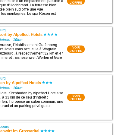
 bénéficie d'un emplacement paisible à
L'OFFRE
ique d'Hochbrand. La terrasse bien
tée plein sud offre une vue
 les montagnes. Le spa Rosen est
ourg
ort by Alpeffect Hotels
leinarl :
10km
rrasse, l’établissement Grafenberg
VOIR
ect Hotels vous accueille à Wagrain
L'OFFRE
alzbourg, à respectivement 32 km et 47
’intérêt : Eisriesenwelt Werfen et Gare
ourg
en by Alpeffect Hotels
leinarl :
10km
Hotel Kirchboden by Alpeffect Hotels se
VOIR
 à 33 km de ce lieu d’intérêt :
L'OFFRE
rfen. Il propose un salon commun, une
urant et un parking privé gratuit ...
zbourg
tenwirt im Grossarltal