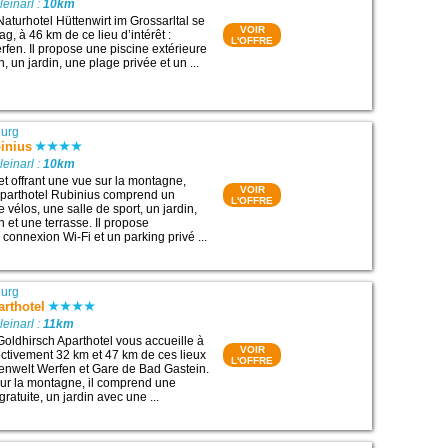
leinarl :
10km
Naturhotel Hüttenwirt im Grossarltal se
VOIR
ag, à 46 km de ce lieu d’intérêt :
L'OFFRE
rfen. Il propose une piscine extérieure
, un jardin, une plage privée et un ...
ourg
inius
leinarl :
10km
et offrant une vue sur la montagne,
VOIR
Aparthotel Rubinius comprend un
L'OFFRE
e vélos, une salle de sport, un jardin,
et une terrasse. Il propose
connexion Wi-Fi et un parking privé ...
ourg
rthotel
leinarl :
11km
Goldhirsch Aparthotel vous accueille à
VOIR
ctivement 32 km et 47 km de ces lieux
L'OFFRE
esenwelt Werfen et Gare de Bad Gastein.
sur la montagne, il comprend une
ratuite, un jardin avec une ...