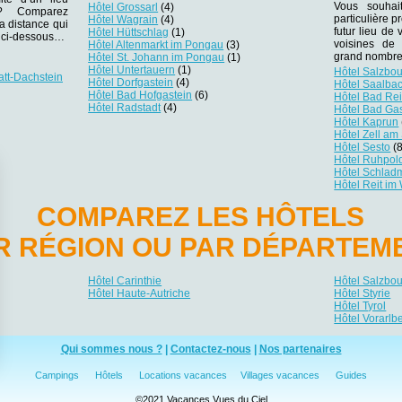
Vous souhai
Hôtel Grossarl
(4)
r ? Comparez
particulière p
Hôtel Wagrain
(4)
la distance qui
futur lieu de 
Hôtel Hüttschlag
(1)
es ci-dessous…
voisines de 
Hôtel Altenmarkt im Pongau
(3)
grand nombre 
Hôtel St. Johann im Pongau
(1)
Hôtel Untertauern
(1)
Hôtel Salzbo
att-Dachstein
Hôtel Dorfgastein
(4)
Hôtel Saalba
Hôtel Bad Hofgastein
(6)
Hôtel Bad Re
Hôtel Radstadt
(4)
Hôtel Bad Ga
Hôtel Kaprun
Hôtel Zell am
Hôtel Sesto
(8
Hôtel Ruhpol
Hôtel Schlad
Hôtel Reit im
COMPAREZ LES HÔTELS
R RÉGION OU PAR DÉPARTEM
Hôtel Carinthie
Hôtel Salzbo
Hôtel Haute-Autriche
Hôtel Styrie
Hôtel Tyrol
Hôtel Vorarlb
Qui sommes nous ?
|
Contactez-nous
|
Nos partenaires
Campings
Hôtels
Locations vacances
Villages vacances
Guides
ialité, en garantissant la conformité avec les réglementations. Personnalisez vos 
©2021 Vacances Vues du Ciel