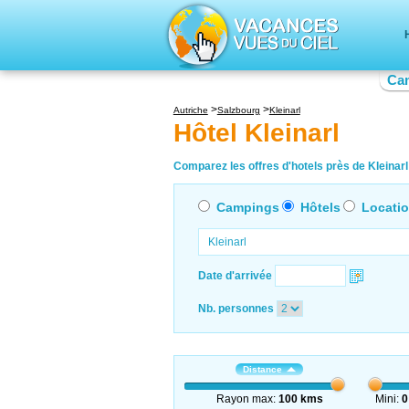
Ca
Autriche
Salzbourg
Kleinarl
Hôtel Kleinarl
Comparez les offres d'hotels près de Kleinarl 
Campings
Hôtels
Locati
Date d'arrivée
Nb. personnes
Distance
Rayon max:
100 kms
Mini:
0