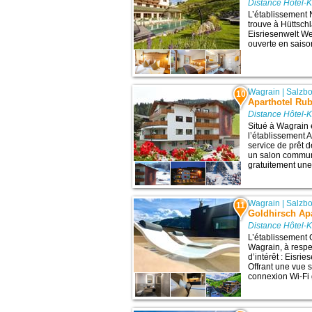
Distance Hôtel-K
L’établissement 
trouve à Hüttschl
Eisriesenwelt We
ouverte en saison
Wagrain
|
Salzb
10
Aparthotel Rub
Distance Hôtel-K
Situé à Wagrain 
l’établissement 
service de prêt d
un salon commun 
gratuitement une 
Wagrain
|
Salzb
11
Goldhirsch Apa
Distance Hôtel-K
L’établissement 
Wagrain, à respe
d’intérêt : Eisri
Offrant une vue 
connexion Wi-Fi g