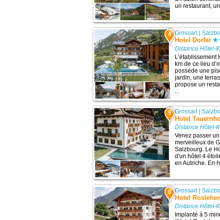
un restaurant, u
Grossarl
|
Salzb
4
Hotel Dorfer
Distance Hôtel-K
L’établissement H
km de ce lieu d’i
possède une pisc
jardin, une terras
propose un rest
...
Grossarl
|
Salzb
5
Hotel Tauernho
Distance Hôtel-K
Venez passer un 
merveilleux de G
Salzbourg. Le Hot
d'un hôtel 4 étoi
en Autriche. En h
Grossarl
|
Salzb
6
Hotel Roslehe
Distance Hôtel-K
Implanté à 5 min