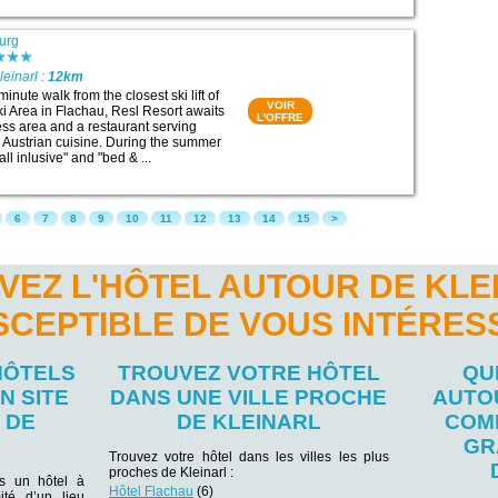
urg
leinarl :
12km
inute walk from the closest ski lift of
VOIR
i Area in Flachau, Resl Resort awaits
L'OFFRE
ess area and a restaurant serving
d Austrian cuisine. During the summer
"all inlusive" and "bed & ...
6
7
8
9
10
11
12
13
14
15
>
VEZ L'HÔTEL AUTOUR DE KLE
SCEPTIBLE DE VOUS INTÉRES
HÔTELS
TROUVEZ VOTRE HÔTEL
QU
N SITE
DANS UNE VILLE PROCHE
AUTO
 DE
DE KLEINARL
COM
GR
Trouvez votre hôtel dans les villes les plus
proches de Kleinarl :
ns un hôtel à
Hôtel Flachau
(6)
ité d’un lieu