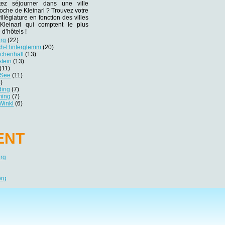
tez séjourner dans une ville
roche de Kleinarl ? Trouvez votre
villégiature en fonction des villes
Kleinarl qui comptent le plus
d’hôtels !
urg
(22)
ch-Hinterglemm
(20)
ichenhall
(13)
stein
(13)
(11)
 See
(11)
)
ding
(7)
ming
(7)
 Winkl
(6)
ENT
urg
erg
préférences pour contrôler la manière dont vos informations sont manipulées.