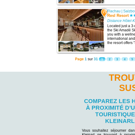
Flachau
|
Salzbo
15
Resl Resort
Distance Hôtel-K
Located just a 3-m
the Ski Amadé Sk
you with a welln
international an
the resort offers 
Page
1
sur
31
1
2
3
4
5
TROU
SU
COMPAREZ LES 
À PROXIMITÉ D’U
TOURISTIQUE
KLEINARL
Vous souhaitez séjourner da
Kleinarl se trouvant à proxim