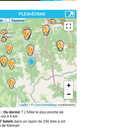
PLEIN-ÉCRAN
ls
Tourisme
15
14
11
10
8
7
12
13
4
2
1
6
5
3
9
+
−
Leaflet
| ©
OpenStreetMap
contributors
l : Ou dormir
? L'hôtel le plus proche de
l
est à 4 km.
7 hotels
dans un rayon de 100 kms à vol
 de Kleinarl.