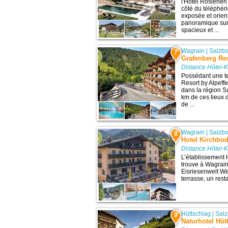
l'Hotel Roslehen
côté du téléphér
exposée et orien
panoramique sur
spacieux et ...
Wagrain
|
Salzb
7
Grafenberg Res
Distance Hôtel-K
Possédant une te
Resort by Alpeff
dans la région S
km de ces lieux d
de ...
Wagrain
|
Salzb
8
Hotel Kirchbod
Distance Hôtel-K
L’établissement 
trouve à Wagrain,
Eisriesenwelt We
terrasse, un resta
Hüttschlag
|
Sal
9
Naturhotel Hüt