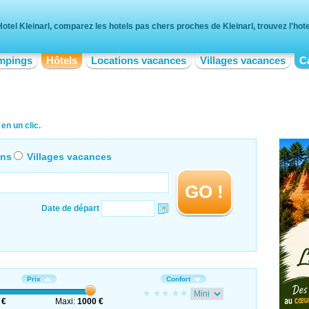
Hotel Kleinarl, comparez les hotels pas chers proches de Kleinarl, trouvez l'hote
mpings
Hôtels
Locations vacances
Villages vacances
C
en un clic.
ons
Villages vacances
GO !
Date de départ
Prix
Confort
 €
Maxi:
1000 €