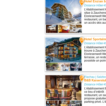
Hotel Enzian b
12
Distance Hôtel-K
L’établissement 
situe à Zauchense
Eisriesenwelt We
restaurant, un ba
un accès skis aux
Hotel Sporta
13
Distance Hôtel-K
L’établissement
trouve à Zauchens
Eisriesenwelt We
terrasse, un resta
possède un point 
Flachau
|
Salzbo
14
B&B Kaiserstu
Distance Hôtel-K
L’établissement 
ce lieu d’intérêt
restaurant, un sa
propose gratuite
parking privé. L’