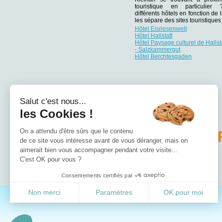
touristique en particulie
différents hôtels en fonction de 
les sépare des sites touristiqu
Hôtel Eisriesenwelt
Hôtel Hallstatt
Hôtel Paysage culturel de Hallst
- Salzkammergut
Hôtel Berchtesgaden
Salut c'est nous...
les Cookies !
On a attendu d'être sûrs que le contenu
PA
de ce site vous intéresse avant de vous déranger, mais on
aimerait bien vous accompagner pendant votre visite...
Hôtel Basse-Autriche
C'est OK pour vous ?
Hôtel Burgenland
Consentements certifiés par
Non merci
Paramètres
OK pour moi
Axeptio consent
Plateforme de Gestion du Consentement : Personnalisez vos Options
Notre plateforme vous permet d'adapter et de gérer vos paramètres de confident