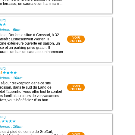
ne terrasse, un sauna et un hammam ...
ourg
leinarl :
9km
otel Dorfer se situe à Grossarl, à 32
VOIR
ntérêt : Eisriesenwelt Werfen. Il
L'OFFRE
ine extérieure ouverte en saison, un
se et un parking privé gratuit. Il
aurant, un bar, un sauna et un hammam
ourg
f
leinarl :
10km
séjour d'exception dans ce site
VOIR
rossarl, dans le sud du Land de
L'OFFRE
el Tauernhof vous offre tout le confort
les familial au cours de vos vacances
iver, vous bénéficiez d'un bon ...
ourg
n
leinarl :
10km
utes à pied du centre de Großarl,
VOIR