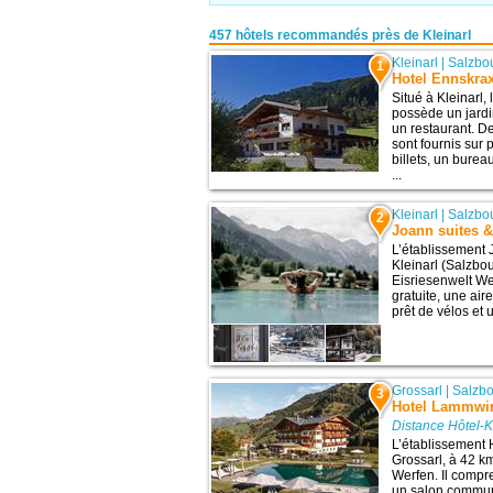
457 hôtels recommandés près de Kleinarl
Kleinarl
|
Salzbo
1
Hotel Ennskrax
Situé à Kleinarl,
possède un jardi
un restaurant. 
sont fournis sur
billets, un bure
...
Kleinarl
|
Salzbo
2
Joann suites &
L’établissement 
Kleinarl (Salzbou
Eisriesenwelt We
gratuite, une air
prêt de vélos et u
Grossarl
|
Salzb
3
Hotel Lammwir
Distance Hôtel-K
L’établissement 
Grossarl, à 42 km
Werfen. Il compre
un salon commun 