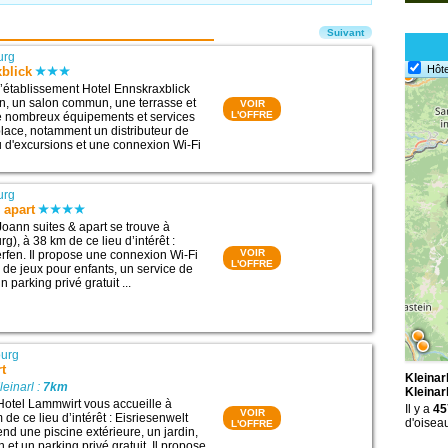
Suivant
urg
Hôte
blick
 l’établissement Hotel Ennskraxblick
n, un salon commun, une terrasse et
VOIR
L'OFFRE
De nombreux équipements et services
 place, notamment un distributeur de
au d'excursions et une connexion Wi-Fi
urg
 apart
Joann suites & apart se trouve à
rg), à 38 km de ce lieu d’intérêt :
VOIR
rfen. Il propose une connexion Wi-Fi
L'OFFRE
e de jeux pour enfants, un service de
n parking privé gratuit ...
ourg
t
Kleinar
leinarl :
7km
Kleinar
Hotel Lammwirt vous accueille à
Il y a
45
VOIR
 de ce lieu d’intérêt : Eisriesenwelt
d'oiseau
L'OFFRE
nd une piscine extérieure, un jardin,
et un parking privé gratuit. Il propose