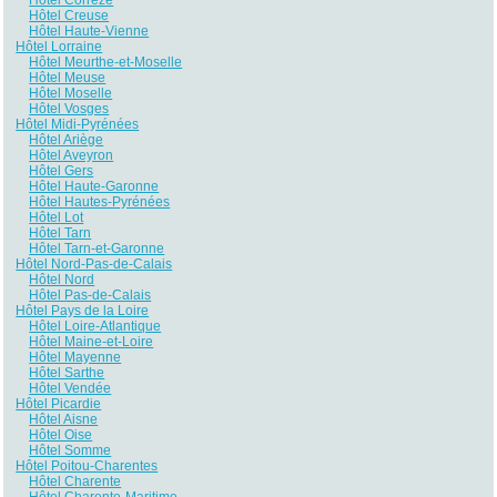
Hôtel Creuse
Hôtel Haute-Vienne
Hôtel Lorraine
Hôtel Meurthe-et-Moselle
Hôtel Meuse
Hôtel Moselle
Hôtel Vosges
Hôtel Midi-Pyrénées
Hôtel Ariège
Hôtel Aveyron
Hôtel Gers
Hôtel Haute-Garonne
Hôtel Hautes-Pyrénées
Hôtel Lot
Hôtel Tarn
Hôtel Tarn-et-Garonne
Hôtel Nord-Pas-de-Calais
Hôtel Nord
Hôtel Pas-de-Calais
Hôtel Pays de la Loire
Hôtel Loire-Atlantique
Hôtel Maine-et-Loire
Hôtel Mayenne
Hôtel Sarthe
Hôtel Vendée
Hôtel Picardie
Hôtel Aisne
Hôtel Oise
Hôtel Somme
Hôtel Poitou-Charentes
Hôtel Charente
Hôtel Charente-Maritime