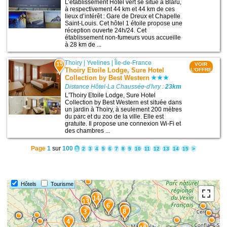
L’établissement Hôtel vert se situe à Blaru,
à respectivement 44 km et 44 km de ces
lieux d’intérêt : Gare de Dreux et Chapelle
Saint-Louis. Cet hôtel 1 étoile propose une
réception ouverte 24h/24. Cet
établissement non-fumeurs vous accueille
à 28 km de ...
Thoiry
|
Yvelines
|
Île-de-France
15
VOIR
Thoiry Etoile Lodge, Sure Hotel
L'OFFRE
Collection by Best Western
Distance Hôtel-La Chaussée-d'Ivry :
23km
L'Thoiry Etoile Lodge, Sure Hotel
Collection by Best Western est située dans
un jardin à Thoiry, à seulement 200 mètres
du parc et du zoo de la ville. Elle est
gratuite. Il propose une connexion Wi-Fi et
des chambres ...
Page
1
sur
100
1
2
3
4
5
6
7
8
9
10
11
12
13
14
15
>
Hôtels
Tourisme
14
13
6
10
8
3
4