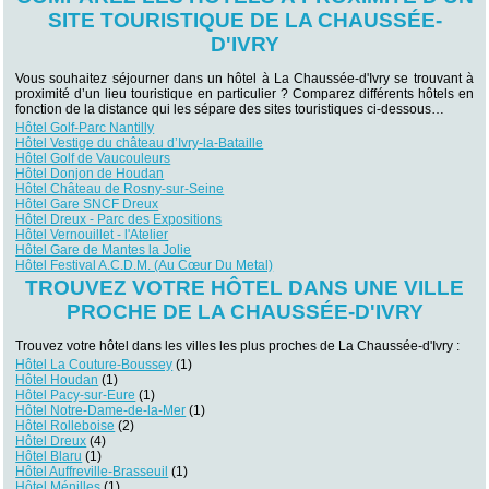
SITE TOURISTIQUE DE LA CHAUSSÉE-
D'IVRY
Vous souhaitez séjourner dans un hôtel à La Chaussée-d'Ivry se trouvant à
proximité d’un lieu touristique en particulier ? Comparez différents hôtels en
fonction de la distance qui les sépare des sites touristiques ci-dessous…
Hôtel Golf-Parc Nantilly
Hôtel Vestige du château d’Ivry-la-Bataille
Hôtel Golf de Vaucouleurs
Hôtel Donjon de Houdan
Hôtel Château de Rosny-sur-Seine
Hôtel Gare SNCF Dreux
Hôtel Dreux - Parc des Expositions
Hôtel Vernouillet - l'Atelier
Hôtel Gare de Mantes la Jolie
Hôtel Festival A.C.D.M. (Au Cœur Du Metal)
TROUVEZ VOTRE HÔTEL DANS UNE VILLE
PROCHE DE LA CHAUSSÉE-D'IVRY
Trouvez votre hôtel dans les villes les plus proches de La Chaussée-d'Ivry :
Hôtel La Couture-Boussey
(1)
Hôtel Houdan
(1)
Hôtel Pacy-sur-Eure
(1)
Hôtel Notre-Dame-de-la-Mer
(1)
Hôtel Rolleboise
(2)
Hôtel Dreux
(4)
Hôtel Blaru
(1)
Hôtel Auffreville-Brasseuil
(1)
Hôtel Ménilles
(1)