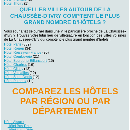
Hôtel Thoiry
(1)
QUELLES VILLES AUTOUR DE LA
CHAUSSÉE-D'IVRY COMPTENT LE PLUS
GRAND NOMBRE D'HÔTELS ?
Vous souhaitez séjourner dans une ville particulière proche de La Chaussée-
d'Ivry ? Trouvez votre futur lieu de villégiature en fonction des villes voisines
de La Chaussée-d'Ivry qui comptent le plus grand nombre d’hôtels !
Hôtel Paris
(839)
Hôtel Rouen
(34)
Hôtel Roissy-en-France
(30)
Hôtel Courbevoie
(21)
Hôtel Boulogne-Billancourt
(16)
Hôtel Chartres
(16)
Hôtel Clichy
(13)
Hôtel Versailles
(12)
Hôtel Saint-Denis
(12)
Hôtel Puteaux
(11)
COMPAREZ LES HÔTELS
PAR RÉGION OU PAR
DÉPARTEMENT
Hôtel Alsace
Hôtel Bas-Rhin
Hôtel Haut-Rhin