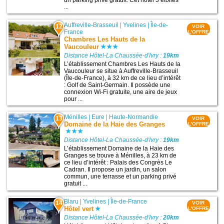
...
Auffreville-Brasseuil
|
Yvelines
|
Île-de-
12
VOIR
France
L'OFFRE
Chambres Les Hauts de la
Vaucouleur
Distance Hôtel-La Chaussée-d'Ivry :
19km
L’établissement Chambres Les Hauts de la
Vaucouleur se situe à Auffreville-Brasseuil
(Île-de-France), à 32 km de ce lieu d’intérêt
: Golf de Saint-Germain. Il possède une
connexion Wi-Fi gratuite, une aire de jeux
pour ...
Ménilles
|
Eure
|
Haute-Normandie
13
VOIR
Domaine de la Haie des Granges
L'OFFRE
Distance Hôtel-La Chaussée-d'Ivry :
19km
L’établissement Domaine de la Haie des
Granges se trouve à Ménilles, à 23 km de
ce lieu d’intérêt : Palais des Congrès Le
Cadran. Il propose un jardin, un salon
commun, une terrasse et un parking privé
gratuit ...
Blaru
|
Yvelines
|
Île-de-France
14
VOIR
Hôtel vert
L'OFFRE
Distance Hôtel-La Chaussée-d'Ivry :
20km