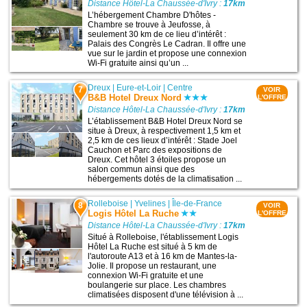
Distance Hôtel-La Chaussée-d'Ivry :
17km
L’hébergement Chambre D'hôtes -
Chambre se trouve à Jeufosse, à
seulement 30 km de ce lieu d’intérêt :
Palais des Congrès Le Cadran. Il offre une
vue sur le jardin et propose une connexion
Wi-Fi gratuite ainsi qu’un ...
Dreux
|
Eure-et-Loir
|
Centre
7
VOIR
B&B Hotel Dreux Nord
L'OFFRE
Distance Hôtel-La Chaussée-d'Ivry :
17km
L’établissement B&B Hotel Dreux Nord se
situe à Dreux, à respectivement 1,5 km et
2,5 km de ces lieux d’intérêt : Stade Joel
Cauchon et Parc des expositions de
Dreux. Cet hôtel 3 étoiles propose un
salon commun ainsi que des
hébergements dotés de la climatisation ...
Rolleboise
|
Yvelines
|
Île-de-France
8
VOIR
Logis Hôtel La Ruche
L'OFFRE
Distance Hôtel-La Chaussée-d'Ivry :
17km
Situé à Rolleboise, l'établissement Logis
Hôtel La Ruche est situé à 5 km de
l'autoroute A13 et à 16 km de Mantes-la-
Jolie. Il propose un restaurant, une
connexion Wi-Fi gratuite et une
boulangerie sur place. Les chambres
climatisées disposent d'une télévision à ...