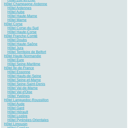
Hôtel Champagne-Ardenne
Hôtel Ardennes
Hôtel Aube
Hôtel Haute-Marne
Hôtel Marne
Hôtel Corse
Hôtel Corse-du-Sud
Hôtel Haute-Corse
Hôtel Franche-Comté
Hôtel Doubs
Hôtel Haute-Saône
Hôtel Jura
Hôtel Territoire de Belfort
Hôtel Haute-Normandie
Hôtel Eure
Hôtel Seine-Maritime
Hôtel Île-de-France
Hôtel Essonne
Hôtel Hauts-de-Seine
Hôtel Seine-et-Marne
Hôtel Seine-Saint-Denis
Hôtel Val-de-Marne
Hôtel Val-d'Oise
Hôtel Yvelines
Hôtel Languedoc-Roussillon
Hôtel Aude
Hôtel Gard
Hôtel Hérault
Hôtel Lozère
Hôtel Pyrénées-Orientales
Hôtel Limousin
Hôtel Corrèze