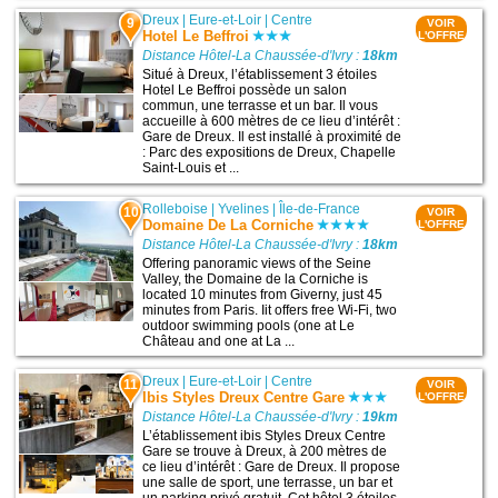
Dreux
|
Eure-et-Loir
|
Centre
9
VOIR
Hotel Le Beffroi
L'OFFRE
Distance Hôtel-La Chaussée-d'Ivry :
18km
Situé à Dreux, l’établissement 3 étoiles
Hotel Le Beffroi possède un salon
commun, une terrasse et un bar. Il vous
accueille à 600 mètres de ce lieu d’intérêt :
Gare de Dreux. Il est installé à proximité de
: Parc des expositions de Dreux, Chapelle
Saint-Louis et ...
Rolleboise
|
Yvelines
|
Île-de-France
10
VOIR
Domaine De La Corniche
L'OFFRE
Distance Hôtel-La Chaussée-d'Ivry :
18km
Offering panoramic views of the Seine
Valley, the Domaine de la Corniche is
located 10 minutes from Giverny, just 45
minutes from Paris. Iit offers free Wi-Fi, two
outdoor swimming pools (one at Le
Château and one at La ...
Dreux
|
Eure-et-Loir
|
Centre
11
VOIR
Ibis Styles Dreux Centre Gare
L'OFFRE
Distance Hôtel-La Chaussée-d'Ivry :
19km
L’établissement ibis Styles Dreux Centre
Gare se trouve à Dreux, à 200 mètres de
ce lieu d’intérêt : Gare de Dreux. Il propose
une salle de sport, une terrasse, un bar et
un parking privé gratuit. Cet hôtel 3 étoiles