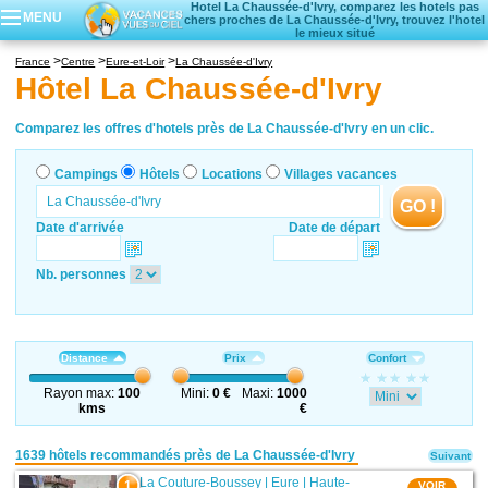
Hotel La Chaussée-d'Ivry, comparez les hotels pas
MENU
chers proches de La Chaussée-d'Ivry, trouvez l'hotel
le mieux situé
Campings
France
Centre
Eure-et-Loir
La Chaussée-d'Ivry
Hôtels
Hôtel La Chaussée-d'Ivry
Locations vacances
Villages vacances
Comparez les offres d'hotels près de La Chaussée-d'Ivry en un clic.
Campings
Hôtels
Locations
Villages vacances
GO !
Date d'arrivée
Date de départ
Nb. personnes
Distance
Prix
Confort
Rayon max:
100
Mini:
0 €
Maxi:
1000
kms
€
1639 hôtels recommandés près de La Chaussée-d'Ivry
Suivant
La Couture-Boussey
|
Eure
|
Haute-
1
VOIR