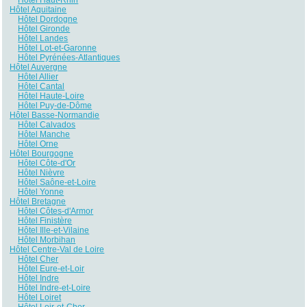
Hôtel Aquitaine
Hôtel Dordogne
Hôtel Gironde
Hôtel Landes
Hôtel Lot-et-Garonne
Hôtel Pyrénées-Atlantiques
Hôtel Auvergne
Hôtel Allier
Hôtel Cantal
Hôtel Haute-Loire
Hôtel Puy-de-Dôme
Hôtel Basse-Normandie
Hôtel Calvados
Hôtel Manche
Hôtel Orne
Hôtel Bourgogne
Hôtel Côte-d'Or
Hôtel Nièvre
Hôtel Saône-et-Loire
Hôtel Yonne
Hôtel Bretagne
Hôtel Côtes-d'Armor
Hôtel Finistère
Hôtel Ille-et-Vilaine
Hôtel Morbihan
Hôtel Centre-Val de Loire
Hôtel Cher
Hôtel Eure-et-Loir
Hôtel Indre
Hôtel Indre-et-Loire
Hôtel Loiret
Hôtel Loir-et-Cher