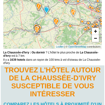
12
1
15
2
7
5
9
11
+
−
Leaflet
| ©
OpenStreetMap
contributors
La Chaussée-d'Ivry : Ou dormir
? L'hôtel le plus proche de
La Chaussée-
d'Ivry
est à 7 km.
Il y a
1639 hotels
dans un rayon de 100 kms à vol d'oiseau de La Chaussée-
d'Ivry.
TROUVEZ L'HÔTEL AUTOUR
DE LA CHAUSSÉE-D'IVRY
SUSCEPTIBLE DE VOUS
INTÉRESSER
COMPAREZ LES HÔTELS À PROXIMITÉ D’UN