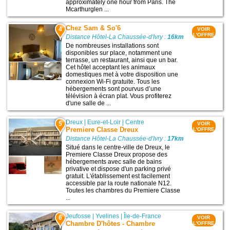
approximately one hour from Paris. The
Mcarthurglen ...
Chez Sam & So'6
4
VOIR
L'OFFRE
Distance Hôtel-La Chaussée-d'Ivry :
16km
De nombreuses installations sont
disponibles sur place, notamment une
terrasse, un restaurant, ainsi que un bar.
Cet hôtel acceptant les animaux
domestiques met à votre disposition une
connexion Wi-Fi gratuite. Tous les
hébergements sont pourvus d’une
télévision à écran plat. Vous profiterez
d'une salle de ...
Dreux
|
Eure-et-Loir
|
Centre
5
VOIR
Premiere Classe Dreux
L'OFFRE
Distance Hôtel-La Chaussée-d'Ivry :
17km
Situé dans le centre-ville de Dreux, le
Premiere Classe Dreux propose des
hébergements avec salle de bains
privative et dispose d'un parking privé
gratuit. L'établissement est facilement
accessible par la route nationale N12.
Toutes les chambres du Premiere Classe
...
Jeufosse
|
Yvelines
|
Île-de-France
6
VOIR
Chambre D'hôtes - Chambre
L'OFFRE