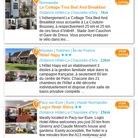
Normandie
L'OFFRE
Le Cottage Tina Bed And Breakfast
Distance Hôtel-La Chaussée-d'Ivry :
7km
L’hébergement Le Cottage Tina Bed And
Breakfast vous accueille à La Couture-
Boussey, à respectivement 25 km et 25 km
de ces lieux d’intérêt : Stade Joel Cauchon
et Gare de Dreux. Vous pourrez pratiquer
le vélo dans les ...
Houdan
|
Yvelines
|
Île-de-France
2
VOIR
Hôtel Hapy
L'OFFRE
Distance Hôtel-La Chaussée-d'Ivry :
13km
L'Hôtel Hapy est un établissement 3
étoiles à la gestion familiale situé dans la
campagne française, à seulement 60 km
du centre de Paris. Chacune des 21
chambres de l'hôtel a été décorée
individuellement et dispose d'une salle de
bains privative complète ...
Pacy-sur-Eure
|
Eure
|
Haute-Normandie
3
VOIR
Logis Hotel Altina
L'OFFRE
Distance Hôtel-La Chaussée-d'Ivry :
15km
Ideally located in Pacy-sur-Eure, Logis
Hotel Altina welcomes you just 20 km from
Giverny and Claude Monet's house and
gardens. Easily accessible, the hotel is a
few minutes from the A13 motorway and