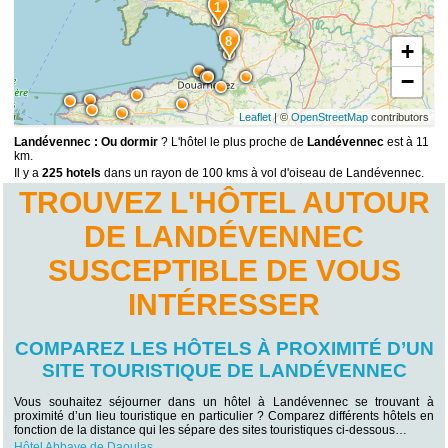
1
8
+
−
Leaflet
| ©
OpenStreetMap
contributors
Landévennec : Ou dormir
? L'hôtel le plus proche de
Landévennec
est à 11
km.
Il y a
225 hotels
dans un rayon de 100 kms à vol d'oiseau de Landévennec.
TROUVEZ L'HÔTEL AUTOUR
DE LANDÉVENNEC
SUSCEPTIBLE DE VOUS
INTÉRESSER
COMPAREZ LES HÔTELS À PROXIMITÉ D’UN
SITE TOURISTIQUE DE LANDÉVENNEC
Vous souhaitez séjourner dans un hôtel à Landévennec se trouvant à
proximité d’un lieu touristique en particulier ? Comparez différents hôtels en
fonction de la distance qui les sépare des sites touristiques ci-dessous…
Hôtel Abbaye de Daoulas