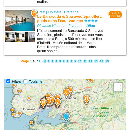
matins ...
Brest
|
Finistère
|
Bretagne
15
VOIR
Le Barracuda & Spa avec Spa offert,
L'OFFRE
pieds dans l'eau, vue mer
Distance Hôtel-Landévennec :
19km
L’établissement Le Barracuda & Spa avec
Spa offert, pieds dans l'eau, vue mer vous
accueille à Brest, à 500 mètres de ce lieu
d’intérêt : Musée national de la Marine,
Brest. Il comprend un restaurant, ainsi
qu’un spa et ...
Page
1
sur
15
1
2
3
4
5
6
7
8
9
10
11
12
13
14
15
Hôtels
Tourisme
10
6
9
4
11
5
7
14
13
12
3
2
15