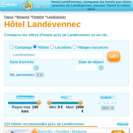
Hotel Landévennec, comparez les hotels pas chers
MENU
proches de Landévennec, trouvez l'hotel le mieux
situé
Campings
France
Bretagne
Finistère
Landévennec
Hôtels
Hôtel Landévennec
Locations vacances
Villages vacances
Comparez les offres d'hotels près de Landévennec en un clic.
Campings
Hôtels
Locations
Villages vacances
GO !
Date d'arrivée
Date de départ
Nb. personnes
Distance
Prix
Confort
Rayon max:
100
Mini:
0 €
Maxi:
1000
kms
€
225 hôtels recommandés près de Landévennec
Suivant
Saint-Nic
|
Finistère
|
Bretagne
1
VOIR