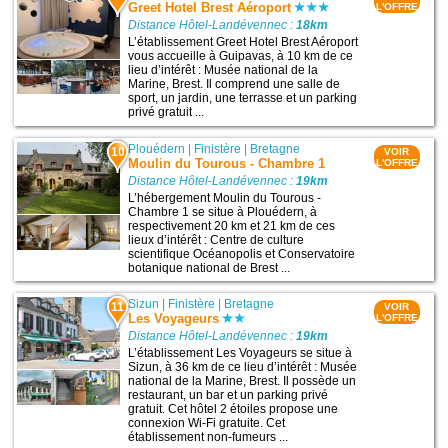
Greet Hotel Brest Aéroport
L'OFFRE
Distance Hôtel-Landévennec :
18km
L’établissement Greet Hotel Brest Aéroport
vous accueille à Guipavas, à 10 km de ce
lieu d’intérêt : Musée national de la
Marine, Brest. Il comprend une salle de
sport, un jardin, une terrasse et un parking
privé gratuit ...
Plouédern
|
Finistère
|
Bretagne
10
VOIR
Moulin du Tourous - Chambre 1
L'OFFRE
Distance Hôtel-Landévennec :
19km
L’hébergement Moulin du Tourous -
Chambre 1 se situe à Plouédern, à
respectivement 20 km et 21 km de ces
lieux d’intérêt : Centre de culture
scientifique Océanopolis et Conservatoire
botanique national de Brest ...
Sizun
|
Finistère
|
Bretagne
11
VOIR
Les Voyageurs
L'OFFRE
Distance Hôtel-Landévennec :
19km
L’établissement Les Voyageurs se situe à
Sizun, à 36 km de ce lieu d’intérêt : Musée
national de la Marine, Brest. Il possède un
restaurant, un bar et un parking privé
gratuit. Cet hôtel 2 étoiles propose une
connexion Wi-Fi gratuite. Cet
établissement non-fumeurs ...