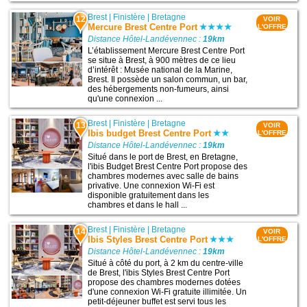
Brest
|
Finistère
|
Bretagne
12
VOIR
Mercure Brest Centre Port
L'OFFRE
Distance Hôtel-Landévennec :
19km
L’établissement Mercure Brest Centre Port
se situe à Brest, à 900 mètres de ce lieu
d’intérêt : Musée national de la Marine,
Brest. Il possède un salon commun, un bar,
des hébergements non-fumeurs, ainsi
qu'une connexion ...
Brest
|
Finistère
|
Bretagne
13
VOIR
Ibis budget Brest Centre Port
L'OFFRE
Distance Hôtel-Landévennec :
19km
Situé dans le port de Brest, en Bretagne,
l'ibis Budget Brest Centre Port propose des
chambres modernes avec salle de bains
privative. Une connexion Wi-Fi est
disponible gratuitement dans les
chambres et dans le hall ...
Brest
|
Finistère
|
Bretagne
14
VOIR
Ibis Styles Brest Centre Port
L'OFFRE
Distance Hôtel-Landévennec :
19km
Situé à côté du port, à 2 km du centre-ville
de Brest, l'ibis Styles Brest Centre Port
propose des chambres modernes dotées
d'une connexion Wi-Fi gratuite illimitée. Un
petit-déjeuner buffet est servi tous les