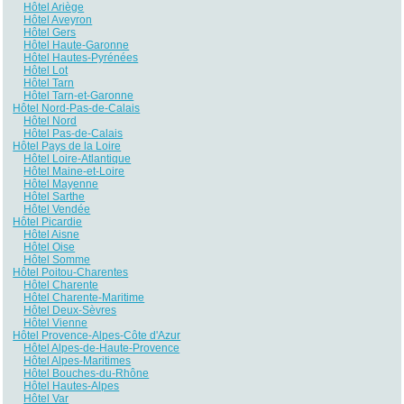
Hôtel Ariège
Hôtel Aveyron
Hôtel Gers
Hôtel Haute-Garonne
Hôtel Hautes-Pyrénées
Hôtel Lot
Hôtel Tarn
Hôtel Tarn-et-Garonne
Hôtel Nord-Pas-de-Calais
Hôtel Nord
Hôtel Pas-de-Calais
Hôtel Pays de la Loire
Hôtel Loire-Atlantique
Hôtel Maine-et-Loire
Hôtel Mayenne
Hôtel Sarthe
Hôtel Vendée
Hôtel Picardie
Hôtel Aisne
Hôtel Oise
Hôtel Somme
Hôtel Poitou-Charentes
Hôtel Charente
Hôtel Charente-Maritime
Hôtel Deux-Sèvres
Hôtel Vienne
Hôtel Provence-Alpes-Côte d'Azur
Hôtel Alpes-de-Haute-Provence
Hôtel Alpes-Maritimes
Hôtel Bouches-du-Rhône
Hôtel Hautes-Alpes
Hôtel Var