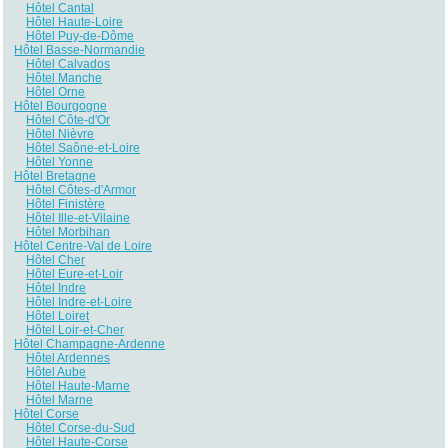
Hôtel Cantal
Hôtel Haute-Loire
Hôtel Puy-de-Dôme
Hôtel Basse-Normandie
Hôtel Calvados
Hôtel Manche
Hôtel Orne
Hôtel Bourgogne
Hôtel Côte-d'Or
Hôtel Nièvre
Hôtel Saône-et-Loire
Hôtel Yonne
Hôtel Bretagne
Hôtel Côtes-d'Armor
Hôtel Finistère
Hôtel Ille-et-Vilaine
Hôtel Morbihan
Hôtel Centre-Val de Loire
Hôtel Cher
Hôtel Eure-et-Loir
Hôtel Indre
Hôtel Indre-et-Loire
Hôtel Loiret
Hôtel Loir-et-Cher
Hôtel Champagne-Ardenne
Hôtel Ardennes
Hôtel Aube
Hôtel Haute-Marne
Hôtel Marne
Hôtel Corse
Hôtel Corse-du-Sud
Hôtel Haute-Corse