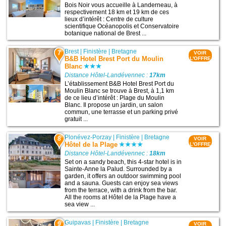
Bois Noir vous accueille à Landerneau, à
respectivement 18 km et 19 km de ces
lieux d’intérêt : Centre de culture
scientifique Océanopolis et Conservatoire
botanique national de Brest ...
Brest
|
Finistère
|
Bretagne
7
VOIR
B&B Hotel Brest Port du Moulin
L'OFFRE
Blanc
Distance Hôtel-Landévennec :
17km
L’établissement B&B Hotel Brest Port du
Moulin Blanc se trouve à Brest, à 1,1 km
de ce lieu d’intérêt : Plage du Moulin
Blanc. Il propose un jardin, un salon
commun, une terrasse et un parking privé
gratuit ...
Plonévez-Porzay
|
Finistère
|
Bretagne
8
VOIR
Hôtel de la Plage
L'OFFRE
Distance Hôtel-Landévennec :
18km
Set on a sandy beach, this 4-star hotel is in
Sainte-Anne la Palud. Surrounded by a
garden, it offers an outdoor swimming pool
and a sauna. Guests can enjoy sea views
from the terrace, with a drink from the bar.
All the rooms at Hôtel de la Plage have a
sea view ...
Guipavas
|
Finistère
|
Bretagne
9
VOIR