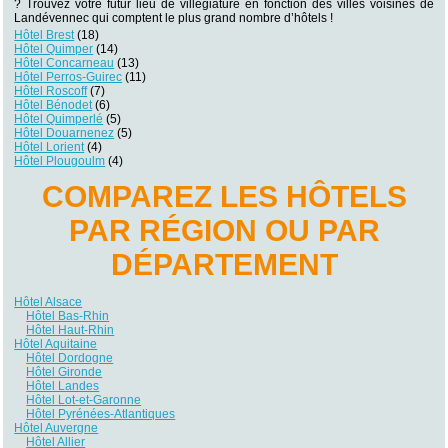
? Trouvez votre futur lieu de villégiature en fonction des villes voisines de
Landévennec qui comptent le plus grand nombre d’hôtels !
Hôtel Brest
(18)
Hôtel Quimper
(14)
Hôtel Concarneau
(13)
Hôtel Perros-Guirec
(11)
Hôtel Roscoff
(7)
Hôtel Bénodet
(6)
Hôtel Quimperlé
(5)
Hôtel Douarnenez
(5)
Hôtel Lorient
(4)
Hôtel Plougoulm
(4)
COMPAREZ LES HÔTELS
PAR RÉGION OU PAR
DÉPARTEMENT
Hôtel Alsace
Hôtel Bas-Rhin
Hôtel Haut-Rhin
Hôtel Aquitaine
Hôtel Dordogne
Hôtel Gironde
Hôtel Landes
Hôtel Lot-et-Garonne
Hôtel Pyrénées-Atlantiques
Hôtel Auvergne
Hôtel Allier