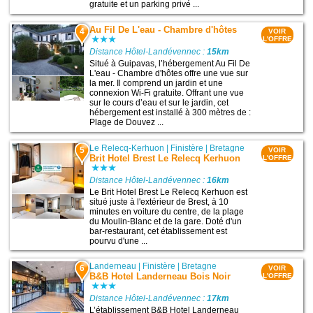
gratuite et un parking privé ...
Au Fil De L'eau - Chambre d'hôtes
4
VOIR
L'OFFRE
Distance Hôtel-Landévennec :
15km
Situé à Guipavas, l’hébergement Au Fil De
L'eau - Chambre d'hôtes offre une vue sur
la mer. Il comprend un jardin et une
connexion Wi-Fi gratuite. Offrant une vue
sur le cours d’eau et sur le jardin, cet
hébergement est installé à 300 mètres de :
Plage de Douvez ...
Le Relecq-Kerhuon
|
Finistère
|
Bretagne
5
VOIR
Brit Hotel Brest Le Relecq Kerhuon
L'OFFRE
Distance Hôtel-Landévennec :
16km
Le Brit Hotel Brest Le Relecq Kerhuon est
situé juste à l'extérieur de Brest, à 10
minutes en voiture du centre, de la plage
du Moulin-Blanc et de la gare. Doté d'un
bar-restaurant, cet établissement est
pourvu d'une ...
Landerneau
|
Finistère
|
Bretagne
6
VOIR
B&B Hotel Landerneau Bois Noir
L'OFFRE
Distance Hôtel-Landévennec :
17km
L’établissement B&B Hotel Landerneau