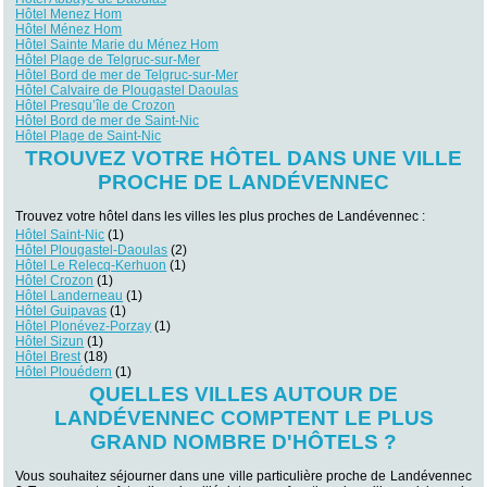
Hôtel Menez Hom
Hôtel Ménez Hom
Hôtel Sainte Marie du Ménez Hom
Hôtel Plage de Telgruc-sur-Mer
Hôtel Bord de mer de Telgruc-sur-Mer
Hôtel Calvaire de Plougastel Daoulas
Hôtel Presqu’île de Crozon
Hôtel Bord de mer de Saint-Nic
Hôtel Plage de Saint-Nic
TROUVEZ VOTRE HÔTEL DANS UNE VILLE
PROCHE DE LANDÉVENNEC
Trouvez votre hôtel dans les villes les plus proches de Landévennec :
Hôtel Saint-Nic
(1)
Hôtel Plougastel-Daoulas
(2)
Hôtel Le Relecq-Kerhuon
(1)
Hôtel Crozon
(1)
Hôtel Landerneau
(1)
Hôtel Guipavas
(1)
Hôtel Plonévez-Porzay
(1)
Hôtel Sizun
(1)
Hôtel Brest
(18)
Hôtel Plouédern
(1)
QUELLES VILLES AUTOUR DE
LANDÉVENNEC COMPTENT LE PLUS
GRAND NOMBRE D'HÔTELS ?
Vous souhaitez séjourner dans une ville particulière proche de Landévennec