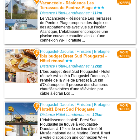
Vacancéole - Résidence Les
L'OFFRE
Terrasses de Pentrez-Plage
Distance Hôtel-Landévennec :
11km
Le Vacancéole - Résidence Les Terrasses
de Pentrez-Plage propose des duplex et
des appartements avec vue sur l’océan
Atlantique, L’établissement propose une
piscine couverte chauffée ainsi qu’une
connexion Wi-Fi gratuite ...
Plougastel-Daoulas
|
Finistère
|
Bretagne
2
VOIR
Ibis budget Brest Sud Plougastel -
L'OFFRE
Hôtel rénové
Distance Hôtel-Landévennec :
12km
L'Ibis budget Brest Sud Plougastel - Hôtel
rénové est situé à Plougastel-Daoulas, à
l'entrée de la ville de Brest et à 10 km
d'Océanopolis. Il propose des chambres
chauffées dotées d'une télévision par
câble à écran Lcd ...
Plougastel-Daoulas
|
Finistère
|
Bretagne
3
VOIR
Hotelf1 Brest Sud Plougastel
L'OFFRE
Distance Hôtel-Landévennec :
12km
L’établissement hotelf1 Brest Sud
Plougastel se trouve à Plougastel-
Daoulas, à 12 km de ce lieu d’intérêt :
Musée national de la Marine, Brest. Il met
à votre disposition une connexion Wi-Fi