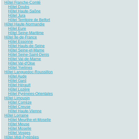
Hôtel Franche-Comté
Hôtel Doubs
Hôtel Haute-Saône
Hôtel Jura
Hôtel Territoire de Belfort
Hôtel Haute-Normandie
Hôtel Eure
Hôtel Seine-Maritime
Hôtel Île-de-France
Hôtel Essonne
Hôtel Hauts-de-Seine
Hôtel Seine-et-Marne
Hôtel Seine-Saint-Denis
Hôtel Val-de-Marne
Hôtel Val-d'Oise
Hôtel Yvelines
Hôtel Languedoc-Roussillon
Hôtel Aude
Hôtel Gard
Hôtel Hérault
Hôtel Lozère
Hôtel Pyrénées-Orientales
Hôtel Limousin
Hôtel Corrèze
Hôtel Creuse
Hôtel Haute-Vienne
Hôtel Lorraine
Hôtel Meurthe-et-Moselle
Hôtel Meuse
Hôtel Moselle
Hôtel Vosges
Hôtel Midi-Pyrénées