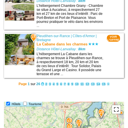
Distance Hôtel-Lanvallay :
8km
L’hébergement Chambre Grany - Chambre
se situe à Aucaleuc, à respectivement 27
km et 27 km de ces lieux d’intérêt : Parc de
Port-Breton et Port de Plaisance. Vous
pourrez pratiquer le vélo dans les environs
...
Pleudihen-sur-Rance
|
Côtes-d'Armor
|
15
VOIR
Bretagne
L'OFFRE
La Cabane dans les charmes
Distance Hôtel-Lanvallay :
8km
L’hébergement La Cabane dans les
charmes se trouve à Pleudihen-sur-Rance,
à respectivement 18 km, 20 km et 20 km
de ces lieux d’intérêt : Tour Solidor, Palais
du Grand Large et Casino. Il possède une
terrasse et une ...
Page
1
sur
26
1
2
3
4
5
6
7
8
9
10
11
12
13
14
15
>
Hôtels
Tourisme
15
12
13
10