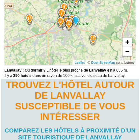
9
8
7
14
1
5
6
2
3
4
11
+
−
Leaflet
| ©
OpenStreetMap
contributors
Lanvallay : Ou dormir
? L'hôtel le plus proche de
Lanvallay
est à 635 m.
Il y a
390 hotels
dans un rayon de 100 kms à vol d'oiseau de Lanvallay.
TROUVEZ L'HÔTEL AUTOUR
DE LANVALLAY
SUSCEPTIBLE DE VOUS
INTÉRESSER
COMPAREZ LES HÔTELS À PROXIMITÉ D’UN
SITE TOURISTIQUE DE LANVALLAY