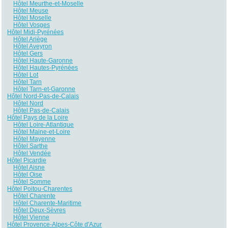
Hôtel Meurthe-et-Moselle
Hôtel Meuse
Hôtel Moselle
Hôtel Vosges
Hôtel Midi-Pyrénées
Hôtel Ariège
Hôtel Aveyron
Hôtel Gers
Hôtel Haute-Garonne
Hôtel Hautes-Pyrénées
Hôtel Lot
Hôtel Tarn
Hôtel Tarn-et-Garonne
Hôtel Nord-Pas-de-Calais
Hôtel Nord
Hôtel Pas-de-Calais
Hôtel Pays de la Loire
Hôtel Loire-Atlantique
Hôtel Maine-et-Loire
Hôtel Mayenne
Hôtel Sarthe
Hôtel Vendée
Hôtel Picardie
Hôtel Aisne
Hôtel Oise
Hôtel Somme
Hôtel Poitou-Charentes
Hôtel Charente
Hôtel Charente-Maritime
Hôtel Deux-Sèvres
Hôtel Vienne
Hôtel Provence-Alpes-Côte d'Azur