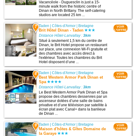
Vacancéole - Duguesclin is just a 15-
minute walk from the historic centre of
Dinan in North Brittany. The self-catering
studios are located 25 km ...
Taden
|
Côtes-d'Armor
|
Bretagne
7
VOIR
Brit Hôtel Dinan - Taden
L'OFFRE
Distance Hôtel-Lanvallay :
3km
Situé à seulement 1,5 km du centre de
Dinan, le Brit Hotel propose un restaurant
sur place, une connexion Wi-Fi gratuite et
des chambres avec accès direct à
l'extérieur. Toutes les chambres du Brit
Hotel disposent d’une ...
Taden
|
Côtes-d'Armor
|
Bretagne
8
VOIR
Best Western Armor Park Dinan et
L'OFFRE
Spa
Distance Hôtel-Lanvallay :
3km
Le Best Western Armor Park Dinan et Spa
propose des chambres desservies par un
ascenseur dotées d’une salle de bains
privative et d’une télévision par satellite à
écran plat avec Canal+ dans la banlieue
de Dinan ...
Taden
|
Côtes-d'Armor
|
Bretagne
9
VOIR
Maison d'hôtes & Gîtes Domaine de
L'OFFRE
la Garaye