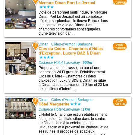
Mercure Dinan Port Le Jerzual
L'OFFRE
Doté de personnel multilingue, le Mercure
Dinan Port Le Jerzual est un complexe
hôtelier surplombant le fleuve Rance dans
la pittoresque ville de Dinan. Les
chambres confortables sont équipées
d’une télévision par ...
Dinan
|
Côtes-d'Armor
|
Bretagne
2
VOIR
Clos du Cèdre - Chambres d'Hôtes
L'OFFRE
d'Exception, Luxury B&B à Dinan
Distance Hôtel-Lanvallay :
900m
Proposant une terrasse, un bar et une
connexion Wi-Fi gratuite, l’établissement
Clos du Cèdre - Chambres d'Hôtes
d'Exception, Luxury B&B à Dinan se situe
à Dinan, à respectivement 1,3 km et 23 km
de ces lieux d’intérêt ...
Dinan
|
Côtes-d'Armor
|
Bretagne
3
VOIR
Hôtel Marguerite
L'OFFRE
Distance Hôtel-Lanvallay :
1km
L'Hôtel le Challonge est un établissement
à la gestion familiale situé dans le centre
de Dinan, face à la célèbre place
Duguesclin et à proximité du château et de
ses ruines. Il propose de spacieux