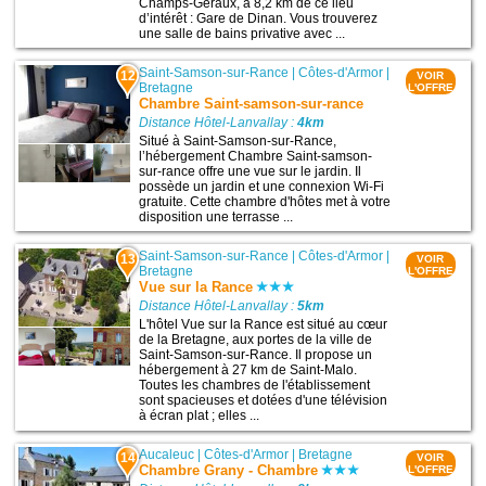
Champs-Géraux, à 8,2 km de ce lieu
d’intérêt : Gare de Dinan. Vous trouverez
une salle de bains privative avec ...
Saint-Samson-sur-Rance
|
Côtes-d'Armor
|
12
VOIR
Bretagne
L'OFFRE
Chambre Saint-samson-sur-rance
Distance Hôtel-Lanvallay :
4km
Situé à Saint-Samson-sur-Rance,
l’hébergement Chambre Saint-samson-
sur-rance offre une vue sur le jardin. Il
possède un jardin et une connexion Wi-Fi
gratuite. Cette chambre d'hôtes met à votre
disposition une terrasse ...
Saint-Samson-sur-Rance
|
Côtes-d'Armor
|
13
VOIR
Bretagne
L'OFFRE
Vue sur la Rance
Distance Hôtel-Lanvallay :
5km
L'hôtel Vue sur la Rance est situé au cœur
de la Bretagne, aux portes de la ville de
Saint-Samson-sur-Rance. Il propose un
hébergement à 27 km de Saint-Malo.
Toutes les chambres de l'établissement
sont spacieuses et dotées d'une télévision
à écran plat ; elles ...
Aucaleuc
|
Côtes-d'Armor
|
Bretagne
14
VOIR
Chambre Grany - Chambre
L'OFFRE