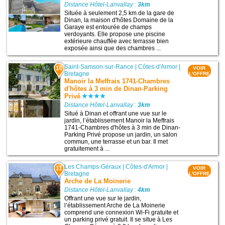
Distance Hôtel-Lanvallay :
3km
Située à seulement 2,5 km de la gare de
Dinan, la maison d'hôtes Domaine de la
Garaye est entourée de champs
verdoyants. Elle propose une piscine
extérieure chauffée avec terrasse bien
exposée ainsi que des chambres ...
Saint-Samson-sur-Rance
|
Côtes-d'Armor
|
10
VOIR
Bretagne
L'OFFRE
Manoir la Meffrais 1741-Chambres
d'hôtes à 3 min de Dinan-Parking
Privé
Distance Hôtel-Lanvallay :
3km
Situé à Dinan et offrant une vue sur le
jardin, l’établissement Manoir la Meffrais
1741-Chambres d'hôtes à 3 min de Dinan-
Parking Privé propose un jardin, un salon
commun, une terrasse et un bar. Il met
gratuitement à ...
Les Champs-Géraux
|
Côtes-d'Armor
|
11
VOIR
Bretagne
L'OFFRE
Arche de La Moinerie
Distance Hôtel-Lanvallay :
4km
Offrant une vue sur le jardin,
l’établissement Arche de La Moinerie
comprend une connexion Wi-Fi gratuite et
un parking privé gratuit. Il se situe à Les