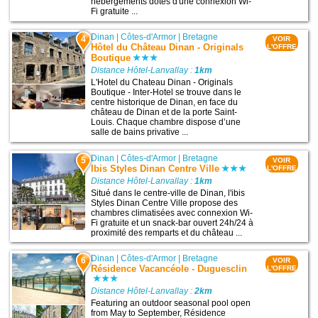
hébergements dotés d'une connexion Wi-
Fi gratuite ...
Dinan
|
Côtes-d'Armor
|
Bretagne
4
VOIR
Hôtel du Château Dinan - Originals
L'OFFRE
Boutique
Distance Hôtel-Lanvallay :
1km
L'Hotel du Chateau Dinan - Originals
Boutique - Inter-Hotel se trouve dans le
centre historique de Dinan, en face du
château de Dinan et de la porte Saint-
Louis. Chaque chambre dispose d’une
salle de bains privative ...
Dinan
|
Côtes-d'Armor
|
Bretagne
5
VOIR
Ibis Styles Dinan Centre Ville
L'OFFRE
Distance Hôtel-Lanvallay :
1km
Situé dans le centre-ville de Dinan, l'ibis
Styles Dinan Centre Ville propose des
chambres climatisées avec connexion Wi-
Fi gratuite et un snack-bar ouvert 24h/24 à
proximité des remparts et du château ...
Dinan
|
Côtes-d'Armor
|
Bretagne
6
VOIR
Résidence Vacancéole - Duguesclin
L'OFFRE
Distance Hôtel-Lanvallay :
2km
Featuring an outdoor seasonal pool open
from May to September, Résidence