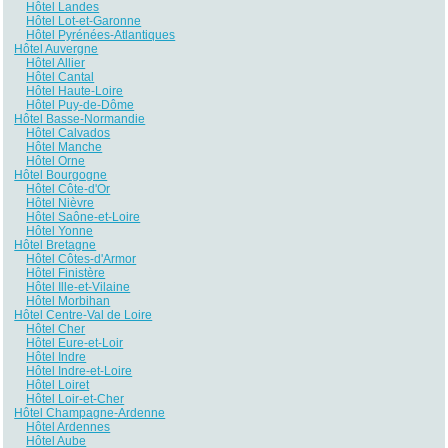
Hôtel Landes
Hôtel Lot-et-Garonne
Hôtel Pyrénées-Atlantiques
Hôtel Auvergne
Hôtel Allier
Hôtel Cantal
Hôtel Haute-Loire
Hôtel Puy-de-Dôme
Hôtel Basse-Normandie
Hôtel Calvados
Hôtel Manche
Hôtel Orne
Hôtel Bourgogne
Hôtel Côte-d'Or
Hôtel Nièvre
Hôtel Saône-et-Loire
Hôtel Yonne
Hôtel Bretagne
Hôtel Côtes-d'Armor
Hôtel Finistère
Hôtel Ille-et-Vilaine
Hôtel Morbihan
Hôtel Centre-Val de Loire
Hôtel Cher
Hôtel Eure-et-Loir
Hôtel Indre
Hôtel Indre-et-Loire
Hôtel Loiret
Hôtel Loir-et-Cher
Hôtel Champagne-Ardenne
Hôtel Ardennes
Hôtel Aube