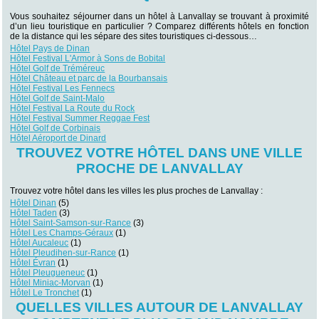
Vous souhaitez séjourner dans un hôtel à Lanvallay se trouvant à proximité
d’un lieu touristique en particulier ? Comparez différents hôtels en fonction
de la distance qui les sépare des sites touristiques ci-dessous…
Hôtel Pays de Dinan
Hôtel Festival L'Armor à Sons de Bobital
Hôtel Golf de Tréméreuc
Hôtel Château et parc de la Bourbansais
Hôtel Festival Les Fennecs
Hôtel Golf de Saint-Malo
Hôtel Festival La Route du Rock
Hôtel Festival Summer Reggae Fest
Hôtel Golf de Corbinais
Hôtel Aéroport de Dinard
TROUVEZ VOTRE HÔTEL DANS UNE VILLE
PROCHE DE LANVALLAY
Trouvez votre hôtel dans les villes les plus proches de Lanvallay :
Hôtel Dinan
(5)
Hôtel Taden
(3)
Hôtel Saint-Samson-sur-Rance
(3)
Hôtel Les Champs-Géraux
(1)
Hôtel Aucaleuc
(1)
Hôtel Pleudihen-sur-Rance
(1)
Hôtel Évran
(1)
Hôtel Pleugueneuc
(1)
Hôtel Miniac-Morvan
(1)
Hôtel Le Tronchet
(1)
QUELLES VILLES AUTOUR DE LANVALLAY