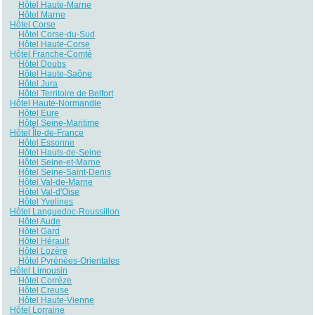
Hôtel Haute-Marne
Hôtel Marne
Hôtel Corse
Hôtel Corse-du-Sud
Hôtel Haute-Corse
Hôtel Franche-Comté
Hôtel Doubs
Hôtel Haute-Saône
Hôtel Jura
Hôtel Territoire de Belfort
Hôtel Haute-Normandie
Hôtel Eure
Hôtel Seine-Maritime
Hôtel Île-de-France
Hôtel Essonne
Hôtel Hauts-de-Seine
Hôtel Seine-et-Marne
Hôtel Seine-Saint-Denis
Hôtel Val-de-Marne
Hôtel Val-d'Oise
Hôtel Yvelines
Hôtel Languedoc-Roussillon
Hôtel Aude
Hôtel Gard
Hôtel Hérault
Hôtel Lozère
Hôtel Pyrénées-Orientales
Hôtel Limousin
Hôtel Corrèze
Hôtel Creuse
Hôtel Haute-Vienne
Hôtel Lorraine