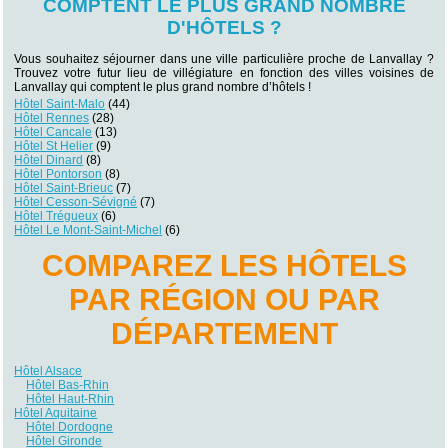
COMPTENT LE PLUS GRAND NOMBRE
D'HÔTELS ?
Vous souhaitez séjourner dans une ville particulière proche de Lanvallay ?
Trouvez votre futur lieu de villégiature en fonction des villes voisines de
Lanvallay qui comptent le plus grand nombre d’hôtels !
Hôtel Saint-Malo
(44)
Hôtel Rennes
(28)
Hôtel Cancale
(13)
Hôtel St Helier
(9)
Hôtel Dinard
(8)
Hôtel Pontorson
(8)
Hôtel Saint-Brieuc
(7)
Hôtel Cesson-Sévigné
(7)
Hôtel Trégueux
(6)
Hôtel Le Mont-Saint-Michel
(6)
COMPAREZ LES HÔTELS
PAR RÉGION OU PAR
DÉPARTEMENT
Hôtel Alsace
Hôtel Bas-Rhin
Hôtel Haut-Rhin
Hôtel Aquitaine
Hôtel Dordogne
Hôtel Gironde