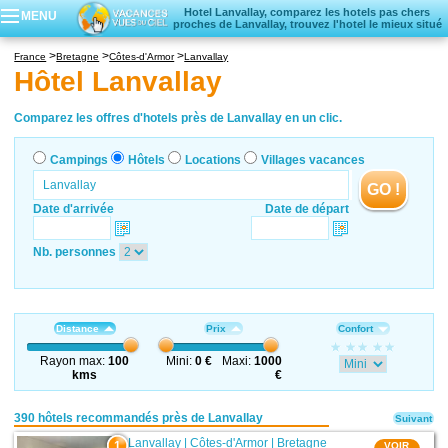
Hotel Lanvallay, comparez les hotels pas chers
MENU
proches de Lanvallay, trouvez l'hotel le mieux situé
Campings
France
Bretagne
Côtes-d'Armor
Lanvallay
Hôtels
Hôtel Lanvallay
Locations vacances
Villages vacances
Comparez les offres d'hotels près de Lanvallay en un clic.
Campings
Hôtels
Locations
Villages vacances
GO !
Date d'arrivée
Date de départ
Nb. personnes
Distance
Prix
Confort
Rayon max:
100
Mini:
0 €
Maxi:
1000
kms
€
390 hôtels recommandés près de Lanvallay
Suivant
Lanvallay
|
Côtes-d'Armor
|
Bretagne
1
VOIR