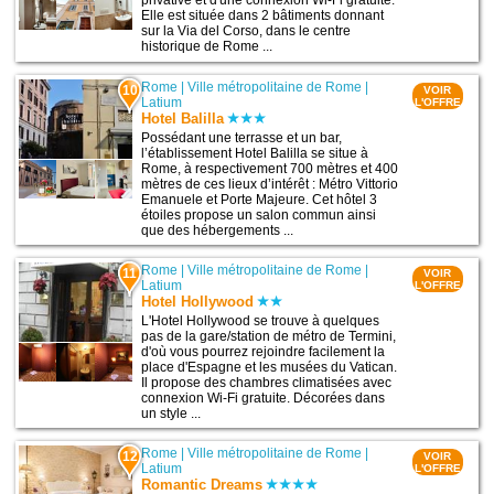
privative et d'une connexion Wi-Fi gratuite.
Elle est située dans 2 bâtiments donnant
sur la Via del Corso, dans le centre
historique de Rome ...
Rome
|
Ville métropolitaine de Rome
|
10
VOIR
Latium
L'OFFRE
Hotel Balilla
Possédant une terrasse et un bar,
l’établissement Hotel Balilla se situe à
Rome, à respectivement 700 mètres et 400
mètres de ces lieux d’intérêt : Métro Vittorio
Emanuele et Porte Majeure. Cet hôtel 3
étoiles propose un salon commun ainsi
que des hébergements ...
Rome
|
Ville métropolitaine de Rome
|
11
VOIR
Latium
L'OFFRE
Hotel Hollywood
L'Hotel Hollywood se trouve à quelques
pas de la gare/station de métro de Termini,
d'où vous pourrez rejoindre facilement la
place d'Espagne et les musées du Vatican.
Il propose des chambres climatisées avec
connexion Wi-Fi gratuite. Décorées dans
un style ...
Rome
|
Ville métropolitaine de Rome
|
12
VOIR
Latium
L'OFFRE
Romantic Dreams