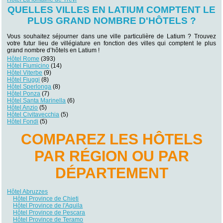
QUELLES VILLES EN LATIUM COMPTENT LE
PLUS GRAND NOMBRE D'HÔTELS ?
Vous souhaitez séjourner dans une ville particulière de Latium ? Trouvez
votre futur lieu de villégiature en fonction des villes qui comptent le plus
grand nombre d’hôtels en Latium !
Hôtel Rome
(393)
Hôtel Fiumicino
(14)
Hôtel Viterbe
(9)
Hôtel Fiuggi
(8)
Hôtel Sperlonga
(8)
Hôtel Ponza
(7)
Hôtel Santa Marinella
(6)
Hôtel Anzio
(5)
Hôtel Civitavecchia
(5)
Hôtel Fondi
(5)
COMPAREZ LES HÔTELS
PAR RÉGION OU PAR
DÉPARTEMENT
Hôtel Abruzzes
Hôtel Province de Chieti
Hôtel Province de l'Aquila
Hôtel Province de Pescara
Hôtel Province de Teramo