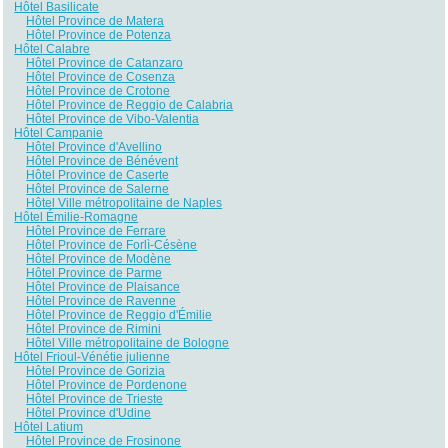
Hôtel Basilicate
Hôtel Province de Matera
Hôtel Province de Potenza
Hôtel Calabre
Hôtel Province de Catanzaro
Hôtel Province de Cosenza
Hôtel Province de Crotone
Hôtel Province de Reggio de Calabria
Hôtel Province de Vibo-Valentia
Hôtel Campanie
Hôtel Province d'Avellino
Hôtel Province de Bénévent
Hôtel Province de Caserte
Hôtel Province de Salerne
Hôtel Ville métropolitaine de Naples
Hôtel Émilie-Romagne
Hôtel Province de Ferrare
Hôtel Province de Forlì-Césène
Hôtel Province de Modène
Hôtel Province de Parme
Hôtel Province de Plaisance
Hôtel Province de Ravenne
Hôtel Province de Reggio d'Émilie
Hôtel Province de Rimini
Hôtel Ville métropolitaine de Bologne
Hôtel Frioul-Vénétie julienne
Hôtel Province de Gorizia
Hôtel Province de Pordenone
Hôtel Province de Trieste
Hôtel Province d'Udine
Hôtel Latium
Hôtel Province de Frosinone