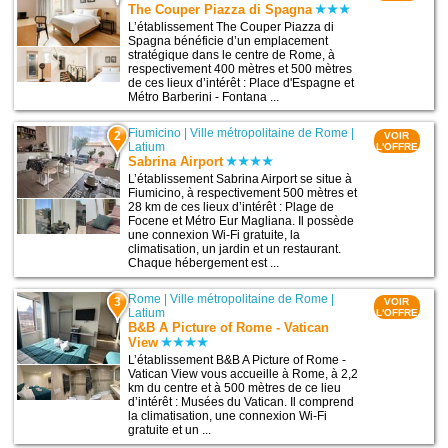
The Couper Piazza di Spagna
L’établissement The Couper Piazza di
Spagna bénéficie d’un emplacement
stratégique dans le centre de Rome, à
respectivement 400 mètres et 500 mètres
de ces lieux d’intérêt : Place d'Espagne et
Métro Barberini - Fontana ...
Fiumicino
|
Ville métropolitaine de Rome
|
2
VOIR
Latium
L'OFFRE
Sabrina Airport
L’établissement Sabrina Airport se situe à
Fiumicino, à respectivement 500 mètres et
28 km de ces lieux d’intérêt : Plage de
Focene et Métro Eur Magliana. Il possède
une connexion Wi-Fi gratuite, la
climatisation, un jardin et un restaurant.
Chaque hébergement est ...
Rome
|
Ville métropolitaine de Rome
|
3
VOIR
Latium
L'OFFRE
B&B A Picture of Rome - Vatican
View
L’établissement B&B A Picture of Rome -
Vatican View vous accueille à Rome, à 2,2
km du centre et à 500 mètres de ce lieu
d’intérêt : Musées du Vatican. Il comprend
la climatisation, une connexion Wi-Fi
gratuite et un ...