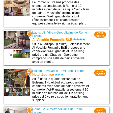
Le Romantic Dreams propose des
chambres spacieuses à Rome, à 10
minutes à pied de la basilique Saint-Jean
de Latran. Vous bénéficierez d'une
connexion Wi-Fi gratuite dans tout
l'établissement. Les chambres sont
équipées d'une télévision à écran plat ...
Ladispoli
|
Ville métropolitaine de Rome
|
13
VOIR
Latium
L'OFFRE
Al Vecchio Fontanile B&B
Situé à Ladispoli (Latium), l’établissement
Al Vecchio Fontanile B&B propose une
connexion Wi-Fi gratuite et un parking
privé gratuit. Chaque hébergement
comprend une salle de bains privative
avec un bidet ...
Bolsena
|
Province de Viterbe
|
Latium
14
VOIR
Hotel Zodiaco
L'OFFRE
Situé dans le quartier historique de
Bolsena, l'Hotel Zodiaco propose des
chambres avec salle de bains privative et
connexion Wi-Fi gratuite, à seulement 10
minutes de marche du lac. Un parking
privé est à votre disposition gratuitement
sur place ...
Rome
|
Ville métropolitaine de Rome
|
15
VOIR
Latium
L'OFFRE