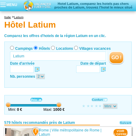
Hotel Latium, comparez les hotels pas chers
MENU
proches de Latium, trouvez l'hotel le mieux situé
Campings
Italie
Latium
Hôtels
Hôtel Latium
Locations vacances
Villages vacances
Comparez les offres d'hotels de la région Latium en un clic.
Campings
Hôtels
Locations
Villages vacances
GO !
Date d'arrivée
Date de départ
Nb. personnes
Prix
Confort
Mini:
0 €
Maxi:
1000 €
579 hôtels recommandés près de Latium
Suivant
Rome
|
Ville métropolitaine de Rome
|
1
VOIR
Latium
L'OFFRE