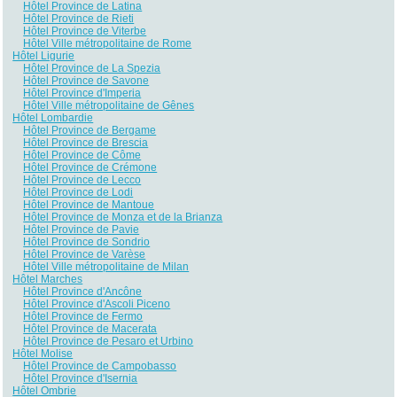
Hôtel Province de Latina
Hôtel Province de Rieti
Hôtel Province de Viterbe
Hôtel Ville métropolitaine de Rome
Hôtel Ligurie
Hôtel Province de La Spezia
Hôtel Province de Savone
Hôtel Province d'Imperia
Hôtel Ville métropolitaine de Gênes
Hôtel Lombardie
Hôtel Province de Bergame
Hôtel Province de Brescia
Hôtel Province de Côme
Hôtel Province de Crémone
Hôtel Province de Lecco
Hôtel Province de Lodi
Hôtel Province de Mantoue
Hôtel Province de Monza et de la Brianza
Hôtel Province de Pavie
Hôtel Province de Sondrio
Hôtel Province de Varèse
Hôtel Ville métropolitaine de Milan
Hôtel Marches
Hôtel Province d'Ancône
Hôtel Province d'Ascoli Piceno
Hôtel Province de Fermo
Hôtel Province de Macerata
Hôtel Province de Pesaro et Urbino
Hôtel Molise
Hôtel Province de Campobasso
Hôtel Province d'Isernia
Hôtel Ombrie