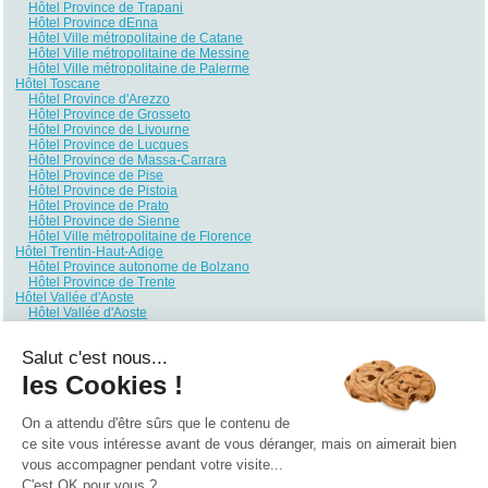
Hôtel Province de Trapani
Hôtel Province dEnna
Hôtel Ville métropolitaine de Catane
Hôtel Ville métropolitaine de Messine
Hôtel Ville métropolitaine de Palerme
Hôtel Toscane
Hôtel Province d'Arezzo
Hôtel Province de Grosseto
Hôtel Province de Livourne
Hôtel Province de Lucques
Hôtel Province de Massa-Carrara
Hôtel Province de Pise
Hôtel Province de Pistoia
Hôtel Province de Prato
Hôtel Province de Sienne
Hôtel Ville métropolitaine de Florence
Hôtel Trentin-Haut-Adige
Hôtel Province autonome de Bolzano
Hôtel Province de Trente
Hôtel Vallée d'Aoste
Hôtel Vallée d'Aoste
Hôtel Vénétie
Hôtel Province de Belluno
Salut c'est nous...
Hôtel Province de Padoue
Hôtel Province de Rovigo
les Cookies !
Hôtel Province de Trévise
Hôtel Province de Vérone
Hôtel Province de Vicence
On a attendu d'être sûrs que le contenu de
Hôtel Venise
ce site vous intéresse avant de vous déranger, mais on aimerait bien
vous accompagner pendant votre visite...
Qui sommes nous ?
|
Contactez-nous
|
Nos partenaires
C'est OK pour vous ?