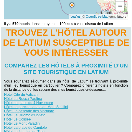
−
Leaflet
| ©
OpenStreetMap
contributors
Il y a
579 hotels
dans un rayon de 100 kms à vol d'oiseau de Latium.
TROUVEZ L'HÔTEL AUTOUR
DE LATIUM SUSCEPTIBLE DE
VOUS INTÉRESSER
COMPAREZ LES HÔTELS À PROXIMITÉ D’UN
SITE TOURISTIQUE EN LATIUM
Vous souhaitez séjourner dans un hôtel de Latium se trouvant à proximité
d’un lieu touristique en particulier ? Comparez différents hôtels en fonction
de la distance qui les sépare des sites touristiques ci-dessous…
Hôtel Cité du Vatican
Hôtel La Rocca Paolina
Hôtel La place du 4 Novembre
Hôtel Le parc nationale du Mont Sibillini
Hôtel La cascade des Marmore
Hôtel Le Duomo d'Orvieto
Hôtel Le Colisée
Hôtel Le Mont Paladin
Hôtel La place du Capitole
Hôtel La fontaine de Trevi