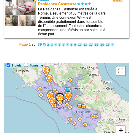
Residenza Castrense
La Residenza Castrense est située à
Rome, à seulement 450 mètres de la gare
Termini. Une connexion Wi-Fi est
disponible gratuitement dans l'ensemble
de l'établissement. Toutes les chambres
comprennent une télévision par satellite à
écran plat ...
Page
1
sur
39
1
2
3
4
5
6
7
8
9
10
11
12
13
14
15
>
Hôtels
Tourisme
14
5
7
13
3
8
11
15
9
1
4
10
6
12
2
+