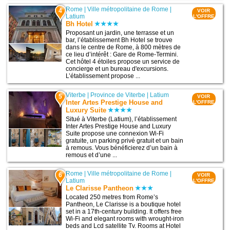
Rome
|
Ville métropolitaine de Rome
|
4
VOIR
Latium
L'OFFRE
Bh Hotel
Proposant un jardin, une terrasse et un
bar, l’établissement Bh Hotel se trouve
dans le centre de Rome, à 800 mètres de
ce lieu d’intérêt : Gare de Rome-Termini.
Cet hôtel 4 étoiles propose un service de
concierge et un bureau d'excursions.
L’établissement propose ...
Viterbe
|
Province de Viterbe
|
Latium
5
VOIR
Inter Artes Prestige House and
L'OFFRE
Luxury Suite
Situé à Viterbe (Latium), l’établissement
Inter Artes Prestige House and Luxury
Suite propose une connexion Wi-Fi
gratuite, un parking privé gratuit et un bain
à remous. Vous bénéficierez d’un bain à
remous et d’une ...
Rome
|
Ville métropolitaine de Rome
|
6
VOIR
Latium
L'OFFRE
Le Clarisse Pantheon
Located 250 metres from Rome’s
Pantheon, Le Clarisse is a boutique hotel
set in a 17th-century building. It offers free
Wi-Fi and elegant rooms with wrought-iron
beds and Lcd satellite Tv. Rooms at Hotel