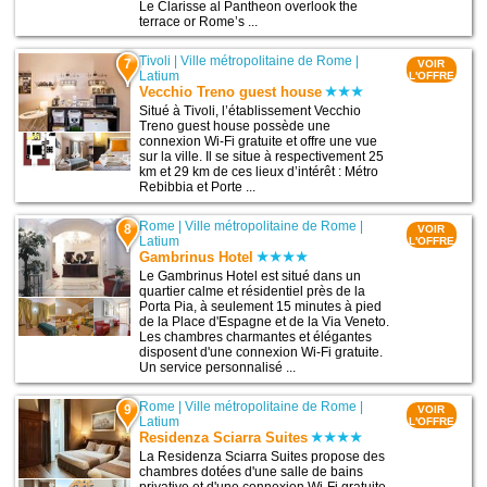
Le Clarisse al Pantheon overlook the
terrace or Rome’s ...
Tivoli
|
Ville métropolitaine de Rome
|
7
VOIR
Latium
L'OFFRE
Vecchio Treno guest house
Situé à Tivoli, l’établissement Vecchio
Treno guest house possède une
connexion Wi-Fi gratuite et offre une vue
sur la ville. Il se situe à respectivement 25
km et 29 km de ces lieux d’intérêt : Métro
Rebibbia et Porte ...
Rome
|
Ville métropolitaine de Rome
|
8
VOIR
Latium
L'OFFRE
Gambrinus Hotel
Le Gambrinus Hotel est situé dans un
quartier calme et résidentiel près de la
Porta Pia, à seulement 15 minutes à pied
de la Place d'Espagne et de la Via Veneto.
Les chambres charmantes et élégantes
disposent d'une connexion Wi-Fi gratuite.
Un service personnalisé ...
Rome
|
Ville métropolitaine de Rome
|
9
VOIR
Latium
L'OFFRE
Residenza Sciarra Suites
La Residenza Sciarra Suites propose des
chambres dotées d'une salle de bains