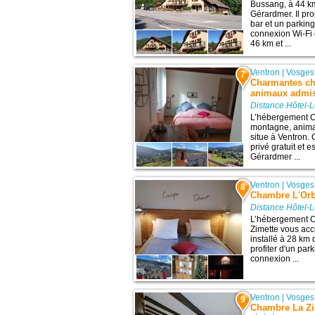
Bussang, à 44 km 
Gérardmer. Il pr
bar et un parking
connexion Wi-Fi g
46 km et ...
Ventron
|
Vosges
7
Charmantes ch
animaux admis 
Distance Hôtel-L
L’hébergement C
montagne, anima
situe à Ventron
privé gratuit et e
Gérardmer ...
Ventron
|
Vosges
8
Chambre L'Orbi
Distance Hôtel-L
L’hébergement C
Zimette vous acc
installé à 28 km
profiter d'un par
connexion ...
Ventron
|
Vosges
9
Chambre La Zim