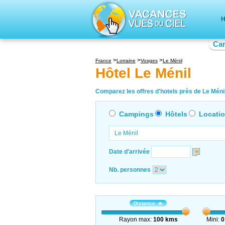
H
Ca
France
Lorraine
Vosges
Le Ménil
Hôtel Le Ménil
Comparez les offres d'hotels près de Le Ménil 
Campings
Hôtels
Locati
Date d'arrivée
Nb. personnes
Distance
Rayon max:
100 kms
Mini:
0