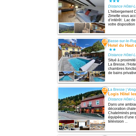
Distance Hôtel-L
L’hébergement C
Zimette vous acc
d’intérêt : Lac 
votre disposition 
Basse-sur-le-Ru
10
Hotel du Haut
Distance Hôtel-L
Situé à proximit
La Bresse, l'Hot
chambres fonctio
de bains privativ
La Bresse
|
Vosg
11
Logis Hôtel le
Distance Hôtel-L
Dans une ambianc
décoration chale
Chatelminés pro
équipées d’une s
télévision ...