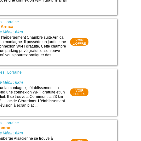
ose une connexion Wi-Fi gratuite ainsi
s
|
Lorraine
 Arnica
e Ménil :
6km
, l’hébergement Chambre suite Arnica
VOIR
r la montagne. Il possède un jardin, une
L'OFFRE
connexion Wi-Fi gratuite. Cette chambre
n parking privé gratuit et se trouve
où vous pourrez pratiquer des ...
ges
|
Lorraine
e Ménil :
6km
sur la montagne, l’établissement La
VOIR
nd une connexion Wi-Fi gratuite et un
L'OFFRE
tuit. Il se trouve à Cornimont, à 23 km
rêt : Lac de Gérardmer. L’établissement
évision à écran plat ...
s
|
Lorraine
ienne
e Ménil :
6km
Auberge Alsacienne se trouve à