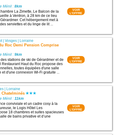
e Ménil :
8km
VOIR
hambre La Zimette, Le Balcon de la
L'OFFRE
ueille à Ventron, à 28 km de ce lieu
de Gérardmer. Cet hébergement met à
des serviettes et du linge de lit ...
pt
|
Vosges
|
Lorraine
 du Roc Demi Pension Comprise
e Ménil :
9km
VOIR
é des stations de ski de Gérardmer et de
L'OFFRE
el Restaurant Haut du Roc propose des
nnelles, toutes équipées d'une salle
e et d'une connexion Wi-Fi gratuite ...
es
|
Lorraine
s Chatelminés
e Ménil :
11km
e conviviale et un cadre cosy à la
VOIR
ureuse, le Logis Hôtel Les
L'OFFRE
pose 18 chambres et suites spacieuses
alle de bains privative et d’une