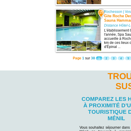
Rochesson
|
Vos
15
Gite Roche Des
Sauna Hammam 
Distance Hôtel-L
L’établissement 
l'année, Spa Sa
accueille à Roch
km de ces lieux 
d'Épinal ...
Page
1
sur
38
1
2
3
4
5
TROU
SU
COMPAREZ LES 
À PROXIMITÉ D’U
TOURISTIQUE 
MÉNIL
Vous souhaitez séjourner dans 