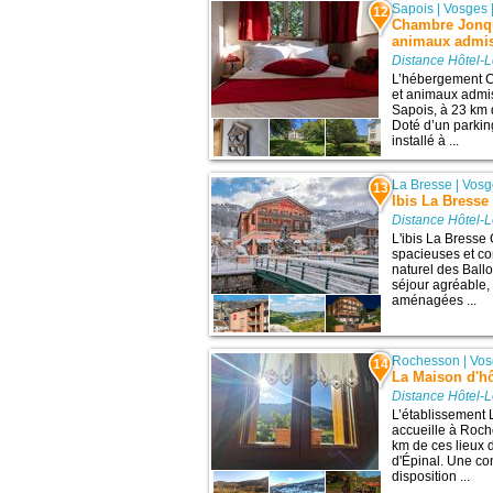
Sapois
|
Vosges
12
Chambre Jonqui
animaux admis 
Distance Hôtel-L
L’hébergement C
et animaux admis
Sapois, à 23 km 
Doté d’un parkin
installé à ...
La Bresse
|
Vosg
13
Ibis La Bress
Distance Hôtel-L
L'ibis La Bress
spacieuses et co
naturel des Ball
séjour agréable,
aménagées ...
Rochesson
|
Vos
14
La Maison d'h
Distance Hôtel-L
L’établissement 
accueille à Roch
km de ces lieux 
d'Épinal. Une con
disposition ...