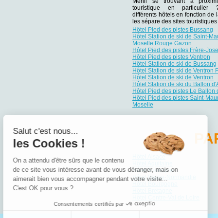
Ménil se trouvant à proximi
touristique en particulie
différents hôtels en fonction de 
les sépare des sites touristiqu
Hôtel Pied des pistes Bussang
Hôtel Station de ski de Saint-Ma
Moselle Rouge Gazon
Hôtel Pied des pistes Frère-Jos
Hôtel Pied des pistes Ventron
Hôtel Station de ski de Bussang
Hôtel Station de ski de Ventron
Hôtel Station de ski de Ventron
Hôtel Station de ski du Ballon d
Hôtel Pied des pistes Le Ballon 
Hôtel Pied des pistes Saint-Mau
Moselle
Salut c'est nous...
PA
les Cookies !
Hôtel Alsace
On a attendu d'être sûrs que le contenu
Hôtel Aquitaine
de ce site vous intéresse avant de vous déranger, mais on
Hôtel Auvergne
Hôtel Basse-Normandie
aimerait bien vous accompagner pendant votre visite...
Hôtel Bourgogne
C'est OK pour vous ?
Hôtel Bretagne
Hôtel Centre-Val de Loire
Consentements certifiés par