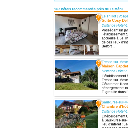
562 hôtels recommandés près de Le Ménil
Le Thillot
|
Vosg
1
Suite Cosy De
Distance Hôtel-L
Possédant un jard
l’établissement 
accueille à Le Th
de ces lieux d’in
Belfort ...
Fresse-sur-Mose
2
Maison Capde
Distance Hôtel-L
L’établissement 
Fresse-sur-Mosell
Gérardmer. Il co
hébergements no
Fi gratuite dans 
Saulxures-sur-M
3
Chambre d'hôt
Distance Hôtel-L
L’hébergement C
à Saulxures-sur-
lieu d’intérêt : L