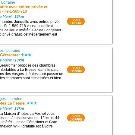
|
Lorraine
lle avec entrée privée et
- Fr-1-589-718
e Ménil :
12km
VOIR
hambre Jonquille avec entrée privée
L'OFFRE
 - Fr-1-589-718 vous accueille à
de ce lieu d’intérêt : Lac de Longemer.
g privé gratuit, cet hébergement est
es
|
Lorraine
e Gérardmer
e Ménil :
13km
e Gérardmer propose des chambres
VOIR
nfortables à La Bresse, dans le parc
L'OFFRE
ons des Vosges. Idéales pour passer un
 les chambres sont climatisées et bien
ges
|
Lorraine
ôtes La Fesnel
e Ménil :
13km
La Maison d'hôtes La Fesnel vous
VOIR
esson, à respectivement 12 km et 44
L'OFFRE
d’intérêt : Lac de Gérardmer et Gare
nexion Wi-Fi gratuite est à votre