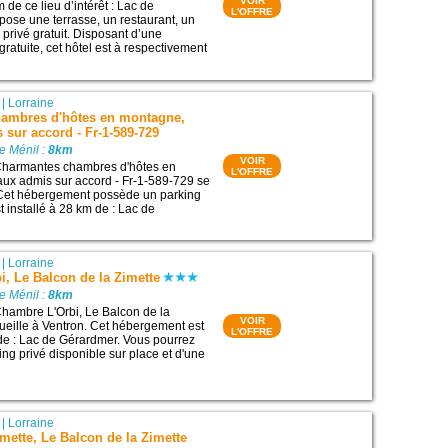
VOIR
de ce lieu d’intérêt : Lac de
L'OFFRE
opose une terrasse, un restaurant, un
 privé gratuit. Disposant d’une
ratuite, cet hôtel est à respectivement
|
Lorraine
ambres d'hôtes en montagne,
sur accord - Fr-1-589-729
e Ménil :
8km
VOIR
harmantes chambres d'hôtes en
L'OFFRE
ux admis sur accord - Fr-1-589-729 se
. Cet hébergement possède un parking
st installé à 28 km de : Lac de
|
Lorraine
, Le Balcon de la Zimette
e Ménil :
8km
hambre L'Orbi, Le Balcon de la
VOIR
ueille à Ventron. Cet hébergement est
L'OFFRE
 de : Lac de Gérardmer. Vous pourrez
king privé disponible sur place et d'une
|
Lorraine
ette, Le Balcon de la Zimette