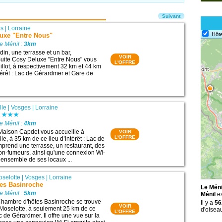
Suivant
es
|
Lorraine
Hôte
luxe "Entre Nous"
e Ménil :
3km
in, une terrasse et un bar,
VOIR
Suite Cosy Deluxe "Entre Nous" vous
L'OFFRE
illot, à respectivement 32 km et 44 km
térêt : Lac de Gérardmer et Gare de
lle
|
Vosges
|
Lorraine
t
e Ménil :
4km
Maison Capdet vous accueille à
VOIR
L'OFFRE
e, à 35 km de ce lieu d’intérêt : Lac de
mprend une terrasse, un restaurant, des
n-fumeurs, ainsi qu'une connexion Wi-
l’ensemble de ses locaux ...
oselotte
|
Vosges
|
Lorraine
es Basinroche
Le Méni
e Ménil :
5km
Ménil
es
hambre d'hôtes Basinroche se trouve
Il y a
56
VOIR
Moselotte, à seulement 25 km de ce
d'oisea
L'OFFRE
ac de Gérardmer. Il offre une vue sur la