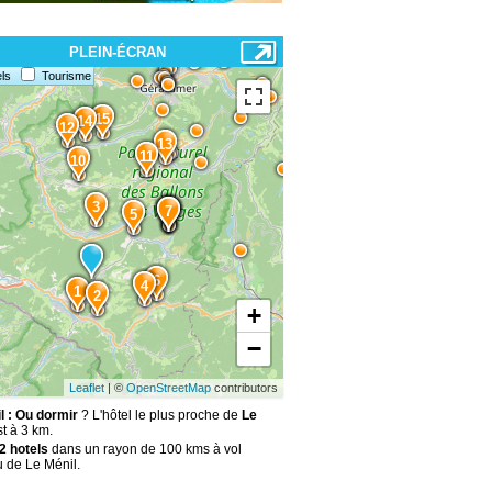
PLEIN-ÉCRAN
ls
Tourisme
15
14
12
13
11
10
3
9
8
7
5
6
4
1
2
+
−
Leaflet
| ©
OpenStreetMap
contributors
l : Ou dormir
? L'hôtel le plus proche de
Le
t à 3 km.
2 hotels
dans un rayon de 100 kms à vol
u de Le Ménil.