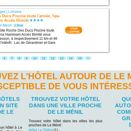
ges
|
Lorraine
 Ducs Piscine toute l'année, Spa
Accès Illimité
e Ménil :
13km
VOIR
Gite Roche Des Ducs Piscine toute
L'OFFRE
una Hammam Accès Illimité vous
esson, à respectivement 11 km et 46
d’intérêt : Lac de Gérardmer et Gare
6
7
8
9
10
11
12
13
14
15
>
VEZ L'HÔTEL AUTOUR DE LE 
SCEPTIBLE DE VOUS INTÉRES
HÔTELS
TROUVEZ VOTRE HÔTEL
QU
N SITE
DANS UNE VILLE PROCHE
AUTO
DE LE
DE LE MÉNIL
COM
GR
Trouvez votre hôtel dans les villes les plus
proches de Le Ménil :
un hôtel à Le
Hôtel Le Thillot
(1)