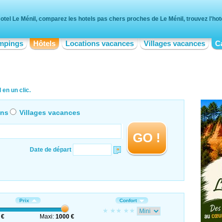
otel Le Ménil, comparez les hotels pas chers proches de Le Ménil, trouvez l'hote
mpings
Hôtels
Locations vacances
Villages vacances
C
en un clic.
ons
Villages vacances
GO !
Date de départ
Prix
Confort
 €
Maxi:
1000 €