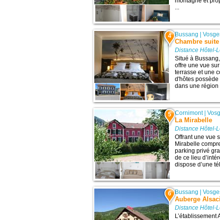
montagne et prop
...
Bussang
|
Vosge
4
Chambre suite
Distance Hôtel-L
Situé à Bussang
offre une vue su
terrasse et une 
d'hôtes possède u
dans une région 
Cornimont
|
Vos
5
La Mirabelle
Distance Hôtel-L
Offrant une vue 
Mirabelle compre
parking privé gra
de ce lieu d’inté
dispose d’une tél
Bussang
|
Vosge
6
Auberge Alsac
Distance Hôtel-L
L’établissement 