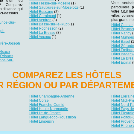
té d’un lieu
Vous souhai
Hôtel Fresse-sur-Moselle
(1)
r ? Comparez
particulière
Hôtel Saulxures-sur-Moselotte
(1)
la distance qui
votre futur li
Hôtel Bussang
(2)
es ci-dessous…
villes voisi
Hôtel Cornimont
(1)
plus grand no
Hôtel Ventron
(3)
urice-Sur-
Hôtel Basse-sur-le-Rupt
(1)
Hôtel Colmar
Hôtel Rochesson
(2)
Hôtel Besanç
eph
Hôtel La Bresse
(8)
Hôtel Nancy
(
Hôtel Vecoux
(1)
Hôtel Mulhou
Hôtel Basel
(1
 Frère-Joseph
Hôtel Gérard
Hôtel Freibur
'Alsace
Hôtel Badenw
d'Alsace
Hôtel La Bres
rice-Sur-
Hôtel Epinal
(
COMPAREZ LES HÔTELS
R RÉGION OU PAR DÉPARTEM
Hôtel Champagne-Ardenne
Hôtel Lorrain
Hôtel Corse
Hôtel Midi-P
Hôtel Franche-Comté
Hôtel Nord-P
Hôtel Haute-Normandie
Hôtel Pays de
Hôtel Île-de-France
Hôtel Picardi
Hôtel Languedoc-Roussillon
Hôtel Poitou-
Hôtel Limousin
Hôtel Provenc
Hôtel Rhône-