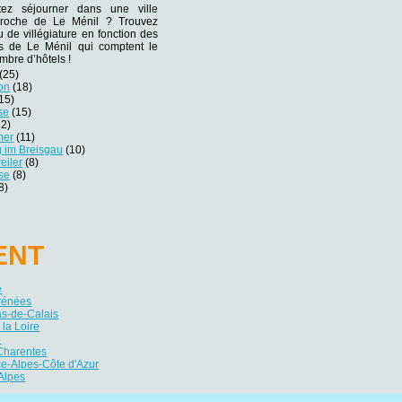
tez séjourner dans une ville
 proche de Le Ménil ? Trouvez
eu de villégiature en fonction des
nes de Le Ménil qui comptent le
mbre d’hôtels !
(25)
on
(18)
15)
se
(15)
2)
mer
(11)
g im Breisgau
(10)
eiler
(8)
se
(8)
8)
ENT
e
yrénées
as-de-Calais
 la Loire
e
Charentes
e-Alpes-Côte d'Azur
Alpes