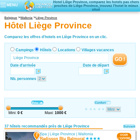
Hotel Liège Province, comparez les hotels pas chers
MENU
proches de Liège Province, trouvez l'hotel le mieux
situé
Campings
Belgique
Wallonia
Liège Province
Hôtels
Hôtel Liège Province
Locations vacances
Villages vacances
Comparez les offres d'hotels en Liège Province en un clic.
Campings
Hôtels
Locations
Villages vacances
GO !
Date d'arrivée
Date de départ
Nb. personnes
Prix
Confort
Mini:
0 €
Maxi:
1000 €
37 hôtels recommandés près de Liège Province
Suivant
Spa
|
Liège Province
|
Wallonia
1
VOIR
Radisson Blu Balmoral
L'OFFRE