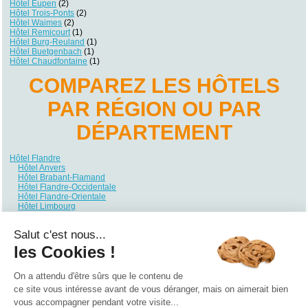
Hôtel Eupen
(2)
Hôtel Trois-Ponts
(2)
Hôtel Waimes
(2)
Hôtel Remicourt
(1)
Hôtel Burg-Reuland
(1)
Hôtel Buetgenbach
(1)
Hôtel Chaudfontaine
(1)
COMPAREZ LES HÔTELS
PAR RÉGION OU PAR
DÉPARTEMENT
Hôtel Flandre
Hôtel Anvers
Hôtel Brabant-Flamand
Hôtel Flandre-Occidentale
Hôtel Flandre-Orientale
Hôtel Limbourg
Hôtel Région de Bruxelles
Hôtel Bruxelles-Capitale
Salut c'est nous...
Hôtel Wallonie
Hôtel Brabant Wallon
les Cookies !
Hôtel Hainaut
Hôtel Liège
Hôtel Luxembourg
On a attendu d'être sûrs que le contenu de
Hôtel Namur
ce site vous intéresse avant de vous déranger, mais on aimerait bien
vous accompagner pendant votre visite...
Qui sommes nous ?
|
Contactez-nous
|
Nos partenaires