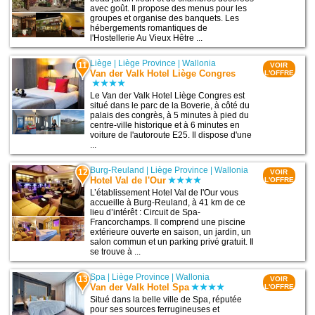
avec goût. Il propose des menus pour les
groupes et organise des banquets. Les
hébergements romantiques de
l'Hostellerie Au Vieux Hêtre ...
Liège
|
Liège Province
|
Wallonia
11
VOIR
Van der Valk Hotel Liège Congres
L'OFFRE
Le Van der Valk Hotel Liège Congres est
situé dans le parc de la Boverie, à côté du
palais des congrès, à 5 minutes à pied du
centre-ville historique et à 6 minutes en
voiture de l'autoroute E25. Il dispose d'une
...
Burg-Reuland
|
Liège Province
|
Wallonia
12
VOIR
Hotel Val de l'Our
L'OFFRE
L’établissement Hotel Val de l'Our vous
accueille à Burg-Reuland, à 41 km de ce
lieu d’intérêt : Circuit de Spa-
Francorchamps. Il comprend une piscine
extérieure ouverte en saison, un jardin, un
salon commun et un parking privé gratuit. Il
se trouve à ...
Spa
|
Liège Province
|
Wallonia
13
VOIR
Van der Valk Hotel Spa
L'OFFRE
Situé dans la belle ville de Spa, réputée
pour ses sources ferrugineuses et