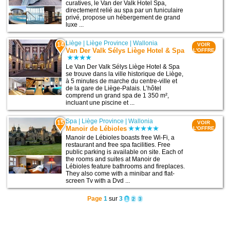
curatives, le Van der Valk Hotel Spa,
directement relié au spa par un funiculaire
privé, propose un hébergement de grand
luxe ...
Liège
|
Liège Province
|
Wallonia
14
VOIR
Van Der Valk Sélys Liège Hotel & Spa
L'OFFRE
Le Van Der Valk Sélys Liège Hotel & Spa
se trouve dans la ville historique de Liège,
à 5 minutes de marche du centre-ville et
de la gare de Liège-Palais. L’hôtel
comprend un grand spa de 1 350 m²,
incluant une piscine et ...
Spa
|
Liège Province
|
Wallonia
15
VOIR
Manoir de Lébioles
L'OFFRE
Manoir de Lébioles boasts free Wi-Fi, a
restaurant and free spa facilities. Free
public parking is available on site. Each of
the rooms and suites at Manoir de
Lébioles feature bathrooms and fireplaces.
They also come with a minibar and flat-
screen Tv with a Dvd ...
Page
1
sur
3
1
2
3