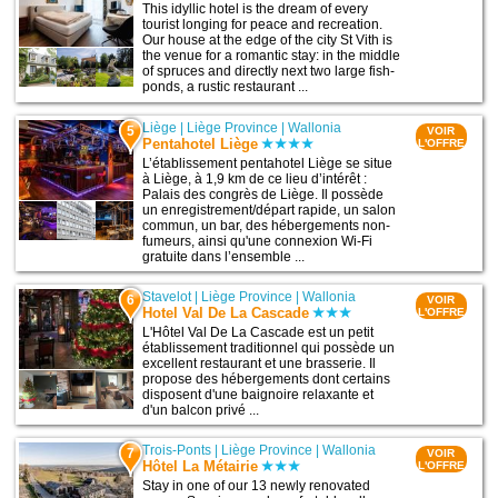
This idyllic hotel is the dream of every
tourist longing for peace and recreation.
Our house at the edge of the city St Vith is
the venue for a romantic stay: in the middle
of spruces and directly next two large fish-
ponds, a rustic restaurant ...
Liège
|
Liège Province
|
Wallonia
5
VOIR
Pentahotel Liège
L'OFFRE
L’établissement pentahotel Liège se situe
à Liège, à 1,9 km de ce lieu d’intérêt :
Palais des congrès de Liège. Il possède
un enregistrement/départ rapide, un salon
commun, un bar, des hébergements non-
fumeurs, ainsi qu'une connexion Wi-Fi
gratuite dans l’ensemble ...
Stavelot
|
Liège Province
|
Wallonia
6
VOIR
Hotel Val De La Cascade
L'OFFRE
L'Hôtel Val De La Cascade est un petit
établissement traditionnel qui possède un
excellent restaurant et une brasserie. Il
propose des hébergements dont certains
disposent d'une baignoire relaxante et
d'un balcon privé ...
Trois-Ponts
|
Liège Province
|
Wallonia
7
VOIR
Hôtel La Métairie
L'OFFRE
Stay in one of our 13 newly renovated