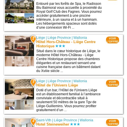
Entouré par les forêts de Spa, le Radisson
Blu Balmoral vous accueille à proximité du
Royal Golf Club des Fagnes. Vous pourrez
accéder gratuitement à une piscine
intérieure, à un sauna et à un hammam.
Les hébergements spacieux sont dotés
d’une connexion Wi-Fi ...
Liège
|
Liège Province
|
Wallonia
2
VOIR
Hôtel Hors-Château - Liège Centre
L'OFFRE
Historique
Situé dans le cœur historique de Liège, le
moderne Hôtel Hors-Château - Liège
Centre Historique propose des chambres
élégantes et un restaurant servant une
cuisine française dans un bâtiment datant
du Xviiie siècle ...
Liège
|
Liège Province
|
Wallonia
3
VOIR
Hôtel de l'Univers Liège
L'OFFRE
Doté d’un bar, l’Hôtel de l'Univers Liège
est un établissement familial à l’ambiance
conviviale et décontractée situé à
seulement 50 mètres de la gare Tgv de
Liège-Guillemins. Vous pourrez profiter
gratuitement d’un ...
Saint-Vith
|
Liège Province
|
Wallonia
4
VOIR
Hotel Steineweiher
L'OFFRE