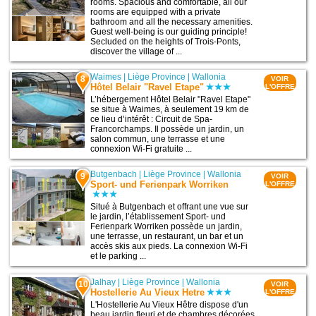
rooms. Spacious and comfortable, all our
rooms are equipped with a private
bathroom and all the necessary amenities.
Guest well-being is our guiding principle!
Secluded on the heights of Trois-Ponts,
discover the village of ...
Waimes
|
Liège Province
|
Wallonia
8
VOIR
Hôtel Belair "Ravel Etape"
L'OFFRE
L’hébergement Hôtel Belair "Ravel Etape"
se situe à Waimes, à seulement 19 km de
ce lieu d’intérêt : Circuit de Spa-
Francorchamps. Il possède un jardin, un
salon commun, une terrasse et une
connexion Wi-Fi gratuite ...
Butgenbach
|
Liège Province
|
Wallonia
9
VOIR
Sport- und Ferienpark Worriken
L'OFFRE
Situé à Butgenbach et offrant une vue sur
le jardin, l’établissement Sport- und
Ferienpark Worriken possède un jardin,
une terrasse, un restaurant, un bar et un
accès skis aux pieds. La connexion Wi-Fi
et le parking ...
Jalhay
|
Liège Province
|
Wallonia
10
VOIR
Hostellerie Au Vieux Hetre
L'OFFRE
L'Hostellerie Au Vieux Hêtre dispose d'un
beau jardin fleuri et de chambres décorées