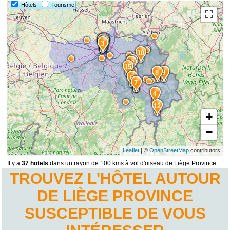
Hôtels
Tourisme
14
2
5
11
3
10
1
13
15
8
9
6
7
4
12
+
−
Leaflet
| ©
OpenStreetMap
contributors
Il y a
37 hotels
dans un rayon de 100 kms à vol d'oiseau de Liège Province.
TROUVEZ L'HÔTEL AUTOUR
DE LIÈGE PROVINCE
SUSCEPTIBLE DE VOUS