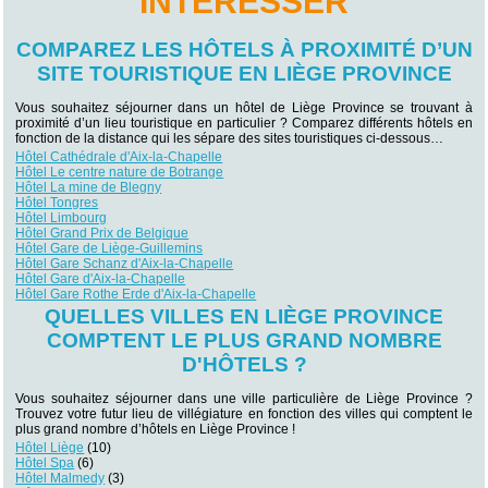
INTÉRESSER
COMPAREZ LES HÔTELS À PROXIMITÉ D’UN
SITE TOURISTIQUE EN LIÈGE PROVINCE
Vous souhaitez séjourner dans un hôtel de Liège Province se trouvant à
proximité d’un lieu touristique en particulier ? Comparez différents hôtels en
fonction de la distance qui les sépare des sites touristiques ci-dessous…
Hôtel Cathédrale d'Aix-la-Chapelle
Hôtel Le centre nature de Botrange
Hôtel La mine de Blegny
Hôtel Tongres
Hôtel Limbourg
Hôtel Grand Prix de Belgique
Hôtel Gare de Liège-Guillemins
Hôtel Gare Schanz d'Aix-la-Chapelle
Hôtel Gare d'Aix-la-Chapelle
Hôtel Gare Rothe Erde d'Aix-la-Chapelle
QUELLES VILLES EN LIÈGE PROVINCE
COMPTENT LE PLUS GRAND NOMBRE
D'HÔTELS ?
Vous souhaitez séjourner dans une ville particulière de Liège Province ?
Trouvez votre futur lieu de villégiature en fonction des villes qui comptent le
plus grand nombre d’hôtels en Liège Province !
Hôtel Liège
(10)
Hôtel Spa
(6)
Hôtel Malmedy
(3)