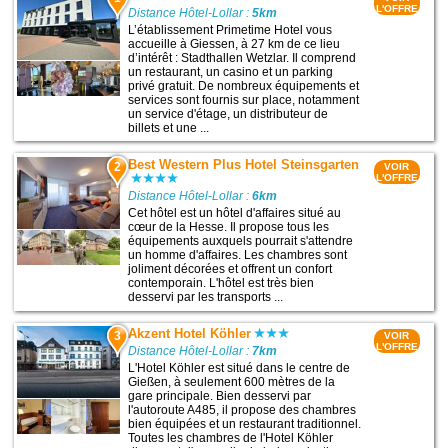
L'OFFRE
Distance Hôtel-Lollar :
5km
L’établissement Primetime Hotel vous
accueille à Giessen, à 27 km de ce lieu
d’intérêt : Stadthallen Wetzlar. Il comprend
un restaurant, un casino et un parking
privé gratuit. De nombreux équipements et
services sont fournis sur place, notamment
un service d'étage, un distributeur de
billets et une ...
Best Western Plus Hotel Steinsgarten
2
VOIR
L'OFFRE
Distance Hôtel-Lollar :
6km
Cet hôtel est un hôtel d'affaires situé au
cœur de la Hesse. Il propose tous les
équipements auxquels pourrait s'attendre
un homme d'affaires. Les chambres sont
joliment décorées et offrent un confort
contemporain. L'hôtel est très bien
desservi par les transports ...
Akzent Hotel Köhler
3
VOIR
L'OFFRE
Distance Hôtel-Lollar :
7km
L'Hotel Köhler est situé dans le centre de
Gießen, à seulement 600 mètres de la
gare principale. Bien desservi par
l'autoroute A485, il propose des chambres
bien équipées et un restaurant traditionnel.
Toutes les chambres de l'Hotel Köhler