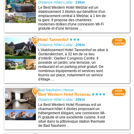
Distance Hôtel-Lollar :
18km
Le Best Western Hotel Wetzlar est un
établissement 3 étoiles qui bénéficie d'un
emplacement central à Wetzlar, à 1 km de
la gare. Il propose des chambres
modernes dotées d'une connexion Wi-Fi
gratuite et d'une terrasse ...
Hotel Tannenhof
10
VOIR
L'OFFRE
Distance Hôtel-Lollar :
20km
L’établissement Hotel Tannenhof se situe à
Gonterskirchen, à 32 km de ce lieu
d’intérêt : Gießen Congress Centre. Il
possède un jardin, une terrasse, un
restaurant et un parking privé gratuit. De
nombreux équipements et services sont
fournis sur place, notamment un service
d'étage ...
Bad Nauheim
|
Hesse
11
VOIR
Best Western Hotel Rosenau
L'OFFRE
Distance Hôtel-Lollar :
20km
Le Best Western Hotel Rosenau est un
charmant hôtel 4 étoiles proposant un
hébergement élégant, une connexion Wi-
Fi gratuite et une excellente cuisine. Il est
situé dans la pittoresque station thermale
de Bad Nauheim ...