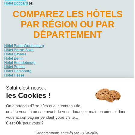
Hôtel Boppard
(4)
COMPAREZ LES HÔTELS
PAR RÉGION OU PAR
DÉPARTEMENT
Hôtel Bade-Wurtemberg
Hôtel Basse-Saxe
Hôtel Bavière
Hôtel Berlin
Hôtel Brandebourg
Hôtel Brême
Hôtel Hambourg
Hôtel Hesse
Hôtel Mecklembourg-Poméranie
Hôtel Rhénanie du Nord-Westphalie
Salut c'est nous...
Hôtel Rhénanie-Palatinat
Hôtel Sarre
les Cookies !
Hôtel Saxe
Hôtel Saxe-Anhalt
Hôtel Schleswig-Holstein
On a attendu d'être sûrs que le contenu de
Hôtel Thuringe
ce site vous intéresse avant de vous déranger, mais on aimerait bien
vous accompagner pendant votre visite...
Qui sommes nous ?
|
Contactez-nous
|
Nos partenaires
C'est OK pour vous ?
Campings
Hôtels
Locations vacances
Villages vacances
Guides
Consentements certifiés par