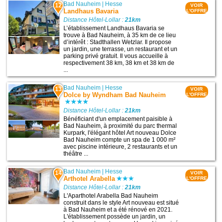
Bad Nauheim
|
Hesse
12
VOIR
Landhaus Bavaria
L'OFFRE
Distance Hôtel-Lollar :
21km
L’établissement Landhaus Bavaria se
trouve à Bad Nauheim, à 35 km de ce lieu
d’intérêt : Stadthallen Wetzlar. Il propose
un jardin, une terrasse, un restaurant et un
parking privé gratuit. Il vous accueille à
respectivement 38 km, 38 km et 38 km de
...
Bad Nauheim
|
Hesse
13
VOIR
Dolce by Wyndham Bad Nauheim
L'OFFRE
Distance Hôtel-Lollar :
21km
Bénéficiant d'un emplacement paisible à
Bad Nauheim, à proximité du parc thermal
Kurpark, l'élégant hôtel Art nouveau Dolce
Bad Nauheim compte un spa de 1 000 m²
avec piscine intérieure, 2 restaurants et un
théâtre ...
Bad Nauheim
|
Hesse
14
VOIR
Arthotel Arabella
L'OFFRE
Distance Hôtel-Lollar :
21km
L'Aparthotel Arabella Bad Nauheim
construit dans le style Art nouveau est situé
à Bad Nauheim et a été rénové en 2021.
L'établissement possède un jardin, un