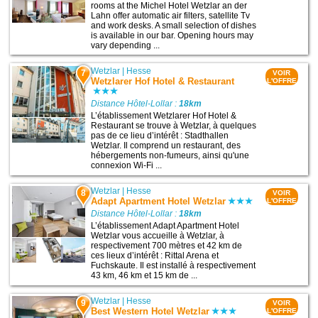
rooms at the Michel Hotel Wetzlar an der
Lahn offer automatic air filters, satellite Tv
and work desks. A small selection of dishes
is available in our bar. Opening hours may
vary depending ...
Wetzlar
|
Hesse
7
VOIR
Wetzlarer Hof Hotel & Restaurant
L'OFFRE
Distance Hôtel-Lollar :
18km
L’établissement Wetzlarer Hof Hotel &
Restaurant se trouve à Wetzlar, à quelques
pas de ce lieu d’intérêt : Stadthallen
Wetzlar. Il comprend un restaurant, des
hébergements non-fumeurs, ainsi qu'une
connexion Wi-Fi ...
Wetzlar
|
Hesse
8
VOIR
Adapt Apartment Hotel Wetzlar
L'OFFRE
Distance Hôtel-Lollar :
18km
L’établissement Adapt Apartment Hotel
Wetzlar vous accueille à Wetzlar, à
respectivement 700 mètres et 42 km de
ces lieux d’intérêt : Rittal Arena et
Fuchskaute. Il est installé à respectivement
43 km, 46 km et 15 km de ...
Wetzlar
|
Hesse
9
VOIR
Best Western Hotel Wetzlar
L'OFFRE