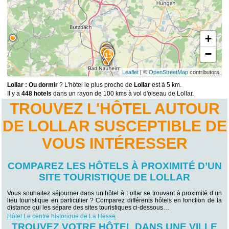
+
11
−
12
13
14
15
Leaflet
| ©
OpenStreetMap
contributors
Lollar : Ou dormir
? L'hôtel le plus proche de
Lollar
est à 5 km.
Il y a
448 hotels
dans un rayon de 100 kms à vol d'oiseau de Lollar.
TROUVEZ L'HÔTEL AUTOUR
DE LOLLAR SUSCEPTIBLE DE
VOUS INTÉRESSER
COMPAREZ LES HÔTELS À PROXIMITÉ D’UN
SITE TOURISTIQUE DE LOLLAR
Vous souhaitez séjourner dans un hôtel à Lollar se trouvant à proximité d’un
lieu touristique en particulier ? Comparez différents hôtels en fonction de la
distance qui les sépare des sites touristiques ci-dessous…
Hôtel Le centre historique de La Hesse
TROUVEZ VOTRE HÔTEL DANS UNE VILLE