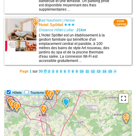
barbecue et une terrasse. Un parking privé
est disponible moyennant des frais
supplémentaires ...
Bad Nauheim
|
Hesse
15
VOIR
Hotel Spöttel
L'OFFRE
Distance Hôtel-Lollar :
21km
L'Hotel Spöttel est un établissement à la
gestion familiale qui bénéficie d'un
emplacement central et paisible, à 100
mètres des bains de style Art nouveau, des
jardins du spa et de la piscine thermale
d'eau salée. La connexion Wi-Fi est
accessible gratuitement ...
Page
1
sur
30
1
2
3
4
5
6
7
8
9
10
11
12
13
14
15
>
1
Hôtels
Tourisme
3
2
8
9
7
6
5
4
10