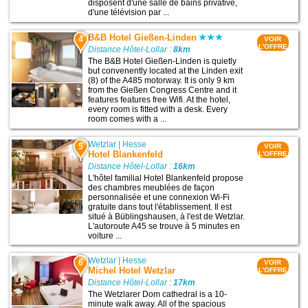
disposent d'une salle de bains privative,
d'une télévision par ...
B&B Hotel Gießen-Linden
4
VOIR
L'OFFRE
Distance Hôtel-Lollar :
8km
The B&B Hotel Gießen-Linden is quietly
but convenently located at the Linden exit
(8) of the A485 motorway. It is only 9 km
from the Gießen Congress Centre and it
features features free Wifi. At the hotel,
every room is fitted with a desk. Every
room comes with a ...
Wetzlar
|
Hesse
5
VOIR
Hotel Blankenfeld
L'OFFRE
Distance Hôtel-Lollar :
16km
L'hôtel familial Hotel Blankenfeld propose
des chambres meublées de façon
personnalisée et une connexion Wi-Fi
gratuite dans tout l'établissement. Il est
situé à Büblingshausen, à l'est de Wetzlar.
L'autoroute A45 se trouve à 5 minutes en
voiture ...
Wetzlar
|
Hesse
6
VOIR
Michel Hotel Wetzlar
L'OFFRE
Distance Hôtel-Lollar :
17km
The Wetzlarer Dom cathedral is a 10-
minute walk away. All of the spacious