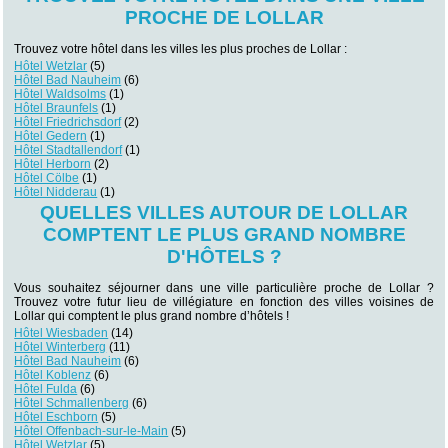
PROCHE DE LOLLAR
Trouvez votre hôtel dans les villes les plus proches de Lollar :
Hôtel Wetzlar
(5)
Hôtel Bad Nauheim
(6)
Hôtel Waldsolms
(1)
Hôtel Braunfels
(1)
Hôtel Friedrichsdorf
(2)
Hôtel Gedern
(1)
Hôtel Stadtallendorf
(1)
Hôtel Herborn
(2)
Hôtel Cölbe
(1)
Hôtel Nidderau
(1)
QUELLES VILLES AUTOUR DE LOLLAR
COMPTENT LE PLUS GRAND NOMBRE
D'HÔTELS ?
Vous souhaitez séjourner dans une ville particulière proche de Lollar ?
Trouvez votre futur lieu de villégiature en fonction des villes voisines de
Lollar qui comptent le plus grand nombre d’hôtels !
Hôtel Wiesbaden
(14)
Hôtel Winterberg
(11)
Hôtel Bad Nauheim
(6)
Hôtel Koblenz
(6)
Hôtel Fulda
(6)
Hôtel Schmallenberg
(6)
Hôtel Eschborn
(5)
Hôtel Offenbach-sur-le-Main
(5)
Hôtel Wetzlar
(5)