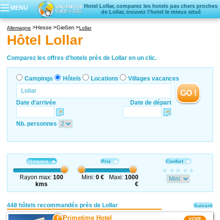
Hotel Lollar, comparez les hotels pas chers proches
MENU
de Lollar, trouvez l'hotel le mieux situé
Campings
Hesse
Gießen
Allemagne
Lollar
Hôtels
Hôtel Lollar
Locations vacances
Villages vacances
Comparez les offres d'hotels près de Lollar en un clic.
Campings
Hôtels
Locations
Villages vacances
GO !
Date d'arrivée
Date de départ
Nb. personnes
Distance
Prix
Confort
Rayon max:
100
Mini:
0 €
Maxi:
1000
kms
€
448 hôtels recommandés près de Lollar
Suivant
Primetime Hotel
1
VOIR