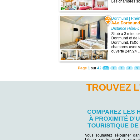
Les chambres son
Dortmund
|
Rhén
15
A&o Dortmund
Distance Hôtel-
Situé à 3 minutes
Dortmund et de l
Dortmund, l'a&o
chambres avec sa
ouverte 24h/24 ..
Page
1
sur
42
1
2
3
4
5
TROUVEZ L
COMPAREZ LES 
À PROXIMITÉ D’U
TOURISTIQUE DE
Vous souhaitez séjourner da
Lünen se trouvant à proximi