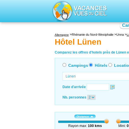
Ca
Rhénanie du Nord-Westphalie
Unna
Allemagne
L
Hôtel Lünen
Comparez les offres d'hotels près de Lünen en
Campings
Hôtels
Locati
Date d'arrivée
Nb. personnes
Distance
Rayon max:
100 kms
Mini:
0