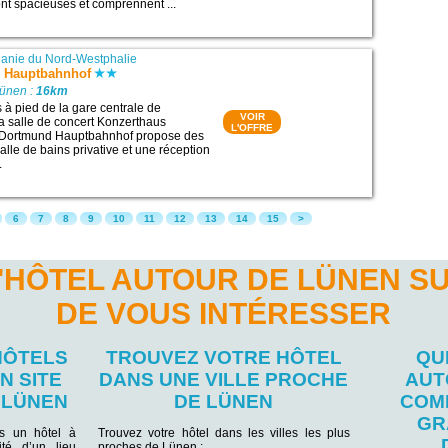
t spacieuses et comprennent ...
anie du Nord-Westphalie
 Hauptbahnhof
Lünen :
16km
 à pied de la gare centrale de
VOIR
a salle de concert Konzerthaus
L'OFFRE
 Dortmund Hauptbahnhof propose des
lle de bains privative et une réception
.
6
7
8
9
10
11
12
13
14
15
>
'HÔTEL AUTOUR DE LÜNEN S
DE VOUS INTÉRESSER
HÔTELS
TROUVEZ VOTRE HÔTEL
QU
N SITE
DANS UNE VILLE PROCHE
AUT
 LÜNEN
DE LÜNEN
COM
GR
ns un hôtel à
Trouvez votre hôtel dans les villes les plus
té d’un lieu
proches de Lünen :