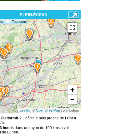
PLEIN-ÉCRAN
9
ls
Tourisme
11
3
2
4
6
5
7
1
+
8
10
2
−
Leaflet
| ©
OpenStreetMap
contributors
 Ou dormir
? L'hôtel le plus proche de
Lünen
km.
3 hotels
dans un rayon de 100 kms à vol
u de Lünen.