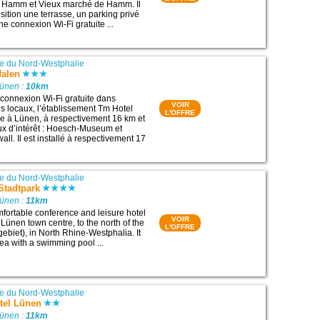
e Hamm et Vieux marché de Hamm. Il
sition une terrasse, un parking privé
une connexion Wi-Fi gratuite ...
e du Nord-Westphalie
falen
Lünen :
10km
connexion Wi-Fi gratuite dans
VOIR
s locaux, l’établissement Tm Hotel
L'OFFRE
ue à Lünen, à respectivement 16 km et
ux d’intérêt : Hoesch-Museum et
l. Il est installé à respectivement 17
e du Nord-Westphalie
Stadtpark
Lünen :
11km
fortable conference and leisure hotel
VOIR
o Lünen town centre, to the north of the
L'OFFRE
ebiet), in North Rhine-Westphalia. It
ea with a swimming pool ...
e du Nord-Westphalie
otel Lünen
Lünen :
11km