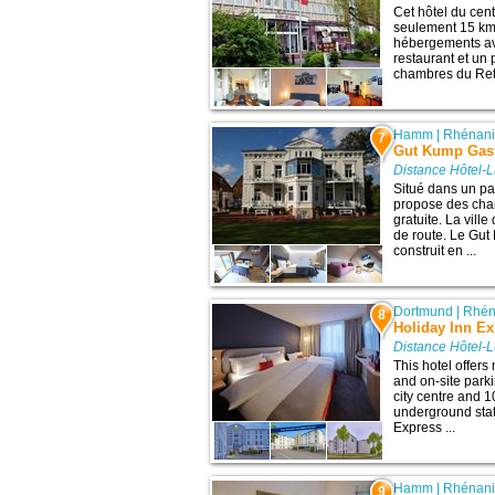
Cet hôtel du cent
seulement 15 km
hébergements ave
restaurant et un 
chambres du Retro 
Hamm
|
Rhénani
7
Gut Kump Gast
Distance Hôtel-
Situé dans un par
propose des cha
gratuite. La vil
de route. Le Gu
construit en ...
Dortmund
|
Rhén
8
Holiday Inn E
Distance Hôtel-
This hotel offers
and on-site parki
city centre and 
underground stati
Express ...
Hamm
|
Rhénani
9