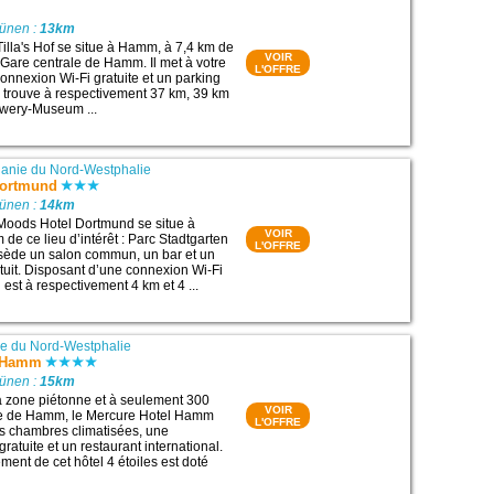
Lünen :
13km
Tilla's Hof se situe à Hamm, à 7,4 km de
VOIR
 : Gare centrale de Hamm. Il met à votre
L'OFFRE
connexion Wi-Fi gratuite et un parking
 se trouve à respectivement 37 km, 39 km
ewery-Museum ...
anie du Nord-Westphalie
Dortmund
Lünen :
14km
Moods Hotel Dortmund se situe à
VOIR
de ce lieu d’intérêt : Parc Stadtgarten
L'OFFRE
ssède un salon commun, un bar et un
atuit. Disposant d’une connexion Wi-Fi
l est à respectivement 4 km et 4 ...
e du Nord-Westphalie
l Hamm
Lünen :
15km
la zone piétonne et à seulement 300
VOIR
re de Hamm, le Mercure Hotel Hamm
L'OFFRE
s chambres climatisées, une
ratuite et un restaurant international.
nt de cet hôtel 4 étoiles est doté