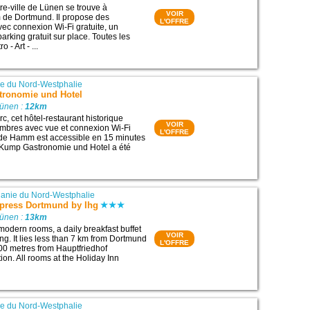
re-ville de Lünen se trouve à
VOIR
 de Dortmund. Il propose des
L'OFFRE
c connexion Wi-Fi gratuite, un
parking gratuit sur place. Toutes les
- Art - ...
e du Nord-Westphalie
ronomie und Hotel
Lünen :
12km
c, cet hôtel-restaurant historique
VOIR
mbres avec vue et connexion Wi-Fi
L'OFFRE
le de Hamm est accessible en 15 minutes
t Kump Gastronomie und Hotel a été
anie du Nord-Westphalie
xpress Dortmund by Ihg
Lünen :
13km
 modern rooms, a daily breakfast buffet
VOIR
ng. It lies less than 7 km from Dortmund
L'OFFRE
100 metres from Hauptfriedhof
on. All rooms at the Holiday Inn
e du Nord-Westphalie