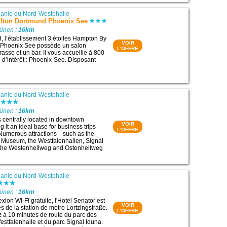
anie du Nord-Westphalie
lton Dortmund Phoenix See
Lünen :
16km
, l’établissement 3 étoiles Hampton By
VOIR
 Phoenix See possède un salon
L'OFFRE
asse et un bar. Il vous accueille à 800
u d’intérêt : Phoenix-See. Disposant
anie du Nord-Westphalie
Lünen :
16km
 centrally located in downtown
VOIR
 it an ideal base for business trips
L'OFFRE
 Numerous attractions—such as the
 Museum, the Westfalenhallen, Signal
 the Westenhellweg and Ostenhellweg
anie du Nord-Westphalie
Lünen :
16km
ion Wi-Fi gratuite, l'Hotel Senator est
VOIR
s de la station de métro Lortzingstraße.
L'OFFRE
 à 10 minutes de route du parc des
estfalenhalle et du parc Signal Iduna.