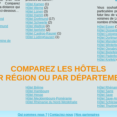
r ? Comparez
Hôtel Kamen
(1)
la distance qui
Vous souhai
Hôtel Werne
(2)
es ci-dessous…
particulière 
Hôtel Lünen
(3)
futur lieu de 
Hôtel Hamm
(3)
voisines de L
und
Hôtel Dortmund
(17)
nombre d’hôte
Hôtel Schwerte
(2)
rtmund
Hôtel Waltrop
(2)
Hôtel Essen
(
Hôtel Iserlohn
(2)
Hôtel Düsseld
Hôtel Castrop-Rauxel
(1)
Hôtel Cologn
Hôtel Lüdinghausen
(1)
Hôtel Dortmu
mine de
Hôtel Münste
Hôtel Winterb
Hôtel Osnabr
Hôtel Bielefel
Hôtel Paderb
Hôtel Krefeld
COMPAREZ LES HÔTELS
R RÉGION OU PAR DÉPARTEM
Hôtel Brême
Hôtel Rhénani
Hôtel Hambourg
Hôtel Sarre
Hôtel Hesse
Hôtel Saxe
Hôtel Mecklembourg-Poméranie
Hôtel Saxe-A
Hôtel Rhénanie du Nord-Westphalie
Hôtel Schlesw
Hôtel Thuring
Qui sommes nous ?
|
Contactez-nous
|
Nos partenaires