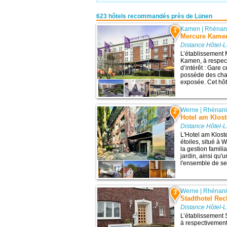
623 hôtels recommandés près de Lünen
Kamen
|
Rhénani
1
Mercure Kame
Distance Hôtel-
L’établissement
Kamen, à respect
d’intérêt : Gare
possède des cham
exposée. Cet hôt
Werne
|
Rhénani
2
Hotel am Klost
Distance Hôtel-
L'Hotel am Klost
étoiles, situé à
la gestion famili
jardin, ainsi qu'
l'ensemble de se
Werne
|
Rhénani
3
Stadthotel Rec
Distance Hôtel-
L’établissement 
à respectivement 