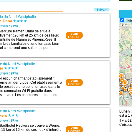
Suivant
e du Nord-Westphalie
Hôte
n Unna
Lünen :
1km
 Mercure Kamen Unna se situe à
VOIR
ivement 20 km et 25 km de ces lieux
L'OFFRE
 centrale de Hamm et Phoenix-See. Il
bres familiales et une terrasse bien
el comprend une salle de sport ...
e du Nord-Westphalie
er
Lünen :
9km
14
er est un charmant établissement 4
VOIR
15
 Werne an der Lippe. Cet établissement à
13
L'OFFRE
ale possède une belle terrasse dans le
1
une connexion Wi-Fi gratuite dans
s locaux. Les chambres lumineuses ...
e du Nord-Westphalie
Lünen :
kers
est à 1 
Lünen :
9km
Il y a
62
d'oisea
Stadthotel Reckers se trouve à Werne,
VOIR
15 km et 16 km de ces lieux d’intérêt :
L'OFFRE