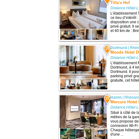
Tilla's Hof
Distance Hôtel-
L’établissement 
ce lieu d’intérêt
disposition une 
privé gratuit. Il
et 40 km de : Br
Dortmund
|
Rhén
10
Moods Hotel 
Distance Hôtel-
L’établissement 
Dortmund, à 4 km 
Dortmund. Il po
parking privé gr
gratuite, cet hôte
Hamm
|
Rhénani
11
Mercure Hote
Distance Hôtel-
Situé à côté de 
mètres de la ga
vous propose de
connexion Wi-Fi g
Chaque hébergeme
d'une ...