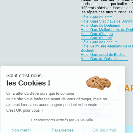
touristique en particulie
différents hôtels en fonction de 
les sépare des sites touristiqu
Hôtel Gare d'Hamm
Hôtel Gare Stadthaus de Dortm
Hôtel Gare de Dortmund
Hôtel Gare Mollerbrûcke de Do
Hôtel Gare d'Hagen
Hôtel Gare d'Herne
Hôtel Gare de Bochum
Hôtel Le musée allemand de la 
Bochum
Hôtel Gare ouest de Bochum
Hôtel Gare de Gelsenkirchen
Salut c'est nous...
les Cookies !
PA
On a attendu d'être sûrs que le contenu
de ce site vous intéresse avant de vous déranger, mais on
Hôtel Bade-Wurtemberg
Hôtel Basse-Saxe
aimerait bien vous accompagner pendant votre visite...
Hôtel Bavière
C'est OK pour vous ?
Hôtel Berlin
Hôtel Brandebourg
Consentements certifiés par
Non merci
Paramètres
OK pour moi