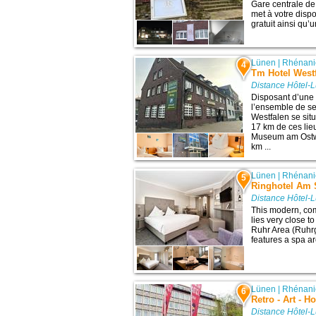
Gare centrale d
met à votre dispo
gratuit ainsi qu’
Lünen
|
Rhénani
4
Tm Hotel West
Distance Hôtel-
Disposant d’une 
l’ensemble de se
Westfalen se sit
17 km de ces lie
Museum am Ostwal
km ...
Lünen
|
Rhénani
5
Ringhotel Am 
Distance Hôtel-
This modern, com
lies very close t
Ruhr Area (Ruhrg
features a spa ar
Lünen
|
Rhénani
6
Retro - Art - H
Distance Hôtel-