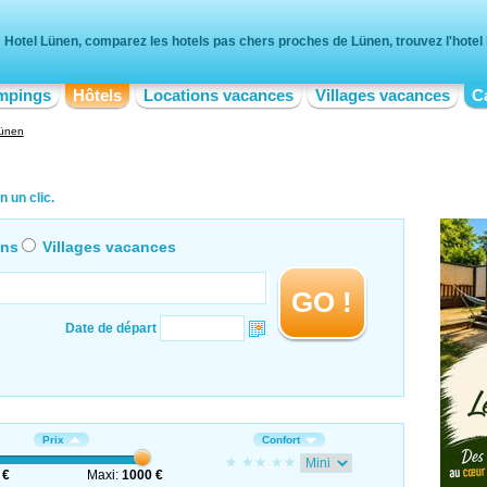
Hotel Lünen, comparez les hotels pas chers proches de Lünen, trouvez l'hotel 
mpings
Hôtels
Locations vacances
Villages vacances
C
ünen
 un clic.
ons
Villages vacances
GO !
Date de départ
Prix
Confort
 €
Maxi:
1000 €