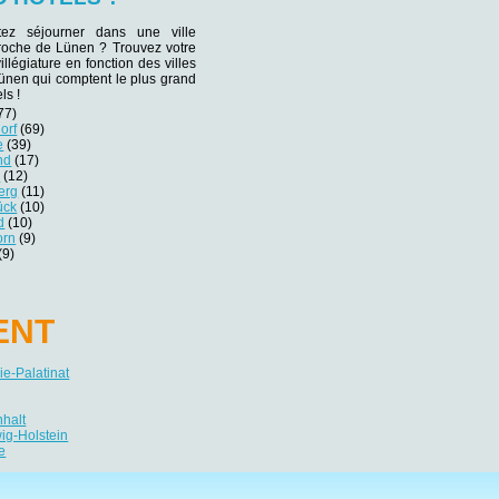
tez séjourner dans une ville
proche de Lünen ? Trouvez votre
villégiature en fonction des villes
ünen qui comptent le plus grand
ls !
77)
orf
(69)
e
(39)
nd
(17)
r
(12)
erg
(11)
ück
(10)
d
(10)
orn
(9)
(9)
ENT
e-Palatinat
nhalt
ig-Holstein
e