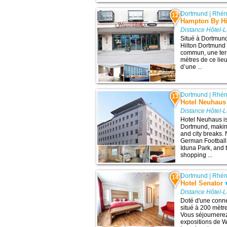
Dortmund
|
Rhén
12
Hampton By Hi
Distance Hôtel-
Situé à Dortmund
Hilton Dortmund
commun, une terr
mètres de ce lie
d’une ...
Dortmund
|
Rhén
13
Hotel Neuhaus
Distance Hôtel-
Hotel Neuhaus is
Dortmund, making
and city breaks.
German Football
Iduna Park, and
shopping ...
Dortmund
|
Rhén
14
Hotel Senator
Distance Hôtel-
Doté d'une connex
situé à 200 mètre
Vous séjournerez
expositions de W